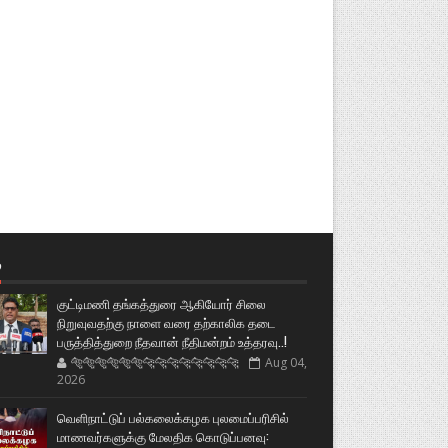
்
குட்டிமணி தங்கத்துரை ஆகியோர் சிலை
நிறுவுவதற்கு நாளை வரை தற்காலிக தடை
பருத்தித்துறை நீதவான் நீதிமன்றம் உத்தரவு..!
🐅🐅🐅🐅🐅🐅🐆🐆🐆🐆🐆🐆🐆🐆
Aug 04,
2026
வெளிநாட்டுப் பல்கலைக்கழக புலமைப்பரிசில்
மாணவர்களுக்கு மேலதிக கொடுப்பனவு: