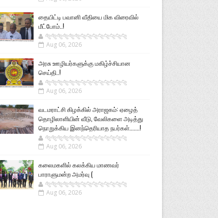
தையிட்டி பவானி வீதியை மிக விரைவில்
மீட்போம்..!
🐅🐅🐅🐅🐅🐅🐆🐆🐆🐆🐆🐆🐆🐆
Aug 06, 2026
அரசு ஊழியர்களுக்கு மகிழ்ச்சியான
செய்தி..!
🐅🐅🐅🐅🐅🐅🐆🐆🐆🐆🐆🐆🐆🐆
Aug 06, 2026
வடமராட்சி கிழக்கில் அராஜகம்: ஏழைத்
தொழிலாளியின் வீடு, வேலிகளை அடித்து
நொறுக்கிய இனந்தெரியாத நபர்கள்.......!
🐅🐅🐅🐅🐅🐅🐆🐆🐆🐆🐆🐆🐆🐆
Aug 06, 2026
கலைமகளில் கலக்கிய மாணவர்
பாராளுமன்ற அமர்வு (
🐅🐅🐅🐅🐅🐅🐆🐆🐆🐆🐆🐆🐆🐆
Aug 06, 2026