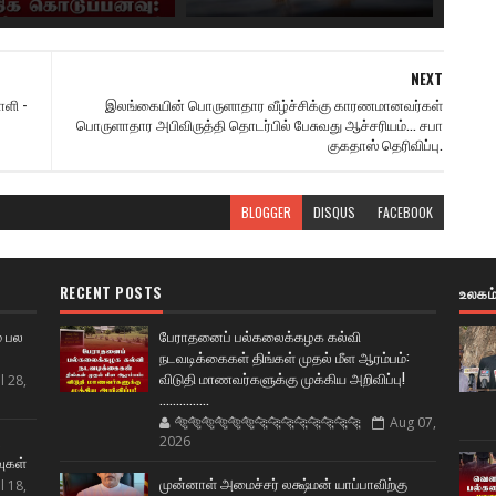
NEXT
ளி -
இலங்கையின் பொருளாதார வீழ்ச்சிக்கு காரணமானவர்கள்
பொருளாதார அபிவிருத்தி தொடர்பில் பேசுவது ஆச்சரியம்... சபா
குகதாஸ் தெரிவிப்பு.
BLOGGER
DISQUS
FACEBOOK
RECENT POSTS
உலகம
் பல
பேராதனைப் பல்கலைக்கழக கல்வி
நடவடிக்கைகள் திங்கள் முதல் மீள ஆரம்பம்:
விடுதி மாணவர்களுக்கு முக்கிய அறிவிப்பு!
l 28,
...............
🐅🐅🐅🐅🐅🐅🐆🐆🐆🐆🐆🐆🐆🐆
Aug 07,
ட
2026
வுகள்
முன்னாள் அமைச்சர் லக்ஷ்மன் யாப்பாவிற்கு
l 18,