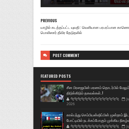
PREVIOUS
யாழில் கடத்தப்பட்ட யுவதி : வெளியான பரபரப்பான காணொ
பொலிஸார் தீவிர தேடுதலில்
POST
COMMENT
FEATURED POSTS
சீன பிரஜையின் மரணம் தொடர்பில் மேலும
திடுக்கிடும் தகவல்கள்..!
🐅🐅🐅🐅🐅🐅🐆🐆🐆🐆🐆🐆🐆🐆
Ju
2026
கால்பந்து செம்பியன்ஷிப்பின் மூன்றாம் இ
போட்டியில் நடக்கப்போகும் முக்கிய நிகழ்
🐅🐅🐅🐅🐅🐅🐆🐆🐆🐆🐆🐆🐆🐆
Ju