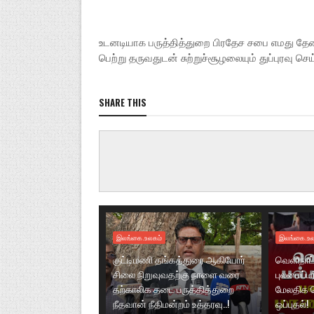
உடனடியாக பருத்தித்துறை பிரதேச சபை எமது தே
பெற்று தருவதுடன் சுற்றுச்சூழலையும் துப்புரவு 
SHARE THIS
இலங்கை.உலகம்
இலங்கை.உல
குட்டிமணி தங்கத்துரை ஆகியோர்
வெளிநாட்
சிலை நிறுவுவதற்கு நாளை வரை
புலமைப்ப
தற்காலிக தடை பருத்தித்துறை
மேலதிக 
நீதவான் நீதிமன்றம் உத்தரவு..!
ஒப்புதல்!