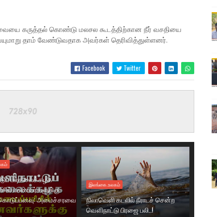
வையை கருத்தல் கொண்டு மலசல கூடத்திற்கான நீர் வசதியை
செய்யுமாறு தாம் வேண்டுவதாக அவர்கள் தெரிவித்துள்ளனர்.
Facebook
Twitter
கம்
டுப் பல்கலைக்கழக
இலங்கை.உலகம்
ரிசில் மாணவர்களுக்கு
கொடுப்பனவு: அமைச்சரவை
நிலாவெளி கடலில் நீராடச் சென்ற
வௌிநாட்டு பிரஜை பலி..!