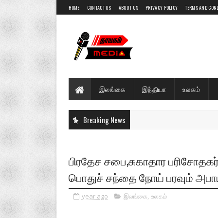
HOME
CONTACT US
ABOUT US
PRIVACY POLICY
TERMS AND CON
இலங்கை
இந்தியா
உலகம்
Breaking News
பிரதேச சபை,சுகாதார பரிசோதகர
பொதுச் சந்தை நோய் பரவும் அபாய
year ago
இலங்கை
,
உலகம்