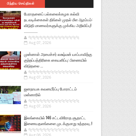
பிந்திய செய்திகள்
பேராதனைப் பல்கலைக்கழக கல்வி
நடவடிக்கைகள் திங்கள் முதல் மீள ஆரம்பம்:
விடுதி மாணவர்களுக்கு முக்கிய அறிவிப்பு!
...............
🐅🐅🐅🐅🐅🐅🐆🐆🐆🐆🐆🐆🐆🐆
Aug 07, 2026
முன்னாள் அமைச்சர் லக்ஷ்மன் யாப்பாவிற்கு
குற்றப்பத்திரிகை கையளிப்பு: பிணையில்
விடுதலை ...
🐅🐅🐅🐅🐅🐅🐆🐆🐆🐆🐆🐆🐆🐆
Aug 07, 2026
ஜனநாயக கவனயீர்ப்பு போராட்டம்
மன்னாரில்
🐅🐅🐅🐅🐅🐅🐆🐆🐆🐆🐆🐆🐆🐆
Aug 07, 2026
இலங்கையில் 146 சட்டவிரோத சூதாட்ட
இணையதளங்களை முடக்குமாறு உத்தரவு..!
🐅🐅🐅🐅🐅🐅🐆🐆🐆🐆🐆🐆🐆🐆
Aug 06, 2026