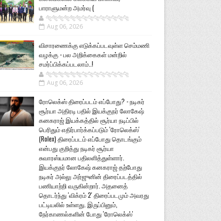
பாராளுமன்ற அமர்வு (
🐅🐅🐅🐅🐅🐅🐆🐆🐆🐆🐆🐆🐆🐆
Aug 06, 2026
விசாரணைக்கு எடுக்கப்படவுள்ள செம்மணி
வழக்கு - பல அறிக்கைகள் மன்றில்
சமர்ப்பிக்கப்படலாம்..!
🐅🐅🐅🐅🐅🐅🐆🐆🐆🐆🐆🐆🐆🐆
Aug 06, 2026
ரோலெக்ஸ் திரைப்படம் எப்போது? - நடிகர்
சூர்யா அதிரடி பதில் இயக்குநர் லோகேஷ்
கனகராஜ் இயக்கத்தில் சூர்யா நடிப்பில்
பெரிதும் எதிர்பார்க்கப்படும் 'ரோலெக்ஸ்'
(Rolex) திரைப்படம் எப்போது தொடங்கும்
என்பது குறித்து நடிகர் சூர்யா
சுவாரஸ்யமான பதிலளித்துள்ளார்.
இயக்குநர் லோகேஷ் கனகராஜ் தற்போது
நடிகர் அல்லு அர்ஜுனின் திரைப்படத்தில்
பணியாற்றி வருகின்றார். அதனைத்
தொடர்ந்து 'விக்ரம் 2' திரைப்படமும் அவரது
பட்டியலில் உள்ளது. இருப்பினும்,
நேர்காணல்களின் போது 'ரோலெக்ஸ்'