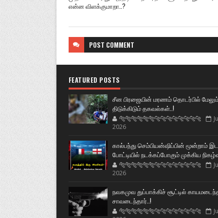
என்ன விளக்குமாறா..?
POST
COMMENT
FEATURED POSTS
சீன பிரஜையின் மரணம் தொடர்பில் மேலும
திடுக்கிடும் தகவல்கள்..!
🐅🐅🐅🐅🐅🐅🐆🐆🐆🐆🐆🐆🐆🐆
Ju
2026
கால்பந்து செம்பியன்ஷிப்பின் மூன்றாம் இ
போட்டியில் நடக்கப்போகும் முக்கிய நிகழ்
🐅🐅🐅🐅🐅🐅🐆🐆🐆🐆🐆🐆🐆🐆
Ju
2026
நவகமுவ துப்பாக்கிச் சூட்டில் காயமடைந்
சாவடைந்தார்..!
🐅🐅🐅🐅🐅🐅🐆🐆🐆🐆🐆🐆🐆🐆
Ju