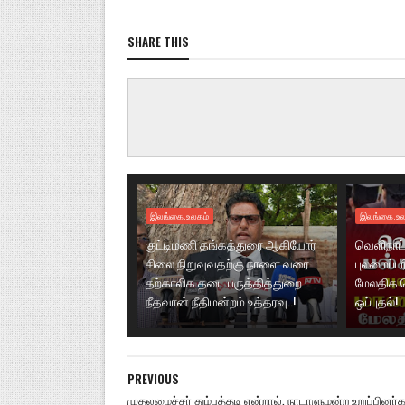
SHARE THIS
இலங்கை.உலகம்
இலங்கை.உல
குட்டிமணி தங்கத்துரை ஆகியோர்
வெளிநாட்
சிலை நிறுவுவதற்கு நாளை வரை
புலமைப்ப
தற்காலிக தடை பருத்தித்துறை
மேலதிக 
நீதவான் நீதிமன்றம் உத்தரவு..!
ஒப்புதல்!
PREVIOUS
முதலமைச்சர் தும்புத்தடி என்றால், நாடாளுமன்ற உறுப்பினர்க