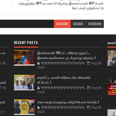
வற்புறுத்திய NPP வடமராட்சி கிழக்கு இணைப்பாளர்-NPP பெண்
வேட்பாளர் குற்றச்சாட்டு
BLOGGER
DISQUS
FACEBOOK
RECENT POSTS
உலகம
் பல
இலங்கையில் 146 சட்டவிரோத சூதாட்ட
இணையதளங்களை முடக்குமாறு உத்தரவு..!
l 28,
🐅🐅🐅🐅🐅🐅🐆🐆🐆🐆🐆🐆🐆🐆
Aug 06,
2026
ட
தையிட்டி பவானி வீதியை மிக விரைவில்
வுகள்
மீட்போம்..!
l 18,
🐅🐅🐅🐅🐅🐅🐆🐆🐆🐆🐆🐆🐆🐆
Aug 06,
2026
தவர்
அரசு ஊழியர்களுக்கு மகிழ்ச்சியான செய்தி..!
🐅🐅🐅🐅🐅🐅🐆🐆🐆🐆🐆🐆🐆🐆
Aug 06,
2026
l 17,