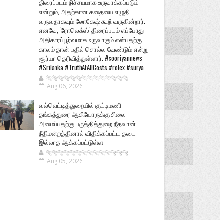
திரைப்படம் நிச்சயமாக உருவாக்கப்படும்
என்றும், அதற்கான கதையை எழுதி
வருவதாகவும் லோகேஷ் கூறி வருகின்றார்.
எனவே, 'ரோலெக்ஸ்' திரைப்படம் எப்போது
அதிகாரப்பூர்வமாக உருவாகும் என்பதற்கு
காலம் தான் பதில் சொல்ல வேண்டும் என்று
சூர்யா தெரிவித்துள்ளார். #sooriyannews
#Srilanka #TruthAtAllCosts #rolex #surya
🐅🐅🐅🐅🐅🐅🐆🐆🐆🐆🐆🐆🐆🐆
Aug 06, 2026
வல்வெட்டித்துறையில் குட்டிமணி
தங்கத்துரை ஆகியோருக்கு சிலை
அமைப்பதற்கு பருத்தித்துறை நீதவான்
நீதிமன்றத்தினால் விதிக்கப்பட்ட தடை
இல்லாத ஆக்கப்பட்டுள்ள
🐅🐅🐅🐅🐅🐅🐆🐆🐆🐆🐆🐆🐆🐆
Aug 05, 2026