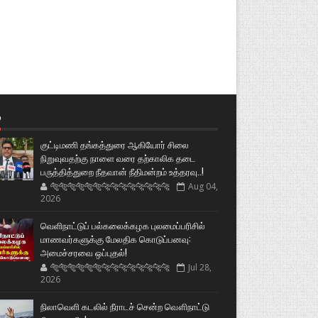
்
குட்டிமணி தங்கத்துரை ஆகியோர் சிலை
நிறுவுவதற்கு நாளை வரை தற்காலிக தடை
பருத்தித்துறை நீதவான் நீதிமன்றம் உத்தரவு..!
🐅🐅🐅🐅🐅🐅🐆🐆🐆🐆🐆🐆🐆🐆
Aug 04,
2026
வெளிநாட்டுப் பல்கலைக்கழக புலமைப்பரிசில்
மாணவர்களுக்கு மேலதிக கொடுப்பனவு:
அமைச்சரவை ஒப்புதல்!
🐅🐅🐅🐅🐅🐅🐆🐆🐆🐆🐆🐆🐆🐆
Jul 28,
2026
நிலாவெளி கடலில் நீராடச் சென்ற வௌிநாட்டு