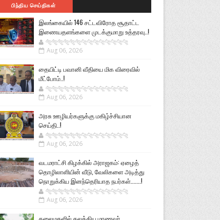
பிந்திய செய்திகள்
இலங்கையில் 146 சட்டவிரோத சூதாட்ட
இணையதளங்களை முடக்குமாறு உத்தரவு..!
🐅🐅🐅🐅🐅🐅🐆🐆🐆🐆🐆🐆🐆🐆
Aug 06, 2026
தையிட்டி பவானி வீதியை மிக விரைவில்
மீட்போம்..!
🐅🐅🐅🐅🐅🐅🐆🐆🐆🐆🐆🐆🐆🐆
Aug 06, 2026
அரசு ஊழியர்களுக்கு மகிழ்ச்சியான
செய்தி..!
🐅🐅🐅🐅🐅🐅🐆🐆🐆🐆🐆🐆🐆🐆
Aug 06, 2026
வடமராட்சி கிழக்கில் அராஜகம்: ஏழைத்
தொழிலாளியின் வீடு, வேலிகளை அடித்து
நொறுக்கிய இனந்தெரியாத நபர்கள்.......!
🐅🐅🐅🐅🐅🐅🐆🐆🐆🐆🐆🐆🐆🐆
Aug 06, 2026
கலைமகளில் கலக்கிய மாணவர்