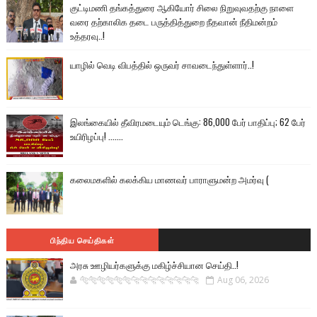
குட்டிமணி தங்கத்துரை ஆகியோர் சிலை நிறுவுவதற்கு நாளை
வரை தற்காலிக தடை பருத்தித்துறை நீதவான் நீதிமன்றம்
உத்தரவு..!
யாழில் வெடி விபத்தில் ஒருவர் சாவடைந்துள்ளார்..!
இலங்கையில் தீவிரமடையும் டெங்கு: 86,000 பேர் பாதிப்பு; 62 பேர்
உயிரிழப்பு! .......
கலைமகளில் கலக்கிய மாணவர் பாராளுமன்ற அமர்வு (
பிந்திய செய்திகள்
அரசு ஊழியர்களுக்கு மகிழ்ச்சியான செய்தி..!
🐅🐅🐅🐅🐅🐅🐆🐆🐆🐆🐆🐆🐆🐆
Aug 06, 2026