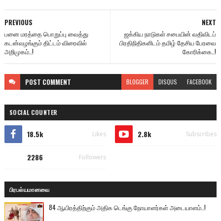
PREVIOUS
NEXT
பனை மரத்தை பொறுப்பு வைத்து
ஜக்கிய நாடுகள் சபையின் வதிவிடப்
கடன்வழங்கும் திட்டம் விரைவில்
பிரதிநிதிகளிடம் தமிழ் தேசிய பேரவை
அறிமுகம்..!
கோரிக்கை..!
POST
COMMENT
BLOGGER
DISQUS
FACEBOOK
SOCIAL COUNTER
18.5k
2.8k
Likes
Subscribes
2286
Followers
பிரபல்யமானவை
84 ஆயிரத்திற்கும் அதிக டெங்கு நோயாளர்கள் அடையாளம்..!