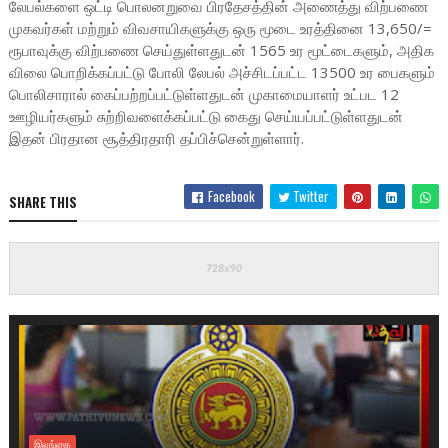
லேபல்களை ஒட்டி பொலனறுவை பிரதேசத்தின் அணைத்து விற்பணை
முகவர்கள் மற்றும் விவசாயிகளுக்கு ஒரு மூடை உரத்தினை 13,650/=
ரூபாவுக்கு விற்பணை செய்துள்ளதுடன் 1565 உர மூட்டைகளும், அதிக
விலை பொறிக்கப்பட்டு போலி லேபல் அச்சிடப்பட்ட 13500 உர பைகளும்
பொலிசாரால் கைப்பற்றப்பட்டுள்ளதுடன் முகாமையாளர் உட்பட 12
ஊழியர்களும் சுற்றிவளைக்கப்பட்டு கைது செய்யப்பட்டுள்ளதுடன்
இதன் பிரதான சூத்திரதாரி தப்பிச்சென்றுள்ளார்.
Facebook
Twitter
SHARE THIS
இலங்கை