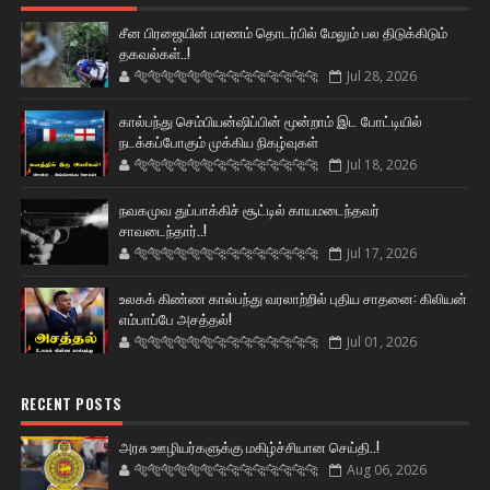
சீன பிரஜையின் மரணம் தொடர்பில் மேலும் பல திடுக்கிடும்
தகவல்கள்..!
🐅🐅🐅🐅🐅🐅🐆🐆🐆🐆🐆🐆🐆🐆
Jul 28, 2026
கால்பந்து செம்பியன்ஷிப்பின் மூன்றாம் இட போட்டியில்
நடக்கப்போகும் முக்கிய நிகழ்வுகள்
🐅🐅🐅🐅🐅🐅🐆🐆🐆🐆🐆🐆🐆🐆
Jul 18, 2026
நவகமுவ துப்பாக்கிச் சூட்டில் காயமடைந்தவர்
சாவடைந்தார்..!
🐅🐅🐅🐅🐅🐅🐆🐆🐆🐆🐆🐆🐆🐆
Jul 17, 2026
உலகக் கிண்ண கால்பந்து வரலாற்றில் புதிய சாதனை: கிலியன்
எம்பாப்பே அசத்தல்!
🐅🐅🐅🐅🐅🐅🐆🐆🐆🐆🐆🐆🐆🐆
Jul 01, 2026
RECENT POSTS
அரசு ஊழியர்களுக்கு மகிழ்ச்சியான செய்தி..!
🐅🐅🐅🐅🐅🐅🐆🐆🐆🐆🐆🐆🐆🐆
Aug 06, 2026