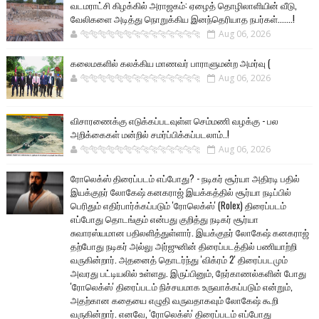
வடமராட்சி கிழக்கில் அராஜகம்: ஏழைத் தொழிலாளியின் வீடு,
வேலிகளை அடித்து நொறுக்கிய இனந்தெரியாத நபர்கள்.......!
🐅🐅🐅🐅🐅🐅🐆🐆🐆🐆🐆🐆🐆🐆
Aug 06, 2026
கலைமகளில் கலக்கிய மாணவர் பாராளுமன்ற அமர்வு (
🐅🐅🐅🐅🐅🐅🐆🐆🐆🐆🐆🐆🐆🐆
Aug 06, 2026
விசாரணைக்கு எடுக்கப்படவுள்ள செம்மணி வழக்கு - பல
அறிக்கைகள் மன்றில் சமர்ப்பிக்கப்படலாம்..!
🐅🐅🐅🐅🐅🐅🐆🐆🐆🐆🐆🐆🐆🐆
Aug 06, 2026
ரோலெக்ஸ் திரைப்படம் எப்போது? - நடிகர் சூர்யா அதிரடி பதில்
இயக்குநர் லோகேஷ் கனகராஜ் இயக்கத்தில் சூர்யா நடிப்பில்
பெரிதும் எதிர்பார்க்கப்படும் 'ரோலெக்ஸ்' (Rolex) திரைப்படம்
எப்போது தொடங்கும் என்பது குறித்து நடிகர் சூர்யா
சுவாரஸ்யமான பதிலளித்துள்ளார். இயக்குநர் லோகேஷ் கனகராஜ்
தற்போது நடிகர் அல்லு அர்ஜுனின் திரைப்படத்தில் பணியாற்றி
வருகின்றார். அதனைத் தொடர்ந்து 'விக்ரம் 2' திரைப்படமும்
அவரது பட்டியலில் உள்ளது. இருப்பினும், நேர்காணல்களின் போது
'ரோலெக்ஸ்' திரைப்படம் நிச்சயமாக உருவாக்கப்படும் என்றும்,
அதற்கான கதையை எழுதி வருவதாகவும் லோகேஷ் கூறி
வருகின்றார். எனவே, 'ரோலெக்ஸ்' திரைப்படம் எப்போது