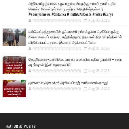
அதிகாரப்பூர்வமாக உருவாகும் என்பதற்கு காலம் தான் பதில்
சொல்ல வேண்டும் என்று சூர்யா தெரிவித்துள்ளார்.
#sooriyannews #Srilanka #TruthAtAllCosts #rolex #surya
🐅🐅🐅🐅🐅🐅🐆🐆🐆🐆🐆🐆🐆🐆
Aug 06, 2026
வல்வெட்டித்துறையில் குட்டிமணி தங்கத்துரை ஆகியோருக்கு
சிலை அமைப்பதற்கு பருத்தித்துறை நீதவான் நீதிமன்றத்தினால்
விதிக்கப்பட்ட தடை இல்லாத ஆக்கப்பட்டுள்ள
🐅🐅🐅🐅🐅🐅🐆🐆🐆🐆🐆🐆🐆🐆
Aug 05, 2026
தெஹிவளை–கல்கிஸ்ஸ மாநகர சபையின் புதிய முயற்சி – சபை
அமர்வுகள் இனி நேரலையில்!
🐅🐅🐅🐅🐅🐅🐆🐆🐆🐆🐆🐆🐆🐆
Aug 05, 2026
முன்னாள் அமைச்சர் அகில விராஜ் காரியவசம் கைது!
🐅🐅🐅🐅🐅🐅🐆🐆🐆🐆🐆🐆🐆🐆
Aug 05, 2026
FEATURED POSTS