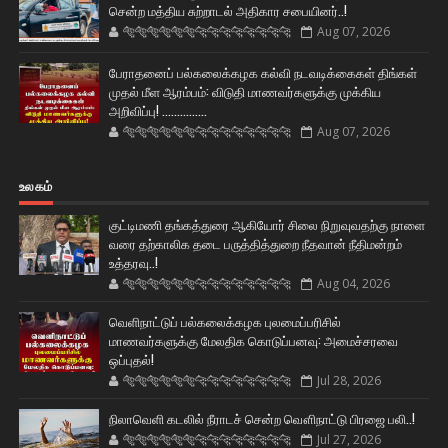
சென்ற மத்திய சுற்றாடல் அதிகார சபையினர்..!
🐅🐅🐅🐅🐅🐅🐆🐆🐆🐆🐆🐆🐆🐆
Aug 07, 2026
பேராதனைப் பல்கலைக்கழக கல்வி நடவடிக்கைகள் திங்கள்
முதல் மீள ஆரம்பம்: விடுதி மாணவர்களுக்கு முக்கிய
அறிவிப்பு! ...............
🐅🐅🐅🐅🐅🐅🐆🐆🐆🐆🐆🐆🐆🐆
Aug 07, 2026
உலகம்
குட்டிமணி தங்கத்துரை ஆகியோர் சிலை நிறுவுவதற்கு நாளை
வரை தற்காலிக தடை பருத்தித்துறை நீதவான் நீதிமன்றம்
உத்தரவு..!
🐅🐅🐅🐅🐅🐅🐆🐆🐆🐆🐆🐆🐆🐆
Aug 04, 2026
வெளிநாட்டுப் பல்கலைக்கழக புலமைப்பரிசில்
மாணவர்களுக்கு மேலதிக கொடுப்பனவு: அமைச்சரவை
ஒப்புதல்!
🐅🐅🐅🐅🐅🐅🐆🐆🐆🐆🐆🐆🐆🐆
Jul 28, 2026
நிலாவெளி கடலில் நீராடச் சென்ற வௌிநாட்டு பிரஜை பலி..!
🐅🐅🐅🐅🐅🐅🐆🐆🐆🐆🐆🐆🐆🐆
Jul 27, 2026