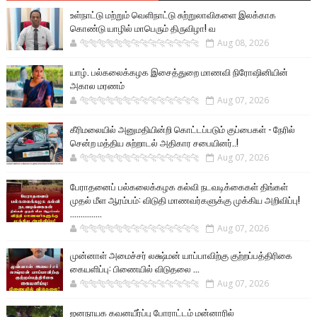
உள்நாட்டு மற்றும் வெளிநாட்டு சுற்றுலாவிகளை இலக்காக
கொண்டு யாழில் மாபெரும் திருவிழா! வ
🐅🐅🐅🐅🐅🐅🐆🐆🐆🐆🐆🐆🐆🐆
Aug 08, 2026
யாழ். பல்கலைக்கழக இசைத்துறை மாணவி நிரோஷினியின்
அகால மரணம்
🐅🐅🐅🐅🐅🐅🐆🐆🐆🐆🐆🐆🐆🐆
Aug 07, 2026
கீரிமலையில் அனுமதியின்றி கொட்டப்படும் குப்பைகள் - நேரில்
சென்ற மத்திய சுற்றாடல் அதிகார சபையினர்..!
🐅🐅🐅🐅🐅🐅🐆🐆🐆🐆🐆🐆🐆🐆
Aug 07, 2026
பேராதனைப் பல்கலைக்கழக கல்வி நடவடிக்கைகள் திங்கள்
முதல் மீள ஆரம்பம்: விடுதி மாணவர்களுக்கு முக்கிய அறிவிப்பு!
...............
🐅🐅🐅🐅🐅🐅🐆🐆🐆🐆🐆🐆🐆🐆
Aug 07, 2026
முன்னாள் அமைச்சர் லக்ஷ்மன் யாப்பாவிற்கு குற்றப்பத்திரிகை
கையளிப்பு: பிணையில் விடுதலை ...
🐅🐅🐅🐅🐅🐅🐆🐆🐆🐆🐆🐆🐆🐆
Aug 07, 2026
ஜனநாயக கவனயீர்ப்பு போராட்டம் மன்னாரில்