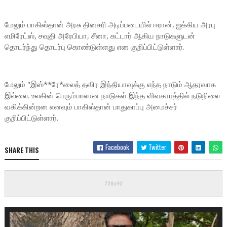
மேலும் பாகிஸ்தான் அரசு தினசரி அடிப்படையில் ஈரான், ஐக்கிய அரபு
எமிரேட்ஸ், சவுதி அரேபியா, சீனா, கட்டார் ஆகிய நாடுகளுடன்
தொடர்ந்து தொடர்பு கொண்டுள்ளது என குறிப்பிட்டுள்ளார்.
மேலும் "இஸ்**ரே*லைத் தவிர இந்தியாவுக்கு எந்த நாடும் ஆதரவாக
இல்லை. உலகின் பெரும்பாலான நாடுகள் இந்த விவகாரத்தில் நடுநிலை
வகிக்கின்றன எனவும் பாகிஸ்தான் பாதுகாப்பு அமைச்சர்
குறிப்பிட்டுள்ளார்.
Facebook
Twitter
SHARE THIS