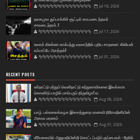
🐅🐅🐅🐅🐅🐅🐆🐆🐆🐆🐆🐆🐆🐆
Jul 18, 2026
நவகமுவ துப்பாக்கிச் சூட்டில் காயமடைந்தவர்
சாவடைந்தார்..!
🐅🐅🐅🐅🐅🐅🐆🐆🐆🐆🐆🐆🐆🐆
Jul 17, 2026
உலகக் கிண்ண கால்பந்து வரலாற்றில் புதிய சாதனை: கிலியன்
எம்பாப்பே அசத்தல்!
🐅🐅🐅🐅🐅🐅🐆🐆🐆🐆🐆🐆🐆🐆
Jul 01, 2026
RECENT POSTS
உள்நாட்டு மற்றும் வெளிநாட்டு சுற்றுலாவிகளை இலக்காக
கொண்டு யாழில் மாபெரும் திருவிழா! வ
🐅🐅🐅🐅🐅🐅🐆🐆🐆🐆🐆🐆🐆🐆
Aug 08, 2026
யாழ். பல்கலைக்கழக இசைத்துறை மாணவி நிரோஷினியின்
அகால மரணம்
🐅🐅🐅🐅🐅🐅🐆🐆🐆🐆🐆🐆🐆🐆
Aug 07, 2026
கீரிமலையில் அனுமதியின்றி கொட்டப்படும் குப்பைகள் - நேரில்