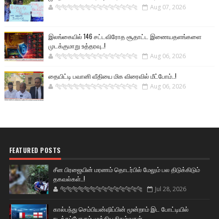
🐅🐅🐅🐅🐅🐅🐆🐆🐆🐆🐆🐆🐆🐆
Aug 07, 2026
இலங்கையில் 146 சட்டவிரோத சூதாட்ட இணையதளங்களை
முடக்குமாறு உத்தரவு..!
🐅🐅🐅🐅🐅🐅🐆🐆🐆🐆🐆🐆🐆🐆
Aug 06, 2026
தையிட்டி பவானி வீதியை மிக விரைவில் மீட்போம்..!
🐅🐅🐅🐅🐅🐅🐆🐆🐆🐆🐆🐆🐆🐆
Aug 06, 2026
FEATURED POSTS
சீன பிரஜையின் மரணம் தொடர்பில் மேலும் பல திடுக்கிடும்
தகவல்கள்..!
🐅🐅🐅🐅🐅🐅🐆🐆🐆🐆🐆🐆🐆🐆
Jul 28, 2026
கால்பந்து செம்பியன்ஷிப்பின் மூன்றாம் இட போட்டியில்
நடக்கப்போகும் முக்கிய நிகழ்வுகள்