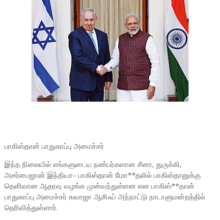
பாகிஸ்தான் பாதுகாப்பு அமைச்சர்
இந்த நிலையில் எங்களுடைய நண்பர்களான சீனா, துருக்கி,
அசர்பைஜான் இந்தியா- பாகிஸ்தான் மோ**தலில் பாகிஸ்தானுக்கு
தெளிவான ஆதரவு வழங்க முன்வந்துள்ளன என பாகிஸ்**தான்
பாதுகாப்பு அமைச்சர் கவாஜா ஆசிஃப் அந்நாட்டு நாடாளுமன்றத்தில்
தெரிவித்துள்ளார்.