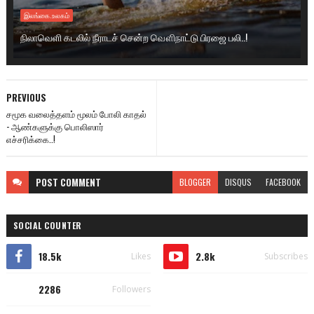
இலங்கை.உலகம்
நிலாவெளி கடலில் நீராடச் சென்ற வௌிநாட்டு பிரஜை பலி..!
PREVIOUS
சமூக வலைத்தளம் மூலம் போலி காதல்
- ஆண்களுக்கு பொலிஸார்
எச்சரிக்கை..!
POST
COMMENT
BLOGGER
DISQUS
FACEBOOK
SOCIAL COUNTER
18.5k
2.8k
Likes
Subscribes
2286
Followers