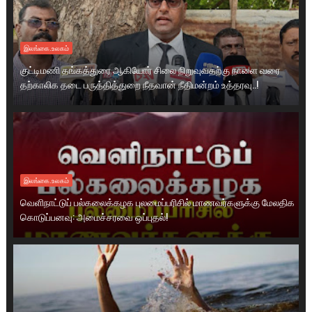
இலங்கை.உலகம்
குட்டிமணி தங்கத்துரை ஆகியோர் சிலை நிறுவுவதற்கு நாளை வரை
தற்காலிக தடை பருத்தித்துறை நீதவான் நீதிமன்றம் உத்தரவு..!
இலங்கை.உலகம்
வெளிநாட்டுப் பல்கலைக்கழக புலமைப்பரிசில் மாணவர்களுக்கு மேலதிக
கொடுப்பனவு: அமைச்சரவை ஒப்புதல்!