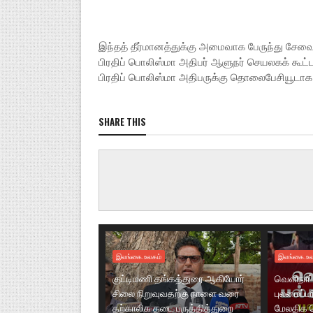
இந்தத் தீர்மானத்துக்கு அமைவாக பேருந்து சேவ
பிரதிப் பொலிஸ்மா அதிபர் ஆளுநர் செயலகக் கூட்ட
பிரதிப் பொலிஸ்மா அதிபருக்கு தொலைபேசியூடாக 
SHARE THIS
இலங்கை.உலகம்
இலங்கை.உல
குட்டிமணி தங்கத்துரை ஆகியோர்
வெளிநாட்
சிலை நிறுவுவதற்கு நாளை வரை
புலமைப்ப
தற்காலிக தடை பருத்தித்துறை
மேலதிக 