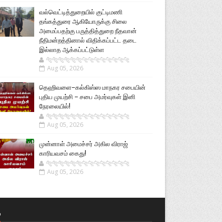
வல்வெட்டித்துறையில் குட்டிமணி
தங்கத்துரை ஆகியோருக்கு சிலை
அமைப்பதற்கு பருத்தித்துறை நீதவான்
நீதிமன்றத்தினால் விதிக்கப்பட்ட தடை
இல்லாத ஆக்கப்பட்டுள்ள
🐅🐅🐅🐅🐅🐅🐆🐆🐆🐆🐆🐆🐆🐆
Aug 05, 2026
தெஹிவளை–கல்கிஸ்ஸ மாநகர சபையின்
புதிய முயற்சி – சபை அமர்வுகள் இனி
நேரலையில்!
🐅🐅🐅🐅🐅🐅🐆🐆🐆🐆🐆🐆🐆🐆
Aug 05, 2026
முன்னாள் அமைச்சர் அகில விராஜ்
காரியவசம் கைது!
🐅🐅🐅🐅🐅🐅🐆🐆🐆🐆🐆🐆🐆🐆
Aug 05, 2026
்