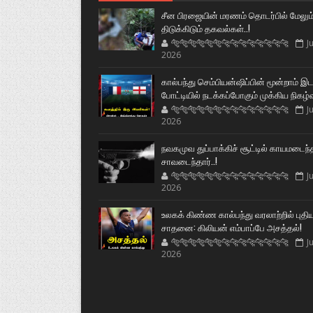
சீன பிரஜையின் மரணம் தொடர்பில் மேலும
திடுக்கிடும் தகவல்கள்..!
🐅🐅🐅🐅🐅🐅🐆🐆🐆🐆🐆🐆🐆🐆
Ju
2026
கால்பந்து செம்பியன்ஷிப்பின் மூன்றாம் இ
போட்டியில் நடக்கப்போகும் முக்கிய நிகழ்
🐅🐅🐅🐅🐅🐅🐆🐆🐆🐆🐆🐆🐆🐆
Ju
2026
நவகமுவ துப்பாக்கிச் சூட்டில் காயமடைந்
சாவடைந்தார்..!
🐅🐅🐅🐅🐅🐅🐆🐆🐆🐆🐆🐆🐆🐆
Ju
2026
உலகக் கிண்ண கால்பந்து வரலாற்றில் புதி
சாதனை: கிலியன் எம்பாப்பே அசத்தல்!
🐅🐅🐅🐅🐅🐅🐆🐆🐆🐆🐆🐆🐆🐆
Ju
2026