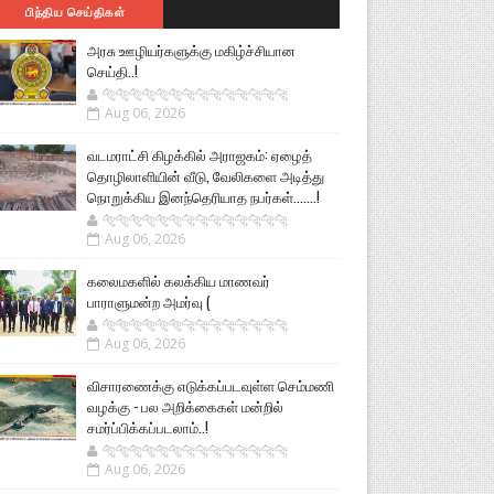
பிந்திய செய்திகள்
அரசு ஊழியர்களுக்கு மகிழ்ச்சியான
செய்தி..!
🐅🐅🐅🐅🐅🐅🐆🐆🐆🐆🐆🐆🐆🐆
Aug 06, 2026
வடமராட்சி கிழக்கில் அராஜகம்: ஏழைத்
தொழிலாளியின் வீடு, வேலிகளை அடித்து
நொறுக்கிய இனந்தெரியாத நபர்கள்.......!
🐅🐅🐅🐅🐅🐅🐆🐆🐆🐆🐆🐆🐆🐆
Aug 06, 2026
கலைமகளில் கலக்கிய மாணவர்
பாராளுமன்ற அமர்வு (
🐅🐅🐅🐅🐅🐅🐆🐆🐆🐆🐆🐆🐆🐆
Aug 06, 2026
விசாரணைக்கு எடுக்கப்படவுள்ள செம்மணி
வழக்கு - பல அறிக்கைகள் மன்றில்
சமர்ப்பிக்கப்படலாம்..!
🐅🐅🐅🐅🐅🐅🐆🐆🐆🐆🐆🐆🐆🐆
Aug 06, 2026