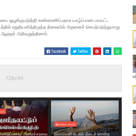
ையை ஒழுங்குபடுத்தி கண்காணிப்பதாக யாழ்ப்பாண மாவட்ட
த்தில் உறுதியளித்திருந்த நிலையில் அதனைச் செயற்படுத்துமாறு
ஆளுநர் அறிவுறுத்தினார்.
Facebook
Twitter
உத
கம்
டுப் பல்கலைக்கழக
இலங்கை.உலகம்
ரிசில் மாணவர்களுக்கு
கொடுப்பனவு: அமைச்சரவை
நிலாவெளி கடலில் நீராடச் சென்ற