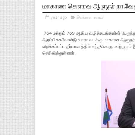
மாகாண கௌரவ ஆளுநர் நா.வேதநா
year ago
இலங்கை
,
உலகம்
764 மற்றும் 769 ஆகிய வழித்தடங்களின் பேருந்
ஆரம்பிக்கவேண்டும் என வடக்கு மாகாண ஆளுநர் 
எடுக்கப்பட்ட தீர்மானத்தில் எந்தவொரு மாற்ற
தெரிவித்துள்ளார் .