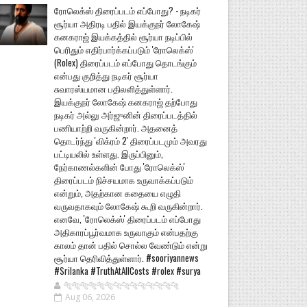
ரோலெக்ஸ் திரைப்படம் எப்போது? - நடிகர்
சூர்யா அதிரடி பதில் இயக்குநர் லோகேஷ்
கனகராஜ் இயக்கத்தில் சூர்யா நடிப்பில்
பெரிதும் எதிர்பார்க்கப்படும் 'ரோலெக்ஸ்'
(Rolex) திரைப்படம் எப்போது தொடங்கும்
என்பது குறித்து நடிகர் சூர்யா
சுவாரஸ்யமான பதிலளித்துள்ளார்.
இயக்குநர் லோகேஷ் கனகராஜ் தற்போது
நடிகர் அல்லு அர்ஜுனின் திரைப்படத்தில்
பணியாற்றி வருகின்றார். அதனைத்
தொடர்ந்து 'விக்ரம் 2' திரைப்படமும் அவரது
பட்டியலில் உள்ளது. இருப்பினும்,
நேர்காணல்களின் போது 'ரோலெக்ஸ்'
திரைப்படம் நிச்சயமாக உருவாக்கப்படும்
என்றும், அதற்கான கதையை எழுதி
வருவதாகவும் லோகேஷ் கூறி வருகின்றார்.
எனவே, 'ரோலெக்ஸ்' திரைப்படம் எப்போது
அதிகாரப்பூர்வமாக உருவாகும் என்பதற்கு
காலம் தான் பதில் சொல்ல வேண்டும் என்று
சூர்யா தெரிவித்துள்ளார். #sooriyannews
#Srilanka #TruthAtAllCosts #rolex #surya
🐅🐅🐅🐅🐅🐅🐆🐆🐆🐆🐆🐆🐆🐆
Aug 06, 2026