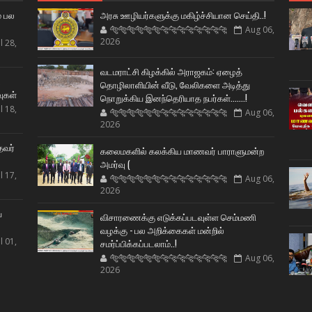
் பல
அரசு ஊழியர்களுக்கு மகிழ்ச்சியான செய்தி..!
🐅🐅🐅🐅🐅🐅🐆🐆🐆🐆🐆🐆🐆🐆
Aug 06,
2026
l 28,
வடமராட்சி கிழக்கில் அராஜகம்: ஏழைத்
ட
தொழிலாளியின் வீடு, வேலிகளை அடித்து
வுகள்
நொறுக்கிய இனந்தெரியாத நபர்கள்.......!
l 18,
🐅🐅🐅🐅🐅🐅🐆🐆🐆🐆🐆🐆🐆🐆
Aug 06,
2026
தவர்
கலைமகளில் கலக்கிய மாணவர் பாராளுமன்ற
அமர்வு (
l 17,
🐅🐅🐅🐅🐅🐅🐆🐆🐆🐆🐆🐆🐆🐆
Aug 06,
2026
ய
விசாரணைக்கு எடுக்கப்படவுள்ள செம்மணி
வழக்கு - பல அறிக்கைகள் மன்றில்
l 01,
சமர்ப்பிக்கப்படலாம்..!
🐅🐅🐅🐅🐅🐅🐆🐆🐆🐆🐆🐆🐆🐆
Aug 06,
2026