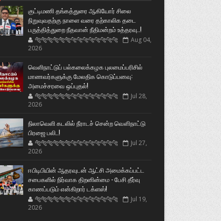
குட்டிமணி தங்கத்துரை ஆகியோர் சிலை
நிறுவுவதற்கு நாளை வரை தற்காலிக தடை
பருத்தித்துறை நீதவான் நீதிமன்றம் உத்தரவு..!
🐅🐅🐅🐅🐅🐅🐆🐆🐆🐆🐆🐆🐆🐆
Aug 04,
2026
வெளிநாட்டுப் பல்கலைக்கழக புலமைப்பரிசில்
மாணவர்களுக்கு மேலதிக கொடுப்பனவு:
அமைச்சரவை ஒப்புதல்!
🐅🐅🐅🐅🐅🐅🐆🐆🐆🐆🐆🐆🐆🐆
Jul 28,
2026
நிலாவெளி கடலில் நீராடச் சென்ற வௌிநாட்டு
பிரஜை பலி..!
🐅🐅🐅🐅🐅🐅🐆🐆🐆🐆🐆🐆🐆🐆
Jul 27,
2026
ஈபிடிபியின் ஆதரவுடன் ஆட்சி அமைக்கப்பட்ட
சபைகளில் நிர்வாக திறனின்மை - பேசி தீர்வு
காணப்படும் என்கிறார் டக்ளஸ்!
🐅🐅🐅🐅🐅🐅🐆🐆🐆🐆🐆🐆🐆🐆
Jul 19,
2026