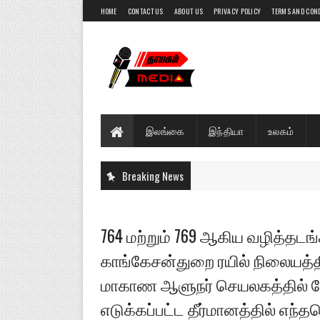
HOME
CONTACT US
ABOUT US
PRIVACY POLICY
TERMS AND CON
இலங்கை
இந்தியா
உலகம்
Breaking News
764 மற்றும் 769 ஆகிய வழித்தட
காங்கேசன்துறை ரயில் நிலையத்த
மாகாண ஆளுநர் செயலகத்தில் நேற
எடுக்கப்பட்ட தீர்மானத்தில் எந