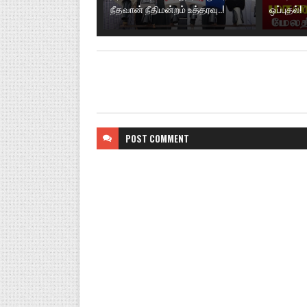
நீதவான் நீதிமன்றம் உத்தரவு..!
ஒப்புதல்!
POST
COMMENT