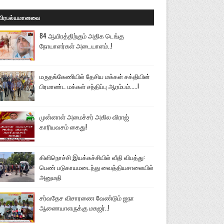
பிரபல்யமானவை
84 ஆயிரத்திற்கும் அதிக டெங்கு
நோயாளர்கள் அடையாளம்..!
மருதங்கேணியில் தேசிய மக்கள் சக்தியின்
பிரமாண்ட மக்கள் சந்திப்பு ஆரம்பம்.....!
முன்னாள் அமைச்சர் அகில விராஜ்
காரியவசம் கைது!
கிளிநொச்சி இயக்கச்சியில் வீதி விபத்து:
பெண் படுகாயமடைந்து வைத்தியசாலையில்
அனுமதி
சர்வதேச விசாரணை வேண்டும் ஐநா
ஆணையாளருக்கு மகஜர்..!