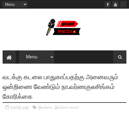
வடக்கு கடலை பாதுகாப்பதற்கு அனைவரும்
ஒன்றிணை வேண்டும் நா.வர்ணகுலசிங்கம்
கோரிக்கை
month ago
இலங்கை
,
இலங்கை.உலகம்