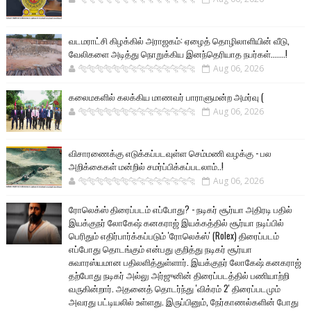
வடமராட்சி கிழக்கில் அராஜகம்: ஏழைத் தொழிலாளியின் வீடு,
வேலிகளை அடித்து நொறுக்கிய இனந்தெரியாத நபர்கள்.......!
🐅🐅🐅🐅🐅🐅🐆🐆🐆🐆🐆🐆🐆🐆
Aug 06, 2026
கலைமகளில் கலக்கிய மாணவர் பாராளுமன்ற அமர்வு (
🐅🐅🐅🐅🐅🐅🐆🐆🐆🐆🐆🐆🐆🐆
Aug 06, 2026
விசாரணைக்கு எடுக்கப்படவுள்ள செம்மணி வழக்கு - பல
அறிக்கைகள் மன்றில் சமர்ப்பிக்கப்படலாம்..!
🐅🐅🐅🐅🐅🐅🐆🐆🐆🐆🐆🐆🐆🐆
Aug 06, 2026
ரோலெக்ஸ் திரைப்படம் எப்போது? - நடிகர் சூர்யா அதிரடி பதில்
இயக்குநர் லோகேஷ் கனகராஜ் இயக்கத்தில் சூர்யா நடிப்பில்
பெரிதும் எதிர்பார்க்கப்படும் 'ரோலெக்ஸ்' (Rolex) திரைப்படம்
எப்போது தொடங்கும் என்பது குறித்து நடிகர் சூர்யா
சுவாரஸ்யமான பதிலளித்துள்ளார். இயக்குநர் லோகேஷ் கனகராஜ்
தற்போது நடிகர் அல்லு அர்ஜுனின் திரைப்படத்தில் பணியாற்றி
வருகின்றார். அதனைத் தொடர்ந்து 'விக்ரம் 2' திரைப்படமும்
அவரது பட்டியலில் உள்ளது. இருப்பினும், நேர்காணல்களின் போது