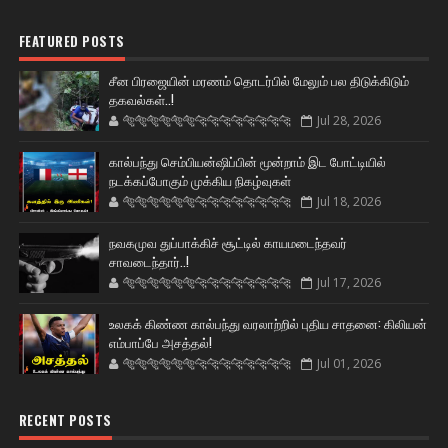
FEATURED POSTS
சீன பிரஜையின் மரணம் தொடர்பில் மேலும் பல திடுக்கிடும்
தகவல்கள்..!
🐅🐅🐅🐅🐅🐅🐆🐆🐆🐆🐆🐆🐆🐆
Jul 28, 2026
கால்பந்து செம்பியன்ஷிப்பின் மூன்றாம் இட போட்டியில்
நடக்கப்போகும் முக்கிய நிகழ்வுகள்
🐅🐅🐅🐅🐅🐅🐆🐆🐆🐆🐆🐆🐆🐆
Jul 18, 2026
நவகமுவ துப்பாக்கிச் சூட்டில் காயமடைந்தவர்
சாவடைந்தார்..!
🐅🐅🐅🐅🐅🐅🐆🐆🐆🐆🐆🐆🐆🐆
Jul 17, 2026
உலகக் கிண்ண கால்பந்து வரலாற்றில் புதிய சாதனை: கிலியன்
எம்பாப்பே அசத்தல்!
🐅🐅🐅🐅🐅🐅🐆🐆🐆🐆🐆🐆🐆🐆
Jul 01, 2026
RECENT POSTS