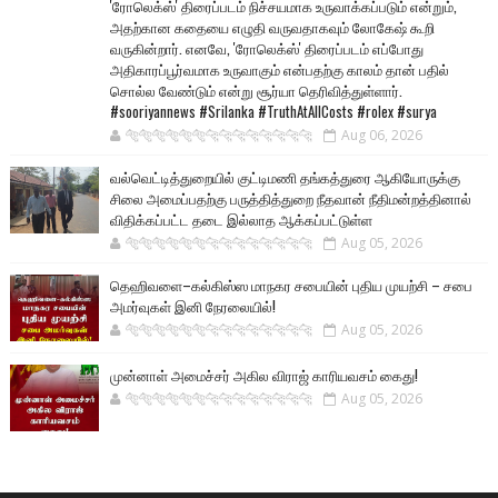
'ரோலெக்ஸ்' திரைப்படம் நிச்சயமாக உருவாக்கப்படும் என்றும்,
அதற்கான கதையை எழுதி வருவதாகவும் லோகேஷ் கூறி
வருகின்றார். எனவே, 'ரோலெக்ஸ்' திரைப்படம் எப்போது
அதிகாரப்பூர்வமாக உருவாகும் என்பதற்கு காலம் தான் பதில்
சொல்ல வேண்டும் என்று சூர்யா தெரிவித்துள்ளார்.
#sooriyannews #Srilanka #TruthAtAllCosts #rolex #surya
🐅🐅🐅🐅🐅🐅🐆🐆🐆🐆🐆🐆🐆🐆
Aug 06, 2026
வல்வெட்டித்துறையில் குட்டிமணி தங்கத்துரை ஆகியோருக்கு
சிலை அமைப்பதற்கு பருத்தித்துறை நீதவான் நீதிமன்றத்தினால்
விதிக்கப்பட்ட தடை இல்லாத ஆக்கப்பட்டுள்ள
🐅🐅🐅🐅🐅🐅🐆🐆🐆🐆🐆🐆🐆🐆
Aug 05, 2026
தெஹிவளை–கல்கிஸ்ஸ மாநகர சபையின் புதிய முயற்சி – சபை
அமர்வுகள் இனி நேரலையில்!
🐅🐅🐅🐅🐅🐅🐆🐆🐆🐆🐆🐆🐆🐆
Aug 05, 2026
முன்னாள் அமைச்சர் அகில விராஜ் காரியவசம் கைது!
🐅🐅🐅🐅🐅🐅🐆🐆🐆🐆🐆🐆🐆🐆
Aug 05, 2026