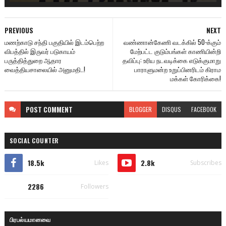
PREVIOUS
NEXT
மணற்காடு சந்தி பகுதியில் இடம்பெற்ற
வண்ணான்கேணி வடக்கில் 50-க்கும்
விபத்தில் இருவர் படுகாயம்
மேற்பட்ட குடும்பங்கள் காணியின்றி
பருத்தித்துறை ஆதார
தவிப்பு: உரிய நடவடிக்கை எடுக்குமாறு
வைத்தியசாலையில் அனுமதி..!
பாராளுமன்ற உறுப்பினரிடம் கிராம
மக்கள் கோரிக்கை!
POST
COMMENT
BLOGGER
DISQUS
FACEBOOK
SOCIAL COUNTER
18.5k
2.8k
Likes
Subscribes
2286
Followers
பிரபல்யமானவை