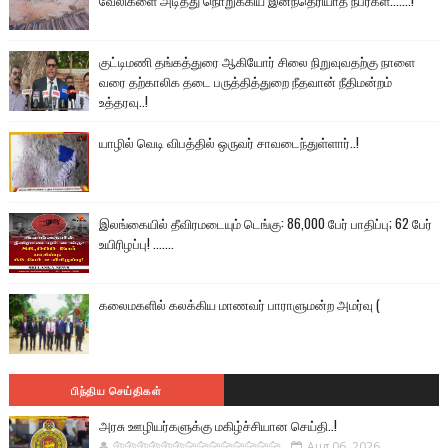
வேலிகளை அடித்து நொறுக்கிய இனந்தெரியாத நபர்கள்.......!
குட்டிமணி தங்கத்துரை ஆகியோர் சிலை நிறுவுவதற்கு நாளை
வரை தற்காலிக தடை பருத்தித்துறை நீதவான் நீதிமன்றம்
உத்தரவு..!
யாழில் வெடி விபத்தில் ஒருவர் சாவடைந்துள்ளார்..!
இலங்கையில் தீவிரமடையும் டெங்கு: 86,000 பேர் பாதிப்பு; 62 பேர்
உயிரிழப்பு! .......
கலைமகளில் கலக்கிய மாணவர் பாராளுமன்ற அமர்வு (
பிந்திய செய்திகள்
அரசு ஊழியர்களுக்கு மகிழ்ச்சியான செய்தி..!
🐅🐅🐅🐅🐅🐅🐆🐆🐆🐆🐆🐆🐆🐆
Aug 06, 2026