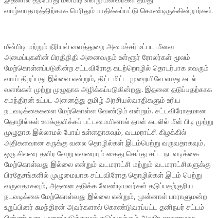
வாழ்வாதாரத்திற்காக பெரிதும் பாதிக்கப்பட்டு கொண்டிருக்கின்றார்கள்.
மீன்பிடி மற்றும் நீரியல் வளத்துறை அமைச்சர் உட்பட மீனவ
அமைப்புகளின் பிரதிநிதி அனைவரும் உள்ளூர் ரோலர்கள் மூலம்
மேற்கொள்ளப்படுகின்ற சட்டவிரோத கடற்றொழில் தொடர்பாக எவரும்
வாய் திறப்பது இல்லை என்றும், திட்டமிட்ட முறையிலே எமது கடல்
வளங்கள் முற்று முழுதாக அழிக்கப்படுகின்றது. இதனை தடுப்பதற்காக
சுமந்திரன் உட்பட அனைத்து தமிழ் அரசியல்வாதிகளும் உரிய
நடவடிக்கைகளை மேற்கொள்ள வேண்டும் என்றும், சட்டவிரோதமான
தொழில்கள் ஊக்குவிக்கப் பட்டமையினால் தான் கடலில் மீன் பிடி முற்று
முழுதாக இல்லாமல் போய் உள்ளதாகவும், வடமராட்சி கிழக்கில்
அதிகளவான சுருக்கு வலை தொழில்கள் இடம்பெற்று வருவதாகவும்,
ஒரு சிலரை தவிர வேறு எவரையும் கைது செய்து சட்ட நடவடிக்கை
மேற்கொள்வது இல்லை என்றும் வடமராட்சி மற்றும் வடமராட்சிகளுக்கு
பிரதேசங்களில் முழுமையாக சட்டவிரோத தொழில்கள் இடம் பெற்று
வருவதாகவும், அதனை தடுக்க வேண்டியவர்கள் தடுப்பதற்குரிய
நடவடிக்கை மேற்கொள்வது இல்லை என்றும், முன்னாள் பாராளுமன்ற
உறுப்பினர் சுமந்திரன் அவர்களால் கொண்டுவரப்பட்ட தனிநபர் சட்டம்
பின்னர் நடைமுறைப்படுத்தாமல் தடுப்பதற்கும் அவரே காரணமாக