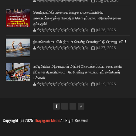
🐅🐅🐅🐅🐅🐅🐆🐆🐆🐆🐆🐆🐆🐆
Aug 04, 2026
வெளிநாட்டுப் பல்கலைக்கழக புலமைப்பரிசில்
மாணவர்களுக்கு மேலதிக கொடுப்பனவு: அமைச்சரவை
ஒப்புதல்!
🐅🐅🐅🐅🐅🐅🐆🐆🐆🐆🐆🐆🐆🐆
Jul 28, 2026
நிலாவெளி கடலில் நீராடச் சென்ற வௌிநாட்டு பிரஜை பலி..!
🐅🐅🐅🐅🐅🐅🐆🐆🐆🐆🐆🐆🐆🐆
Jul 27, 2026
ஈபிடிபியின் ஆதரவுடன் ஆட்சி அமைக்கப்பட்ட சபைகளில்
நிர்வாக திறனின்மை - பேசி தீர்வு காணப்படும் என்கிறார்
டக்ளஸ்!
🐅🐅🐅🐅🐅🐅🐆🐆🐆🐆🐆🐆🐆🐆
Jul 19, 2026
Copyright (c) 2025
Thayagam Media
All Right Reseved