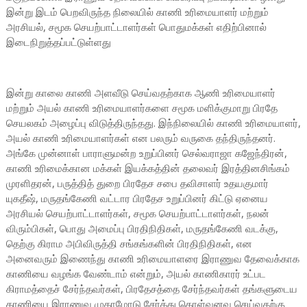
இன்று இடம் பெறவிருந்த நிலையில் காணி உரிமையாளர் மற்றும்
அரசியல், சமூக செயற்பாட்டாளர்கள் பொதுமக்கள் எதிற்பினால்
இடைநிறுத்தப்பட்டுள்ளது
இன்று காலை காணி அளவீடு செய்வதற்காக ஆணி உரிமையாளர்
மற்றும் அயல் காணி உரிமையாளர்களை சமூக மளிக்குமாறு பிரதே
செயலகம் அழைப்பு விடுத்திருந்தது. இந்நிலையில் காணி உரிமையாளர்,
அயல் காணி உரிமையாளர்கள் என பலரும் வருகை தந்திருந்தனர்.
அங்கே முன்னாள் பாராளுமன்ற உறுப்பினர் செல்வராஜா கஜேந்திரன்,
காணி உரிமைக்கான மக்கள் இயக்கத்தின் தலைவர் இரத்தினசிங்கம்
முரளிதரன், பருத்தித் துறை பிரதேச சபை தவிசாளர் உதயகுமார்
யுகதீஷ், மருதங்கேணி வட்டார பிரதேச உறுப்பினர் கிட்டு ஏனைய
அரசியல் செயற்பாட்டாளர்கள், சமூக செயற்பாட்டாளர்கள், நலன்
விரும்பிகள், பொது அமைப்பு பிரதிநிதிகள், மருதங்கேணி வடக்கு,
தெற்கு கிராம அபிவிருத்தி சங்கங்களின் பிரதிநிதிகள், என
அனைவரும் இணைந்து காணி உரிமையாளரை இராணுவ தேவைக்காக
காணியை வழங்க வேண்டாம் என்றும், அயல் காணிகாரர் உட்பட
கிராமத்தைச் சேர்ந்தவர்கள், பிரதேசத்தை சேர்ந்தவர்கள் தங்களுடைய
காணியை இராணுவ முகாமோடு சேர்த்து கொள்வனவு செய்வதற்கு