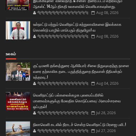
இயக்கியுள்ள ‘விஸ்வநாத் & சன்ஸ்’ திரைப்படம் எதிர்வரும்
ஆகஸ்ட் 14ஆம் திகதி உலகளவில் வெளியாகவுள்ளது.
🐅🐅🐅🐅🐅🐅🐆🐆🐆🐆🐆🐆🐆🐆
Aug 08, 2026
உள்நாட்டு மற்றும் வெளிநாட்டு சுற்றுலாவிகளை இலக்காக
கொண்டு யாழில் மாபெரும் திருவிழா! வ
🐅🐅🐅🐅🐅🐅🐆🐆🐆🐆🐆🐆🐆🐆
Aug 08, 2026
உலகம்
குட்டிமணி தங்கத்துரை ஆகியோர் சிலை நிறுவுவதற்கு நாளை
வரை தற்காலிக தடை பருத்தித்துறை நீதவான் நீதிமன்றம்
உத்தரவு..!
🐅🐅🐅🐅🐅🐅🐆🐆🐆🐆🐆🐆🐆🐆
Aug 04, 2026
வெளிநாட்டுப் பல்கலைக்கழக புலமைப்பரிசில்
மாணவர்களுக்கு மேலதிக கொடுப்பனவு: அமைச்சரவை
ஒப்புதல்!
🐅🐅🐅🐅🐅🐅🐆🐆🐆🐆🐆🐆🐆🐆
Jul 28, 2026
நிலாவெளி கடலில் நீராடச் சென்ற வௌிநாட்டு பிரஜை பலி..!
🐅🐅🐅🐅🐅🐅🐆🐆🐆🐆🐆🐆🐆🐆
Jul 27, 2026