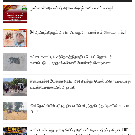
முன்னாள் அமைச்சர் அகில விராஜ் காரியவசம் கைது!
84 ஆயிரத்திற்கும் அதிக டெங்கு நோயாளர்கள் அடையாளம்..!
கட்டைக்காட்டில் சந்தேகத்திற்குரிய பெல்ட் ஹோல்டர்
கண்டெடுப்பு மருதாங்ககேணி போலீசார் விசாரணை!
கிளிநொச்சி இயக்கச்சியில் வீதி விபத்து: பெண் படுகாயமடைந்து
வைத்தியசாலையில் அனுமதி
கிளிநொச்சியில் எரிந்த நிலையில் வீழ்ந்துகிடந்த ஆணின் சடலம்
மீட்பு!
செம்பியன்பற்று புனித பிலிப்பு நேரியார் ஆலய திறப்பு விழா: ‘T10’