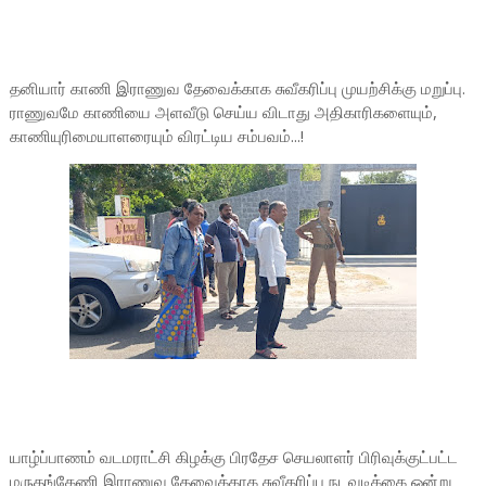
தனியார் காணி இராணுவ தேவைக்காக சுவீகரிப்பு முயற்சிக்கு மறுப்பு.
ராணுவமே காணியை அளவீடு செய்ய விடாது அதிகாரிகளையும்,
காணியுரிமையாளரையும் விரட்டிய சம்பவம்...!
யாழ்ப்பாணம் வடமராட்சி கிழக்கு பிரதேச செயலாளர் பிரிவுக்குட்பட்ட
மருதங்கேணி இராணுவ தேவைக்காக சுவீகரிப்பு நடவடிக்கை ஒன்று