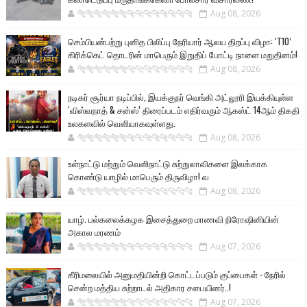
🐅🐅🐅🐅🐅🐅🐆🐆🐆🐆🐆🐆🐆🐆
Aug 08, 2026
செம்பியன்பற்று புனித பிலிப்பு நேரியார் ஆலய திறப்பு விழா: ‘T10’
கிரிக்கெட் தொடரின் மாபெரும் இறுதிப் போட்டி நாளை மறுதினம்!
🐅🐅🐅🐅🐅🐅🐆🐆🐆🐆🐆🐆🐆🐆
Aug 08, 2026
நடிகர் சூர்யா நடிப்பில், இயக்குநர் வெங்கி அட்லூரி இயக்கியுள்ள
‘விஸ்வநாத் & சன்ஸ்’ திரைப்படம் எதிர்வரும் ஆகஸ்ட் 14ஆம் திகதி
உலகளவில் வெளியாகவுள்ளது.
🐅🐅🐅🐅🐅🐅🐆🐆🐆🐆🐆🐆🐆🐆
Aug 08, 2026
உள்நாட்டு மற்றும் வெளிநாட்டு சுற்றுலாவிகளை இலக்காக
கொண்டு யாழில் மாபெரும் திருவிழா! வ
🐅🐅🐅🐅🐅🐅🐆🐆🐆🐆🐆🐆🐆🐆
Aug 08, 2026
யாழ். பல்கலைக்கழக இசைத்துறை மாணவி நிரோஷினியின்
அகால மரணம்
🐅🐅🐅🐅🐅🐅🐆🐆🐆🐆🐆🐆🐆🐆
Aug 07, 2026
கீரிமலையில் அனுமதியின்றி கொட்டப்படும் குப்பைகள் - நேரில்
சென்ற மத்திய சுற்றாடல் அதிகார சபையினர்..!
🐅🐅🐅🐅🐅🐅🐆🐆🐆🐆🐆🐆🐆🐆
Aug 07, 2026