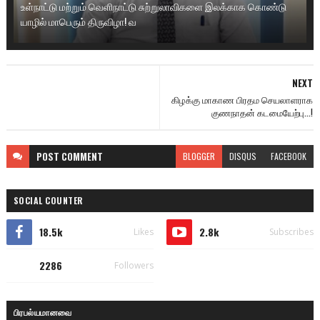
உள்நாட்டு மற்றும் வெளிநாட்டு சுற்றுலாவிகளை இலக்காக கொண்டு
யாழில் மாபெரும் திருவிழா! வ
NEXT
கிழக்கு மாகாண பிரதம செயலாளராக
குணநாதன் கடமையேற்பு...!
POST
COMMENT
BLOGGER
DISQUS
FACEBOOK
SOCIAL COUNTER
18.5k
2.8k
Likes
Subscribes
2286
Followers
பிரபல்யமானவை