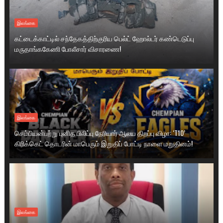
இலங்கை
கட்டைக்காட்டில் சந்தேகத்திற்குரிய பெல்ட் ஹோல்டர் கண்டெடுப்பு
மருதாங்ககேணி போலீசார் விசாரணை!
இலங்கை
செம்பியன்பற்று புனித பிலிப்பு நேரியார் ஆலய திறப்பு விழா: ‘T10’
கிரிக்கெட் தொடரின் மாபெரும் இறுதிப் போட்டி நாளை மறுதினம்!
இலங்கை