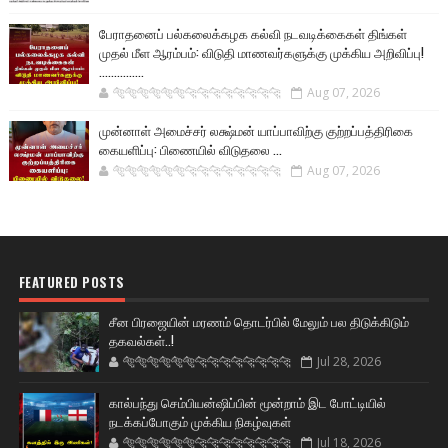
பேராதனைப் பல்கலைக்கழக கல்வி நடவடிக்கைகள் திங்கள்
முதல் மீள ஆரம்பம்: விடுதி மாணவர்களுக்கு முக்கிய அறிவிப்பு!
...............
🐅🐅🐅🐅🐅🐅🐆🐆🐆🐆🐆🐆🐆🐆
Aug 07, 2026
முன்னாள் அமைச்சர் லக்ஷ்மன் யாப்பாவிற்கு குற்றப்பத்திரிகை
கையளிப்பு: பிணையில் விடுதலை ...
🐅🐅🐅🐅🐅🐅🐆🐆🐆🐆🐆🐆🐆🐆
Aug 07, 2026
FEATURED POSTS
சீன பிரஜையின் மரணம் தொடர்பில் மேலும் பல திடுக்கிடும்
தகவல்கள்..!
🐅🐅🐅🐅🐅🐅🐆🐆🐆🐆🐆🐆🐆🐆
Jul 28, 2026
கால்பந்து செம்பியன்ஷிப்பின் மூன்றாம் இட போட்டியில்
நடக்கப்போகும் முக்கிய நிகழ்வுகள்
🐅🐅🐅🐅🐅🐅🐆🐆🐆🐆🐆🐆🐆🐆
Jul 18, 2026