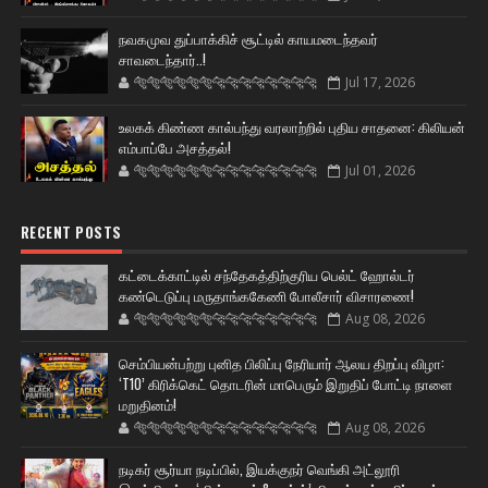
நவகமுவ துப்பாக்கிச் சூட்டில் காயமடைந்தவர்
சாவடைந்தார்..!
🐅🐅🐅🐅🐅🐅🐆🐆🐆🐆🐆🐆🐆🐆
Jul 17, 2026
உலகக் கிண்ண கால்பந்து வரலாற்றில் புதிய சாதனை: கிலியன்
எம்பாப்பே அசத்தல்!
🐅🐅🐅🐅🐅🐅🐆🐆🐆🐆🐆🐆🐆🐆
Jul 01, 2026
RECENT POSTS
கட்டைக்காட்டில் சந்தேகத்திற்குரிய பெல்ட் ஹோல்டர்
கண்டெடுப்பு மருதாங்ககேணி போலீசார் விசாரணை!
🐅🐅🐅🐅🐅🐅🐆🐆🐆🐆🐆🐆🐆🐆
Aug 08, 2026
செம்பியன்பற்று புனித பிலிப்பு நேரியார் ஆலய திறப்பு விழா:
‘T10’ கிரிக்கெட் தொடரின் மாபெரும் இறுதிப் போட்டி நாளை
மறுதினம்!
🐅🐅🐅🐅🐅🐅🐆🐆🐆🐆🐆🐆🐆🐆
Aug 08, 2026
நடிகர் சூர்யா நடிப்பில், இயக்குநர் வெங்கி அட்லூரி