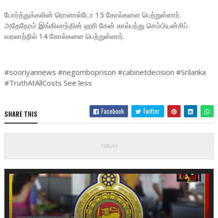
போர்த்துக்கலின் ரொனால்டோ 15 கோல்களை பெற்றுள்ளார்.
அதேநேரம் இங்கிலாந்தின் ஹரி கேன் கால்பந்து செம்பியன்சிப்
வரலாற்றில் 14 கோல்களை பெற்றுள்ளார்.
#sooriyannews #negomboprison #cabinetdecision #Srilanka
#TruthAtAllCosts See less
Facebook
Twitter
SHARE THIS