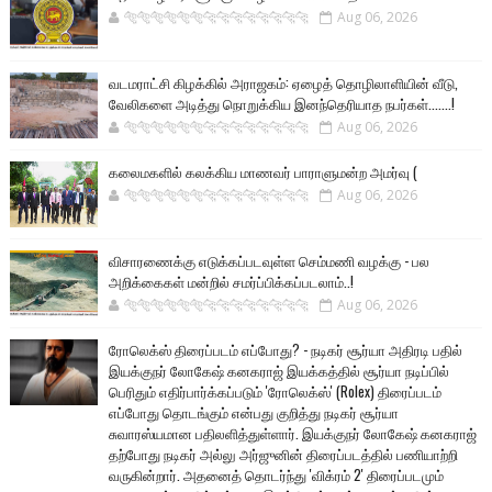
🐅🐅🐅🐅🐅🐅🐆🐆🐆🐆🐆🐆🐆🐆
Aug 06, 2026
வடமராட்சி கிழக்கில் அராஜகம்: ஏழைத் தொழிலாளியின் வீடு,
வேலிகளை அடித்து நொறுக்கிய இனந்தெரியாத நபர்கள்.......!
🐅🐅🐅🐅🐅🐅🐆🐆🐆🐆🐆🐆🐆🐆
Aug 06, 2026
கலைமகளில் கலக்கிய மாணவர் பாராளுமன்ற அமர்வு (
🐅🐅🐅🐅🐅🐅🐆🐆🐆🐆🐆🐆🐆🐆
Aug 06, 2026
விசாரணைக்கு எடுக்கப்படவுள்ள செம்மணி வழக்கு - பல
அறிக்கைகள் மன்றில் சமர்ப்பிக்கப்படலாம்..!
🐅🐅🐅🐅🐅🐅🐆🐆🐆🐆🐆🐆🐆🐆
Aug 06, 2026
ரோலெக்ஸ் திரைப்படம் எப்போது? - நடிகர் சூர்யா அதிரடி பதில்
இயக்குநர் லோகேஷ் கனகராஜ் இயக்கத்தில் சூர்யா நடிப்பில்
பெரிதும் எதிர்பார்க்கப்படும் 'ரோலெக்ஸ்' (Rolex) திரைப்படம்
எப்போது தொடங்கும் என்பது குறித்து நடிகர் சூர்யா
சுவாரஸ்யமான பதிலளித்துள்ளார். இயக்குநர் லோகேஷ் கனகராஜ்
தற்போது நடிகர் அல்லு அர்ஜுனின் திரைப்படத்தில் பணியாற்றி
வருகின்றார். அதனைத் தொடர்ந்து 'விக்ரம் 2' திரைப்படமும்