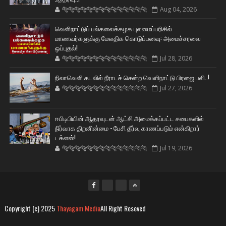
🐅🐅🐅🐅🐅🐅🐆🐆🐆🐆🐆🐆🐆🐆
Aug 04, 2026
வெளிநாட்டுப் பல்கலைக்கழக புலமைப்பரிசில்
மாணவர்களுக்கு மேலதிக கொடுப்பனவு: அமைச்சரவை
ஒப்புதல்!
🐅🐅🐅🐅🐅🐅🐆🐆🐆🐆🐆🐆🐆🐆
Jul 28, 2026
நிலாவெளி கடலில் நீராடச் சென்ற வௌிநாட்டு பிரஜை பலி..!
🐅🐅🐅🐅🐅🐅🐆🐆🐆🐆🐆🐆🐆🐆
Jul 27, 2026
ஈபிடிபியின் ஆதரவுடன் ஆட்சி அமைக்கப்பட்ட சபைகளில்
நிர்வாக திறனின்மை - பேசி தீர்வு காணப்படும் என்கிறார்
டக்ளஸ்!
🐅🐅🐅🐅🐅🐅🐆🐆🐆🐆🐆🐆🐆🐆
Jul 19, 2026
Copyright (c) 2025
Thayagam Media
All Right Reseved