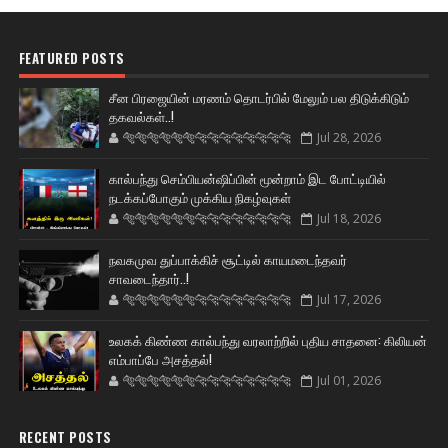
FEATURED POSTS
சீன பிரஜையின் மரணம் தொடர்பில் மேலும் பல திடுக்கிடும்
தகவல்கள்..!
🐅🐅🐅🐅🐅🐅🐆🐆🐆🐆🐆🐆🐆🐆
Jul 28, 2026
கால்பந்து செம்பியன்ஷிப்பின் மூன்றாம் இட போட்டியில்
நடக்கப்போகும் முக்கிய நிகழ்வுகள்
🐅🐅🐅🐅🐅🐅🐆🐆🐆🐆🐆🐆🐆🐆
Jul 18, 2026
நவகமுவ துப்பாக்கிச் சூட்டில் காயமடைந்தவர்
சாவடைந்தார்..!
🐅🐅🐅🐅🐅🐅🐆🐆🐆🐆🐆🐆🐆🐆
Jul 17, 2026
உலகக் கிண்ண கால்பந்து வரலாற்றில் புதிய சாதனை: கிலியன்
எம்பாப்பே அசத்தல்!
🐅🐅🐅🐅🐅🐅🐆🐆🐆🐆🐆🐆🐆🐆
Jul 01, 2026
RECENT POSTS