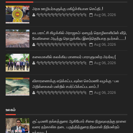
அரசு ஊழியர்களுக்கு மகிழ்ச்சியான செய்தி..!
🐅🐅🐅🐅🐅🐅🐆🐆🐆🐆🐆🐆🐆🐆
Aug 06, 2026
வடமராட்சி கிழக்கில் அராஜகம்: ஏழைத் தொழிலாளியின் வீடு,
வேலிகளை அடித்து நொறுக்கிய இனந்தெரியாத நபர்கள்.......!
🐅🐅🐅🐅🐅🐅🐆🐆🐆🐆🐆🐆🐆🐆
Aug 06, 2026
கலைமகளில் கலக்கிய மாணவர் பாராளுமன்ற அமர்வு (
🐅🐅🐅🐅🐅🐅🐆🐆🐆🐆🐆🐆🐆🐆
Aug 06, 2026
விசாரணைக்கு எடுக்கப்படவுள்ள செம்மணி வழக்கு - பல
அறிக்கைகள் மன்றில் சமர்ப்பிக்கப்படலாம்..!
🐅🐅🐅🐅🐅🐅🐆🐆🐆🐆🐆🐆🐆🐆
Aug 06, 2026
உலகம்
குட்டிமணி தங்கத்துரை ஆகியோர் சிலை நிறுவுவதற்கு நாளை
வரை தற்காலிக தடை பருத்தித்துறை நீதவான் நீதிமன்றம்
உத்தரவு..!