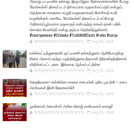
அவரது பட்டியலில் உள்ளது. இருப்பினும், நேர்காணல்களின் போது
'ரோலெக்ஸ்' திரைப்படம் நிச்சயமாக உருவாக்கப்படும் என்றும்,
அதற்கான கதையை எழுதி வருவதாகவும் லோகேஷ் கூறி
வருகின்றார். எனவே, 'ரோலெக்ஸ்' திரைப்படம் எப்போது
அதிகாரப்பூர்வமாக உருவாகும் என்பதற்கு காலம் தான் பதில்
சொல்ல வேண்டும் என்று சூர்யா தெரிவித்துள்ளார்.
#sooriyannews #Srilanka #TruthAtAllCosts #rolex #surya
🐅🐅🐅🐅🐅🐅🐆🐆🐆🐆🐆🐆🐆🐆
Aug 06, 2026
வல்வெட்டித்துறையில் குட்டிமணி தங்கத்துரை ஆகியோருக்கு
சிலை அமைப்பதற்கு பருத்தித்துறை நீதவான் நீதிமன்றத்தினால்
விதிக்கப்பட்ட தடை இல்லாத ஆக்கப்பட்டுள்ள
🐅🐅🐅🐅🐅🐅🐆🐆🐆🐆🐆🐆🐆🐆
Aug 05, 2026
தெஹிவளை–கல்கிஸ்ஸ மாநகர சபையின் புதிய முயற்சி – சபை
அமர்வுகள் இனி நேரலையில்!
🐅🐅🐅🐅🐅🐅🐆🐆🐆🐆🐆🐆🐆🐆
Aug 05, 2026
முன்னாள் அமைச்சர் அகில விராஜ் காரியவசம் கைது!
🐅🐅🐅🐅🐅🐅🐆🐆🐆🐆🐆🐆🐆🐆
Aug 05, 2026