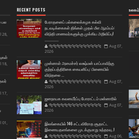
RECENT POSTS
உலகம
் பல
பேராதனைப் பல்கலைக்கழக கல்வி
நடவடிக்கைகள் திங்கள் முதல் மீள ஆரம்பம்:
விடுதி மாணவர்களுக்கு முக்கிய அறிவிப்பு!
l 28,
...............
🐅🐅🐅🐅🐅🐅🐆🐆🐆🐆🐆🐆🐆🐆
Aug 07,
ட
2026
வுகள்
முன்னாள் அமைச்சர் லக்ஷ்மன் யாப்பாவிற்கு
l 18,
குற்றப்பத்திரிகை கையளிப்பு: பிணையில்
விடுதலை ...
தவர்
🐅🐅🐅🐅🐅🐅🐆🐆🐆🐆🐆🐆🐆🐆
Aug 07,
2026
l 17,
ஜனநாயக கவனயீர்ப்பு போராட்டம் மன்னாரில்
🐅🐅🐅🐅🐅🐅🐆🐆🐆🐆🐆🐆🐆🐆
Aug 07,
ய
2026
l 01,
இலங்கையில் 146 சட்டவிரோத சூதாட்ட
இணையதளங்களை முடக்குமாறு உத்தரவு..!
🐅🐅🐅🐅🐅🐅🐆🐆🐆🐆🐆🐆🐆🐆
Aug 06,