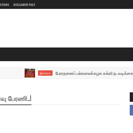
DITIONS
DISCLAIMER PAGE
பேராதனைப் பல்கலைக்கழக கல்வி நடவடிக்கைகள் திங்கள் ம
இலங்கை
வு பேரணி..!