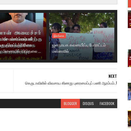
இலங்கை
 அமைச்சர் லக்ஷ்மன்
்கு குற்றப்பத்திரிகை
ஜனநாயக கவனயீர்ப்பு போராட்டம்
ு: பிணையில் விடுதலை ...
மன்னாரில்
NEXT
கெருடாவிலில் விவசாய கிணறு புனரமைப்புப் பணி ஆரம்பம்..!
BLOGGER
DISQUS
FACEBOOK