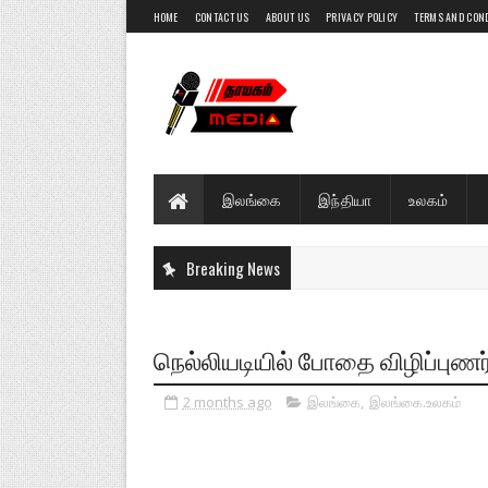
HOME
CONTACT US
ABOUT US
PRIVACY POLICY
TERMS AND CON
இலங்கை
இந்தியா
உலகம்
Breaking News
நெல்லியடியில் போதை விழிப்புணர்
2 months ago
இலங்கை
,
இலங்கை.உலகம்