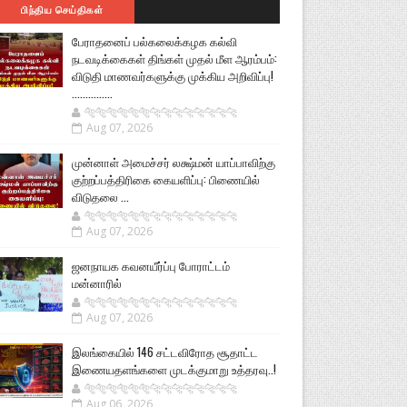
பிந்திய செய்திகள்
பேராதனைப் பல்கலைக்கழக கல்வி
நடவடிக்கைகள் திங்கள் முதல் மீள ஆரம்பம்:
விடுதி மாணவர்களுக்கு முக்கிய அறிவிப்பு!
...............
🐅🐅🐅🐅🐅🐅🐆🐆🐆🐆🐆🐆🐆🐆
Aug 07, 2026
முன்னாள் அமைச்சர் லக்ஷ்மன் யாப்பாவிற்கு
குற்றப்பத்திரிகை கையளிப்பு: பிணையில்
விடுதலை ...
🐅🐅🐅🐅🐅🐅🐆🐆🐆🐆🐆🐆🐆🐆
Aug 07, 2026
ஜனநாயக கவனயீர்ப்பு போராட்டம்
மன்னாரில்
🐅🐅🐅🐅🐅🐅🐆🐆🐆🐆🐆🐆🐆🐆
Aug 07, 2026
இலங்கையில் 146 சட்டவிரோத சூதாட்ட
இணையதளங்களை முடக்குமாறு உத்தரவு..!
🐅🐅🐅🐅🐅🐅🐆🐆🐆🐆🐆🐆🐆🐆
Aug 06, 2026