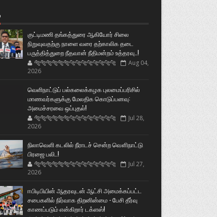
்
குட்டிமணி தங்கத்துரை ஆகியோர் சிலை
நிறுவுவதற்கு நாளை வரை தற்காலிக தடை
பருத்தித்துறை நீதவான் நீதிமன்றம் உத்தரவு..!
🐅🐅🐅🐅🐅🐅🐆🐆🐆🐆🐆🐆🐆🐆
Aug 04,
2026
வெளிநாட்டுப் பல்கலைக்கழக புலமைப்பரிசில்
மாணவர்களுக்கு மேலதிக கொடுப்பனவு:
அமைச்சரவை ஒப்புதல்!
🐅🐅🐅🐅🐅🐅🐆🐆🐆🐆🐆🐆🐆🐆
Jul 28,
2026
நிலாவெளி கடலில் நீராடச் சென்ற வௌிநாட்டு
பிரஜை பலி..!
🐅🐅🐅🐅🐅🐅🐆🐆🐆🐆🐆🐆🐆🐆
Jul 27,
2026
ஈபிடிபியின் ஆதரவுடன் ஆட்சி அமைக்கப்பட்ட
சபைகளில் நிர்வாக திறனின்மை - பேசி தீர்வு
காணப்படும் என்கிறார் டக்ளஸ்!