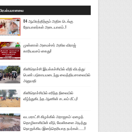
பிரபல்யமானவை
84 ஆயிரத்திற்கும் அதிக டெங்கு
நோயாளர்கள் அடையாளம்..!
முன்னாள் அமைச்சர் அகில விராஜ்
காரியவசம் கைது!
கிளிநொச்சி இயக்கச்சியில் வீதி விபத்து:
பெண் படுகாயமடைந்து வைத்தியசாலையில்
அனுமதி
கிளிநொச்சியில் எரிந்த நிலையில்
வீழ்ந்துகிடந்த ஆணின் சடலம் மீட்பு!
வடமராட்சி கிழக்கில் அராஜகம்: ஏழைத்
தொழிலாளியின் வீடு, வேலிகளை அடித்து
நொறுக்கிய இனந்தெரியாத நபர்கள்.......!