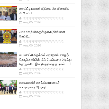
தையிட்டி பவானி வீதியை மிக விரைவில்
மீட்போம்..!
🐅🐅🐅🐅🐅🐅🐆🐆🐆🐆🐆🐆🐆🐆
Aug 06, 2026
அரசு ஊழியர்களுக்கு மகிழ்ச்சியான
செய்தி..!
🐅🐅🐅🐅🐅🐅🐆🐆🐆🐆🐆🐆🐆🐆
Aug 06, 2026
வடமராட்சி கிழக்கில் அராஜகம்: ஏழைத்
தொழிலாளியின் வீடு, வேலிகளை அடித்து
நொறுக்கிய இனந்தெரியாத நபர்கள்.......!
🐅🐅🐅🐅🐅🐅🐆🐆🐆🐆🐆🐆🐆🐆
Aug 06, 2026
கலைமகளில் கலக்கிய மாணவர்
பாராளுமன்ற அமர்வு (
🐅🐅🐅🐅🐅🐅🐆🐆🐆🐆🐆🐆🐆🐆
Aug 06, 2026