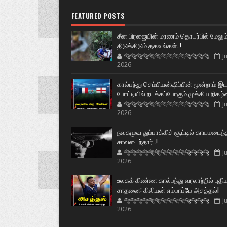
FEATURED POSTS
சீன பிரஜையின் மரணம் தொடர்பில் மேலும
திடுக்கிடும் தகவல்கள்..!
🐅🐅🐅🐅🐅🐅🐆🐆🐆🐆🐆🐆🐆🐆
Ju
2026
கால்பந்து செம்பியன்ஷிப்பின் மூன்றாம் இ
போட்டியில் நடக்கப்போகும் முக்கிய நிகழ்
🐅🐅🐅🐅🐅🐅🐆🐆🐆🐆🐆🐆🐆🐆
Ju
2026
நவகமுவ துப்பாக்கிச் சூட்டில் காயமடைந்
சாவடைந்தார்..!
🐅🐅🐅🐅🐅🐅🐆🐆🐆🐆🐆🐆🐆🐆
Ju
2026
உலகக் கிண்ண கால்பந்து வரலாற்றில் புதி
சாதனை: கிலியன் எம்பாப்பே அசத்தல்!
🐅🐅🐅🐅🐅🐅🐆🐆🐆🐆🐆🐆🐆🐆
Ju
2026