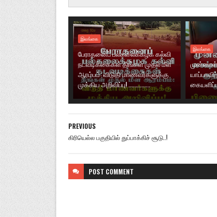
இலங்கை
இலங்கை
பேராதனைப் பல்கலைக்கழக கல்வி
நடவடிக்கைகள் திங்கள் முதல் மீள
முன்னாள்
ஆரம்பம்: விடுதி மாணவர்களுக்கு
யாப்பாவிற
முக்கிய அறிவிப்பு! ...............
கையளிப்ப
PREVIOUS
கிரியெல்ல பகுதியில் துப்பாக்கிச் சூடு..!
POST
COMMENT