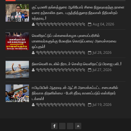
குட்டிமணி தங்கத்துரை ஆகியோர் சிலை நிறுவுவதற்கு நாளை
வரை தற்காலிக தடை பருத்தித்துறை நீதவான் நீதிமன்றம்
உத்தரவு..!
🐅🐅🐅🐅🐅🐅🐆🐆🐆🐆🐆🐆🐆🐆
Aug 04, 2026
வெளிநாட்டுப் பல்கலைக்கழக புலமைப்பரிசில்
மாணவர்களுக்கு மேலதிக கொடுப்பனவு: அமைச்சரவை
ஒப்புதல்!
🐅🐅🐅🐅🐅🐅🐆🐆🐆🐆🐆🐆🐆🐆
Jul 28, 2026
நிலாவெளி கடலில் நீராடச் சென்ற வௌிநாட்டு பிரஜை பலி..!
🐅🐅🐅🐅🐅🐅🐆🐆🐆🐆🐆🐆🐆🐆
Jul 27, 2026
ஈபிடிபியின் ஆதரவுடன் ஆட்சி அமைக்கப்பட்ட சபைகளில்
நிர்வாக திறனின்மை - பேசி தீர்வு காணப்படும் என்கிறார்
டக்ளஸ்!
🐅🐅🐅🐅🐅🐅🐆🐆🐆🐆🐆🐆🐆🐆
Jul 19, 2026