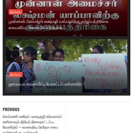
இலங்கை
முன்னாள் அமைச்சர் லக்ஷ்மன் யாப்பாவிற்கு குற்றப்பத்திரிகை
கையளிப்பு: பிணையில் விடுதலை ...
இலங்கை
ஜனநாயக கவனயீர்ப்பு போராட்டம் மன்னாரில்
PREVIOUS
செம்மணி மனிதப் புதைகுழி விவகாரம்:
உண்மையும் நீதியும் நிலைநாட்டப்பட
வேண்டும் – காரைதீவு பிரதேச சபை
தவிசாளர் சு. பாஸ்கரன்