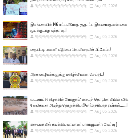
🐅🐅🐅🐅🐅🐅🐆🐆🐆🐆🐆🐆🐆🐆
Aug 07, 2026
இலங்கையில் 146 சட்டவிரோத சூதாட்ட இணையதளங்களை
முடக்குமாறு உத்தரவு..!
🐅🐅🐅🐅🐅🐅🐆🐆🐆🐆🐆🐆🐆🐆
Aug 06, 2026
தையிட்டி பவானி வீதியை மிக விரைவில் மீட்போம்..!
🐅🐅🐅🐅🐅🐅🐆🐆🐆🐆🐆🐆🐆🐆
Aug 06, 2026
அரசு ஊழியர்களுக்கு மகிழ்ச்சியான செய்தி..!
🐅🐅🐅🐅🐅🐅🐆🐆🐆🐆🐆🐆🐆🐆
Aug 06, 2026
வடமராட்சி கிழக்கில் அராஜகம்: ஏழைத் தொழிலாளியின் வீடு,
வேலிகளை அடித்து நொறுக்கிய இனந்தெரியாத நபர்கள்.......!
🐅🐅🐅🐅🐅🐅🐆🐆🐆🐆🐆🐆🐆🐆
Aug 06, 2026
கலைமகளில் கலக்கிய மாணவர் பாராளுமன்ற அமர்வு (
🐅🐅🐅🐅🐅🐅🐆🐆🐆🐆🐆🐆🐆🐆
Aug 06, 2026