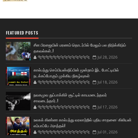
FEATURED POSTS
சீன பிரஜையின் மரணம் தொடர்பில் மேலும் பல திடுக்கிடும்
தகவல்கள்..!
🐅🐅🐅🐅🐅🐅🐆🐆🐆🐆🐆🐆🐆🐆
Jul 28, 2026
கால்பந்து செம்பியன்ஷிப்பின் மூன்றாம் இட போட்டியில்
நடக்கப்போகும் முக்கிய நிகழ்வுகள்
🐅🐅🐅🐅🐅🐅🐆🐆🐆🐆🐆🐆🐆🐆
Jul 18, 2026
நவகமுவ துப்பாக்கிச் சூட்டில் காயமடைந்தவர்
சாவடைந்தார்..!
🐅🐅🐅🐅🐅🐅🐆🐆🐆🐆🐆🐆🐆🐆
Jul 17, 2026
உலகக் கிண்ண கால்பந்து வரலாற்றில் புதிய சாதனை: கிலியன்
எம்பாப்பே அசத்தல்!
🐅🐅🐅🐅🐅🐅🐆🐆🐆🐆🐆🐆🐆🐆
Jul 01, 2026