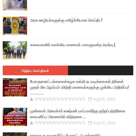
அரசு ஊழியர்களுக்கு மகிழ்ச்சியான செய்தி..!
கலைமகளில் கலக்கிய மாணவர் பாராளுமன்ற அமர்வு (
பிந்திய செய்திகள்
பேராதனைப் பல்கலைக்கழக கல்வி நடவடிக்கைகள் திங்கள்
முதல் மீள ஆரம்பம்: விடுதி மாணவர்களுக்கு முக்கிய அறிவிப்பு!
...............
🐅🐅🐅🐅🐅🐅🐆🐆🐆🐆🐆🐆🐆🐆
Aug 07, 2026
முன்னாள் அமைச்சர் லக்ஷ்மன் யாப்பாவிற்கு குற்றப்பத்திரிகை
கையளிப்பு: பிணையில் விடுதலை ...
🐅🐅🐅🐅🐅🐅🐆🐆🐆🐆🐆🐆🐆🐆
Aug 07, 2026
ஜனநாயக கவனயீர்ப்பு போராட்டம் மன்னாரில்