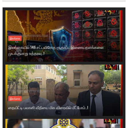
இலங்கை
இலங்கையில் 146 சட்டவிரோத சூதாட்ட இணையதளங்களை
முடக்குமாறு உத்தரவு..!
இலங்கை
தையிட்டி பவானி வீதியை மிக விரைவில் மீட்போம்..!