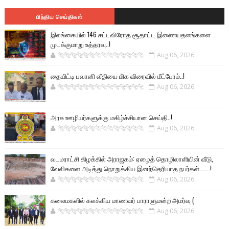
பிந்திய செய்திகள்
இலங்கையில் 146 சட்டவிரோத சூதாட்ட இணையதளங்களை
முடக்குமாறு உத்தரவு..!
🐅🐅🐅🐅🐅🐅🐆🐆🐆🐆🐆🐆🐆🐆
Aug 06, 2026
தையிட்டி பவானி வீதியை மிக விரைவில் மீட்போம்..!
🐅🐅🐅🐅🐅🐅🐆🐆🐆🐆🐆🐆🐆🐆
Aug 06, 2026
அரசு ஊழியர்களுக்கு மகிழ்ச்சியான செய்தி..!
🐅🐅🐅🐅🐅🐅🐆🐆🐆🐆🐆🐆🐆🐆
Aug 06, 2026
வடமராட்சி கிழக்கில் அராஜகம்: ஏழைத் தொழிலாளியின் வீடு,
வேலிகளை அடித்து நொறுக்கிய இனந்தெரியாத நபர்கள்.......!
🐅🐅🐅🐅🐅🐅🐆🐆🐆🐆🐆🐆🐆🐆
Aug 06, 2026
கலைமகளில் கலக்கிய மாணவர் பாராளுமன்ற அமர்வு (
🐅🐅🐅🐅🐅🐅🐆🐆🐆🐆🐆🐆🐆🐆
Aug 06, 2026