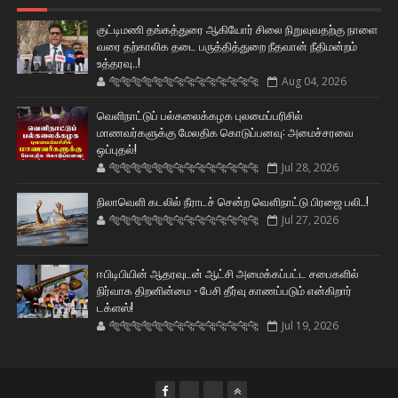
குட்டிமணி தங்கத்துரை ஆகியோர் சிலை நிறுவுவதற்கு நாளை
வரை தற்காலிக தடை பருத்தித்துறை நீதவான் நீதிமன்றம்
உத்தரவு..!
🐅🐅🐅🐅🐅🐅🐆🐆🐆🐆🐆🐆🐆🐆
Aug 04, 2026
வெளிநாட்டுப் பல்கலைக்கழக புலமைப்பரிசில்
மாணவர்களுக்கு மேலதிக கொடுப்பனவு: அமைச்சரவை
ஒப்புதல்!
🐅🐅🐅🐅🐅🐅🐆🐆🐆🐆🐆🐆🐆🐆
Jul 28, 2026
நிலாவெளி கடலில் நீராடச் சென்ற வௌிநாட்டு பிரஜை பலி..!
🐅🐅🐅🐅🐅🐅🐆🐆🐆🐆🐆🐆🐆🐆
Jul 27, 2026
ஈபிடிபியின் ஆதரவுடன் ஆட்சி அமைக்கப்பட்ட சபைகளில்
நிர்வாக திறனின்மை - பேசி தீர்வு காணப்படும் என்கிறார்
டக்ளஸ்!
🐅🐅🐅🐅🐅🐅🐆🐆🐆🐆🐆🐆🐆🐆
Jul 19, 2026