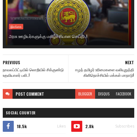
இலங்கை
அரசு ஊழியர்களுக்கு மகிழ்ச்சியான செய்தி..!
PREVIOUS
NEXT
நாவலப்பிட்டியில் லொறியில் சிக்குண்டு
ஈழத் தமிழர் உரிமைகளை வலியுறுத்தி
உதவியாளர் பலி..!
கிளிநொச்சியில் மக்கள் மாநாடு!
POST
COMMENT
BLOGGER
DISQUS
FACEBOOK
SOCIAL COUNTER
18.5k
2.8k
Likes
Subscribes