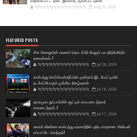
விதிக்கப்பட்ட தடை இல்லாத ஆக்கப்பட்டுள்ள
🐅🐅🐅🐅🐅🐅🐆🐆🐆🐆🐆🐆🐆🐆
Aug 05, 2026
FEATURED POSTS
சீன பிரஜையின் மரணம் தொடர்பில் மேலும் பல திடுக்கிடும்
தகவல்கள்..!
🐅🐅🐅🐅🐅🐅🐆🐆🐆🐆🐆🐆🐆🐆
Jul 28, 2026
கால்பந்து செம்பியன்ஷிப்பின் மூன்றாம் இட போட்டியில்
நடக்கப்போகும் முக்கிய நிகழ்வுகள்
🐅🐅🐅🐅🐅🐅🐆🐆🐆🐆🐆🐆🐆🐆
Jul 18, 2026
நவகமுவ துப்பாக்கிச் சூட்டில் காயமடைந்தவர்
சாவடைந்தார்..!
🐅🐅🐅🐅🐅🐅🐆🐆🐆🐆🐆🐆🐆🐆
Jul 17, 2026
உலகக் கிண்ண கால்பந்து வரலாற்றில் புதிய சாதனை: கிலியன்
எம்பாப்பே அசத்தல்!