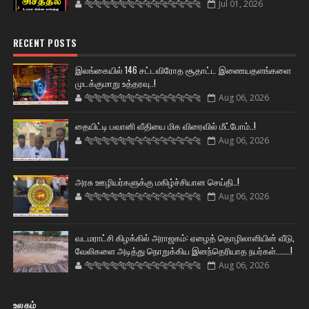
🐅🐅🐅🐅🐅🐅🐆🐆🐆🐆🐆🐆🐆🐆
Jul 01, 2026
RECENT POSTS
இலங்கையில் 146 சட்டவிரோத சூதாட்ட இணையதளங்களை
முடக்குமாறு உத்தரவு..!
🐅🐅🐅🐅🐅🐅🐆🐆🐆🐆🐆🐆🐆🐆
Aug 06, 2026
தையிட்டி பவானி வீதியை மிக விரைவில் மீட்போம்..!
🐅🐅🐅🐅🐅🐅🐆🐆🐆🐆🐆🐆🐆🐆
Aug 06, 2026
அரசு ஊழியர்களுக்கு மகிழ்ச்சியான செய்தி..!
🐅🐅🐅🐅🐅🐅🐆🐆🐆🐆🐆🐆🐆🐆
Aug 06, 2026
வடமராட்சி கிழக்கில் அராஜகம்: ஏழைத் தொழிலாளியின் வீடு,
வேலிகளை அடித்து நொறுக்கிய இனந்தெரியாத நபர்கள்.......!
🐅🐅🐅🐅🐅🐅🐆🐆🐆🐆🐆🐆🐆🐆
Aug 06, 2026
உலகம்