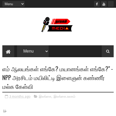
எம் ஆலயங்கள் எங்கே? மயானங்கள் எங்கே?" -
NPP அரசிடம் மயிலிட்டி இளைஞன் கண்ணீர்
மல்க கேள்வி
3 months ago
இலங்கை
,
இலங்கை.உலகம்
பூ.