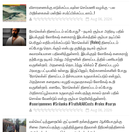
விசாரணைக்கு எடுக்கப்படவுள்ள செம்மணி வழக்கு - பல
அறிக்கைகள் மன்றில் சமர்ப்பிக்கப்படலாம்..!
🐅🐅🐅🐅🐅🐅🐆🐆🐆🐆🐆🐆🐆🐆
Aug 06, 2026
ரோலெக்ஸ் திரைப்படம் எப்போது? - நடிகர் சூர்யா அதிரடி பதில்
இயக்குநர் லோகேஷ் கனகராஜ் இயக்கத்தில் சூர்யா நடிப்பில்
பெரிதும் எதிர்பார்க்கப்படும் 'ரோலெக்ஸ்' (Rolex) திரைப்படம்
எப்போது தொடங்கும் என்பது குறித்து நடிகர் சூர்யா
சுவாரஸ்யமான பதிலளித்துள்ளார். இயக்குநர் லோகேஷ் கனகராஜ்
தற்போது நடிகர் அல்லு அர்ஜுனின் திரைப்படத்தில் பணியாற்றி
வருகின்றார். அதனைத் தொடர்ந்து 'விக்ரம் 2' திரைப்படமும்
அவரது பட்டியலில் உள்ளது. இருப்பினும், நேர்காணல்களின் போது
'ரோலெக்ஸ்' திரைப்படம் நிச்சயமாக உருவாக்கப்படும் என்றும்,
அதற்கான கதையை எழுதி வருவதாகவும் லோகேஷ் கூறி
வருகின்றார். எனவே, 'ரோலெக்ஸ்' திரைப்படம் எப்போது
அதிகாரப்பூர்வமாக உருவாகும் என்பதற்கு காலம் தான் பதில்
சொல்ல வேண்டும் என்று சூர்யா தெரிவித்துள்ளார்.
#sooriyannews #Srilanka #TruthAtAllCosts #rolex #surya
🐅🐅🐅🐅🐅🐅🐆🐆🐆🐆🐆🐆🐆🐆
Aug 06, 2026
வல்வெட்டித்துறையில் குட்டிமணி தங்கத்துரை ஆகியோருக்கு
சிலை அமைப்பதற்கு பருத்தித்துறை நீதவான் நீதிமன்றத்தினால்