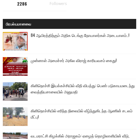
2286
Followers
பிரபல்யமானவை
84 ஆயிரத்திற்கும் அதிக டெங்கு நோயாளர்கள் அடையாளம்..!
முன்னாள் அமைச்சர் அகில விராஜ் காரியவசம் கைது!
கிளிநொச்சி இயக்கச்சியில் வீதி விபத்து: பெண் படுகாயமடைந்து
வைத்தியசாலையில் அனுமதி
கிளிநொச்சியில் எரிந்த நிலையில் வீழ்ந்துகிடந்த ஆணின் சடலம்
மீட்பு!
வடமராட்சி கிழக்கில் அராஜகம்: ஏழைத் தொழிலாளியின் வீடு,