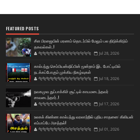
FEATURED POSTS
சீன பிரஜையின் மரணம் தொடர்பில் மேலும் பல திடுக்கிடும்
தகவல்கள்..!
🐅🐅🐅🐅🐅🐅🐆🐆🐆🐆🐆🐆🐆🐆
Jul 28, 2026
கால்பந்து செம்பியன்ஷிப்பின் மூன்றாம் இட போட்டியில்
நடக்கப்போகும் முக்கிய நிகழ்வுகள்
🐅🐅🐅🐅🐅🐅🐆🐆🐆🐆🐆🐆🐆🐆
Jul 18, 2026
நவகமுவ துப்பாக்கிச் சூட்டில் காயமடைந்தவர்
சாவடைந்தார்..!
🐅🐅🐅🐅🐅🐅🐆🐆🐆🐆🐆🐆🐆🐆
Jul 17, 2026
உலகக் கிண்ண கால்பந்து வரலாற்றில் புதிய சாதனை: கிலியன்
எம்பாப்பே அசத்தல்!
🐅🐅🐅🐅🐅🐅🐆🐆🐆🐆🐆🐆🐆🐆
Jul 01, 2026