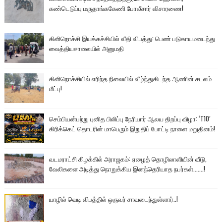
கண்டெடுப்பு மருதாங்ககேணி போலீசார் விசாரணை!
கிளிநொச்சி இயக்கச்சியில் வீதி விபத்து: பெண் படுகாயமடைந்து
வைத்தியசாலையில் அனுமதி
கிளிநொச்சியில் எரிந்த நிலையில் வீழ்ந்துகிடந்த ஆணின் சடலம்
மீட்பு!
செம்பியன்பற்று புனித பிலிப்பு நேரியார் ஆலய திறப்பு விழா: ‘T10’
கிரிக்கெட் தொடரின் மாபெரும் இறுதிப் போட்டி நாளை மறுதினம்!
வடமராட்சி கிழக்கில் அராஜகம்: ஏழைத் தொழிலாளியின் வீடு,
வேலிகளை அடித்து நொறுக்கிய இனந்தெரியாத நபர்கள்.......!
யாழில் வெடி விபத்தில் ஒருவர் சாவடைந்துள்ளார்..!