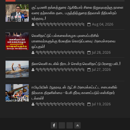
குட்டிமணி தங்கத்துரை ஆகியோர் சிலை நிறுவுவதற்கு நாளை
வரை தற்காலிக தடை பருத்தித்துறை நீதவான் நீதிமன்றம்
உத்தரவு..!
🐅🐅🐅🐅🐅🐅🐆🐆🐆🐆🐆🐆🐆🐆
Aug 04, 2026
வெளிநாட்டுப் பல்கலைக்கழக புலமைப்பரிசில்
மாணவர்களுக்கு மேலதிக கொடுப்பனவு: அமைச்சரவை
ஒப்புதல்!
🐅🐅🐅🐅🐅🐅🐆🐆🐆🐆🐆🐆🐆🐆
Jul 28, 2026
நிலாவெளி கடலில் நீராடச் சென்ற வௌிநாட்டு பிரஜை பலி..!
🐅🐅🐅🐅🐅🐅🐆🐆🐆🐆🐆🐆🐆🐆
Jul 27, 2026
ஈபிடிபியின் ஆதரவுடன் ஆட்சி அமைக்கப்பட்ட சபைகளில்
நிர்வாக திறனின்மை - பேசி தீர்வு காணப்படும் என்கிறார்
டக்ளஸ்!
🐅🐅🐅🐅🐅🐅🐆🐆🐆🐆🐆🐆🐆🐆
Jul 19, 2026