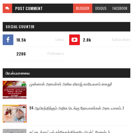
POST
COMMENT
BLOGGER
DISQUS
FACEBOOK
SOCIAL COUNTER
18.5k
2.8k
Likes
Subscribes
2286
Followers
பிரபல்யமானவை
முன்னாள் அமைச்சர் அகில விராஜ் காரியவசம் கைது!
84 ஆயிரத்திற்கும் அதிக டெங்கு நோயாளர்கள் அடையாளம்..!
கட்டைக்காட்டில் சந்தேகத்திற்குரிய பெல்ட் ஹோல்டர்