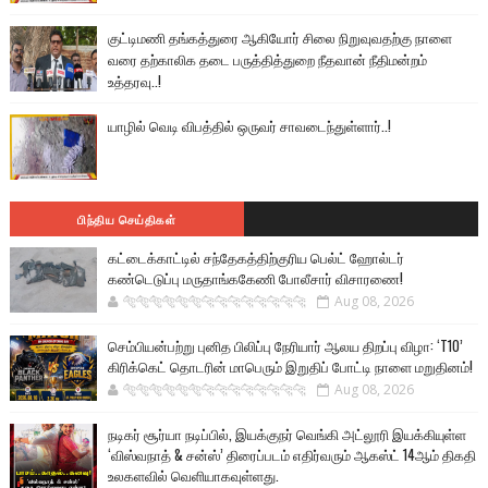
குட்டிமணி தங்கத்துரை ஆகியோர் சிலை நிறுவுவதற்கு நாளை
வரை தற்காலிக தடை பருத்தித்துறை நீதவான் நீதிமன்றம்
உத்தரவு..!
யாழில் வெடி விபத்தில் ஒருவர் சாவடைந்துள்ளார்..!
பிந்திய செய்திகள்
கட்டைக்காட்டில் சந்தேகத்திற்குரிய பெல்ட் ஹோல்டர்
கண்டெடுப்பு மருதாங்ககேணி போலீசார் விசாரணை!
🐅🐅🐅🐅🐅🐅🐆🐆🐆🐆🐆🐆🐆🐆
Aug 08, 2026
செம்பியன்பற்று புனித பிலிப்பு நேரியார் ஆலய திறப்பு விழா: ‘T10’
கிரிக்கெட் தொடரின் மாபெரும் இறுதிப் போட்டி நாளை மறுதினம்!
🐅🐅🐅🐅🐅🐅🐆🐆🐆🐆🐆🐆🐆🐆
Aug 08, 2026
நடிகர் சூர்யா நடிப்பில், இயக்குநர் வெங்கி அட்லூரி இயக்கியுள்ள
‘விஸ்வநாத் & சன்ஸ்’ திரைப்படம் எதிர்வரும் ஆகஸ்ட் 14ஆம் திகதி
உலகளவில் வெளியாகவுள்ளது.