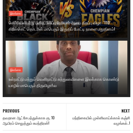
இலங்கை
செம்பியன்பற்று புனித பிலிப்பு நேரியார் ஆலய திறப்பு விழா: ‘T10’
கிரிக்கெட் தொடரின் மாபெரும் இறுதிப் போட்டி நாளை மறுதினம்!
இலங்கை
உள்நாட்டு மற்றும் வெளிநாட்டு சுற்றுலாவிகளை இலக்காக கொண்டு
யாழில் மாபெரும் திருவிழா! வ
PREVIOUS
NEXT
தவறான ஆட்சேபத்துக்காக ரூ. 10
மந்திகையில் முள்ளிவாய்க்கால் கஞ்சி
ஆயிரம் செலுத்தும் சுமந்திரன்!
வழங்கல்..!