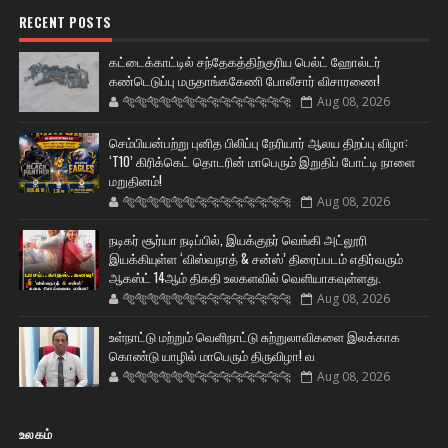
RECENT POSTS
கட்டைக்காட்டில் சந்தேகத்திற்குரிய பெல்ட் ஹோல்டர்
கண்டெடுப்பு மருதாங்ககேணி போலீசார் விசாரணை!
🐅🐅🐅🐅🐅🐅🐆🐆🐆🐆🐆🐆🐆🐆
Aug 08, 2026
செம்பியன்பற்று புனித பிலிப்பு நேரியார் ஆலய திறப்பு விழா:
‘T10’ கிரிக்கெட் தொடரின் மாபெரும் இறுதிப் போட்டி நாளை
மறுதினம்!
🐅🐅🐅🐅🐅🐅🐆🐆🐆🐆🐆🐆🐆🐆
Aug 08, 2026
நடிகர் சூர்யா நடிப்பில், இயக்குநர் வெங்கி அட்லூரி
இயக்கியுள்ள ‘விஸ்வநாத் & சன்ஸ்’ திரைப்படம் எதிர்வரும்
ஆகஸ்ட் 14ஆம் திகதி உலகளவில் வெளியாகவுள்ளது.
🐅🐅🐅🐅🐅🐅🐆🐆🐆🐆🐆🐆🐆🐆
Aug 08, 2026
உள்நாட்டு மற்றும் வெளிநாட்டு சுற்றுலாவிகளை இலக்காக
கொண்டு யாழில் மாபெரும் திருவிழா! வ
🐅🐅🐅🐅🐅🐅🐆🐆🐆🐆🐆🐆🐆🐆
Aug 08, 2026
உலகம்