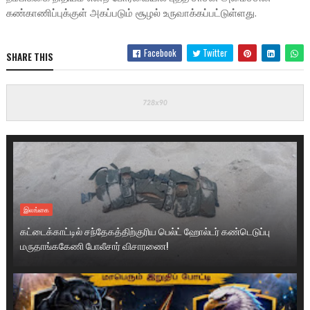
கண்காணிப்புக்குள் அகப்படும் சூழல் உருவாக்கப்பட்டுள்ளது.
Facebook
Twitter
SHARE THIS
இலங்கை
கட்டைக்காட்டில் சந்தேகத்திற்குரிய பெல்ட் ஹோல்டர் கண்டெடுப்பு
மருதாங்ககேணி போலீசார் விசாரணை!