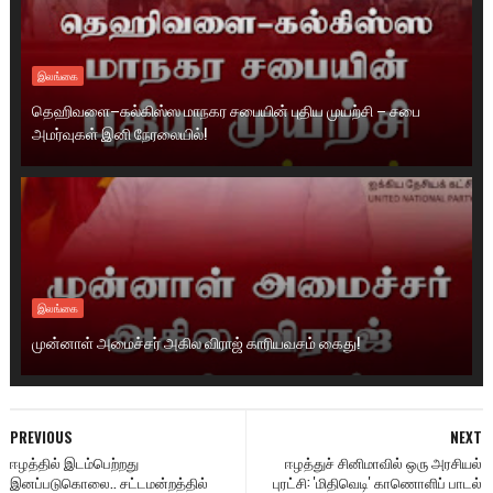
இலங்கை
தெஹிவளை–கல்கிஸ்ஸ மாநகர சபையின் புதிய முயற்சி – சபை
அமர்வுகள் இனி நேரலையில்!
இலங்கை
முன்னாள் அமைச்சர் அகில விராஜ் காரியவசம் கைது!
PREVIOUS
NEXT
ஈழத்தில் இடம்பெற்றது
ஈழத்துச் சினிமாவில் ஒரு அரசியல்
இனப்படுகொலை.. சட்டமன்றத்தில்
புரட்சி: 'மிதிவெடி' காணொளிப் பாடல்