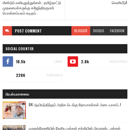
மீண்டும் வலியுறுத்துங்கள்.. தமிழ்நாட்டு
வெளியீடு!
முதலமைச்சருக்கு கஜேந்திரகுமார்
பொன்னம்பலம் கடிதம்.
POST
COMMENT
BLOGGER
DISQUS
FACEBOOK
SOCIAL COUNTER
18.5k
2.8k
Likes
Subscribes
2286
Followers
பிரபல்யமானவை
84 ஆயிரத்திற்கும் அதிக டெங்கு நோயாளர்கள் அடையாளம்..!
மருதங்கேணியில் தேசிய மக்கள் சக்தியின் பிரமாண்ட மக்கள்