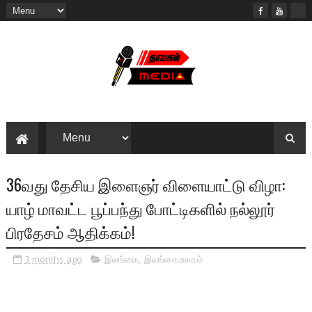
36வது தேசிய இளைஞர் விளையாட்டு விழா:
யாழ் மாவட்ட பூப்பந்து போட்டிகளில் நல்லூர்
பிரதேசம் ஆதிக்கம்!
3 months ago
இலங்கை
,
இலங்கை.உலகம்