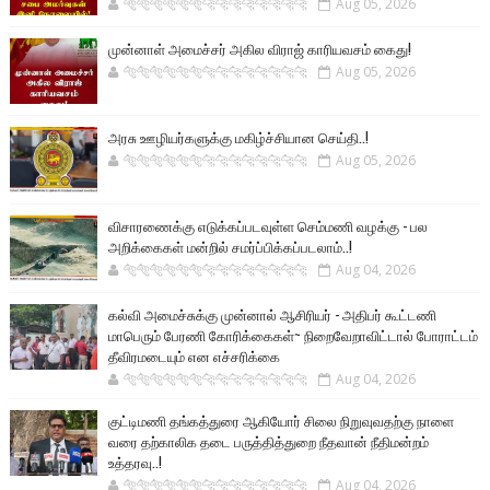
🐅🐅🐅🐅🐅🐅🐆🐆🐆🐆🐆🐆🐆🐆
Aug 05, 2026
முன்னாள் அமைச்சர் அகில விராஜ் காரியவசம் கைது!
🐅🐅🐅🐅🐅🐅🐆🐆🐆🐆🐆🐆🐆🐆
Aug 05, 2026
அரசு ஊழியர்களுக்கு மகிழ்ச்சியான செய்தி..!
🐅🐅🐅🐅🐅🐅🐆🐆🐆🐆🐆🐆🐆🐆
Aug 05, 2026
விசாரணைக்கு எடுக்கப்படவுள்ள செம்மணி வழக்கு - பல
அறிக்கைகள் மன்றில் சமர்ப்பிக்கப்படலாம்..!
🐅🐅🐅🐅🐅🐅🐆🐆🐆🐆🐆🐆🐆🐆
Aug 04, 2026
கல்வி அமைச்சுக்கு முன்னால் ஆசிரியர் - அதிபர் கூட்டணி
மாபெரும் பேரணி கோரிக்கைகள்~ நிறைவேறாவிட்டால் போராட்டம்
தீவிரமடையும் என எச்சரிக்கை
🐅🐅🐅🐅🐅🐅🐆🐆🐆🐆🐆🐆🐆🐆
Aug 04, 2026
குட்டிமணி தங்கத்துரை ஆகியோர் சிலை நிறுவுவதற்கு நாளை
வரை தற்காலிக தடை பருத்தித்துறை நீதவான் நீதிமன்றம்
உத்தரவு..!
🐅🐅🐅🐅🐅🐅🐆🐆🐆🐆🐆🐆🐆🐆
Aug 04, 2026