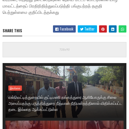
மாவட்டத்தைப் பிரதிநிதித்துவப்படுத்தி பங்குபற்றத் தகுதி
பெற்றுள்ளமை குறிப்பிடத்தக்கது
Facebook
Twitter
SHARE THIS
இலங்கை
வல்வெட்டித்துறையில் குட்டிமணி தங்கத்துரை ஆகியோருக்கு சிலை
அமைப்பதற்கு பருத்தித்துறை நீதவான் நீதிமன்றத்தினால் விதிக்கப்பட்ட
தடை இல்லாத ஆக்கப்பட்டுள்ள