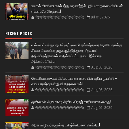
உலகக் கிண்ண கால்பந்து வரலாற்றில் புதிய சாதனை: கிலியன்
எம்பாப்பே அசத்தல்!
🐅🐅🐅🐅🐅🐅🐆🐆🐆🐆🐆🐆🐆🐆
Jul 01, 2026
RECENT POSTS
வல்வெட்டித்துறையில் குட்டிமணி தங்கத்துரை ஆகியோருக்கு
சிலை அமைப்பதற்கு பருத்தித்துறை நீதவான்
நீதிமன்றத்தினால் விதிக்கப்பட்ட தடை இல்லாத
ஆக்கப்பட்டுள்ள
🐅🐅🐅🐅🐅🐅🐆🐆🐆🐆🐆🐆🐆🐆
Aug 05, 2026
தெஹிவளை–கல்கிஸ்ஸ மாநகர சபையின் புதிய முயற்சி –
சபை அமர்வுகள் இனி நேரலையில்!
🐅🐅🐅🐅🐅🐅🐆🐆🐆🐆🐆🐆🐆🐆
Aug 05, 2026
முன்னாள் அமைச்சர் அகில விராஜ் காரியவசம் கைது!
🐅🐅🐅🐅🐅🐅🐆🐆🐆🐆🐆🐆🐆🐆
Aug 05, 2026
அரசு ஊழியர்களுக்கு மகிழ்ச்சியான செய்தி..!