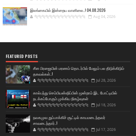
இலங்கையில் இன்றைய வானிலை..! 04.08.2026
🐅🐅🐅🐅🐅🐅🐆🐆🐆🐆🐆🐆🐆🐆
Aug 04, 2026
FEATURED POSTS
சீன பிரஜையின் மரணம் தொடர்பில் மேலும் பல திடுக்கிடும்
தகவல்கள்..!
🐅🐅🐅🐅🐅🐅🐆🐆🐆🐆🐆🐆🐆🐆
Jul 28, 2026
கால்பந்து செம்பியன்ஷிப்பின் மூன்றாம் இட போட்டியில்
நடக்கப்போகும் முக்கிய நிகழ்வுகள்
🐅🐅🐅🐅🐅🐅🐆🐆🐆🐆🐆🐆🐆🐆
Jul 18, 2026
நவகமுவ துப்பாக்கிச் சூட்டில் காயமடைந்தவர்
சாவடைந்தார்..!
🐅🐅🐅🐅🐅🐅🐆🐆🐆🐆🐆🐆🐆🐆
Jul 17, 2026