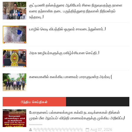
குட்டிமணி தங்கத்துரை ஆகியோர் சிலை நிறுவுவதற்கு நாளை
வரை தற்காலிக தடை பருத்தித்துறை நீதவான் நீதிமன்றம்
உத்தரவு..!
யாழில் வெடி விபத்தில் ஒருவர் சாவடைந்துள்ளார்..!
அரசு ஊழியர்களுக்கு மகிழ்ச்சியான செய்தி..!
கலைமகளில் கலக்கிய மாணவர் பாராளுமன்ற அமர்வு (
பிந்திய செய்திகள்
பேராதனைப் பல்கலைக்கழக கல்வி நடவடிக்கைகள் திங்கள்
முதல் மீள ஆரம்பம்: விடுதி மாணவர்களுக்கு முக்கிய அறிவிப்பு!
...............
🐅🐅🐅🐅🐅🐅🐆🐆🐆🐆🐆🐆🐆🐆
Aug 07, 2026