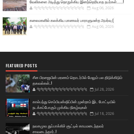
வேலிகளை அடித்து நொறுக்கிய இனந்தெரியாத நபர்கள்.......!
🐅🐅🐅🐅🐅🐅🐆🐆🐆🐆🐆🐆🐆🐆
Aug 06, 2026
கலைமகளில் கலக்கிய மாணவர் பாராளுமன்ற அமர்வு (
🐅🐅🐅🐅🐅🐅🐆🐆🐆🐆🐆🐆🐆🐆
Aug 06, 2026
FEATURED POSTS
சீன பிரஜையின் மரணம் தொடர்பில் மேலும் பல திடுக்கிடும்
தகவல்கள்..!
🐅🐅🐅🐅🐅🐅🐆🐆🐆🐆🐆🐆🐆🐆
Jul 28, 2026
கால்பந்து செம்பியன்ஷிப்பின் மூன்றாம் இட போட்டியில்
நடக்கப்போகும் முக்கிய நிகழ்வுகள்
🐅🐅🐅🐅🐅🐅🐆🐆🐆🐆🐆🐆🐆🐆
Jul 18, 2026
நவகமுவ துப்பாக்கிச் சூட்டில் காயமடைந்தவர்
சாவடைந்தார்..!