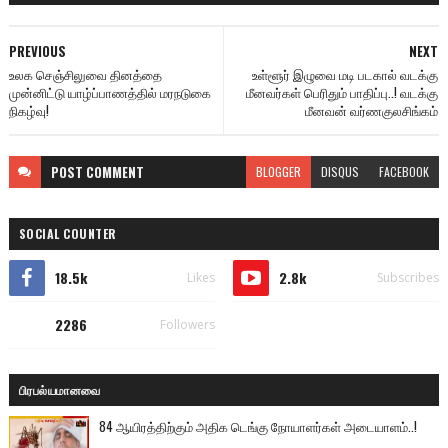
PREVIOUS
NEXT
உலக செஞ்சிலுவை தினத்தை
உள்ளூர் இழுவை மடி படகால் வடக்கு
முன்னிட்டு யாழ்ப்பாணத்தில் மரநடுகை
மீனவர்கள் பெரிதும் பாதிப்பு..! வடக்கு
நிகழ்வு!
மீனவன் வர்ணகுலசிங்கம்
POST
COMMENT
BLOGGER
DISQUS
FACEBOOK
SOCIAL COUNTER
18.5k
2.8k
Likes
Subscribes
2286
Followers
பிரபல்யமானவை
84 ஆயிரத்திற்கும் அதிக டெங்கு நோயாளர்கள் அடையாளம்..!