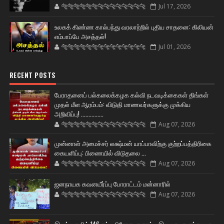
🐅🐅🐅🐅🐅🐅🐆🐆🐆🐆🐆🐆🐆🐆
Jul 17, 2026
உலகக் கிண்ண கால்பந்து வரலாற்றில் புதிய சாதனை: கிலியன்
எம்பாப்பே அசத்தல்!
🐅🐅🐅🐅🐅🐅🐆🐆🐆🐆🐆🐆🐆🐆
Jul 01, 2026
RECENT POSTS
பேராதனைப் பல்கலைக்கழக கல்வி நடவடிக்கைகள் திங்கள்
முதல் மீள ஆரம்பம்: விடுதி மாணவர்களுக்கு முக்கிய
அறிவிப்பு! ...............
🐅🐅🐅🐅🐅🐅🐆🐆🐆🐆🐆🐆🐆🐆
Aug 07, 2026
முன்னாள் அமைச்சர் லக்ஷ்மன் யாப்பாவிற்கு குற்றப்பத்திரிகை
கையளிப்பு: பிணையில் விடுதலை ...
🐅🐅🐅🐅🐅🐅🐆🐆🐆🐆🐆🐆🐆🐆
Aug 07, 2026
ஜனநாயக கவனயீர்ப்பு போராட்டம் மன்னாரில்
🐅🐅🐅🐅🐅🐅🐆🐆🐆🐆🐆🐆🐆🐆
Aug 07, 2026