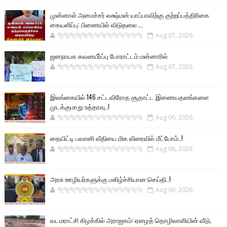
முன்னாள் அமைச்சர் லக்ஷ்மன் யாப்பாவிற்கு குற்றப்பத்திரிகை
கையளிப்பு: பிணையில் விடுதலை ...
🐅🐅🐅🐅🐅🐅🐆🐆🐆🐆🐆🐆🐆🐆
Aug 07, 2026
ஜனநாயக கவனயீர்ப்பு போராட்டம் மன்னாரில்
🐅🐅🐅🐅🐅🐅🐆🐆🐆🐆🐆🐆🐆🐆
Aug 07, 2026
இலங்கையில் 146 சட்டவிரோத சூதாட்ட இணையதளங்களை
முடக்குமாறு உத்தரவு..!
🐅🐅🐅🐅🐅🐅🐆🐆🐆🐆🐆🐆🐆🐆
Aug 06, 2026
தையிட்டி பவானி வீதியை மிக விரைவில் மீட்போம்..!
🐅🐅🐅🐅🐅🐅🐆🐆🐆🐆🐆🐆🐆🐆
Aug 06, 2026
அரசு ஊழியர்களுக்கு மகிழ்ச்சியான செய்தி..!
🐅🐅🐅🐅🐅🐅🐆🐆🐆🐆🐆🐆🐆🐆
Aug 06, 2026
வடமராட்சி கிழக்கில் அராஜகம்: ஏழைத் தொழிலாளியின் வீடு,