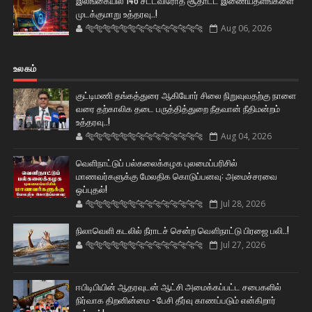
இலங்கையில் 146 சட்டவிரோத சூதாட்ட இணையதளங்களை
முடக்குமாறு உத்தரவு..!
🐅🐅🐅🐅🐅🐅🐆🐆🐆🐆🐆🐆🐆🐆
Aug 06, 2026
உலகம்
குட்டிமணி தங்கத்துரை ஆகியோர் சிலை நிறுவுவதற்கு நாளை
வரை தற்காலிக தடை பருத்தித்துறை நீதவான் நீதிமன்றம்
உத்தரவு..!
🐅🐅🐅🐅🐅🐅🐆🐆🐆🐆🐆🐆🐆🐆
Aug 04, 2026
வெளிநாட்டுப் பல்கலைக்கழக புலமைப்பரிசில்
மாணவர்களுக்கு மேலதிக கொடுப்பனவு: அமைச்சரவை
ஒப்புதல்!
🐅🐅🐅🐅🐅🐅🐆🐆🐆🐆🐆🐆🐆🐆
Jul 28, 2026
நிலாவெளி கடலில் நீராடச் சென்ற வௌிநாட்டு பிரஜை பலி..!
🐅🐅🐅🐅🐅🐅🐆🐆🐆🐆🐆🐆🐆🐆
Jul 27, 2026
ஈபிடிபியின் ஆதரவுடன் ஆட்சி அமைக்கப்பட்ட சபைகளில்
நிர்வாக திறனின்மை - பேசி தீர்வு காணப்படும் என்கிறார்