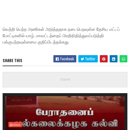
வெற்றி பெற்ற அணிகள் அடுத்ததாக நடைபெறவுள்ள தேசிய மட்டப்
போட்டிகளில் யாழ். மாவட்டத்தைப் பிரதிநிதித்துவப்படுத்தி
பங்குபற்றவுள்ளமை குறிப்பிடத்தக்கது.
Facebook
Twitter
SHARE THIS
இலங்கை