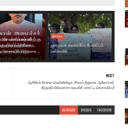
இலங்கை
 அமைச்சர் லக்ஷ்மன்
்கு குற்றப்பத்திரிகை
ஜனநாயக கவனயீர்ப்பு போராட்டம்
ு: பிணையில் விடுதலை ...
மன்னாரில்
NEXT
ஆசிரியர் சேவை வெள்ளிவிழா: சிகரம் நிறுவன ஆலோசகர்
திருமதி வில்வராசா உதயஸ்ரீ பாராட்டி கௌரவிப்பு!
BLOGGER
DISQUS
FACEBOOK