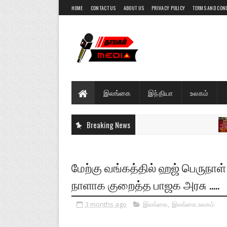
HOME
CONTACT US
ABOUT US
PRIVACY POLICY
TERMS AND CON
இலங்கை
இந்தியா
உலகம்
Breaking News
இ
மேற்கு வங்கத்தில் ஹஜ் பெருநாள
நாளாக குறைத்த பாஜக அரசு .....
3 months ago
இலங்கை
,
இலங்கை.உலகம்