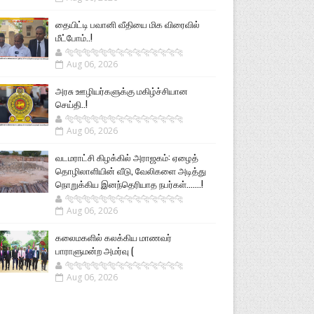
தையிட்டி பவானி வீதியை மிக விரைவில்
மீட்போம்..!
🐅🐅🐅🐅🐅🐅🐆🐆🐆🐆🐆🐆🐆🐆
Aug 06, 2026
அரசு ஊழியர்களுக்கு மகிழ்ச்சியான
செய்தி..!
🐅🐅🐅🐅🐅🐅🐆🐆🐆🐆🐆🐆🐆🐆
Aug 06, 2026
வடமராட்சி கிழக்கில் அராஜகம்: ஏழைத்
தொழிலாளியின் வீடு, வேலிகளை அடித்து
நொறுக்கிய இனந்தெரியாத நபர்கள்.......!
🐅🐅🐅🐅🐅🐅🐆🐆🐆🐆🐆🐆🐆🐆
Aug 06, 2026
கலைமகளில் கலக்கிய மாணவர்
பாராளுமன்ற அமர்வு (
🐅🐅🐅🐅🐅🐅🐆🐆🐆🐆🐆🐆🐆🐆
Aug 06, 2026