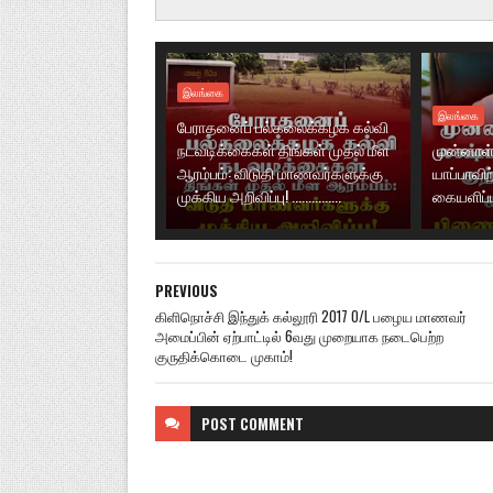
இலங்கை
இலங்கை
பேராதனைப் பல்கலைக்கழக கல்வி
நடவடிக்கைகள் திங்கள் முதல் மீள
முன்னாள்
ஆரம்பம்: விடுதி மாணவர்களுக்கு
யாப்பாவிற
முக்கிய அறிவிப்பு! ...............
கையளிப்ப
PREVIOUS
கிளிநொச்சி இந்துக் கல்லூரி 2017 O/L பழைய மாணவர்
அமைப்பின் ஏற்பாட்டில் 6வது முறையாக நடைபெற்ற
குருதிக்கொடை முகாம்!
POST
COMMENT