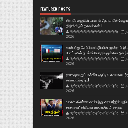
FEATURED POSTS
சீன பிரஜையின் மரணம் தொடர்பில் மேலும
திடுக்கிடும் தகவல்கள்..!
🐅🐅🐅🐅🐅🐅🐆🐆🐆🐆🐆🐆🐆🐆
Ju
2026
கால்பந்து செம்பியன்ஷிப்பின் மூன்றாம் இ
போட்டியில் நடக்கப்போகும் முக்கிய நிகழ்
🐅🐅🐅🐅🐅🐅🐆🐆🐆🐆🐆🐆🐆🐆
Ju
2026
நவகமுவ துப்பாக்கிச் சூட்டில் காயமடைந்
சாவடைந்தார்..!
🐅🐅🐅🐅🐅🐅🐆🐆🐆🐆🐆🐆🐆🐆
Ju
2026
உலகக் கிண்ண கால்பந்து வரலாற்றில் புதி
சாதனை: கிலியன் எம்பாப்பே அசத்தல்!
🐅🐅🐅🐅🐅🐅🐆🐆🐆🐆🐆🐆🐆🐆
Ju
2026