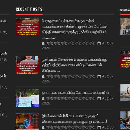
RECENT POSTS
உலகம
் பல
பேராதனைப் பல்கலைக்கழக கல்வி
நடவடிக்கைகள் திங்கள் முதல் மீள ஆரம்பம்:
விடுதி மாணவர்களுக்கு முக்கிய அறிவிப்பு!
l 28,
...............
🐅🐅🐅🐅🐅🐅🐆🐆🐆🐆🐆🐆🐆🐆
Aug 07,
ட
2026
வுகள்
முன்னாள் அமைச்சர் லக்ஷ்மன் யாப்பாவிற்கு
l 18,
குற்றப்பத்திரிகை கையளிப்பு: பிணையில்
விடுதலை ...
தவர்
🐅🐅🐅🐅🐅🐅🐆🐆🐆🐆🐆🐆🐆🐆
Aug 07,
2026
l 17,
ஜனநாயக கவனயீர்ப்பு போராட்டம் மன்னாரில்
🐅🐅🐅🐅🐅🐅🐆🐆🐆🐆🐆🐆🐆🐆
Aug 07,
ய
2026
l 01,
இலங்கையில் 146 சட்டவிரோத சூதாட்ட
இணையதளங்களை முடக்குமாறு உத்தரவு..!
🐅🐅🐅🐅🐅🐅🐆🐆🐆🐆🐆🐆🐆🐆
Aug 06,