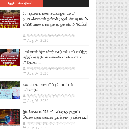
பிந்திய செய்திகள்
பேராதனைப் பல்கலைக்கழக கல்வி
நடவடிக்கைகள் திங்கள் முதல் மீள ஆரம்பம்:
விடுதி மாணவர்களுக்கு முக்கிய அறிவிப்பு!
...............
🐅🐅🐅🐅🐅🐅🐆🐆🐆🐆🐆🐆🐆🐆
Aug 07, 2026
முன்னாள் அமைச்சர் லக்ஷ்மன் யாப்பாவிற்கு
குற்றப்பத்திரிகை கையளிப்பு: பிணையில்
விடுதலை ...
🐅🐅🐅🐅🐅🐅🐆🐆🐆🐆🐆🐆🐆🐆
Aug 07, 2026
ஜனநாயக கவனயீர்ப்பு போராட்டம்
மன்னாரில்
🐅🐅🐅🐅🐅🐅🐆🐆🐆🐆🐆🐆🐆🐆
Aug 07, 2026
இலங்கையில் 146 சட்டவிரோத சூதாட்ட
இணையதளங்களை முடக்குமாறு உத்தரவு..!
🐅🐅🐅🐅🐅🐅🐆🐆🐆🐆🐆🐆🐆🐆
Aug 06, 2026