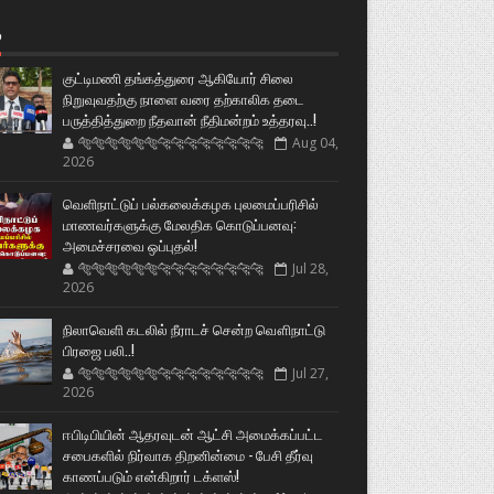
்
குட்டிமணி தங்கத்துரை ஆகியோர் சிலை
நிறுவுவதற்கு நாளை வரை தற்காலிக தடை
பருத்தித்துறை நீதவான் நீதிமன்றம் உத்தரவு..!
🐅🐅🐅🐅🐅🐅🐆🐆🐆🐆🐆🐆🐆🐆
Aug 04,
2026
வெளிநாட்டுப் பல்கலைக்கழக புலமைப்பரிசில்
மாணவர்களுக்கு மேலதிக கொடுப்பனவு:
அமைச்சரவை ஒப்புதல்!
🐅🐅🐅🐅🐅🐅🐆🐆🐆🐆🐆🐆🐆🐆
Jul 28,
2026
நிலாவெளி கடலில் நீராடச் சென்ற வௌிநாட்டு
பிரஜை பலி..!
🐅🐅🐅🐅🐅🐅🐆🐆🐆🐆🐆🐆🐆🐆
Jul 27,
2026
ஈபிடிபியின் ஆதரவுடன் ஆட்சி அமைக்கப்பட்ட
சபைகளில் நிர்வாக திறனின்மை - பேசி தீர்வு
காணப்படும் என்கிறார் டக்ளஸ்!