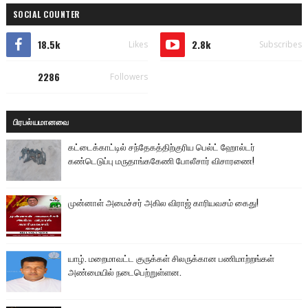
SOCIAL COUNTER
18.5k
2.8k
Likes
Subscribes
2286
Followers
பிரபல்யமானவை
கட்டைக்காட்டில் சந்தேகத்திற்குரிய பெல்ட் ஹோல்டர்
கண்டெடுப்பு மருதாங்ககேணி போலீசார் விசாரணை!
முன்னாள் அமைச்சர் அகில விராஜ் காரியவசம் கைது!
யாழ். மறைமாவட்ட குருக்கள் சிலருக்கான பணிமாற்றங்கள்
அண்மையில் நடைபெற்றுள்ளன.