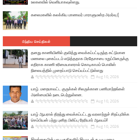
உலகளவில் வெளியாகவுள்ளது.
கலைமகளில் கலக்கிய மாணவர் பாராளுமன்ற அமர்வு (
பிந்திய செய்திகள்
தனது காணியினில் குவித்து வைக்கப்பட்டிருந்த கட்டுமான
மணலை புகைப்படம் எடுத்ததாக பிரதேசசபை உறுப்பினருக்கு
எதிராக காணி உரிமையாளரால் கொடிகாமம் பொலிஸ்
நிலையத்தில் முறைப்பாடு செய்யப்பட்டுள்ளது
🐅🐅🐅🐅🐅🐅🐆🐆🐆🐆🐆🐆🐆🐆
Aug 10, 2026
யாழ். மறைமாவட்ட குருக்கள் சிலருக்கான பணிமாற்றங்கள்
அண்மையில் நடைபெற்றுள்ளன.
🐅🐅🐅🐅🐅🐅🐆🐆🐆🐆🐆🐆🐆🐆
Aug 10, 2026
யாழ் ஆயரால் திறந்து வைக்கப்பட்டது வரலாற்றுச் சிறப்புமிக்க
செம்பியன் பற்று புனித பிலிப்பு நேரியார் ஆலயம்!
🐅🐅🐅🐅🐅🐅🐆🐆🐆🐆🐆🐆🐆🐆
Aug 10, 2026
இலங்கையின் பல பகுதிகளில் இடியுடன் கூடிய மழை