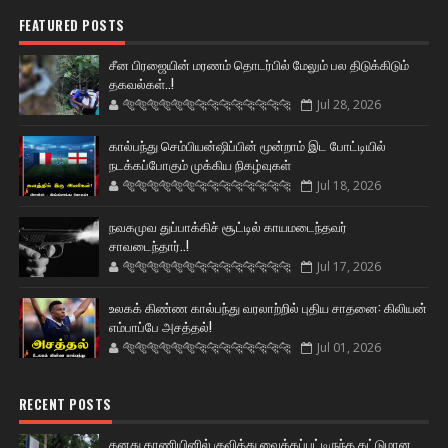
FEATURED POSTS
சீன பிரஜையின் மரணம் தொடர்பில் மேலும் பல திடுக்கிடும்
தகவல்கள்..!
🐅🐅🐅🐅🐅🐅🐆🐆🐆🐆🐆🐆🐆🐆
Jul 28, 2026
கால்பந்து செம்பியன்ஷிப்பின் மூன்றாம் இட போட்டியில்
நடக்கப்போகும் முக்கிய நிகழ்வுகள்
🐅🐅🐅🐅🐅🐅🐆🐆🐆🐆🐆🐆🐆🐆
Jul 18, 2026
நவகமுவ துப்பாக்கிச் சூட்டில் காயமடைந்தவர்
சாவடைந்தார்..!
🐅🐅🐅🐅🐅🐅🐆🐆🐆🐆🐆🐆🐆🐆
Jul 17, 2026
உலகக் கிண்ண கால்பந்து வரலாற்றில் புதிய சாதனை: கிலியன்
எம்பாப்பே அசத்தல்!
🐅🐅🐅🐅🐅🐅🐆🐆🐆🐆🐆🐆🐆🐆
Jul 01, 2026
RECENT POSTS
தனது காணியினில் குவித்து வைக்கப்பட்டிருந்த கட்டுமான