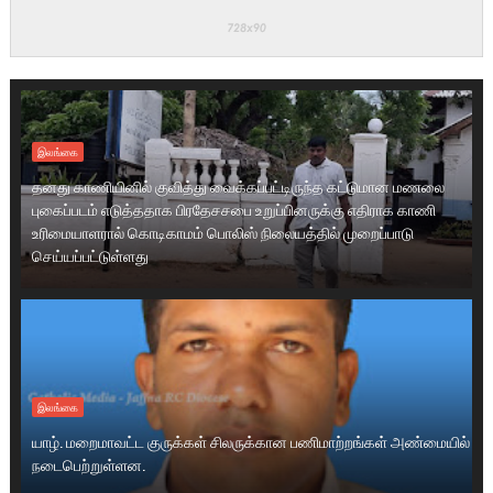
இலங்கை
தனது காணியினில் குவித்து வைக்கப்பட்டிருந்த கட்டுமான மணலை
புகைப்படம் எடுத்ததாக பிரதேசசபை உறுப்பினருக்கு எதிராக காணி
உரிமையாளரால் கொடிகாமம் பொலிஸ் நிலையத்தில் முறைப்பாடு
செய்யப்பட்டுள்ளது
இலங்கை
யாழ். மறைமாவட்ட குருக்கள் சிலருக்கான பணிமாற்றங்கள் அண்மையில்
நடைபெற்றுள்ளன.