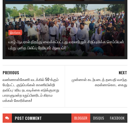
இலங்கை
யாழ் ஆயரால் திறந்து வைக்கப்பட்டது வரலாற்றுச் சிறப்புமிக்க செம்பியன்
பற்று புனித பிலிப்பு நேரியார் ஆலயம்!
PREVIOUS
NEXT
வண்ணான்கேணி வடக்கில் 50-க்கும்
முன்னாள் கடற்படைத் தளபதி வசந்த
மேற்பட்ட குடும்பங்கள் காணியின்றி
கரன்னாகொட கைது
தவிப்பு: உரிய நடவடிக்கை எடுக்குமாறு
பாராளுமன்ற உறுப்பினரிடம் கிராம
மக்கள் கோரிக்கை!
POST
COMMENT
BLOGGER
DISQUS
FACEBOOK