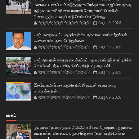
மணலை புகைப்படம் எடுத்ததாக பிரதேசசபை உறுப்பினருக்கு
எதிராக காணி உரிமையாளரால் கொடிகாமம் பொலிஸ்
நிலையத்தில் முறைப்பாடு செய்யப்பட்டுள்ளது
🐅🐅🐅🐅🐅🐅🐆🐆🐆🐆🐆🐆🐆🐆
Aug 10, 2026
யாழ். மறைமாவட்ட குருக்கள் சிலருக்கான பணிமாற்றங்கள்
அண்மையில் நடைபெற்றுள்ளன.
🐅🐅🐅🐅🐅🐅🐆🐆🐆🐆🐆🐆🐆🐆
Aug 10, 2026
யாழ் ஆயரால் திறந்து வைக்கப்பட்டது வரலாற்றுச் சிறப்புமிக்க
செம்பியன் பற்று புனித பிலிப்பு நேரியார் ஆலயம்!
🐅🐅🐅🐅🐅🐅🐆🐆🐆🐆🐆🐆🐆🐆
Aug 10, 2026
இலங்கையின் பல பகுதிகளில் இடியுடன் கூடிய மழை
பெய்யக்கூடும்..!
🐅🐅🐅🐅🐅🐅🐆🐆🐆🐆🐆🐆🐆🐆
Aug 09, 2026
உலகம்
குட்டிமணி தங்கத்துரை ஆகியோர் சிலை நிறுவுவதற்கு நாளை
வரை தற்காலிக தடை பருத்தித்துறை நீதவான் நீதிமன்றம்
உத்தரவு..!