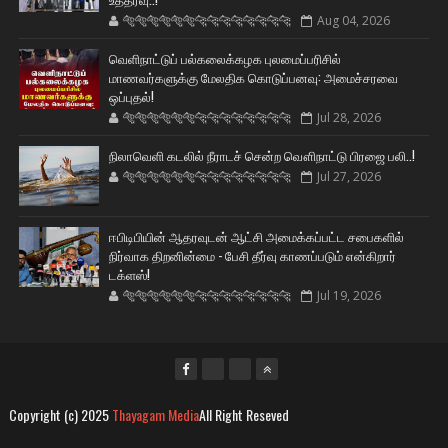
🐅🐅🐅🐅🐅🐅🐆🐆🐆🐆🐆🐆🐆🐆
Aug 04, 2026
வெளிநாட்டுப் பல்கலைக்கழக புலமைப்பரிசில்
மாணவர்களுக்கு மேலதிக கொடுப்பனவு: அமைச்சரவை
ஒப்புதல்!
🐅🐅🐅🐅🐅🐅🐆🐆🐆🐆🐆🐆🐆🐆
Jul 28, 2026
நிலாவெளி கடலில் நீராடச் சென்ற வௌிநாட்டு பிரஜை பலி..!
🐅🐅🐅🐅🐅🐅🐆🐆🐆🐆🐆🐆🐆🐆
Jul 27, 2026
ஈபிடிபியின் ஆதரவுடன் ஆட்சி அமைக்கப்பட்ட சபைகளில்
நிர்வாக திறனின்மை - பேசி தீர்வு காணப்படும் என்கிறார்
டக்ளஸ்!
🐅🐅🐅🐅🐅🐅🐆🐆🐆🐆🐆🐆🐆🐆
Jul 19, 2026
Copyright (c) 2025
Thayagam Media
All Right Reseved