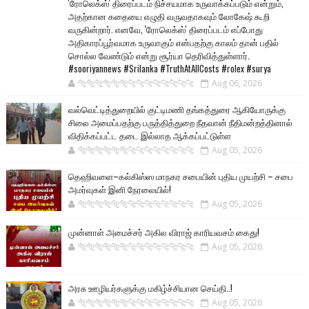
'ரோலெக்ஸ்' திரைப்படம் நிச்சயமாக உருவாக்கப்படும் என்றும்,
அதற்கான கதையை எழுதி வருவதாகவும் லோகேஷ் கூறி
வருகின்றார். எனவே, 'ரோலெக்ஸ்' திரைப்படம் எப்போது
அதிகாரப்பூர்வமாக உருவாகும் என்பதற்கு காலம் தான் பதில்
சொல்ல வேண்டும் என்று சூர்யா தெரிவித்துள்ளார்.
#sooriyannews #Srilanka #TruthAtAllCosts #rolex #surya
🐅🐅🐅🐅🐅🐅🐆🐆🐆🐆🐆🐆🐆🐆
Aug 06, 2026
வல்வெட்டித்துறையில் குட்டிமணி தங்கத்துரை ஆகியோருக்கு
சிலை அமைப்பதற்கு பருத்தித்துறை நீதவான் நீதிமன்றத்தினால்
விதிக்கப்பட்ட தடை இல்லாத ஆக்கப்பட்டுள்ள
🐅🐅🐅🐅🐅🐅🐆🐆🐆🐆🐆🐆🐆🐆
Aug 05, 2026
தெஹிவளை–கல்கிஸ்ஸ மாநகர சபையின் புதிய முயற்சி – சபை
அமர்வுகள் இனி நேரலையில்!
🐅🐅🐅🐅🐅🐅🐆🐆🐆🐆🐆🐆🐆🐆
Aug 05, 2026
முன்னாள் அமைச்சர் அகில விராஜ் காரியவசம் கைது!
🐅🐅🐅🐅🐅🐅🐆🐆🐆🐆🐆🐆🐆🐆
Aug 05, 2026
அரசு ஊழியர்களுக்கு மகிழ்ச்சியான செய்தி..!
🐅🐅🐅🐅🐅🐅🐆🐆🐆🐆🐆🐆🐆🐆
Aug 05, 2026