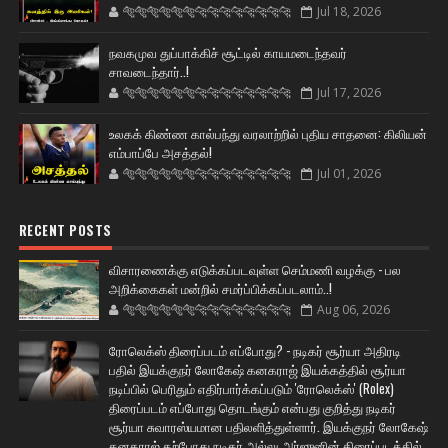
🐅🐅🐅🐅🐅🐅🐆🐆🐆🐆🐆🐆🐆🐆
Jul 18, 2026
நவகமுவ துப்பாக்கிச் சூட்டில் காயமடைந்தவர்
சாவடைந்தார்..!
🐅🐅🐅🐅🐅🐅🐆🐆🐆🐆🐆🐆🐆🐆
Jul 17, 2026
உலகக் கிண்ண கால்பந்து வரலாற்றில் புதிய சாதனை: கிலியன்
எம்பாப்பே அசத்தல்!
🐅🐅🐅🐅🐅🐅🐆🐆🐆🐆🐆🐆🐆🐆
Jul 01, 2026
RECENT POSTS
விசாரணைக்கு எடுக்கப்படவுள்ள செம்மணி வழக்கு - பல
அறிக்கைகள் மன்றில் சமர்ப்பிக்கப்படலாம்..!
🐅🐅🐅🐅🐅🐅🐆🐆🐆🐆🐆🐆🐆🐆
Aug 06, 2026
ரோலெக்ஸ் திரைப்படம் எப்போது? - நடிகர் சூர்யா அதிரடி
பதில் இயக்குநர் லோகேஷ் கனகராஜ் இயக்கத்தில் சூர்யா
நடிப்பில் பெரிதும் எதிர்பார்க்கப்படும் 'ரோலெக்ஸ்' (Rolex)
திரைப்படம் எப்போது தொடங்கும் என்பது குறித்து நடிகர்
சூர்யா சுவாரஸ்யமான பதிலளித்துள்ளார். இயக்குநர் லோகேஷ்
கனகராஜ் தற்போது நடிகர் அல்லு அர்ஜுனின் திரைப்படத்தில்