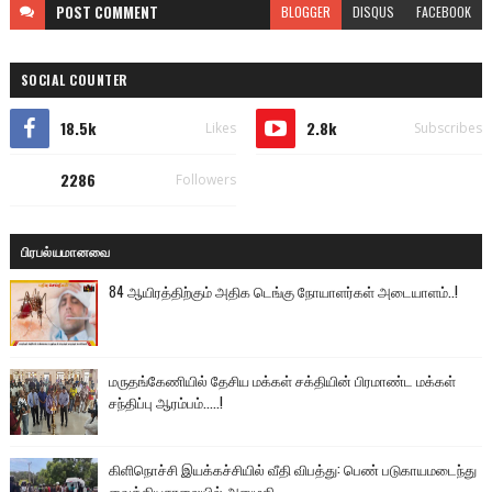
POST
COMMENT
BLOGGER
DISQUS
FACEBOOK
SOCIAL COUNTER
18.5k
2.8k
Likes
Subscribes
2286
Followers
பிரபல்யமானவை
84 ஆயிரத்திற்கும் அதிக டெங்கு நோயாளர்கள் அடையாளம்..!
மருதங்கேணியில் தேசிய மக்கள் சக்தியின் பிரமாண்ட மக்கள்
சந்திப்பு ஆரம்பம்.....!
கிளிநொச்சி இயக்கச்சியில் வீதி விபத்து: பெண் படுகாயமடைந்து
வைத்தியசாலையில் அனுமதி