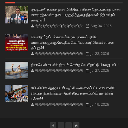
குட்டிமணி தங்கத்துரை ஆகியோர் சிலை நிறுவுவதற்கு நாளை
வரை தற்காலிக தடை பருத்தித்துறை நீதவான் நீதிமன்றம்
உத்தரவு..!
🐅🐅🐅🐅🐅🐅🐆🐆🐆🐆🐆🐆🐆🐆
Aug 04, 2026
வெளிநாட்டுப் பல்கலைக்கழக புலமைப்பரிசில்
மாணவர்களுக்கு மேலதிக கொடுப்பனவு: அமைச்சரவை
ஒப்புதல்!
🐅🐅🐅🐅🐅🐅🐆🐆🐆🐆🐆🐆🐆🐆
Jul 28, 2026
நிலாவெளி கடலில் நீராடச் சென்ற வௌிநாட்டு பிரஜை பலி..!
🐅🐅🐅🐅🐅🐅🐆🐆🐆🐆🐆🐆🐆🐆
Jul 27, 2026
ஈபிடிபியின் ஆதரவுடன் ஆட்சி அமைக்கப்பட்ட சபைகளில்
நிர்வாக திறனின்மை - பேசி தீர்வு காணப்படும் என்கிறார்
டக்ளஸ்!
🐅🐅🐅🐅🐅🐅🐆🐆🐆🐆🐆🐆🐆🐆
Jul 19, 2026