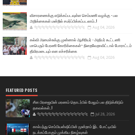
விசாரணைக்கு எடுக்கப்படவுள்ள செம்மணி வழக்கு - பல
அறிக்கைகள் மன்றில் சமர்ப்பிக்கப்படலாம்..!
🐅🐅🐅🐅🐅🐅🐆🐆🐆🐆🐆🐆🐆🐆
Aug 04, 2026
கல்வி அமைச்சுக்கு முன்னால் ஆசிரியர் - அதிபர் கூட்டணி
மாபெரும் பேரணி கோரிக்கைகள்~ நிறைவேறாவிட்டால் போராட்டம்
தீவிரமடையும் என எச்சரிக்கை
🐅🐅🐅🐅🐅🐅🐆🐆🐆🐆🐆🐆🐆🐆
Aug 04, 2026
FEATURED POSTS
சீன பிரஜையின் மரணம் தொடர்பில் மேலும் பல திடுக்கிடும்
தகவல்கள்..!
🐅🐅🐅🐅🐅🐅🐆🐆🐆🐆🐆🐆🐆🐆
Jul 28, 2026
கால்பந்து செம்பியன்ஷிப்பின் மூன்றாம் இட போட்டியில்
நடக்கப்போகும் முக்கிய நிகழ்வுகள்