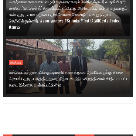
அதற்கான கதையை எழுதி வருவதாகவும் லோகேஷ் கூறி வருகின்றார்.
எனவே, 'ரோலெக்ஸ்' திரைப்படம் எப்போது அதிகாரப்பூர்வமாக உருவாகும்
என்பதற்கு காலம் தான் பதில் சொல்ல வேண்டும் என்று சூர்யா
தெரிவித்துள்ளார். #sooriyannews #Srilanka #TruthAtAllCosts #rolex
#surya
இலங்கை
வல்வெட்டித்துறையில் குட்டிமணி தங்கத்துரை ஆகியோருக்கு சிலை
அமைப்பதற்கு பருத்தித்துறை நீதவான் நீதிமன்றத்தினால் விதிக்கப்பட்ட
தடை இல்லாத ஆக்கப்பட்டுள்ள