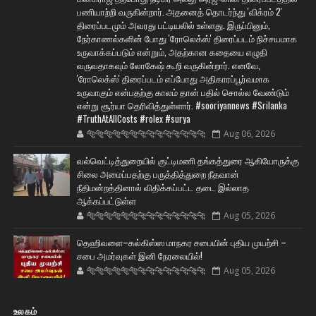
பணியாற்றி வருகின்றார். அதனைத் தொடர்ந்து 'விக்ரம் 2'
திரைப்படமும் அவரது பட்டியலில் உள்ளது. இருப்பினும்,
நேர்காணல்களின் போது 'ரோலெக்ஸ்' திரைப்படம் நிச்சயமாக
உருவாக்கப்படும் என்றும், அதற்கான கதையை எழுதி
வருவதாகவும் லோகேஷ் கூறி வருகின்றார். எனவே,
'ரோலெக்ஸ்' திரைப்படம் எப்போது அதிகாரப்பூர்வமாக
உருவாகும் என்பதற்கு காலம் தான் பதில் சொல்ல வேண்டும்
என்று சூர்யா தெரிவித்துள்ளார். #sooriyannews #Srilanka
#TruthAtAllCosts #rolex #surya
🐅🐅🐅🐅🐅🐅🐆🐆🐆🐆🐆🐆🐆🐆
Aug 06, 2026
வல்வெட்டித்துறையில் குட்டிமணி தங்கத்துரை ஆகியோருக்கு
சிலை அமைப்பதற்கு பருத்தித்துறை நீதவான்
நீதிமன்றத்தினால் விதிக்கப்பட்ட தடை இல்லாத
ஆக்கப்பட்டுள்ள
🐅🐅🐅🐅🐅🐅🐆🐆🐆🐆🐆🐆🐆🐆
Aug 05, 2026
தெஹிவளை–கல்கிஸ்ஸ மாநகர சபையின் புதிய முயற்சி –
சபை அமர்வுகள் இனி நேரலையில்!
🐅🐅🐅🐅🐅🐅🐆🐆🐆🐆🐆🐆🐆🐆
Aug 05, 2026
உலகம்