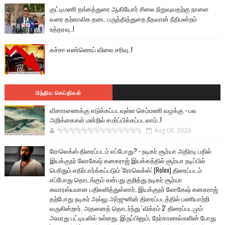
குட்டிமணி தங்கத்துரை ஆகியோர் சிலை நிறுவுவதற்கு நாளை
வரை தற்காலிக தடை பருத்தித்துறை நீதவான் நீதிமன்றம்
உத்தரவு..!
கச்சா எண்ணெய் விலை சரிவு..!
பிந்திய செய்திகள்
விசாரணைக்கு எடுக்கப்படவுள்ள செம்மணி வழக்கு - பல
அறிக்கைகள் மன்றில் சமர்ப்பிக்கப்படலாம்..!
🐅🐅🐅🐅🐅🐅🐆🐆🐆🐆🐆🐆🐆🐆
Aug 06, 2026
ரோலெக்ஸ் திரைப்படம் எப்போது? - நடிகர் சூர்யா அதிரடி பதில்
இயக்குநர் லோகேஷ் கனகராஜ் இயக்கத்தில் சூர்யா நடிப்பில்
பெரிதும் எதிர்பார்க்கப்படும் 'ரோலெக்ஸ்' (Rolex) திரைப்படம்
எப்போது தொடங்கும் என்பது குறித்து நடிகர் சூர்யா
சுவாரஸ்யமான பதிலளித்துள்ளார். இயக்குநர் லோகேஷ் கனகராஜ்
தற்போது நடிகர் அல்லு அர்ஜுனின் திரைப்படத்தில் பணியாற்றி
வருகின்றார். அதனைத் தொடர்ந்து 'விக்ரம் 2' திரைப்படமும்
அவரது பட்டியலில் உள்ளது. இருப்பினும், நேர்காணல்களின் போது