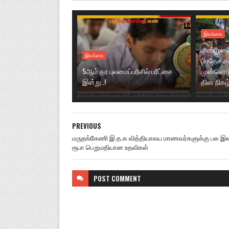
இலங்கை
மண்முனை 
இலங்கை
பிரதேச 
5ஆம் தர புலமைப்பரிசில் பரீட்சை
முன்னெடு
இன்று..!
தின நிகழ்ச
PREVIOUS
மருதங்கேணி இ.த.க வித்தியாலய மாணவர்களுக்கு பல இல
ரூபா பெறுமதியான உதவிகள்
POST
COMMENT