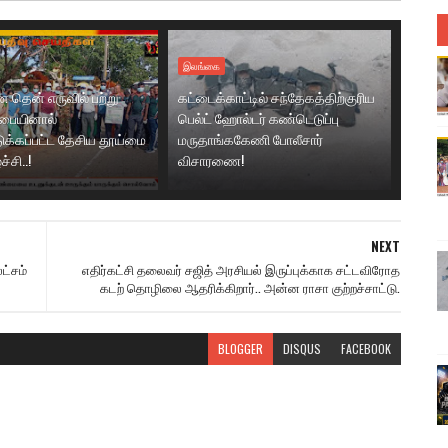
இலங்கை
தென் எருவில் பற்று
கட்டைக்காட்டில் சந்தேகத்திற்குரிய
சபையினால்
பெல்ட் ஹோல்டர் கண்டெடுப்பு
க்கப்பட்ட தேசிய தூய்மை
மருதாங்ககேணி போலீசார்
்சி..!
விசாரணை!
NEXT
ட்சம்
எதிர்கட்சி தலைவர் சஜித் அரசியல் இருப்புக்காக சட்டவிரோத
கடற் தொழிலை ஆதரிக்கிறார்.. அன்ன ராசா குற்றச்சாட்டு.
BLOGGER
DISQUS
FACEBOOK