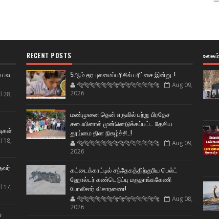
RECENT POSTS
உலகம
் பல
5ஆம் தர புலமைப்பரிசில் பரீட்சை இன்று..!
🐅🐅🐅🐅🐅🐅🐆🐆🐆🐆🐆🐆🐆🐆
Aug 09,
2026
l 28,
மண்முனை தென் எருவில் பற்று பிரதேச
ட
சபையினால் முன்னெடுக்கப்பட்ட தேசிய
வுகள்
தூய்மை தின நிகழ்ச்சி..!
l 18,
🐅🐅🐅🐅🐅🐅🐆🐆🐆🐆🐆🐆🐆🐆
Aug 09,
2026
தவர்
கட்டைக்காட்டில் சந்தேகத்திற்குரிய பெல்ட்
ஹோல்டர் கண்டெடுப்பு மருதாங்ககேணி
l 17,
போலீசார் விசாரணை!
🐅🐅🐅🐅🐅🐅🐆🐆🐆🐆🐆🐆🐆🐆
Aug 08,
2026
ய