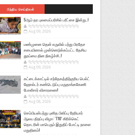
பிந்திய செய்திகள்
5ஆம் தர புலமைப்பரிசில் பரீட்சை இன்று..!
🐅🐅🐅🐅🐅🐅🐆🐆🐆🐆🐆🐆🐆🐆
Aug 09, 2026
மண்முனை தென் எருவில் பற்று பிரதேச
சபையினால் முன்னெடுக்கப்பட்ட தேசிய
தூய்மை தின நிகழ்ச்சி..!
🐅🐅🐅🐅🐅🐅🐆🐆🐆🐆🐆🐆🐆🐆
Aug 09, 2026
கட்டைக்காட்டில் சந்தேகத்திற்குரிய பெல்ட்
ஹோல்டர் கண்டெடுப்பு மருதாங்ககேணி
போலீசார் விசாரணை!
🐅🐅🐅🐅🐅🐅🐆🐆🐆🐆🐆🐆🐆🐆
Aug 08, 2026
செம்பியன்பற்று புனித பிலிப்பு நேரியார்
ஆலய திறப்பு விழா: ‘T10’ கிரிக்கெட்
தொடரின் மாபெரும் இறுதிப் போட்டி நாளை
மறுதினம்!