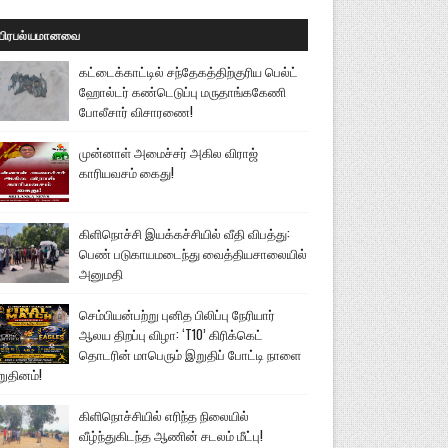
பிரபல்யமானவை
கட்டைக்காட்டில் சந்தேகத்திற்குரிய பெல்ட்
ஹோல்டர் கண்டெடுப்பு மருதாங்ககேணி
போலீசார் விசாரணை!
முன்னாள் அமைச்சர் அகில விராஜ்
காரியவசம் கைது!
கிளிநொச்சி இயக்கச்சியில் வீதி விபத்து:
பெண் படுகாயமடைந்து வைத்தியசாலையில்
அனுமதி
செம்பியன்பற்று புனித பிலிப்பு நேரியார்
ஆலய திறப்பு விழா: ‘T10’ கிரிக்கெட்
தொடரின் மாபெரும் இறுதிப் போட்டி நாளை
றுதினம்!
கிளிநொச்சியில் எரிந்த நிலையில்
வீழ்ந்துகிடந்த ஆணின் சடலம் மீட்பு!