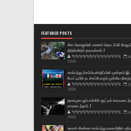
FEATURED POSTS
சீன பிரஜையின் மரணம் தொடர்பில் மேலும
திடுக்கிடும் தகவல்கள்..!
🐅🐅🐅🐅🐅🐅🐆🐆🐆🐆🐆🐆🐆🐆
Ju
2026
கால்பந்து செம்பியன்ஷிப்பின் மூன்றாம் இ
போட்டியில் நடக்கப்போகும் முக்கிய நிகழ்
🐅🐅🐅🐅🐅🐅🐆🐆🐆🐆🐆🐆🐆🐆
Ju
2026
நவகமுவ துப்பாக்கிச் சூட்டில் காயமடைந்
சாவடைந்தார்..!
🐅🐅🐅🐅🐅🐅🐆🐆🐆🐆🐆🐆🐆🐆
Ju
2026
உலகக் கிண்ண கால்பந்து வரலாற்றில் புதி