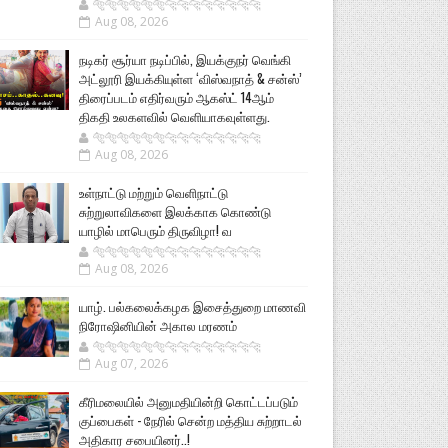
🐅🐅🐅🐅🐅🐅🐆🐆🐆🐆🐆🐆🐆🐆
Aug 08, 2026
நடிகர் சூர்யா நடிப்பில், இயக்குநர் வெங்கி
அட்லூரி இயக்கியுள்ள ‘விஸ்வநாத் & சன்ஸ்’
திரைப்படம் எதிர்வரும் ஆகஸ்ட் 14ஆம்
திகதி உலகளவில் வெளியாகவுள்ளது.
🐅🐅🐅🐅🐅🐅🐆🐆🐆🐆🐆🐆🐆🐆
Aug 08, 2026
உள்நாட்டு மற்றும் வெளிநாட்டு
சுற்றுலாவிகளை இலக்காக கொண்டு
யாழில் மாபெரும் திருவிழா! வ
🐅🐅🐅🐅🐅🐅🐆🐆🐆🐆🐆🐆🐆🐆
Aug 08, 2026
யாழ். பல்கலைக்கழக இசைத்துறை மாணவி
நிரோஷினியின் அகால மரணம்
🐅🐅🐅🐅🐅🐅🐆🐆🐆🐆🐆🐆🐆🐆
Aug 07, 2026
கீரிமலையில் அனுமதியின்றி கொட்டப்படும்
குப்பைகள் - நேரில் சென்ற மத்திய சுற்றாடல்
அதிகார சபையினர்..!