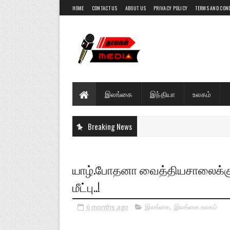
HOME
CONTACT US
ABOUT US
PRIVACY POLICY
TERMS AND CON
இலங்கை
இந்தியா
உலகம்
Breaking News
யாழ்.போதனா வைத்தியசாலைக்கு 
மீட்பு..!
6 months ago
இலங்கை
,
இலங்கை.உலகம்