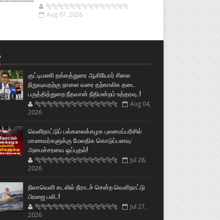
🐅🐅🐅🐅🐅🐅🐆🐆🐆🐆🐆🐆🐆🐆
Aug 07, 2026
்
குட்டிமணி தங்கத்துரை ஆகியோர் சிலை
நிறுவுவதற்கு நாளை வரை தற்காலிக தடை
பருத்தித்துறை நீதவான் நீதிமன்றம் உத்தரவு..!
🐅🐅🐅🐅🐅🐅🐆🐆🐆🐆🐆🐆🐆🐆
Aug 04,
2026
வெளிநாட்டுப் பல்கலைக்கழக புலமைப்பரிசில்
மாணவர்களுக்கு மேலதிக கொடுப்பனவு:
அமைச்சரவை ஒப்புதல்!
🐅🐅🐅🐅🐅🐅🐆🐆🐆🐆🐆🐆🐆🐆
Jul 28,
2026
நிலாவெளி கடலில் நீராடச் சென்ற வௌிநாட்டு
பிரஜை பலி..!
🐅🐅🐅🐅🐅🐅🐆🐆🐆🐆🐆🐆🐆🐆
Jul 27,
2026