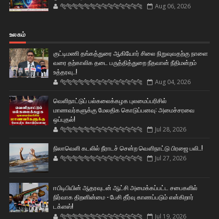
🐅🐅🐅🐅🐅🐅🐆🐆🐆🐆🐆🐆🐆🐆
Aug 06, 2026
உலகம்
குட்டிமணி தங்கத்துரை ஆகியோர் சிலை நிறுவுவதற்கு நாளை
வரை தற்காலிக தடை பருத்தித்துறை நீதவான் நீதிமன்றம்
உத்தரவு..!
🐅🐅🐅🐅🐅🐅🐆🐆🐆🐆🐆🐆🐆🐆
Aug 04, 2026
வெளிநாட்டுப் பல்கலைக்கழக புலமைப்பரிசில்
மாணவர்களுக்கு மேலதிக கொடுப்பனவு: அமைச்சரவை
ஒப்புதல்!
🐅🐅🐅🐅🐅🐅🐆🐆🐆🐆🐆🐆🐆🐆
Jul 28, 2026
நிலாவெளி கடலில் நீராடச் சென்ற வௌிநாட்டு பிரஜை பலி..!
🐅🐅🐅🐅🐅🐅🐆🐆🐆🐆🐆🐆🐆🐆
Jul 27, 2026
ஈபிடிபியின் ஆதரவுடன் ஆட்சி அமைக்கப்பட்ட சபைகளில்
நிர்வாக திறனின்மை - பேசி தீர்வு காணப்படும் என்கிறார்
டக்ளஸ்!
🐅🐅🐅🐅🐅🐅🐆🐆🐆🐆🐆🐆🐆🐆
Jul 19, 2026