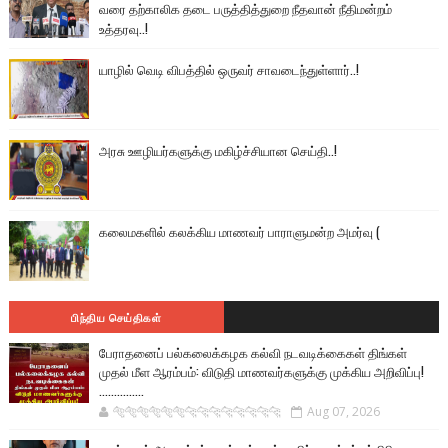
வரை தற்காலிக தடை பருத்தித்துறை நீதவான் நீதிமன்றம்
உத்தரவு..!
யாழில் வெடி விபத்தில் ஒருவர் சாவடைந்துள்ளார்..!
அரசு ஊழியர்களுக்கு மகிழ்ச்சியான செய்தி..!
கலைமகளில் கலக்கிய மாணவர் பாராளுமன்ற அமர்வு (
பிந்திய செய்திகள்
பேராதனைப் பல்கலைக்கழக கல்வி நடவடிக்கைகள் திங்கள்
முதல் மீள ஆரம்பம்: விடுதி மாணவர்களுக்கு முக்கிய அறிவிப்பு!
...............
🐅🐅🐅🐅🐅🐅🐆🐆🐆🐆🐆🐆🐆🐆
Aug 07, 2026