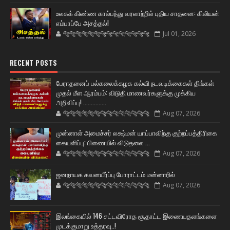
உலகக் கிண்ண கால்பந்து வரலாற்றில் புதிய சாதனை: கிலியன்
எம்பாப்பே அசத்தல்!
🐅🐅🐅🐅🐅🐅🐆🐆🐆🐆🐆🐆🐆🐆
Jul 01, 2026
RECENT POSTS
பேராதனைப் பல்கலைக்கழக கல்வி நடவடிக்கைகள் திங்கள்
முதல் மீள ஆரம்பம்: விடுதி மாணவர்களுக்கு முக்கிய
அறிவிப்பு! ...............
🐅🐅🐅🐅🐅🐅🐆🐆🐆🐆🐆🐆🐆🐆
Aug 07, 2026
முன்னாள் அமைச்சர் லக்ஷ்மன் யாப்பாவிற்கு குற்றப்பத்திரிகை
கையளிப்பு: பிணையில் விடுதலை ...
🐅🐅🐅🐅🐅🐅🐆🐆🐆🐆🐆🐆🐆🐆
Aug 07, 2026
ஜனநாயக கவனயீர்ப்பு போராட்டம் மன்னாரில்
🐅🐅🐅🐅🐅🐅🐆🐆🐆🐆🐆🐆🐆🐆
Aug 07, 2026
இலங்கையில் 146 சட்டவிரோத சூதாட்ட இணையதளங்களை
முடக்குமாறு உத்தரவு..!