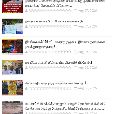
முன்னாள் அமைச்சர் லக்ஷ்மன் யாப்பாவிற்கு குற்றப்பத்திரிகை
கையளிப்பு: பிணையில் விடுதலை ...
🐅🐅🐅🐅🐅🐅🐆🐆🐆🐆🐆🐆🐆🐆
Aug 07, 2026
ஜனநாயக கவனயீர்ப்பு போராட்டம் மன்னாரில்
🐅🐅🐅🐅🐅🐅🐆🐆🐆🐆🐆🐆🐆🐆
Aug 07, 2026
இலங்கையில் 146 சட்டவிரோத சூதாட்ட இணையதளங்களை
முடக்குமாறு உத்தரவு..!
🐅🐅🐅🐅🐅🐅🐆🐆🐆🐆🐆🐆🐆🐆
Aug 06, 2026
தையிட்டி பவானி வீதியை மிக விரைவில் மீட்போம்..!
🐅🐅🐅🐅🐅🐅🐆🐆🐆🐆🐆🐆🐆🐆
Aug 06, 2026
அரசு ஊழியர்களுக்கு மகிழ்ச்சியான செய்தி..!
🐅🐅🐅🐅🐅🐅🐆🐆🐆🐆🐆🐆🐆🐆
Aug 06, 2026
வடமராட்சி கிழக்கில் அராஜகம்: ஏழைத் தொழிலாளியின் வீடு,
வேலிகளை அடித்து நொறுக்கிய இனந்தெரியாத நபர்கள்.......!
🐅🐅🐅🐅🐅🐅🐆🐆🐆🐆🐆🐆🐆🐆
Aug 06, 2026