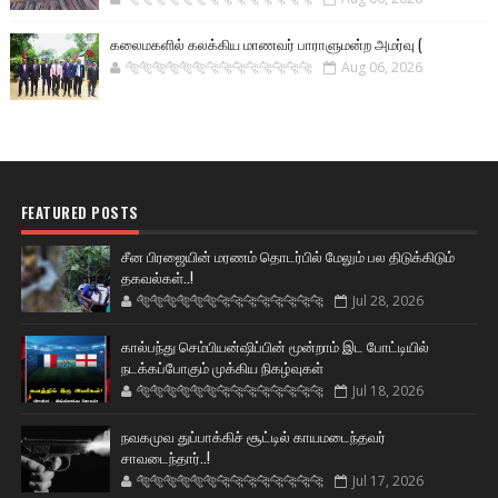
கலைமகளில் கலக்கிய மாணவர் பாராளுமன்ற அமர்வு (
🐅🐅🐅🐅🐅🐅🐆🐆🐆🐆🐆🐆🐆🐆
Aug 06, 2026
FEATURED POSTS
சீன பிரஜையின் மரணம் தொடர்பில் மேலும் பல திடுக்கிடும்
தகவல்கள்..!
🐅🐅🐅🐅🐅🐅🐆🐆🐆🐆🐆🐆🐆🐆
Jul 28, 2026
கால்பந்து செம்பியன்ஷிப்பின் மூன்றாம் இட போட்டியில்
நடக்கப்போகும் முக்கிய நிகழ்வுகள்
🐅🐅🐅🐅🐅🐅🐆🐆🐆🐆🐆🐆🐆🐆
Jul 18, 2026
நவகமுவ துப்பாக்கிச் சூட்டில் காயமடைந்தவர்
சாவடைந்தார்..!
🐅🐅🐅🐅🐅🐅🐆🐆🐆🐆🐆🐆🐆🐆
Jul 17, 2026