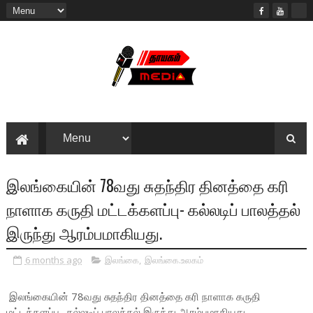
இலங்கையின் 78வது சுதந்திர தினத்தை கரி
நாளாக கருதி மட்டக்களப்பு- கல்லடிப் பாலத்தல்
இருந்து ஆரம்பமாகியது.
6 months ago
இலங்கை
,
இலங்கை.உலகம்
இலங்கையின் 78வது சுதந்திர தினத்தை கரி நாளாக கருதி
மட்டக்களப்பு- கல்லடிப் பாலத்தல் இருந்து ஆரம்பமாகியது.