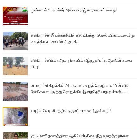
முன்னாள் அமைச்சர் அகில விராஜ் காரியவசம் கைது!
கிளிநொச்சி இயக்கச்சியில் வீதி விபத்து: பெண் படுகாயமடைந்து
வைத்தியசாலையில் அனுமதி
கிளிநொச்சியில் எரிந்த நிலையில் வீழ்ந்துகிடந்த ஆணின் சடலம்
மீட்பு!
வடமராட்சி கிழக்கில் அராஜகம்: ஏழைத் தொழிலாளியின் வீடு,
வேலிகளை அடித்து நொறுக்கிய இனந்தெரியாத நபர்கள்.......!
யாழில் வெடி விபத்தில் ஒருவர் சாவடைந்துள்ளார்..!
குட்டிமணி தங்கத்துரை ஆகியோர் சிலை நிறுவுவதற்கு நாளை