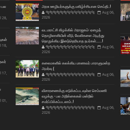
் பல
அரசு ஊழியர்களுக்கு மகிழ்ச்சியான செய்தி..!
🐅🐅🐅🐅🐅🐅🐆🐆🐆🐆🐆🐆🐆🐆
Aug 06,
2026
l 28,
வடமராட்சி கிழக்கில் அராஜகம்: ஏழைத்
ட
தொழிலாளியின் வீடு, வேலிகளை அடித்து
வுகள்
நொறுக்கிய இனந்தெரியாத நபர்கள்.......!
l 18,
🐅🐅🐅🐅🐅🐅🐆🐆🐆🐆🐆🐆🐆🐆
Aug 06,
2026
தவர்
கலைமகளில் கலக்கிய மாணவர் பாராளுமன்ற
அமர்வு (
l 17,
🐅🐅🐅🐅🐅🐅🐆🐆🐆🐆🐆🐆🐆🐆
Aug 06,
2026
ய
விசாரணைக்கு எடுக்கப்படவுள்ள செம்மணி
வழக்கு - பல அறிக்கைகள் மன்றில்
l 01,
சமர்ப்பிக்கப்படலாம்..!
🐅🐅🐅🐅🐅🐅🐆🐆🐆🐆🐆🐆🐆🐆
Aug 06,
2026