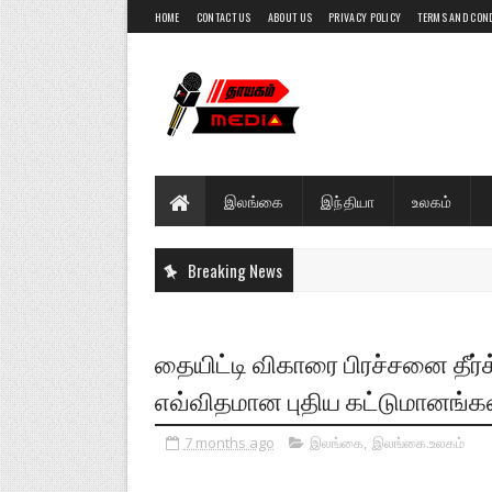
HOME
CONTACT US
ABOUT US
PRIVACY POLICY
TERMS AND CON
இலங்கை
இந்தியா
உலகம்
Breaking News
தையிட்டி விகாரை பிரச்சனை தீர்
எவ்விதமான புதிய கட்டுமானங்கள
7 months ago
இலங்கை
,
இலங்கை.உலகம்