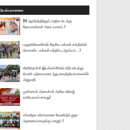
பிரபல்யமானவை
84 ஆயிரத்திற்கும் அதிக டெங்கு
நோயாளர்கள் அடையாளம்..!
மருதங்கேணியில் தேசிய மக்கள் சக்தியின்
பிரமாண்ட மக்கள் சந்திப்பு ஆரம்பம்.....!
கிளிநொச்சி இயக்கச்சியில் வீதி விபத்து:
பெண் படுகாயமடைந்து வைத்தியசாலையில்
அனுமதி
முன்னாள் அமைச்சர் அகில விராஜ்
காரியவசம் கைது!
சர்வதேச விசாரணை வேண்டும் ஐநா
ஆணையாளருக்கு மகஜர்..!