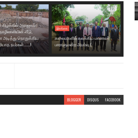
ி கிழக்கில் அராஜகம்:
இலங்கை
ழிலாளியின் வீடு,
 அடித்து நொறுக்கிய
கலைமகளில் கலக்கிய மாணவர்
ாத நபர்கள்.......!
பாராளுமன்ற அமர்வு (
BLOGGER
DISQUS
FACEBOOK