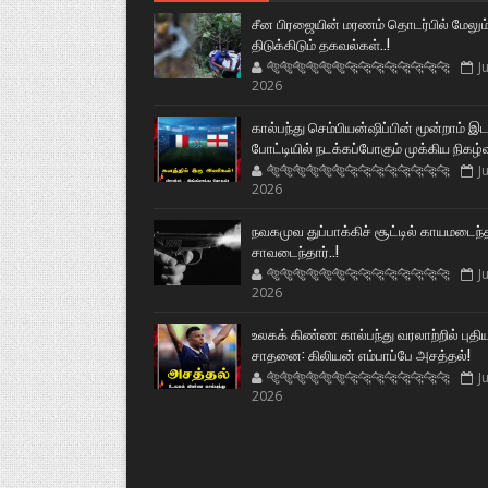
சீன பிரஜையின் மரணம் தொடர்பில் மேலும
திடுக்கிடும் தகவல்கள்..!
🐅🐅🐅🐅🐅🐅🐆🐆🐆🐆🐆🐆🐆🐆
Ju
2026
கால்பந்து செம்பியன்ஷிப்பின் மூன்றாம் இ
போட்டியில் நடக்கப்போகும் முக்கிய நிகழ்
🐅🐅🐅🐅🐅🐅🐆🐆🐆🐆🐆🐆🐆🐆
Ju
2026
நவகமுவ துப்பாக்கிச் சூட்டில் காயமடைந்
சாவடைந்தார்..!
🐅🐅🐅🐅🐅🐅🐆🐆🐆🐆🐆🐆🐆🐆
Ju
2026
உலகக் கிண்ண கால்பந்து வரலாற்றில் புதி
சாதனை: கிலியன் எம்பாப்பே அசத்தல்!
🐅🐅🐅🐅🐅🐅🐆🐆🐆🐆🐆🐆🐆🐆
Ju
2026