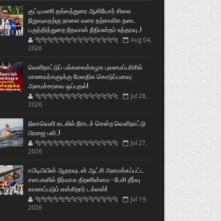
குட்டிமணி தங்கத்துரை ஆகியோர் சிலை
நிறுவுவதற்கு நாளை வரை தற்காலிக தடை
பருத்தித்துறை நீதவான் நீதிமன்றம் உத்தரவு..!
🐅🐅🐅🐅🐅🐅🐆🐆🐆🐆🐆🐆🐆🐆
Aug 04,
2026
வெளிநாட்டுப் பல்கலைக்கழக புலமைப்பரிசில்
மாணவர்களுக்கு மேலதிக கொடுப்பனவு:
அமைச்சரவை ஒப்புதல்!
🐅🐅🐅🐅🐅🐅🐆🐆🐆🐆🐆🐆🐆🐆
Jul 28,
2026
நிலாவெளி கடலில் நீராடச் சென்ற வௌிநாட்டு
பிரஜை பலி..!
🐅🐅🐅🐅🐅🐅🐆🐆🐆🐆🐆🐆🐆🐆
Jul 27,
2026
ஈபிடிபியின் ஆதரவுடன் ஆட்சி அமைக்கப்பட்ட
சபைகளில் நிர்வாக திறனின்மை - பேசி தீர்வு
காணப்படும் என்கிறார் டக்ளஸ்!
🐅🐅🐅🐅🐅🐅🐆🐆🐆🐆🐆🐆🐆🐆
Jul 19,
2026