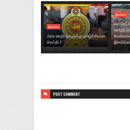
இலங்கை
வடமராட்ச
இலங்கை
ஏழைத் தொ
அரசு ஊழியர்களுக்கு மகிழ்ச்சியான
வேலிகளை
செய்தி..!
இனந்தெரிய
POST
COMMENT