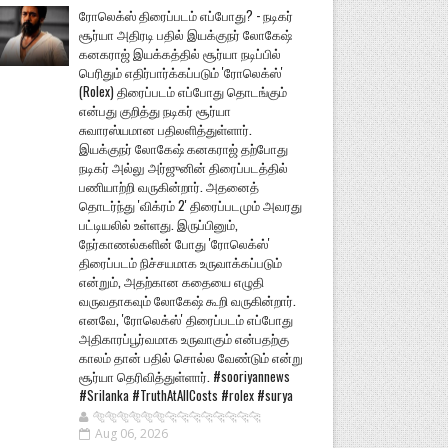
ரோலெக்ஸ் திரைப்படம் எப்போது? - நடிகர்
சூர்யா அதிரடி பதில் இயக்குநர் லோகேஷ்
கனகராஜ் இயக்கத்தில் சூர்யா நடிப்பில்
பெரிதும் எதிர்பார்க்கப்படும் 'ரோலெக்ஸ்'
(Rolex) திரைப்படம் எப்போது தொடங்கும்
என்பது குறித்து நடிகர் சூர்யா
சுவாரஸ்யமான பதிலளித்துள்ளார்.
இயக்குநர் லோகேஷ் கனகராஜ் தற்போது
நடிகர் அல்லு அர்ஜுனின் திரைப்படத்தில்
பணியாற்றி வருகின்றார். அதனைத்
தொடர்ந்து 'விக்ரம் 2' திரைப்படமும் அவரது
பட்டியலில் உள்ளது. இருப்பினும்,
நேர்காணல்களின் போது 'ரோலெக்ஸ்'
திரைப்படம் நிச்சயமாக உருவாக்கப்படும்
என்றும், அதற்கான கதையை எழுதி
வருவதாகவும் லோகேஷ் கூறி வருகின்றார்.
எனவே, 'ரோலெக்ஸ்' திரைப்படம் எப்போது
அதிகாரப்பூர்வமாக உருவாகும் என்பதற்கு
காலம் தான் பதில் சொல்ல வேண்டும் என்று
சூர்யா தெரிவித்துள்ளார். #sooriyannews
#Srilanka #TruthAtAllCosts #rolex #surya
🐅🐅🐅🐅🐅🐅🐆🐆🐆🐆🐆🐆🐆🐆
Aug 06, 2026