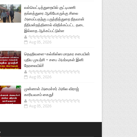
வல்வெட்டித்துறையில் குட்டிமணி
தங்கத்துரை ஆகியோருக்கு சிலை
அமைப்பதற்கு பருத்தித்துறை நீதவான்
நீதிமன்றத்தினால் விதிக்கப்பட்ட தடை
இல்லாத ஆக்கப்பட்டுள்ள
🐅🐅🐅🐅🐅🐅🐆🐆🐆🐆🐆🐆🐆🐆
Aug 05, 2026
தெஹிவளை–கல்கிஸ்ஸ மாநகர சபையின்
புதிய முயற்சி – சபை அமர்வுகள் இனி
நேரலையில்!
🐅🐅🐅🐅🐅🐅🐆🐆🐆🐆🐆🐆🐆🐆
Aug 05, 2026
முன்னாள் அமைச்சர் அகில விராஜ்
காரியவசம் கைது!
🐅🐅🐅🐅🐅🐅🐆🐆🐆🐆🐆🐆🐆🐆
Aug 05, 2026
்