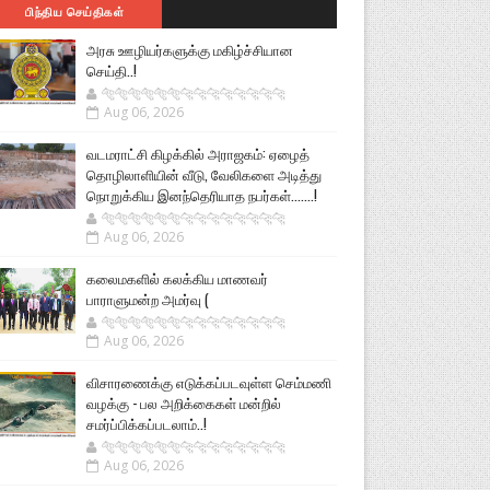
பிந்திய செய்திகள்
அரசு ஊழியர்களுக்கு மகிழ்ச்சியான
செய்தி..!
🐅🐅🐅🐅🐅🐅🐆🐆🐆🐆🐆🐆🐆🐆
Aug 06, 2026
வடமராட்சி கிழக்கில் அராஜகம்: ஏழைத்
தொழிலாளியின் வீடு, வேலிகளை அடித்து
நொறுக்கிய இனந்தெரியாத நபர்கள்.......!
🐅🐅🐅🐅🐅🐅🐆🐆🐆🐆🐆🐆🐆🐆
Aug 06, 2026
கலைமகளில் கலக்கிய மாணவர்
பாராளுமன்ற அமர்வு (
🐅🐅🐅🐅🐅🐅🐆🐆🐆🐆🐆🐆🐆🐆
Aug 06, 2026
விசாரணைக்கு எடுக்கப்படவுள்ள செம்மணி
வழக்கு - பல அறிக்கைகள் மன்றில்
சமர்ப்பிக்கப்படலாம்..!
🐅🐅🐅🐅🐅🐅🐆🐆🐆🐆🐆🐆🐆🐆
Aug 06, 2026