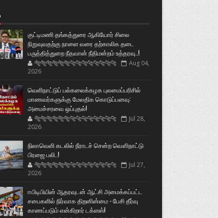
்
குட்டிமணி தங்கத்துரை ஆகியோர் சிலை
நிறுவுவதற்கு நாளை வரை தற்காலிக தடை
பருத்தித்துறை நீதவான் நீதிமன்றம் உத்தரவு..!
🐅🐅🐅🐅🐅🐅🐆🐆🐆🐆🐆🐆🐆🐆
Aug 04,
2026
வெளிநாட்டுப் பல்கலைக்கழக புலமைப்பரிசில்
மாணவர்களுக்கு மேலதிக கொடுப்பனவு:
அமைச்சரவை ஒப்புதல்!
🐅🐅🐅🐅🐅🐅🐆🐆🐆🐆🐆🐆🐆🐆
Jul 28,
2026
நிலாவெளி கடலில் நீராடச் சென்ற வௌிநாட்டு
பிரஜை பலி..!
🐅🐅🐅🐅🐅🐅🐆🐆🐆🐆🐆🐆🐆🐆
Jul 27,
2026
ஈபிடிபியின் ஆதரவுடன் ஆட்சி அமைக்கப்பட்ட
சபைகளில் நிர்வாக திறனின்மை - பேசி தீர்வு
காணப்படும் என்கிறார் டக்ளஸ்!