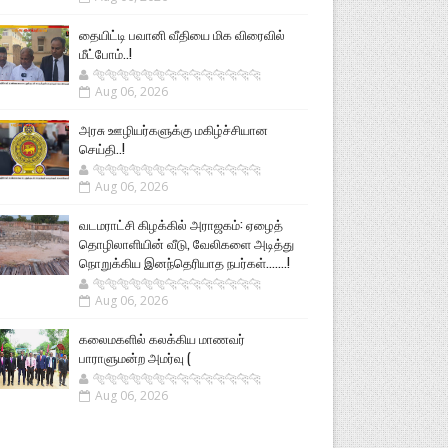
தையிட்டி பவானி வீதியை மிக விரைவில்
மீட்போம்..!
🐅🐅🐅🐅🐅🐅🐆🐆🐆🐆🐆🐆🐆🐆
Aug 06, 2026
அரசு ஊழியர்களுக்கு மகிழ்ச்சியான
செய்தி..!
🐅🐅🐅🐅🐅🐅🐆🐆🐆🐆🐆🐆🐆🐆
Aug 06, 2026
வடமராட்சி கிழக்கில் அராஜகம்: ஏழைத்
தொழிலாளியின் வீடு, வேலிகளை அடித்து
நொறுக்கிய இனந்தெரியாத நபர்கள்.......!
🐅🐅🐅🐅🐅🐅🐆🐆🐆🐆🐆🐆🐆🐆
Aug 06, 2026
கலைமகளில் கலக்கிய மாணவர்
பாராளுமன்ற அமர்வு (
🐅🐅🐅🐅🐅🐅🐆🐆🐆🐆🐆🐆🐆🐆
Aug 06, 2026