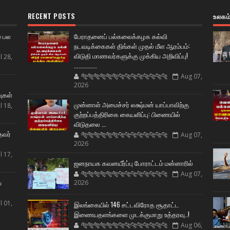
RECENT POSTS
உலகம
் பல
பேராதனைப் பல்கலைக்கழக கல்வி
நடவடிக்கைகள் திங்கள் முதல் மீள ஆரம்பம்:
விடுதி மாணவர்களுக்கு முக்கிய அறிவிப்பு!
l 28,
...............
🐅🐅🐅🐅🐅🐅🐆🐆🐆🐆🐆🐆🐆🐆
Aug 07,
ட
2026
வுகள்
முன்னாள் அமைச்சர் லக்ஷ்மன் யாப்பாவிற்கு
l 18,
குற்றப்பத்திரிகை கையளிப்பு: பிணையில்
விடுதலை ...
தவர்
🐅🐅🐅🐅🐅🐅🐆🐆🐆🐆🐆🐆🐆🐆
Aug 07,
2026
l 17,
ஜனநாயக கவனயீர்ப்பு போராட்டம் மன்னாரில்
🐅🐅🐅🐅🐅🐅🐆🐆🐆🐆🐆🐆🐆🐆
Aug 07,
ய
2026
l 01,
இலங்கையில் 146 சட்டவிரோத சூதாட்ட
இணையதளங்களை முடக்குமாறு உத்தரவு..!
🐅🐅🐅🐅🐅🐅🐆🐆🐆🐆🐆🐆🐆🐆
Aug 06,