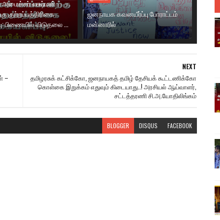
 அமைச்சர் லக்ஷ்மன்
்கு குற்றப்பத்திரிகை
ஜனநாயக கவனயீர்ப்பு போராட்டம்
ு: பிணையில் விடுதலை ...
மன்னாரில்
NEXT
் –
தமிழரசுக் கட்சிக்கோ, ஜனநாயகத் தமிழ் தேசியக் கூட்டணிக்கோ
கொள்கை இறுக்கம் எதுவும் கிடையாது..! அரசியல் ஆய்வாளர்,
சட்டத்தரணி சி.அ.யோதிலிங்கம்
BLOGGER
DISQUS
FACEBOOK