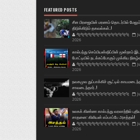
FEATURED POSTS
சீன பிரஜையின் மரணம் தொடர்பில் மேலும
திடுக்கிடும் தகவல்கள்..!
🐅🐅🐅🐅🐅🐅🐆🐆🐆🐆🐆🐆🐆🐆
Ju
2026
கால்பந்து செம்பியன்ஷிப்பின் மூன்றாம் இ
போட்டியில் நடக்கப்போகும் முக்கிய நிகழ்
🐅🐅🐅🐅🐅🐅🐆🐆🐆🐆🐆🐆🐆🐆
Ju
2026
நவகமுவ துப்பாக்கிச் சூட்டில் காயமடைந்
சாவடைந்தார்..!
🐅🐅🐅🐅🐅🐅🐆🐆🐆🐆🐆🐆🐆🐆
Ju
2026
உலகக் கிண்ண கால்பந்து வரலாற்றில் புதி
சாதனை: கிலியன் எம்பாப்பே அசத்தல்!
🐅🐅🐅🐅🐅🐅🐆🐆🐆🐆🐆🐆🐆🐆
Ju
2026