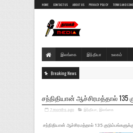
HOME
CONTACT US
ABOUT US
PRIVACY POLICY
TERMS AND CON
இலங்கை
இந்தியா
உலகம்
Breaking News
சந்நிதியான் ஆச்சிரமத்தால் 135 க
7 months ago
இந்தியா
,
இலங்கை
சந்நிதியான் ஆச்சிரமத்தால் 135 குடும்பங்களுக்கு