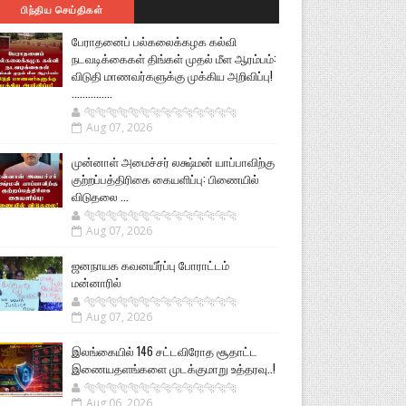
பிந்திய செய்திகள்
பேராதனைப் பல்கலைக்கழக கல்வி
நடவடிக்கைகள் திங்கள் முதல் மீள ஆரம்பம்:
விடுதி மாணவர்களுக்கு முக்கிய அறிவிப்பு!
...............
🐅🐅🐅🐅🐅🐅🐆🐆🐆🐆🐆🐆🐆🐆
Aug 07, 2026
முன்னாள் அமைச்சர் லக்ஷ்மன் யாப்பாவிற்கு
குற்றப்பத்திரிகை கையளிப்பு: பிணையில்
விடுதலை ...
🐅🐅🐅🐅🐅🐅🐆🐆🐆🐆🐆🐆🐆🐆
Aug 07, 2026
ஜனநாயக கவனயீர்ப்பு போராட்டம்
மன்னாரில்
🐅🐅🐅🐅🐅🐅🐆🐆🐆🐆🐆🐆🐆🐆
Aug 07, 2026
இலங்கையில் 146 சட்டவிரோத சூதாட்ட
இணையதளங்களை முடக்குமாறு உத்தரவு..!
🐅🐅🐅🐅🐅🐅🐆🐆🐆🐆🐆🐆🐆🐆
Aug 06, 2026