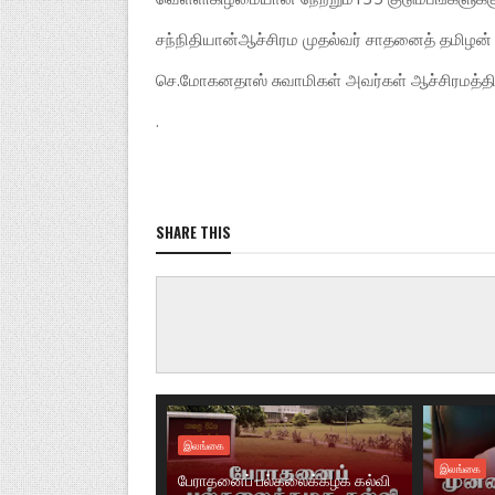
சந்நிதியான்ஆச்சிரம முதல்வர் சாதனைத் தமிழன்
செ.மோகனதாஸ் சுவாமிகள் அவர்கள் ஆச்சிரமத்தில
.
SHARE THIS
இலங்கை
இலங்கை
பேராதனைப் பல்கலைக்கழக கல்வி