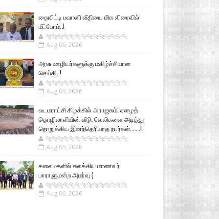
தையிட்டி பவானி வீதியை மிக விரைவில்
மீட்போம்..!
🐅🐅🐅🐅🐅🐅🐆🐆🐆🐆🐆🐆🐆🐆
Aug 06, 2026
அரசு ஊழியர்களுக்கு மகிழ்ச்சியான
செய்தி..!
🐅🐅🐅🐅🐅🐅🐆🐆🐆🐆🐆🐆🐆🐆
Aug 06, 2026
வடமராட்சி கிழக்கில் அராஜகம்: ஏழைத்
தொழிலாளியின் வீடு, வேலிகளை அடித்து
நொறுக்கிய இனந்தெரியாத நபர்கள்.......!
🐅🐅🐅🐅🐅🐅🐆🐆🐆🐆🐆🐆🐆🐆
Aug 06, 2026
கலைமகளில் கலக்கிய மாணவர்
பாராளுமன்ற அமர்வு (
🐅🐅🐅🐅🐅🐅🐆🐆🐆🐆🐆🐆🐆🐆
Aug 06, 2026