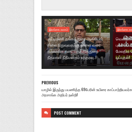
இலங்கை.உலகம்
இலங்கை.உல
குட்டிமணி தங்கத்துரை ஆகியோர்
வெளிநாட்
சிலை நிறுவுவதற்கு நாளை வரை
புலமைப்ப
தற்காலிக தடை பருத்தித்துறை
மேலதிக 
நீதவான் நீதிமன்றம் உத்தரவு..!
ஒப்புதல்!
PREVIOUS
யாழில் இருந்து பயணித்த 69பேரின் உயிரை காப்பாற்றியவர்க
அரசாங்க அதிபர் நன்றி!
POST
COMMENT