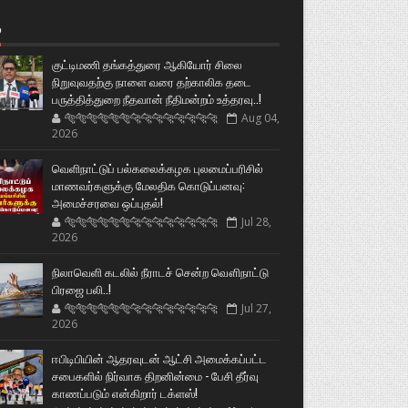
்
குட்டிமணி தங்கத்துரை ஆகியோர் சிலை
நிறுவுவதற்கு நாளை வரை தற்காலிக தடை
பருத்தித்துறை நீதவான் நீதிமன்றம் உத்தரவு..!
🐅🐅🐅🐅🐅🐅🐆🐆🐆🐆🐆🐆🐆🐆
Aug 04,
2026
வெளிநாட்டுப் பல்கலைக்கழக புலமைப்பரிசில்
மாணவர்களுக்கு மேலதிக கொடுப்பனவு:
அமைச்சரவை ஒப்புதல்!
🐅🐅🐅🐅🐅🐅🐆🐆🐆🐆🐆🐆🐆🐆
Jul 28,
2026
நிலாவெளி கடலில் நீராடச் சென்ற வௌிநாட்டு
பிரஜை பலி..!
🐅🐅🐅🐅🐅🐅🐆🐆🐆🐆🐆🐆🐆🐆
Jul 27,
2026
ஈபிடிபியின் ஆதரவுடன் ஆட்சி அமைக்கப்பட்ட
சபைகளில் நிர்வாக திறனின்மை - பேசி தீர்வு
காணப்படும் என்கிறார் டக்ளஸ்!