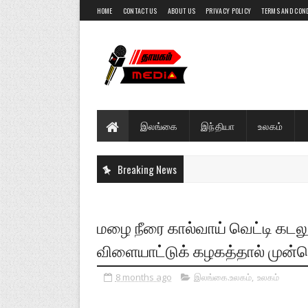
HOME
CONTACT US
ABOUT US
PRIVACY POLICY
TERMS AND CON
இலங்கை
இந்தியா
உலகம்
Breaking News
மழை நீரை கால்வாய் வெட்டி கடலு
விளையாட்டுக் கழகத்தால் முன்னெ
8 months ago
இலங்கை.உலகம்
,
உலகம்