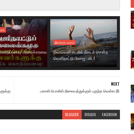
கம்
டுப் பல்கலைக்கழக
இலங்கை.உலகம்
ரிசில் மாணவர்களுக்கு
கொடுப்பனவு: அமைச்சரவை
நிலாவெளி கடலில் நீராடச் சென்ற
வௌிநாட்டு பிரஜை பலி..!
NEXT
ளுக்கு
பலாலி பொலிஸ் நிலையத்துக்குள் புகுந்த வெள்ள நீர்
BLOGGER
DISQUS
FACEBOOK