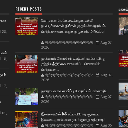
RECENT POSTS
உலகம
் பல
பேராதனைப் பல்கலைக்கழக கல்வி
நடவடிக்கைகள் திங்கள் முதல் மீள ஆரம்பம்:
விடுதி மாணவர்களுக்கு முக்கிய அறிவிப்பு!
l 28,
...............
🐅🐅🐅🐅🐅🐅🐆🐆🐆🐆🐆🐆🐆🐆
Aug 07,
ட
2026
வுகள்
முன்னாள் அமைச்சர் லக்ஷ்மன் யாப்பாவிற்கு
l 18,
குற்றப்பத்திரிகை கையளிப்பு: பிணையில்
விடுதலை ...
தவர்
🐅🐅🐅🐅🐅🐅🐆🐆🐆🐆🐆🐆🐆🐆
Aug 07,
2026
l 17,
ஜனநாயக கவனயீர்ப்பு போராட்டம் மன்னாரில்
🐅🐅🐅🐅🐅🐅🐆🐆🐆🐆🐆🐆🐆🐆
Aug 07,
ய
2026
l 01,
இலங்கையில் 146 சட்டவிரோத சூதாட்ட
இணையதளங்களை முடக்குமாறு உத்தரவு..!
🐅🐅🐅🐅🐅🐅🐆🐆🐆🐆🐆🐆🐆🐆
Aug 06,