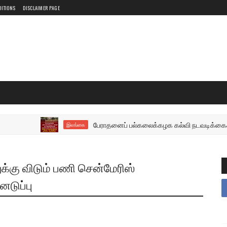
DITIONS
DISCLAIMER PAGE
பேராதனைப் பல்கலைக்கழக கல்வி நடவடிக்கைகள் திங்கள் ம
இலங்கை
க்கு விடும் பணி சென்மேரிஸ்
டுப்பு