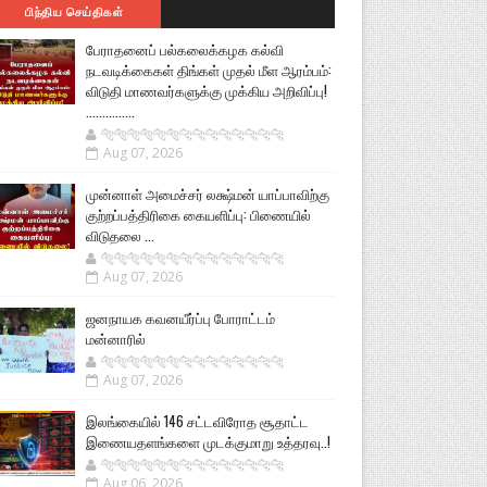
பிந்திய செய்திகள்
பேராதனைப் பல்கலைக்கழக கல்வி
நடவடிக்கைகள் திங்கள் முதல் மீள ஆரம்பம்:
விடுதி மாணவர்களுக்கு முக்கிய அறிவிப்பு!
...............
🐅🐅🐅🐅🐅🐅🐆🐆🐆🐆🐆🐆🐆🐆
Aug 07, 2026
முன்னாள் அமைச்சர் லக்ஷ்மன் யாப்பாவிற்கு
குற்றப்பத்திரிகை கையளிப்பு: பிணையில்
விடுதலை ...
🐅🐅🐅🐅🐅🐅🐆🐆🐆🐆🐆🐆🐆🐆
Aug 07, 2026
ஜனநாயக கவனயீர்ப்பு போராட்டம்
மன்னாரில்
🐅🐅🐅🐅🐅🐅🐆🐆🐆🐆🐆🐆🐆🐆
Aug 07, 2026
இலங்கையில் 146 சட்டவிரோத சூதாட்ட
இணையதளங்களை முடக்குமாறு உத்தரவு..!
🐅🐅🐅🐅🐅🐅🐆🐆🐆🐆🐆🐆🐆🐆
Aug 06, 2026