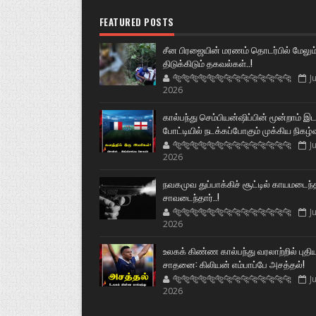
FEATURED POSTS
சீன பிரஜையின் மரணம் தொடர்பில் மேலும
திடுக்கிடும் தகவல்கள்..!
🐅🐅🐅🐅🐅🐅🐆🐆🐆🐆🐆🐆🐆🐆
Ju
2026
கால்பந்து செம்பியன்ஷிப்பின் மூன்றாம் இ
போட்டியில் நடக்கப்போகும் முக்கிய நிகழ்
🐅🐅🐅🐅🐅🐅🐆🐆🐆🐆🐆🐆🐆🐆
Ju
2026
நவகமுவ துப்பாக்கிச் சூட்டில் காயமடைந்
சாவடைந்தார்..!
🐅🐅🐅🐅🐅🐅🐆🐆🐆🐆🐆🐆🐆🐆
Ju
2026
உலகக் கிண்ண கால்பந்து வரலாற்றில் புதி
சாதனை: கிலியன் எம்பாப்பே அசத்தல்!
🐅🐅🐅🐅🐅🐅🐆🐆🐆🐆🐆🐆🐆🐆
Ju
2026