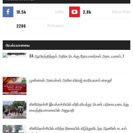
18.5k
2.8k
Likes
Subscribes
2286
Followers
பிரபல்யமானவை
84 ஆயிரத்திற்கும் அதிக டெங்கு நோயாளர்கள் அடையாளம்..!
முன்னாள் அமைச்சர் அகில விராஜ் காரியவசம் கைது!
கிளிநொச்சி இயக்கச்சியில் வீதி விபத்து: பெண் படுகாயமடைந்து
வைத்தியசாலையில் அனுமதி
கிளிநொச்சியில் எரிந்த நிலையில் வீழ்ந்துகிடந்த ஆணின் சடலம்