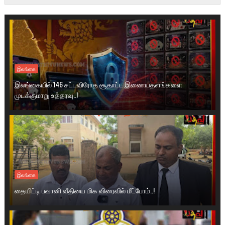
இலங்கை
இலங்கையில் 146 சட்டவிரோத சூதாட்ட இணையதளங்களை
முடக்குமாறு உத்தரவு..!
இலங்கை
தையிட்டி பவானி வீதியை மிக விரைவில் மீட்போம்..!