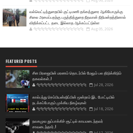
🐅🐅🐅🐅🐅🐅🐆🐆🐆🐆🐆🐆🐆🐆
Aug 06, 2026
வல்வெட்டித்துறையில் குட்டிமணி தங்கத்துரை ஆகியோருக்கு
சிலை அமைப்பதற்கு பருத்தித்துறை நீதவான் நீதிமன்றத்தினால்
விதிக்கப்பட்ட தடை இல்லாத ஆக்கப்பட்டுள்ள
🐅🐅🐅🐅🐅🐅🐆🐆🐆🐆🐆🐆🐆🐆
Aug 05, 2026
FEATURED POSTS
சீன பிரஜையின் மரணம் தொடர்பில் மேலும் பல திடுக்கிடும்
தகவல்கள்..!
🐅🐅🐅🐅🐅🐅🐆🐆🐆🐆🐆🐆🐆🐆
Jul 28, 2026
கால்பந்து செம்பியன்ஷிப்பின் மூன்றாம் இட போட்டியில்
நடக்கப்போகும் முக்கிய நிகழ்வுகள்
🐅🐅🐅🐅🐅🐅🐆🐆🐆🐆🐆🐆🐆🐆
Jul 18, 2026
நவகமுவ துப்பாக்கிச் சூட்டில் காயமடைந்தவர்
சாவடைந்தார்..!
🐅🐅🐅🐅🐅🐅🐆🐆🐆🐆🐆🐆🐆🐆
Jul 17, 2026