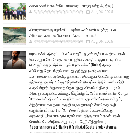
கலைமகளில் கலக்கிய மாணவர் பாராளுமன்ற அமர்வு (
🐅🐅🐅🐅🐅🐅🐆🐆🐆🐆🐆🐆🐆🐆
Aug 06, 2026
விசாரணைக்கு எடுக்கப்படவுள்ள செம்மணி வழக்கு - பல
அறிக்கைகள் மன்றில் சமர்ப்பிக்கப்படலாம்..!
🐅🐅🐅🐅🐅🐅🐆🐆🐆🐆🐆🐆🐆🐆
Aug 06, 2026
ரோலெக்ஸ் திரைப்படம் எப்போது? - நடிகர் சூர்யா அதிரடி பதில்
இயக்குநர் லோகேஷ் கனகராஜ் இயக்கத்தில் சூர்யா நடிப்பில்
பெரிதும் எதிர்பார்க்கப்படும் 'ரோலெக்ஸ்' (Rolex) திரைப்படம்
எப்போது தொடங்கும் என்பது குறித்து நடிகர் சூர்யா
சுவாரஸ்யமான பதிலளித்துள்ளார். இயக்குநர் லோகேஷ் கனகராஜ்
தற்போது நடிகர் அல்லு அர்ஜுனின் திரைப்படத்தில் பணியாற்றி
வருகின்றார். அதனைத் தொடர்ந்து 'விக்ரம் 2' திரைப்படமும்
அவரது பட்டியலில் உள்ளது. இருப்பினும், நேர்காணல்களின் போது
'ரோலெக்ஸ்' திரைப்படம் நிச்சயமாக உருவாக்கப்படும் என்றும்,
அதற்கான கதையை எழுதி வருவதாகவும் லோகேஷ் கூறி
வருகின்றார். எனவே, 'ரோலெக்ஸ்' திரைப்படம் எப்போது
அதிகாரப்பூர்வமாக உருவாகும் என்பதற்கு காலம் தான் பதில்
சொல்ல வேண்டும் என்று சூர்யா தெரிவித்துள்ளார்.
#sooriyannews #Srilanka #TruthAtAllCosts #rolex #surya