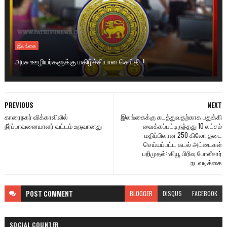
இலங்கை
அரசு ஊழியர்களுக்கு மகிழ்ச்சியான செய்தி..!
PREVIOUS
NEXT
காரைநகர் விக்காவிலில்
இலங்கைக்கு கடத்துவதற்காக பதுக்கி
நீர்ப்பாவனையாளர் வட்டம் உருவானது
வைக்கப்பட்டிருந்தது 10 லட்சம்
மதிப்பிலான 250 கிலோ தடை
செய்யப்பட்ட கடல் அட்டைகள்
பறிமுதல்:-கியூ பிரிவு போலீசார்
நடவடிக்கை
POST
COMMENT
BLOGGER
DISQUS
FACEBOOK
SOCIAL COUNTER