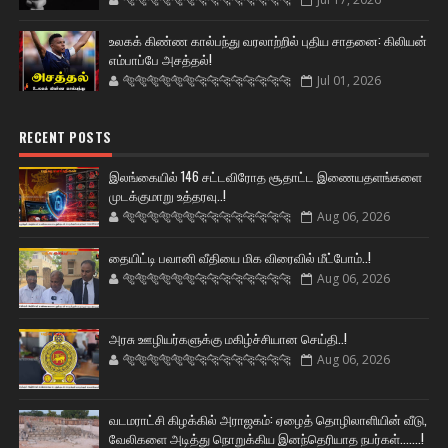
உலகக் கிண்ண கால்பந்து வரலாற்றில் புதிய சாதனை: கிலியன்
எம்பாப்பே அசத்தல்!
🐅🐅🐅🐅🐅🐅🐆🐆🐆🐆🐆🐆🐆🐆
Jul 01, 2026
RECENT POSTS
இலங்கையில் 146 சட்டவிரோத சூதாட்ட இணையதளங்களை
முடக்குமாறு உத்தரவு..!
🐅🐅🐅🐅🐅🐅🐆🐆🐆🐆🐆🐆🐆🐆
Aug 06, 2026
தையிட்டி பவானி வீதியை மிக விரைவில் மீட்போம்..!
🐅🐅🐅🐅🐅🐅🐆🐆🐆🐆🐆🐆🐆🐆
Aug 06, 2026
அரசு ஊழியர்களுக்கு மகிழ்ச்சியான செய்தி..!
🐅🐅🐅🐅🐅🐅🐆🐆🐆🐆🐆🐆🐆🐆
Aug 06, 2026
வடமராட்சி கிழக்கில் அராஜகம்: ஏழைத் தொழிலாளியின் வீடு,
வேலிகளை அடித்து நொறுக்கிய இனந்தெரியாத நபர்கள்.......!