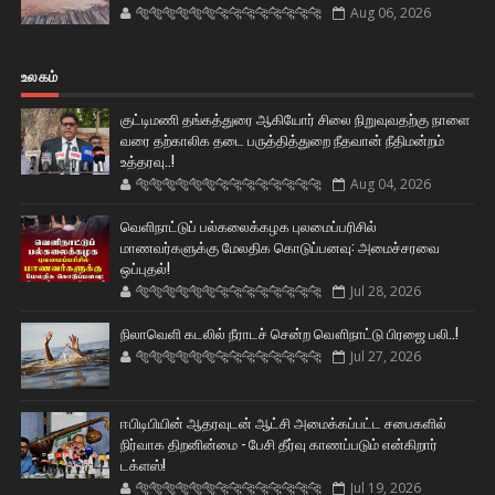
🐅🐅🐅🐅🐅🐅🐆🐆🐆🐆🐆🐆🐆🐆
Aug 06, 2026
உலகம்
குட்டிமணி தங்கத்துரை ஆகியோர் சிலை நிறுவுவதற்கு நாளை
வரை தற்காலிக தடை பருத்தித்துறை நீதவான் நீதிமன்றம்
உத்தரவு..!
🐅🐅🐅🐅🐅🐅🐆🐆🐆🐆🐆🐆🐆🐆
Aug 04, 2026
வெளிநாட்டுப் பல்கலைக்கழக புலமைப்பரிசில்
மாணவர்களுக்கு மேலதிக கொடுப்பனவு: அமைச்சரவை
ஒப்புதல்!
🐅🐅🐅🐅🐅🐅🐆🐆🐆🐆🐆🐆🐆🐆
Jul 28, 2026
நிலாவெளி கடலில் நீராடச் சென்ற வௌிநாட்டு பிரஜை பலி..!
🐅🐅🐅🐅🐅🐅🐆🐆🐆🐆🐆🐆🐆🐆
Jul 27, 2026
ஈபிடிபியின் ஆதரவுடன் ஆட்சி அமைக்கப்பட்ட சபைகளில்
நிர்வாக திறனின்மை - பேசி தீர்வு காணப்படும் என்கிறார்
டக்ளஸ்!
🐅🐅🐅🐅🐅🐅🐆🐆🐆🐆🐆🐆🐆🐆
Jul 19, 2026