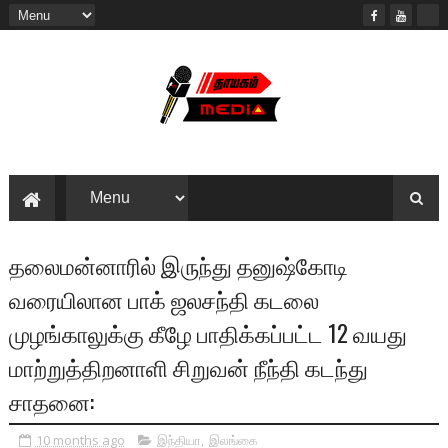
தலைமன்னாரில் இருந்து தனுஷ்கோடி
வரையிலான பாக் ஜலசந்தி கடலை
முழங்காலுக்கு கீழே பாதிக்கப்பட்ட 12 வயது
மாற்றுத்திறனாளி சிறுவன் நீந்தி கடந்து
சாதனை:
10 months ago
இந்தியா
,
இலங்கை