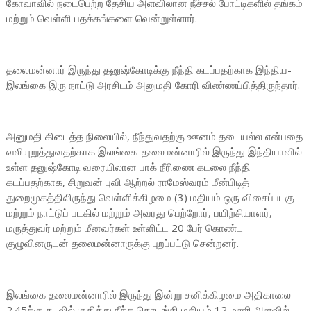
கோவாவில் நடைபெற்ற தேசிய அளவிலான நீச்சல் போட்டிகளில் தங்கம்
மற்றும் வெள்ளி பதக்கங்களை வென்றுள்ளார்.
தலைமன்னார் இருந்து தனுஷ்கோடிக்கு நீந்தி கடப்பதற்காக இந்திய-
இலங்கை இரு நாட்டு அரசிடம் அனுமதி கோரி விண்ணப்பித்திருந்தார்.
அனுமதி கிடைத்த நிலையில், நீந்துவதற்கு ஊனம் தடையல்ல என்பதை
வலியுறுத்துவதற்காக இலங்கை-தலைமன்னாரில் இருந்து இந்தியாவில்
உள்ள தனுஷ்கோடி வரையிலான பாக் நீரிணை கடலை நீந்தி
கடப்பதற்காக, சிறுவன் புவி ஆற்றல் ராமேஸ்வரம் மீன்பிடித்
துறைமுகத்திலிருந்து வெள்ளிக்கிழமை (3) மதியம் ஒரு விசைப்படகு
மற்றும் நாட்டுப் படகில் மற்றும் அவரது பெற்றோர், பயிற்சியாளர்,
மருத்துவர் மற்றும் மீனவர்கள் உள்ளிட்ட 20 பேர் கொண்ட
குழுவினருடன் தலைமன்னாருக்கு புறப்பட்டு சென்றனர்.
இலங்கை தலைமன்னாரில் இருந்து இன்று சனிக்கிழமை அதிகாலை
2.45க்கு கடலில் குதித்து நீந்த தொடங்கி மதியம் 12 மணி அளவில்