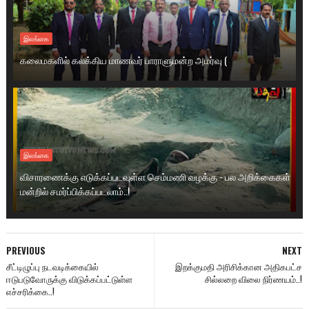
இலங்கை
கலைமகளில் கலக்கிய மாணவர் பாராளுமன்ற அமர்வு (
இலங்கை
விசாரணைக்கு எடுக்கப்படவுள்ள செம்மணி வழக்கு - பல அறிக்கைகள்
மன்றில் சமர்ப்பிக்கப்படலாம்..!
PREVIOUS
NEXT
சீட்டிழுப்பு நடவடிக்கையில்
இறக்குமதி அரிசிக்கான அதிகபட்ச
ஈடுபடுவோருக்கு விடுக்கப்பட்டுள்ள
சில்லறை விலை நிர்ணயம்..!
எச்சரிக்கை..!