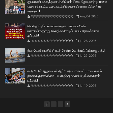
குட்டிமணி தங்கத்துரை ஆகியோர் சிலை நிறுவுவதற்கு நாளை
வரை தற்காலிக தடை பருத்தித்துறை நீதவான் நீதிமன்றம்
உத்தரவு..!
🐅🐅🐅🐅🐅🐅🐆🐆🐆🐆🐆🐆🐆🐆
Aug 04, 2026
வெளிநாட்டுப் பல்கலைக்கழக புலமைப்பரிசில்
மாணவர்களுக்கு மேலதிக கொடுப்பனவு: அமைச்சரவை
ஒப்புதல்!
🐅🐅🐅🐅🐅🐅🐆🐆🐆🐆🐆🐆🐆🐆
Jul 28, 2026
நிலாவெளி கடலில் நீராடச் சென்ற வௌிநாட்டு பிரஜை பலி..!
🐅🐅🐅🐅🐅🐅🐆🐆🐆🐆🐆🐆🐆🐆
Jul 27, 2026
ஈபிடிபியின் ஆதரவுடன் ஆட்சி அமைக்கப்பட்ட சபைகளில்
நிர்வாக திறனின்மை - பேசி தீர்வு காணப்படும் என்கிறார்
டக்ளஸ்!
🐅🐅🐅🐅🐅🐅🐆🐆🐆🐆🐆🐆🐆🐆
Jul 19, 2026