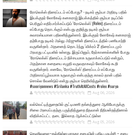
ரோலெக்ஸ் திரைப்படம் எப்போது? - நடிகர் சூர்யா அதிரடி பதில்
இயக்குநர் லோகேஷ் கனகராஜ் இயக்கத்தில் சூர்யா நடிப்பில்
பெரிதும் எதிர்பார்க்கப்படும் 'ரோலெக்ஸ்' (Rolex) திரைப்படம்
எப்போது தொடங்கும் என்பது குறித்து நடிகர் சூர்யா
சுவாரஸ்யமான பதிலளித்துள்ளார். இயக்குநர் லோகேஷ் கனகராஜ்
தற்போது நடிகர் அல்லு அர்ஜுனின் திரைப்படத்தில் பணியாற்றி
வருகின்றார். அதனைத் தொடர்ந்து 'விக்ரம் 2' திரைப்படமும்
அவரது பட்டியலில் உள்ளது. இருப்பினும், நேர்காணல்களின் போது
'ரோலெக்ஸ்' திரைப்படம் நிச்சயமாக உருவாக்கப்படும் என்றும்,
அதற்கான கதையை எழுதி வருவதாகவும் லோகேஷ் கூறி
வருகின்றார். எனவே, 'ரோலெக்ஸ்' திரைப்படம் எப்போது
அதிகாரப்பூர்வமாக உருவாகும் என்பதற்கு காலம் தான் பதில்
சொல்ல வேண்டும் என்று சூர்யா தெரிவித்துள்ளார்.
#sooriyannews #Srilanka #TruthAtAllCosts #rolex #surya
🐅🐅🐅🐅🐅🐅🐆🐆🐆🐆🐆🐆🐆🐆
Aug 06, 2026
வல்வெட்டித்துறையில் குட்டிமணி தங்கத்துரை ஆகியோருக்கு
சிலை அமைப்பதற்கு பருத்தித்துறை நீதவான் நீதிமன்றத்தினால்
விதிக்கப்பட்ட தடை இல்லாத ஆக்கப்பட்டுள்ள
🐅🐅🐅🐅🐅🐅🐆🐆🐆🐆🐆🐆🐆🐆
Aug 05, 2026
தெஹிவளை–கல்கிஸ்ஸ மாநகர சபையின் புதிய முயற்சி – சபை