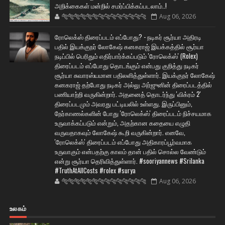
அறிக்கைகள் மன்றில் சமர்ப்பிக்கப்படலாம்..!
🐅🐅🐅🐅🐅🐅🐆🐆🐆🐆🐆🐆🐆🐆
Aug 06, 2026
ரோலெக்ஸ் திரைப்படம் எப்போது? - நடிகர் சூர்யா அதிரடி
பதில் இயக்குநர் லோகேஷ் கனகராஜ் இயக்கத்தில் சூர்யா
நடிப்பில் பெரிதும் எதிர்பார்க்கப்படும் 'ரோலெக்ஸ்' (Rolex)
திரைப்படம் எப்போது தொடங்கும் என்பது குறித்து நடிகர்
சூர்யா சுவாரஸ்யமான பதிலளித்துள்ளார். இயக்குநர் லோகேஷ்
கனகராஜ் தற்போது நடிகர் அல்லு அர்ஜுனின் திரைப்படத்தில்
பணியாற்றி வருகின்றார். அதனைத் தொடர்ந்து 'விக்ரம் 2'
திரைப்படமும் அவரது பட்டியலில் உள்ளது. இருப்பினும்,
நேர்காணல்களின் போது 'ரோலெக்ஸ்' திரைப்படம் நிச்சயமாக
உருவாக்கப்படும் என்றும், அதற்கான கதையை எழுதி
வருவதாகவும் லோகேஷ் கூறி வருகின்றார். எனவே,
'ரோலெக்ஸ்' திரைப்படம் எப்போது அதிகாரப்பூர்வமாக
உருவாகும் என்பதற்கு காலம் தான் பதில் சொல்ல வேண்டும்
என்று சூர்யா தெரிவித்துள்ளார். #sooriyannews #Srilanka
#TruthAtAllCosts #rolex #surya
🐅🐅🐅🐅🐅🐅🐆🐆🐆🐆🐆🐆🐆🐆
Aug 06, 2026
உலகம்