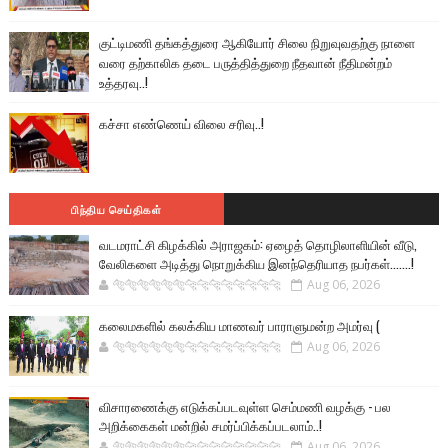
குட்டிமணி தங்கத்துரை ஆகியோர் சிலை நிறுவுவதற்கு நாளை
வரை தற்காலிக தடை பருத்தித்துறை நீதவான் நீதிமன்றம்
உத்தரவு..!
கச்சா எண்ணெய் விலை சரிவு..!
பிந்திய செய்திகள்
வடமராட்சி கிழக்கில் அராஜகம்: ஏழைத் தொழிலாளியின் வீடு,
வேலிகளை அடித்து நொறுக்கிய இனந்தெரியாத நபர்கள்.......!
🐅🐅🐅🐅🐅🐅🐆🐆🐆🐆🐆🐆🐆🐆
Aug 06, 2026
கலைமகளில் கலக்கிய மாணவர் பாராளுமன்ற அமர்வு (
🐅🐅🐅🐅🐅🐅🐆🐆🐆🐆🐆🐆🐆🐆
Aug 06, 2026
விசாரணைக்கு எடுக்கப்படவுள்ள செம்மணி வழக்கு - பல
அறிக்கைகள் மன்றில் சமர்ப்பிக்கப்படலாம்..!
🐅🐅🐅🐅🐅🐅🐆🐆🐆🐆🐆🐆🐆🐆
Aug 06, 2026