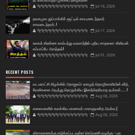
🐅🐅🐅🐅🐅🐅🐆🐆🐆🐆🐆🐆🐆🐆
Jul 18, 2026
நவகமுவ துப்பாக்கிச் சூட்டில் காயமடைந்தவர்
சாவடைந்தார்..!
🐅🐅🐅🐅🐅🐅🐆🐆🐆🐆🐆🐆🐆🐆
Jul 17, 2026
உலகக் கிண்ண கால்பந்து வரலாற்றில் புதிய சாதனை: கிலியன்
எம்பாப்பே அசத்தல்!
🐅🐅🐅🐅🐅🐅🐆🐆🐆🐆🐆🐆🐆🐆
Jul 01, 2026
RECENT POSTS
வடமராட்சி கிழக்கில் அராஜகம்: ஏழைத் தொழிலாளியின் வீடு,
வேலிகளை அடித்து நொறுக்கிய இனந்தெரியாத நபர்கள்.......!
🐅🐅🐅🐅🐅🐅🐆🐆🐆🐆🐆🐆🐆🐆
Aug 06, 2026
கலைமகளில் கலக்கிய மாணவர் பாராளுமன்ற அமர்வு (
🐅🐅🐅🐅🐅🐅🐆🐆🐆🐆🐆🐆🐆🐆
Aug 06, 2026
விசாரணைக்கு எடுக்கப்படவுள்ள செம்மணி வழக்கு - பல