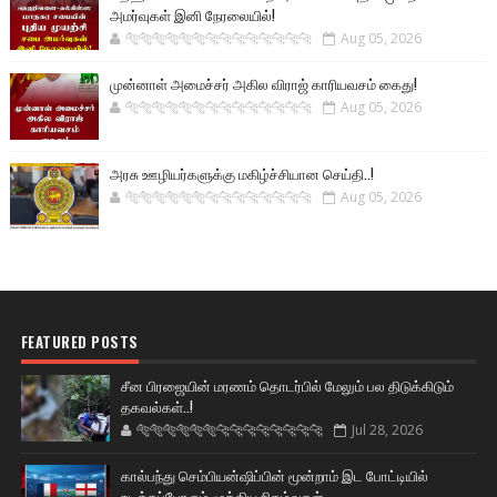
அமர்வுகள் இனி நேரலையில்!
🐅🐅🐅🐅🐅🐅🐆🐆🐆🐆🐆🐆🐆🐆
Aug 05, 2026
முன்னாள் அமைச்சர் அகில விராஜ் காரியவசம் கைது!
🐅🐅🐅🐅🐅🐅🐆🐆🐆🐆🐆🐆🐆🐆
Aug 05, 2026
அரசு ஊழியர்களுக்கு மகிழ்ச்சியான செய்தி..!
🐅🐅🐅🐅🐅🐅🐆🐆🐆🐆🐆🐆🐆🐆
Aug 05, 2026
FEATURED POSTS
சீன பிரஜையின் மரணம் தொடர்பில் மேலும் பல திடுக்கிடும்
தகவல்கள்..!
🐅🐅🐅🐅🐅🐅🐆🐆🐆🐆🐆🐆🐆🐆
Jul 28, 2026
கால்பந்து செம்பியன்ஷிப்பின் மூன்றாம் இட போட்டியில்
நடக்கப்போகும் முக்கிய நிகழ்வுகள்