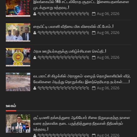
இலங்கையில் 146 சட்டவிரோத சூதாட்ட இணையதளங்களை
முடக்குமாறு உத்தரவு..!
🐅🐅🐅🐅🐅🐅🐆🐆🐆🐆🐆🐆🐆🐆
Aug 06, 2026
தையிட்டி பவானி வீதியை மிக விரைவில் மீட்போம்..!
🐅🐅🐅🐅🐅🐅🐆🐆🐆🐆🐆🐆🐆🐆
Aug 06, 2026
அரசு ஊழியர்களுக்கு மகிழ்ச்சியான செய்தி..!
🐅🐅🐅🐅🐅🐅🐆🐆🐆🐆🐆🐆🐆🐆
Aug 06, 2026
வடமராட்சி கிழக்கில் அராஜகம்: ஏழைத் தொழிலாளியின் வீடு,
வேலிகளை அடித்து நொறுக்கிய இனந்தெரியாத நபர்கள்.......!
🐅🐅🐅🐅🐅🐅🐆🐆🐆🐆🐆🐆🐆🐆
Aug 06, 2026
உலகம்
குட்டிமணி தங்கத்துரை ஆகியோர் சிலை நிறுவுவதற்கு நாளை
வரை தற்காலிக தடை பருத்தித்துறை நீதவான் நீதிமன்றம்
உத்தரவு..!
🐅🐅🐅🐅🐅🐅🐆🐆🐆🐆🐆🐆🐆🐆
Aug 04, 2026