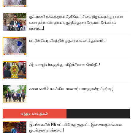
குட்டிமணி தங்கத்துரை ஆகியோர் சிலை நிறுவுவதற்கு நாளை
வரை தற்காலிக தடை பருத்தித்துறை நீதவான் நீதிமன்றம்
உத்தரவு..!
யாழில் வெடி விபத்தில் ஒருவர் சாவடைந்துள்ளார்..!
அரசு ஊழியர்களுக்கு மகிழ்ச்சியான செய்தி..!
கலைமகளில் கலக்கிய மாணவர் பாராளுமன்ற அமர்வு (
பிந்திய செய்திகள்
இலங்கையில் 146 சட்டவிரோத சூதாட்ட இணையதளங்களை
முடக்குமாறு உத்தரவு..!