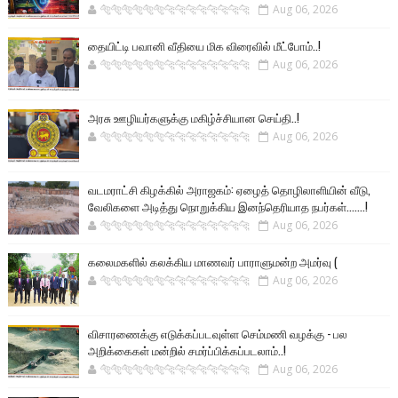
🐅🐅🐅🐅🐅🐅🐆🐆🐆🐆🐆🐆🐆🐆
Aug 06, 2026
தையிட்டி பவானி வீதியை மிக விரைவில் மீட்போம்..!
🐅🐅🐅🐅🐅🐅🐆🐆🐆🐆🐆🐆🐆🐆
Aug 06, 2026
அரசு ஊழியர்களுக்கு மகிழ்ச்சியான செய்தி..!
🐅🐅🐅🐅🐅🐅🐆🐆🐆🐆🐆🐆🐆🐆
Aug 06, 2026
வடமராட்சி கிழக்கில் அராஜகம்: ஏழைத் தொழிலாளியின் வீடு,
வேலிகளை அடித்து நொறுக்கிய இனந்தெரியாத நபர்கள்.......!
🐅🐅🐅🐅🐅🐅🐆🐆🐆🐆🐆🐆🐆🐆
Aug 06, 2026
கலைமகளில் கலக்கிய மாணவர் பாராளுமன்ற அமர்வு (
🐅🐅🐅🐅🐅🐅🐆🐆🐆🐆🐆🐆🐆🐆
Aug 06, 2026
விசாரணைக்கு எடுக்கப்படவுள்ள செம்மணி வழக்கு - பல
அறிக்கைகள் மன்றில் சமர்ப்பிக்கப்படலாம்..!
🐅🐅🐅🐅🐅🐅🐆🐆🐆🐆🐆🐆🐆🐆
Aug 06, 2026