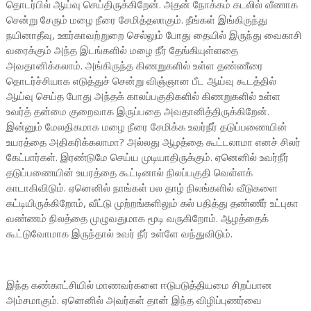
தொடர்பில் ஆய்வு செய்திருக்கிறேன். அதன் நோக்கம் கடலில் வீணாக
சென்று சேரும் மழை நீரை சேமித்தலாகும். நீங்கள் இங்கிருந்து
நயினாதீவு, ஊர்காவற்றுறை செல்லும் போது தையில் இருந்து வைகாசி
வரைக்கும் அந்த இடங்களில் மழை நீர் தேங்கியுள்ளதை
அவதானிக்கலாம். அங்கிருந்த கிணறுகளில் உள்ள தண்ணீரை
தொடர்ச்சியாக எடுத்துச் சென்று விஞ்ஞான பீட ஆய்வு கூடத்தில்
ஆய்வு செய்த போது அந்தக் காலப்பகுதிகளில் கிணறுகளில் உள்ள
உவர்த் தன்மை குறைவாக இருப்பதை அவதானித்திருக்கிறேன்.
இன்னும் மேலதிகமாக மழை நீரை சேமிக்க உவர்நீர் தடுப்பணையின்
உயரத்தை அதிகரிக்கலாமா? அல்லது ஆழத்தை கூட்டலாமா எனச் சிலர்
கேட்பார்கள். இரண்டுமே செய்ய முடியாதிருக்கும். ஏனெனில் உவர்நீர்
தடுப்பணையின் உயரத்தை கூட்டினால் நிலப்பகுதி வெள்ளக்
காடாகிவிடும். ஏனெனில் நாங்கள் பல தாழ் நிலங்களில் வீடுகளை
கட்டியிருக்கிறோம், வீட்டு முற்றங்களிலும் கல் பதித்து தண்ணீர் உட்புகா
வண்ணம் நிலத்தை முழுவதுமாக மூடி வருகிறோம். ஆழத்தைக்
கூட்டுவோமாக இருந்தால் உவர் நீர் உள்ளே வந்துவிடும்.
இந்த கண்காட்சியில் மாணவர்களை ஈடுபடுத்தியமை சிறப்பான
அம்சமாகும். ஏனெனில் அவர்கள் தான் இந்த விழிப்புணர்வை