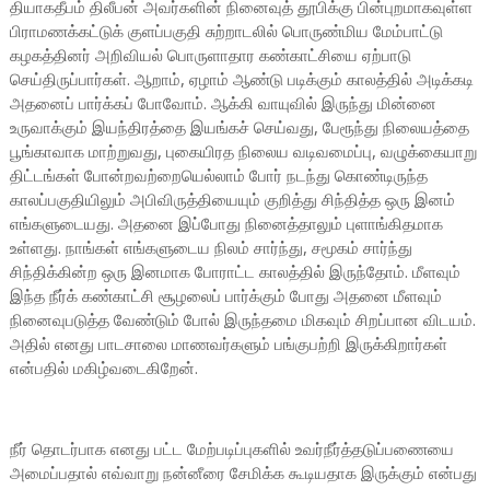
தியாகதீபம் திலீபன் அவர்களின் நினைவுத் தூபிக்கு பின்புறமாகவுள்ள
பிராமணக்கட்டுக் குளப்பகுதி சுற்றாடலில் பொருண்மிய மேம்பாட்டு
கழகத்தினர் அறிவியல் பொருளாதார கண்காட்சியை ஏற்பாடு
செய்திருப்பார்கள். ஆறாம், ஏழாம் ஆண்டு படிக்கும் காலத்தில் அடிக்கடி
அதனைப் பார்க்கப் போவோம். ஆக்கி வாயுவில் இருந்து மின்னை
உருவாக்கும் இயந்திரத்தை இயங்கச் செய்வது, பேரூந்து நிலையத்தை
பூங்காவாக மாற்றுவது, புகையிரத நிலைய வடிவமைப்பு, வழுக்கையாறு
திட்டங்கள் போன்றவற்றையெல்லாம் போர் நடந்து கொண்டிருந்த
காலப்பகுதியிலும் அபிவிருத்தியையும் குறித்து சிந்தித்த ஒரு இனம்
எங்களுடையது. அதனை இப்போது நினைத்தாலும் புளாங்கிதமாக
உள்ளது. நாங்கள் எங்களுடைய நிலம் சார்ந்து, சமூகம் சார்ந்து
சிந்திக்கின்ற ஒரு இனமாக போராட்ட காலத்தில் இருந்தோம். மீளவும்
இந்த நீர்க் கண்காட்சி சூழலைப் பார்க்கும் போது அதனை மீளவும்
நினைவுபடுத்த வேண்டும் போல் இருந்தமை மிகவும் சிறப்பான விடயம்.
அதில் எனது பாடசாலை மாணவர்களும் பங்குபற்றி இருக்கிறார்கள்
என்பதில் மகிழ்வடைகிறேன்.
நீர் தொடர்பாக எனது பட்ட மேற்படிப்புகளில் உவர்நீர்த்தடுப்பணையை
அமைப்பதால் எவ்வாறு நன்னீரை சேமிக்க கூடியதாக இருக்கும் என்பது