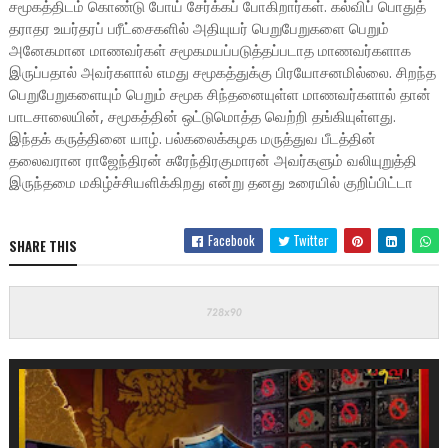
சமூகத்திடம் கொண்டு போய் சேர்க்கப் போகிறார்கள். கல்விப் பொதுத்
தராதர உயர்தரப் பரீட்சைகளில் அதியுயர் பெறுபேறுகளை பெறும்
அனேகமான மாணவர்கள் சமூகமயப்படுத்தப்படாத மாணவர்களாக
இருப்பதால் அவர்களால் எமது சமூகத்துக்கு பிரயோசனமில்லை. சிறந்த
பெறுபேறுகளையும் பெறும் சமூக சிந்தனையுள்ள மாணவர்களால் தான்
பாடசாலையின், சமூகத்தின் ஒட்டுமொத்த வெற்றி தங்கியுள்ளது.
இந்தக் கருத்தினை யாழ். பல்கலைக்கழக மருத்துவ பீடத்தின்
தலைவரான ராஜேந்திரன் சுரேந்திரகுமாரன் அவர்களும் வலியுறுத்தி
இருந்தமை மகிழ்ச்சியளிக்கிறது என்று தனது உரையில் குறிப்பிட்டா
Facebook
Twitter
SHARE THIS