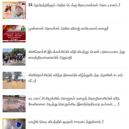
84 ஆயிரத்திற்கும் அதிக டெங்கு நோயாளர்கள் அடையாளம்..!
முன்னாள் அமைச்சர் அகில விராஜ் காரியவசம் கைது!
கிளிநொச்சி இயக்கச்சியில் வீதி விபத்து: பெண் படுகாயமடைந்து
வைத்தியசாலையில் அனுமதி
கிளிநொச்சியில் எரிந்த நிலையில் வீழ்ந்துகிடந்த ஆணின் சடலம்
மீட்பு!
வடமராட்சி கிழக்கில் அராஜகம்: ஏழைத் தொழிலாளியின் வீடு,
வேலிகளை அடித்து நொறுக்கிய இனந்தெரியாத நபர்கள்.......!
யாழில் வெடி விபத்தில் ஒருவர் சாவடைந்துள்ளார்..!