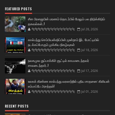
FEATURED POSTS
சீன பிரஜையின் மரணம் தொடர்பில் மேலும் பல திடுக்கிடும்
தகவல்கள்..!
🐅🐅🐅🐅🐅🐅🐆🐆🐆🐆🐆🐆🐆🐆
Jul 28, 2026
கால்பந்து செம்பியன்ஷிப்பின் மூன்றாம் இட போட்டியில்
நடக்கப்போகும் முக்கிய நிகழ்வுகள்
🐅🐅🐅🐅🐅🐅🐆🐆🐆🐆🐆🐆🐆🐆
Jul 18, 2026
நவகமுவ துப்பாக்கிச் சூட்டில் காயமடைந்தவர்
சாவடைந்தார்..!
🐅🐅🐅🐅🐅🐅🐆🐆🐆🐆🐆🐆🐆🐆
Jul 17, 2026
உலகக் கிண்ண கால்பந்து வரலாற்றில் புதிய சாதனை: கிலியன்
எம்பாப்பே அசத்தல்!
🐅🐅🐅🐅🐅🐅🐆🐆🐆🐆🐆🐆🐆🐆
Jul 01, 2026
RECENT POSTS