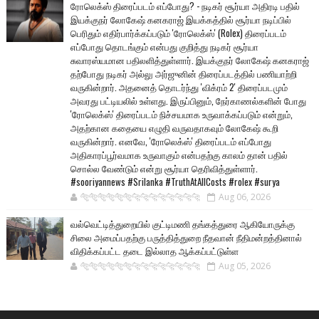
ரோலெக்ஸ் திரைப்படம் எப்போது? - நடிகர் சூர்யா அதிரடி பதில்
இயக்குநர் லோகேஷ் கனகராஜ் இயக்கத்தில் சூர்யா நடிப்பில்
பெரிதும் எதிர்பார்க்கப்படும் 'ரோலெக்ஸ்' (Rolex) திரைப்படம்
எப்போது தொடங்கும் என்பது குறித்து நடிகர் சூர்யா
சுவாரஸ்யமான பதிலளித்துள்ளார். இயக்குநர் லோகேஷ் கனகராஜ்
தற்போது நடிகர் அல்லு அர்ஜுனின் திரைப்படத்தில் பணியாற்றி
வருகின்றார். அதனைத் தொடர்ந்து 'விக்ரம் 2' திரைப்படமும்
அவரது பட்டியலில் உள்ளது. இருப்பினும், நேர்காணல்களின் போது
'ரோலெக்ஸ்' திரைப்படம் நிச்சயமாக உருவாக்கப்படும் என்றும்,
அதற்கான கதையை எழுதி வருவதாகவும் லோகேஷ் கூறி
வருகின்றார். எனவே, 'ரோலெக்ஸ்' திரைப்படம் எப்போது
அதிகாரப்பூர்வமாக உருவாகும் என்பதற்கு காலம் தான் பதில்
சொல்ல வேண்டும் என்று சூர்யா தெரிவித்துள்ளார்.
#sooriyannews #Srilanka #TruthAtAllCosts #rolex #surya
🐅🐅🐅🐅🐅🐅🐆🐆🐆🐆🐆🐆🐆🐆
Aug 06, 2026
வல்வெட்டித்துறையில் குட்டிமணி தங்கத்துரை ஆகியோருக்கு
சிலை அமைப்பதற்கு பருத்தித்துறை நீதவான் நீதிமன்றத்தினால்
விதிக்கப்பட்ட தடை இல்லாத ஆக்கப்பட்டுள்ள
🐅🐅🐅🐅🐅🐅🐆🐆🐆🐆🐆🐆🐆🐆
Aug 05, 2026