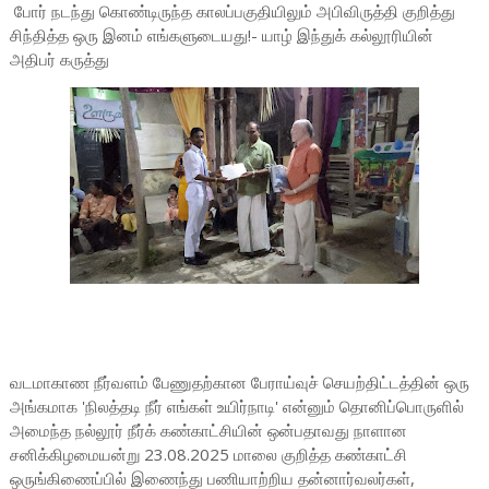
போர் நடந்து கொண்டிருந்த காலப்பகுதியிலும் அபிவிருத்தி குறித்து
சிந்தித்த ஒரு இனம் எங்களுடையது!- யாழ் இந்துக் கல்லூரியின்
அதிபர் கருத்து
வடமாகாண நீர்வளம் பேணுதற்கான பேராய்வுச் செயற்திட்டத்தின் ஒரு
அங்கமாக 'நிலத்தடி நீர் எங்கள் உயிர்நாடி' என்னும் தொனிப்பொருளில்
அமைந்த நல்லூர் நீர்க் கண்காட்சியின் ஒன்பதாவது நாளான
சனிக்கிழமையன்று 23.08.2025 மாலை குறித்த கண்காட்சி
ஒருங்கிணைப்பில் இணைந்து பணியாற்றிய தன்னார்வலர்கள்,