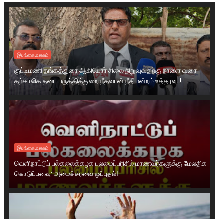
இலங்கை.உலகம்
குட்டிமணி தங்கத்துரை ஆகியோர் சிலை நிறுவுவதற்கு நாளை வரை
தற்காலிக தடை பருத்தித்துறை நீதவான் நீதிமன்றம் உத்தரவு..!
இலங்கை.உலகம்
வெளிநாட்டுப் பல்கலைக்கழக புலமைப்பரிசில் மாணவர்களுக்கு மேலதிக
கொடுப்பனவு: அமைச்சரவை ஒப்புதல்!