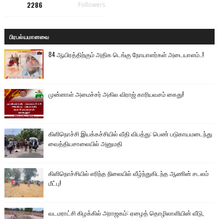
2286
Followers
பிரபல்யமானவை
84 ஆயிரத்திற்கும் அதிக டெங்கு நோயாளர்கள் அடையாளம்..!
முன்னாள் அமைச்சர் அகில விராஜ் காரியவசம் கைது!
கிளிநொச்சி இயக்கச்சியில் வீதி விபத்து: பெண் படுகாயமடைந்து
வைத்தியசாலையில் அனுமதி
கிளிநொச்சியில் எரிந்த நிலையில் வீழ்ந்துகிடந்த ஆணின் சடலம்
மீட்பு!
வடமராட்சி கிழக்கில் அராஜகம்: ஏழைத் தொழிலாளியின் வீடு,