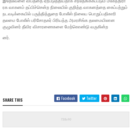
இதேவேளை விபத்தை ஏற்படுத்தியதாக சந்தேகிக்கப்படும் மகேந்திரா
ரக வாகனம் தப்பிச்சென்ற நிலையில் குறித்த வாகனத்தை கைப்பற்றும்
நடவடிக்கையில் பருத்தித்துறை போலீஸ் நிலைய பொறுப்பதிகாரி
தலமை போலீஸ் பரிசோதகர் பிரியந்த அமரசிங்க தலமையிலான
குழுவினர் தீவிர விசாரணைகளை மேற்கொண்டு வருகின்ற
னர்.
Facebook
Twitter
SHARE THIS