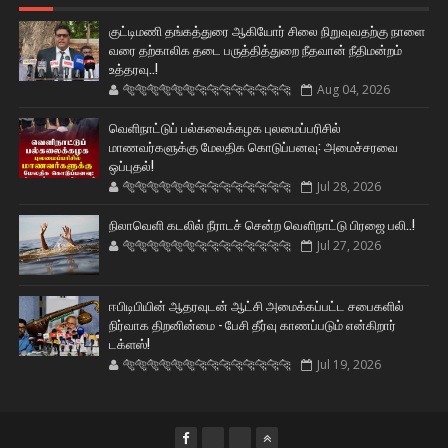
குட்டிமணி தங்கத்துரை ஆகியோர் சிலை நிறுவுவதற்கு நாளை
வரை தற்காலிக தடை பருத்தித்துறை நீதவான் நீதிமன்றம்
உத்தரவு..!
🐅🐅🐅🐅🐅🐅🐆🐆🐆🐆🐆🐆🐆🐆
Aug 04, 2026
வெளிநாட்டுப் பல்கலைக்கழக புலமைப்பரிசில்
மாணவர்களுக்கு மேலதிக கொடுப்பனவு: அமைச்சரவை
ஒப்புதல்!
🐅🐅🐅🐅🐅🐅🐆🐆🐆🐆🐆🐆🐆🐆
Jul 28, 2026
நிலாவெளி கடலில் நீராடச் சென்ற வௌிநாட்டு பிரஜை பலி..!
🐅🐅🐅🐅🐅🐅🐆🐆🐆🐆🐆🐆🐆🐆
Jul 27, 2026
ஈபிடிபியின் ஆதரவுடன் ஆட்சி அமைக்கப்பட்ட சபைகளில்
நிர்வாக திறனின்மை - பேசி தீர்வு காணப்படும் என்கிறார்
டக்ளஸ்!
🐅🐅🐅🐅🐅🐅🐆🐆🐆🐆🐆🐆🐆🐆
Jul 19, 2026