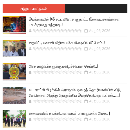
பிந்திய செய்திகள்
இலங்கையில் 146 சட்டவிரோத சூதாட்ட இணையதளங்களை
முடக்குமாறு உத்தரவு..!
🐅🐅🐅🐅🐅🐅🐆🐆🐆🐆🐆🐆🐆🐆
Aug 06, 2026
தையிட்டி பவானி வீதியை மிக விரைவில் மீட்போம்..!
🐅🐅🐅🐅🐅🐅🐆🐆🐆🐆🐆🐆🐆🐆
Aug 06, 2026
அரசு ஊழியர்களுக்கு மகிழ்ச்சியான செய்தி..!
🐅🐅🐅🐅🐅🐅🐆🐆🐆🐆🐆🐆🐆🐆
Aug 06, 2026
வடமராட்சி கிழக்கில் அராஜகம்: ஏழைத் தொழிலாளியின் வீடு,
வேலிகளை அடித்து நொறுக்கிய இனந்தெரியாத நபர்கள்.......!
🐅🐅🐅🐅🐅🐅🐆🐆🐆🐆🐆🐆🐆🐆
Aug 06, 2026
கலைமகளில் கலக்கிய மாணவர் பாராளுமன்ற அமர்வு (
🐅🐅🐅🐅🐅🐅🐆🐆🐆🐆🐆🐆🐆🐆
Aug 06, 2026