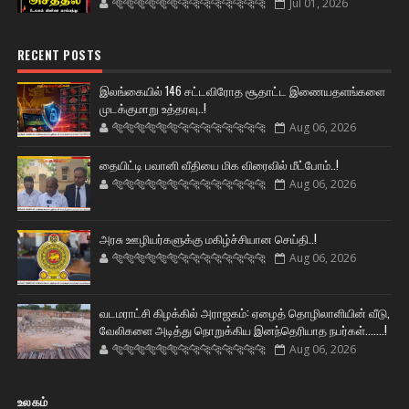
🐅🐅🐅🐅🐅🐅🐆🐆🐆🐆🐆🐆🐆🐆
Jul 01, 2026
RECENT POSTS
இலங்கையில் 146 சட்டவிரோத சூதாட்ட இணையதளங்களை
முடக்குமாறு உத்தரவு..!
🐅🐅🐅🐅🐅🐅🐆🐆🐆🐆🐆🐆🐆🐆
Aug 06, 2026
தையிட்டி பவானி வீதியை மிக விரைவில் மீட்போம்..!
🐅🐅🐅🐅🐅🐅🐆🐆🐆🐆🐆🐆🐆🐆
Aug 06, 2026
அரசு ஊழியர்களுக்கு மகிழ்ச்சியான செய்தி..!
🐅🐅🐅🐅🐅🐅🐆🐆🐆🐆🐆🐆🐆🐆
Aug 06, 2026
வடமராட்சி கிழக்கில் அராஜகம்: ஏழைத் தொழிலாளியின் வீடு,
வேலிகளை அடித்து நொறுக்கிய இனந்தெரியாத நபர்கள்.......!
🐅🐅🐅🐅🐅🐅🐆🐆🐆🐆🐆🐆🐆🐆
Aug 06, 2026
உலகம்