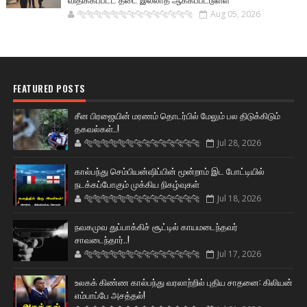
🐅🐅🐅🐅🐅🐅🐆🐆🐆🐆🐆🐆🐆🐆
Aug 05, 2026
FEATURED POSTS
சீன பிரஜையின் மரணம் தொடர்பில் மேலும் பல திடுக்கிடும்
தகவல்கள்..!
🐅🐅🐅🐅🐅🐅🐆🐆🐆🐆🐆🐆🐆🐆
Jul 28, 2026
கால்பந்து செம்பியன்ஷிப்பின் மூன்றாம் இட போட்டியில்
நடக்கப்போகும் முக்கிய நிகழ்வுகள்
🐅🐅🐅🐅🐅🐅🐆🐆🐆🐆🐆🐆🐆🐆
Jul 18, 2026
நவகமுவ துப்பாக்கிச் சூட்டில் காயமடைந்தவர்
சாவடைந்தார்..!
🐅🐅🐅🐅🐅🐅🐆🐆🐆🐆🐆🐆🐆🐆
Jul 17, 2026
உலகக் கிண்ண கால்பந்து வரலாற்றில் புதிய சாதனை: கிலியன்
எம்பாப்பே அசத்தல்!