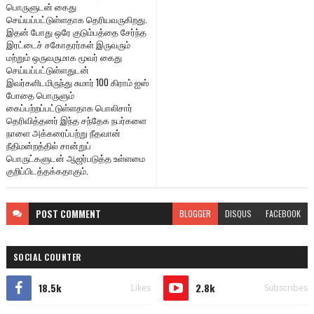
பொருளுடன் கைது
செய்யப்பட்டுள்ளதாக தெரியவருகிறது.
இதன் போது ஒரே குடும்பத்தை சேர்ந்த
இரட்டைச் சகோதரர்கள் இருவரும்
மற்றும் ஒருவருமாக மூவர் கைது
செய்யப்பட்டுள்ளதுடன்
இவர்களிடமிருந்து சுமார் 100 கிராம் ஐஸ்
போதை பொருளும்
கைப்பற்றப்பட்டுள்ளதாக பொலிசார்
தெரிவித்தனர் இந்த சந்தேக நபர்களை
நாளை அக்கரைப்பற்று நீதவான்
நீதிமன்றத்தில் சான்றுப்
பொருட்களுடன் ஆஜர்படுத்த உள்ளமை
குறிப்பிடத்தக்கதாகும்.
POST
COMMENT
BLOGGER
DISQUS
FACEBOOK
SOCIAL COUNTER
18.5k
2.8k
Likes
Subscribes