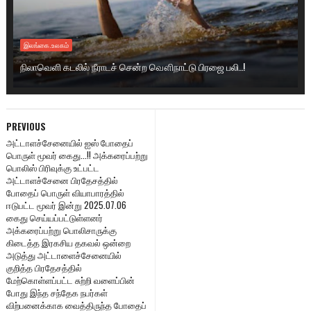
இலங்கை.உலகம்
நிலாவெளி கடலில் நீராடச் சென்ற வௌிநாட்டு பிரஜை பலி..!
PREVIOUS
அட்டாளச்சேனையில் ஐஸ் போதைப்
பொருள் மூவர் கைது...!! அக்கரைப்பற்று
பொலிஸ் பிரிவுக்கு உட்பட்ட
அட்டாளச்சேனை பிரதேசத்தில்
போதைப் பொருள் வியாபாரத்தில்
ஈடுபட்ட மூவர் இன்று 2025.07.06
கைது செய்யப்பட்டுள்ளனர்
அக்கரைப்பற்று பொலிசாருக்கு
கிடைத்த இரகசிய தகவல் ஒன்றை
அடுத்து அட்டாளைச்சேனையில்
குறித்த பிரதேசத்தில்
மேற்கொள்ளப்பட்ட சுற்றி வளைப்பின்
போது இந்த சந்தேக நபர்கள்
விற்பனைக்காக வைத்திருந்த போதைப்