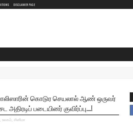
DITIONS
DISCLAIMER PAGE
பொலிஸாரின் கொடுர செயலால் ஆண் ஒருவர்
 அதிரடிப் படையினர் குவிர்ப்பு....!
,
உலகம்
,
சினிமா