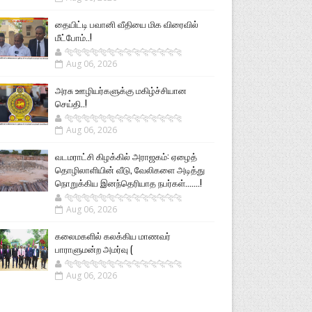
தையிட்டி பவானி வீதியை மிக விரைவில்
மீட்போம்..!
🐅🐅🐅🐅🐅🐅🐆🐆🐆🐆🐆🐆🐆🐆
Aug 06, 2026
அரசு ஊழியர்களுக்கு மகிழ்ச்சியான
செய்தி..!
🐅🐅🐅🐅🐅🐅🐆🐆🐆🐆🐆🐆🐆🐆
Aug 06, 2026
வடமராட்சி கிழக்கில் அராஜகம்: ஏழைத்
தொழிலாளியின் வீடு, வேலிகளை அடித்து
நொறுக்கிய இனந்தெரியாத நபர்கள்.......!
🐅🐅🐅🐅🐅🐅🐆🐆🐆🐆🐆🐆🐆🐆
Aug 06, 2026
கலைமகளில் கலக்கிய மாணவர்
பாராளுமன்ற அமர்வு (
🐅🐅🐅🐅🐅🐅🐆🐆🐆🐆🐆🐆🐆🐆
Aug 06, 2026