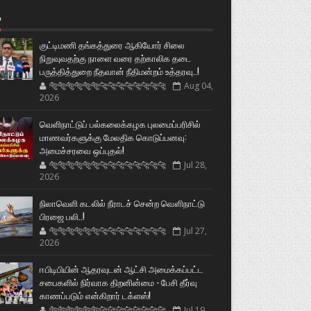
்
குட்டிமணி தங்கத்துரை ஆகியோர் சிலை
நிறுவுவதற்கு நாளை வரை தற்காலிக தடை
பருத்தித்துறை நீதவான் நீதிமன்றம் உத்தரவு..!
🐅🐅🐅🐅🐅🐅🐆🐆🐆🐆🐆🐆🐆🐆
Aug 04,
2026
வெளிநாட்டுப் பல்கலைக்கழக புலமைப்பரிசில்
மாணவர்களுக்கு மேலதிக கொடுப்பனவு:
அமைச்சரவை ஒப்புதல்!
🐅🐅🐅🐅🐅🐅🐆🐆🐆🐆🐆🐆🐆🐆
Jul 28,
2026
நிலாவெளி கடலில் நீராடச் சென்ற வௌிநாட்டு
பிரஜை பலி..!
🐅🐅🐅🐅🐅🐅🐆🐆🐆🐆🐆🐆🐆🐆
Jul 27,
2026
ஈபிடிபியின் ஆதரவுடன் ஆட்சி அமைக்கப்பட்ட
சபைகளில் நிர்வாக திறனின்மை - பேசி தீர்வு
காணப்படும் என்கிறார் டக்ளஸ்!
🐅🐅🐅🐅🐅🐅🐆🐆🐆🐆🐆🐆🐆🐆
Jul 19,