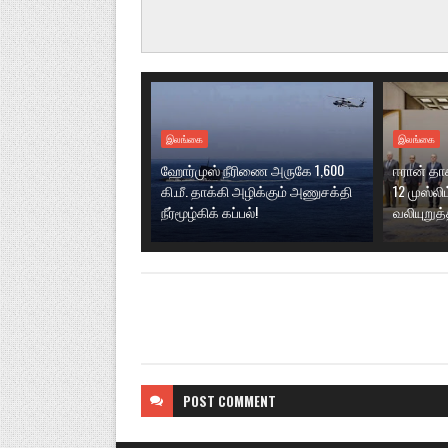
இலங்கை
இலங்கை
ஹோர்முஸ் நீரிணை அருகே 1,600
ஈரான் தா
கி.மீ. தாக்கி அழிக்கும் அணுசக்தி
12 முஸ்லி
நீர்மூழ்கிக் கப்பல்!
வலியுறுத்
POST
COMMENT