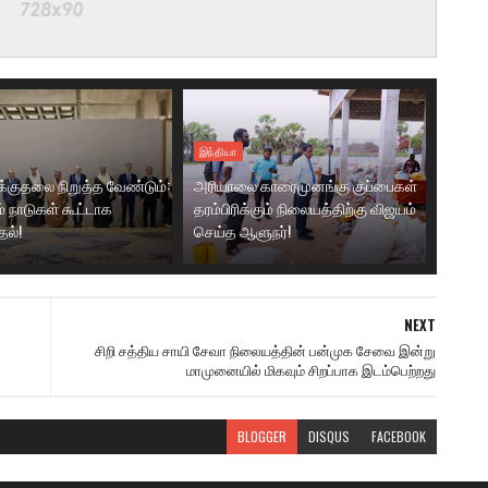
இந்தியா
க்குதலை நிறுத்த வேண்டும்:
அரியாலை காரைமுனங்கு குப்பைகள்
ம் நாடுகள் கூட்டாக
தரம்பிரிக்கும் நிலையத்திற்கு விஜயம்
தல்!
செய்த ஆளுநர்!
NEXT
சிறி சத்திய சாயி சேவா நிலையத்தின் பன்முக சேவை இன்று
மாமுனையில் மிகவும் சிறப்பாக இடம்பெற்றது
BLOGGER
DISQUS
FACEBOOK