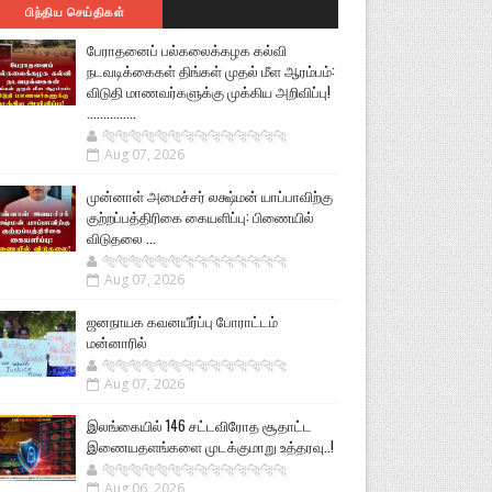
பிந்திய செய்திகள்
பேராதனைப் பல்கலைக்கழக கல்வி
நடவடிக்கைகள் திங்கள் முதல் மீள ஆரம்பம்:
விடுதி மாணவர்களுக்கு முக்கிய அறிவிப்பு!
...............
🐅🐅🐅🐅🐅🐅🐆🐆🐆🐆🐆🐆🐆🐆
Aug 07, 2026
முன்னாள் அமைச்சர் லக்ஷ்மன் யாப்பாவிற்கு
குற்றப்பத்திரிகை கையளிப்பு: பிணையில்
விடுதலை ...
🐅🐅🐅🐅🐅🐅🐆🐆🐆🐆🐆🐆🐆🐆
Aug 07, 2026
ஜனநாயக கவனயீர்ப்பு போராட்டம்
மன்னாரில்
🐅🐅🐅🐅🐅🐅🐆🐆🐆🐆🐆🐆🐆🐆
Aug 07, 2026
இலங்கையில் 146 சட்டவிரோத சூதாட்ட
இணையதளங்களை முடக்குமாறு உத்தரவு..!
🐅🐅🐅🐅🐅🐅🐆🐆🐆🐆🐆🐆🐆🐆
Aug 06, 2026