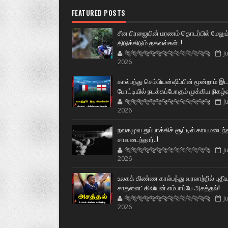
FEATURED POSTS
சீன பிரஜையின் மரணம் தொடர்பில் மேலும
திடுக்கிடும் தகவல்கள்..!
🐅🐅🐅🐅🐅🐅🐆🐆🐆🐆🐆🐆🐆🐆
Ju
2026
கால்பந்து செம்பியன்ஷிப்பின் மூன்றாம் இ
போட்டியில் நடக்கப்போகும் முக்கிய நிகழ்
🐅🐅🐅🐅🐅🐅🐆🐆🐆🐆🐆🐆🐆🐆
Ju
2026
நவகமுவ துப்பாக்கிச் சூட்டில் காயமடைந்
சாவடைந்தார்..!
🐅🐅🐅🐅🐅🐅🐆🐆🐆🐆🐆🐆🐆🐆
Ju
2026
உலகக் கிண்ண கால்பந்து வரலாற்றில் புதி
சாதனை: கிலியன் எம்பாப்பே அசத்தல்!
🐅🐅🐅🐅🐅🐅🐆🐆🐆🐆🐆🐆🐆🐆
Ju
2026