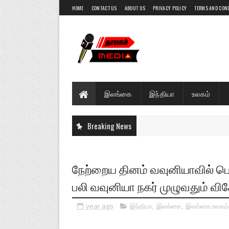
HOME
CONTACT US
ABOUT US
PRIVACY POLICY
TERMS AND CON
இலங்கை
இந்தியா
உலகம்
Breaking News
நேற்றைய தினம் வவுனியாவில் 
பலி வவுனியா நகர் முழுவதும் விசேட
year ago
இந்தியா
,
இலங்கை
,
இலங்கை.உலகம்