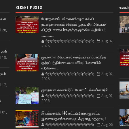
RECENT POSTS
உலகம
் பல
பேராதனைப் பல்கலைக்கழக கல்வி
நடவடிக்கைகள் திங்கள் முதல் மீள ஆரம்பம்:
விடுதி மாணவர்களுக்கு முக்கிய அறிவிப்பு!
l 28,
...............
🐅🐅🐅🐅🐅🐅🐆🐆🐆🐆🐆🐆🐆🐆
Aug 07,
ட
2026
வுகள்
முன்னாள் அமைச்சர் லக்ஷ்மன் யாப்பாவிற்கு
l 18,
குற்றப்பத்திரிகை கையளிப்பு: பிணையில்
விடுதலை ...
தவர்
🐅🐅🐅🐅🐅🐅🐆🐆🐆🐆🐆🐆🐆🐆
Aug 07,
2026
l 17,
ஜனநாயக கவனயீர்ப்பு போராட்டம் மன்னாரில்
🐅🐅🐅🐅🐅🐅🐆🐆🐆🐆🐆🐆🐆🐆
Aug 07,
ய
2026
l 01,
இலங்கையில் 146 சட்டவிரோத சூதாட்ட
இணையதளங்களை முடக்குமாறு உத்தரவு..!
🐅🐅🐅🐅🐅🐅🐆🐆🐆🐆🐆🐆🐆🐆
Aug 06,