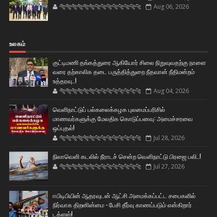
🐅🐅🐅🐅🐅🐅🐆🐆🐆🐆🐆🐆🐆🐆
Aug 06, 2026
உலகம்
குட்டிமணி தங்கத்துரை ஆகியோர் சிலை நிறுவுவதற்கு நாளை
வரை தற்காலிக தடை பருத்தித்துறை நீதவான் நீதிமன்றம்
உத்தரவு..!
🐅🐅🐅🐅🐅🐅🐆🐆🐆🐆🐆🐆🐆🐆
Aug 04, 2026
வெளிநாட்டுப் பல்கலைக்கழக புலமைப்பரிசில்
மாணவர்களுக்கு மேலதிக கொடுப்பனவு: அமைச்சரவை
ஒப்புதல்!
🐅🐅🐅🐅🐅🐅🐆🐆🐆🐆🐆🐆🐆🐆
Jul 28, 2026
நிலாவெளி கடலில் நீராடச் சென்ற வௌிநாட்டு பிரஜை பலி..!
🐅🐅🐅🐅🐅🐅🐆🐆🐆🐆🐆🐆🐆🐆
Jul 27, 2026
ஈபிடிபியின் ஆதரவுடன் ஆட்சி அமைக்கப்பட்ட சபைகளில்
நிர்வாக திறனின்மை - பேசி தீர்வு காணப்படும் என்கிறார்
டக்ளஸ்!