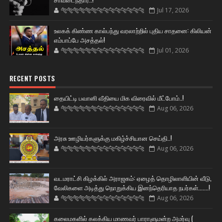
🐅🐅🐅🐅🐅🐅🐆🐆🐆🐆🐆🐆🐆🐆
Jul 17, 2026
உலகக் கிண்ண கால்பந்து வரலாற்றில் புதிய சாதனை: கிலியன்
எம்பாப்பே அசத்தல்!
🐅🐅🐅🐅🐅🐅🐆🐆🐆🐆🐆🐆🐆🐆
Jul 01, 2026
RECENT POSTS
தையிட்டி பவானி வீதியை மிக விரைவில் மீட்போம்..!
🐅🐅🐅🐅🐅🐅🐆🐆🐆🐆🐆🐆🐆🐆
Aug 06, 2026
அரசு ஊழியர்களுக்கு மகிழ்ச்சியான செய்தி..!
🐅🐅🐅🐅🐅🐅🐆🐆🐆🐆🐆🐆🐆🐆
Aug 06, 2026
வடமராட்சி கிழக்கில் அராஜகம்: ஏழைத் தொழிலாளியின் வீடு,
வேலிகளை அடித்து நொறுக்கிய இனந்தெரியாத நபர்கள்.......!
🐅🐅🐅🐅🐅🐅🐆🐆🐆🐆🐆🐆🐆🐆
Aug 06, 2026
கலைமகளில் கலக்கிய மாணவர் பாராளுமன்ற அமர்வு (