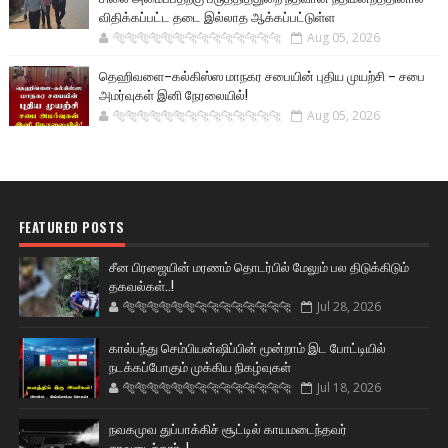
விதிக்கப்பட்ட தடை இல்லாத ஆக்கப்பட்டுள்ள
🐅🐅🐅🐅🐅🐅🐆🐆🐆🐆🐆🐆🐆🐆
Aug 05, 2026
தெஹிவளை–கல்கிஸ்ஸ மாநகர சபையின் புதிய முயற்சி – சபை
அமர்வுகள் இனி நேரலையில்!
🐅🐅🐅🐅🐅🐅🐆🐆🐆🐆🐆🐆🐆🐆
Aug 05, 2026
FEATURED POSTS
சீன பிரஜையின் மரணம் தொடர்பில் மேலும் பல திடுக்கிடும்
தகவல்கள்..!
🐅🐅🐅🐅🐅🐅🐆🐆🐆🐆🐆🐆🐆🐆
Jul 28, 2026
கால்பந்து செம்பியன்ஷிப்பின் மூன்றாம் இட போட்டியில்
நடக்கப்போகும் முக்கிய நிகழ்வுகள்
🐅🐅🐅🐅🐅🐅🐆🐆🐆🐆🐆🐆🐆🐆
Jul 18, 2026
நவகமுவ துப்பாக்கிச் சூட்டில் காயமடைந்தவர்
சாவடைந்தார்..!