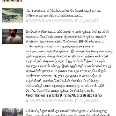
விசாரணைக்கு எடுக்கப்படவுள்ள செம்மணி வழக்கு - பல
அறிக்கைகள் மன்றில் சமர்ப்பிக்கப்படலாம்..!
🐅🐅🐅🐅🐅🐅🐆🐆🐆🐆🐆🐆🐆🐆
Aug 06, 2026
ரோலெக்ஸ் திரைப்படம் எப்போது? - நடிகர் சூர்யா அதிரடி பதில்
இயக்குநர் லோகேஷ் கனகராஜ் இயக்கத்தில் சூர்யா நடிப்பில்
பெரிதும் எதிர்பார்க்கப்படும் 'ரோலெக்ஸ்' (Rolex) திரைப்படம்
எப்போது தொடங்கும் என்பது குறித்து நடிகர் சூர்யா
சுவாரஸ்யமான பதிலளித்துள்ளார். இயக்குநர் லோகேஷ் கனகராஜ்
தற்போது நடிகர் அல்லு அர்ஜுனின் திரைப்படத்தில் பணியாற்றி
வருகின்றார். அதனைத் தொடர்ந்து 'விக்ரம் 2' திரைப்படமும்
அவரது பட்டியலில் உள்ளது. இருப்பினும், நேர்காணல்களின் போது
'ரோலெக்ஸ்' திரைப்படம் நிச்சயமாக உருவாக்கப்படும் என்றும்,
அதற்கான கதையை எழுதி வருவதாகவும் லோகேஷ் கூறி
வருகின்றார். எனவே, 'ரோலெக்ஸ்' திரைப்படம் எப்போது
அதிகாரப்பூர்வமாக உருவாகும் என்பதற்கு காலம் தான் பதில்
சொல்ல வேண்டும் என்று சூர்யா தெரிவித்துள்ளார்.
#sooriyannews #Srilanka #TruthAtAllCosts #rolex #surya
🐅🐅🐅🐅🐅🐅🐆🐆🐆🐆🐆🐆🐆🐆
Aug 06, 2026
வல்வெட்டித்துறையில் குட்டிமணி தங்கத்துரை ஆகியோருக்கு
சிலை அமைப்பதற்கு பருத்தித்துறை நீதவான் நீதிமன்றத்தினால்