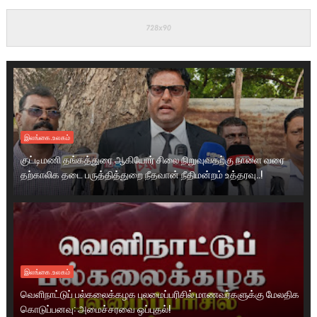
இலங்கை.உலகம்
குட்டிமணி தங்கத்துரை ஆகியோர் சிலை நிறுவுவதற்கு நாளை வரை
தற்காலிக தடை பருத்தித்துறை நீதவான் நீதிமன்றம் உத்தரவு..!
இலங்கை.உலகம்
வெளிநாட்டுப் பல்கலைக்கழக புலமைப்பரிசில் மாணவர்களுக்கு மேலதிக
கொடுப்பனவு: அமைச்சரவை ஒப்புதல்!