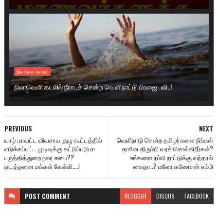
இலங்கை.உலகம்
நிலாவெளி கடலில் நீராடச் சென்ற வௌிநாட்டு பிரஜை பலி..!
PREVIOUS
NEXT
யாழ் மாவட்ட விவசாய குழு கூட்டத்தில்
வெளிநாடு சென்ற தமிழர்களை நீங்கள்
எடுக்கப்பட்ட முடிவுக்கு கட்டுப்படுமா
தானே திரும்பி வரச் சொல்கிறீர்கள்?
பருத்தித்துறை நகர சபை??
உங்களை நம்பி நாட்டுக்கு வந்தால்
குடத்தனை மக்கள் கேள்வி....!
கைதா..? மனோகணேசன் எம்பி
POST
COMMENT
BLOGGER
DISQUS
FACEBOOK