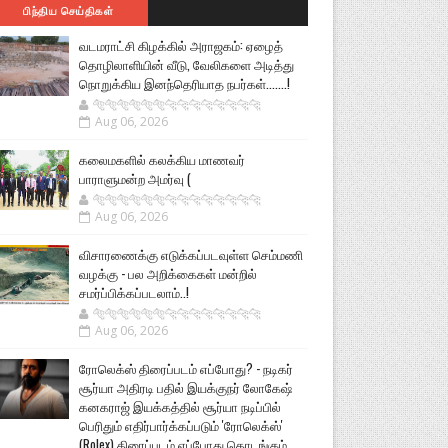
பிந்திய செய்திகள்
வடமராட்சி கிழக்கில் அராஜகம்: ஏழைத்
தொழிலாளியின் வீடு, வேலிகளை அடித்து
நொறுக்கிய இனந்தெரியாத நபர்கள்.......!
🐅🐅🐅🐅🐅🐅🐆🐆🐆🐆🐆🐆🐆🐆
Aug 06, 2026
கலைமகளில் கலக்கிய மாணவர்
பாராளுமன்ற அமர்வு (
🐅🐅🐅🐅🐅🐅🐆🐆🐆🐆🐆🐆🐆🐆
Aug 06, 2026
விசாரணைக்கு எடுக்கப்படவுள்ள செம்மணி
வழக்கு - பல அறிக்கைகள் மன்றில்
சமர்ப்பிக்கப்படலாம்..!
🐅🐅🐅🐅🐅🐅🐆🐆🐆🐆🐆🐆🐆🐆
Aug 06, 2026
ரோலெக்ஸ் திரைப்படம் எப்போது? - நடிகர்
சூர்யா அதிரடி பதில் இயக்குநர் லோகேஷ்
கனகராஜ் இயக்கத்தில் சூர்யா நடிப்பில்
பெரிதும் எதிர்பார்க்கப்படும் 'ரோலெக்ஸ்'
(Rolex) திரைப்படம் எப்போது தொடங்கும்