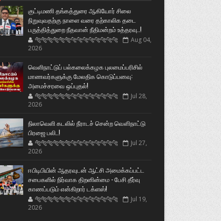
குட்டிமணி தங்கத்துரை ஆகியோர் சிலை
நிறுவுவதற்கு நாளை வரை தற்காலிக தடை
பருத்தித்துறை நீதவான் நீதிமன்றம் உத்தரவு..!
🐅🐅🐅🐅🐅🐅🐆🐆🐆🐆🐆🐆🐆🐆
Aug 04,
2026
வெளிநாட்டுப் பல்கலைக்கழக புலமைப்பரிசில்
மாணவர்களுக்கு மேலதிக கொடுப்பனவு:
அமைச்சரவை ஒப்புதல்!
🐅🐅🐅🐅🐅🐅🐆🐆🐆🐆🐆🐆🐆🐆
Jul 28,
2026
நிலாவெளி கடலில் நீராடச் சென்ற வௌிநாட்டு
பிரஜை பலி..!
🐅🐅🐅🐅🐅🐅🐆🐆🐆🐆🐆🐆🐆🐆
Jul 27,
2026
ஈபிடிபியின் ஆதரவுடன் ஆட்சி அமைக்கப்பட்ட
சபைகளில் நிர்வாக திறனின்மை - பேசி தீர்வு
காணப்படும் என்கிறார் டக்ளஸ்!
🐅🐅🐅🐅🐅🐅🐆🐆🐆🐆🐆🐆🐆🐆
Jul 19,
2026