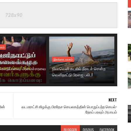
கம்
டுப் பல்கலைக்கழக
இலங்கை.உலகம்
ரிசில் மாணவர்களுக்கு
கொடுப்பனவு: அமைச்சரவை
நிலாவெளி கடலில் நீராடச் சென்ற
வௌிநாட்டு பிரஜை பலி..!
NEXT
ின்
வடமராட்சி கிழக்கு பிரதேச செயலகத்தின் பொறுப்பற்ற செயல்-
நோய் பரவும் அபாயம்
BLOGGER
DISQUS
FACEBOOK