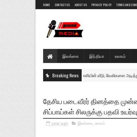
HOME
CONTACT US
ABOUT US
PRIVACY POLICY
TERMS AND CON
இலங்கை
இந்தியா
உலகம்
்சி கிழக்கில் அராஜகம்: ஏழைத் தொழிலாளியின் வீடு, வேலிகளை அடித்து நொறுக்
Breaking News
தேசிய படைவீரர் தினத்தை முன்னி
சிப்பாய்கள் சிலருக்கு பதவி உயர்
year ago
இலங்கை
,
உலகம்