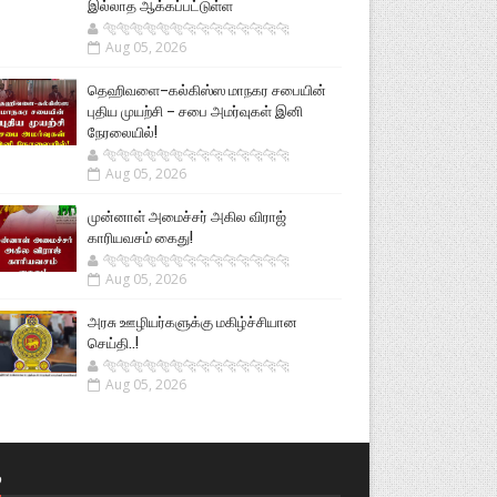
இல்லாத ஆக்கப்பட்டுள்ள
🐅🐅🐅🐅🐅🐅🐆🐆🐆🐆🐆🐆🐆🐆
Aug 05, 2026
தெஹிவளை–கல்கிஸ்ஸ மாநகர சபையின்
புதிய முயற்சி – சபை அமர்வுகள் இனி
நேரலையில்!
🐅🐅🐅🐅🐅🐅🐆🐆🐆🐆🐆🐆🐆🐆
Aug 05, 2026
முன்னாள் அமைச்சர் அகில விராஜ்
காரியவசம் கைது!
🐅🐅🐅🐅🐅🐅🐆🐆🐆🐆🐆🐆🐆🐆
Aug 05, 2026
அரசு ஊழியர்களுக்கு மகிழ்ச்சியான
செய்தி..!
🐅🐅🐅🐅🐅🐅🐆🐆🐆🐆🐆🐆🐆🐆
Aug 05, 2026
்