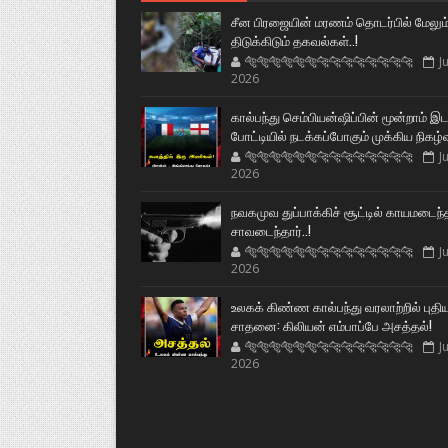
சீன பிரஜையின் மரணம் தொடர்பில் மேலும
திடுக்கிடும் தகவல்கள்..!
🐅🐅🐅🐅🐅🐅🐆🐆🐆🐆🐆🐆🐆🐆
Ju
2026
கால்பந்து செம்பியன்ஷிப்பின் மூன்றாம் இ
போட்டியில் நடக்கப்போகும் முக்கிய நிகழ்
🐅🐅🐅🐅🐅🐅🐆🐆🐆🐆🐆🐆🐆🐆
Ju
2026
நவகமுவ துப்பாக்கிச் சூட்டில் காயமடைந்
சாவடைந்தார்..!
🐅🐅🐅🐅🐅🐅🐆🐆🐆🐆🐆🐆🐆🐆
Ju
2026
உலகக் கிண்ண கால்பந்து வரலாற்றில் புதி
சாதனை: கிலியன் எம்பாப்பே அசத்தல்!
🐅🐅🐅🐅🐅🐅🐆🐆🐆🐆🐆🐆🐆🐆
Ju
2026