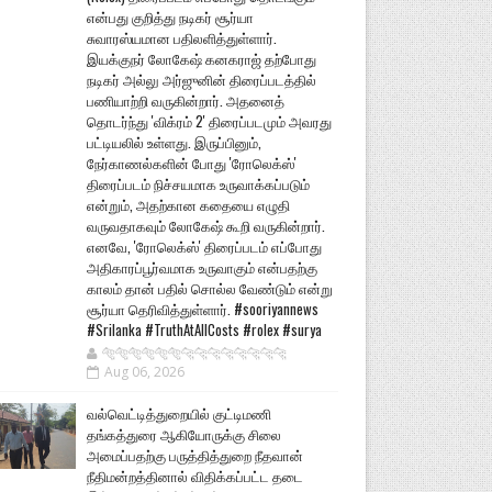
என்பது குறித்து நடிகர் சூர்யா
சுவாரஸ்யமான பதிலளித்துள்ளார்.
இயக்குநர் லோகேஷ் கனகராஜ் தற்போது
நடிகர் அல்லு அர்ஜுனின் திரைப்படத்தில்
பணியாற்றி வருகின்றார். அதனைத்
தொடர்ந்து 'விக்ரம் 2' திரைப்படமும் அவரது
பட்டியலில் உள்ளது. இருப்பினும்,
நேர்காணல்களின் போது 'ரோலெக்ஸ்'
திரைப்படம் நிச்சயமாக உருவாக்கப்படும்
என்றும், அதற்கான கதையை எழுதி
வருவதாகவும் லோகேஷ் கூறி வருகின்றார்.
எனவே, 'ரோலெக்ஸ்' திரைப்படம் எப்போது
அதிகாரப்பூர்வமாக உருவாகும் என்பதற்கு
காலம் தான் பதில் சொல்ல வேண்டும் என்று
சூர்யா தெரிவித்துள்ளார். #sooriyannews
#Srilanka #TruthAtAllCosts #rolex #surya
🐅🐅🐅🐅🐅🐅🐆🐆🐆🐆🐆🐆🐆🐆
Aug 06, 2026
வல்வெட்டித்துறையில் குட்டிமணி
தங்கத்துரை ஆகியோருக்கு சிலை
அமைப்பதற்கு பருத்தித்துறை நீதவான்
நீதிமன்றத்தினால் விதிக்கப்பட்ட தடை