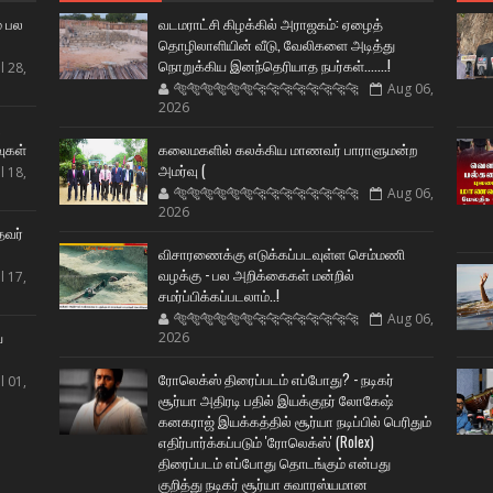
் பல
வடமராட்சி கிழக்கில் அராஜகம்: ஏழைத்
தொழிலாளியின் வீடு, வேலிகளை அடித்து
நொறுக்கிய இனந்தெரியாத நபர்கள்.......!
l 28,
🐅🐅🐅🐅🐅🐅🐆🐆🐆🐆🐆🐆🐆🐆
Aug 06,
2026
ட
வுகள்
கலைமகளில் கலக்கிய மாணவர் பாராளுமன்ற
அமர்வு (
l 18,
🐅🐅🐅🐅🐅🐅🐆🐆🐆🐆🐆🐆🐆🐆
Aug 06,
2026
தவர்
விசாரணைக்கு எடுக்கப்படவுள்ள செம்மணி
வழக்கு - பல அறிக்கைகள் மன்றில்
l 17,
சமர்ப்பிக்கப்படலாம்..!
🐅🐅🐅🐅🐅🐅🐆🐆🐆🐆🐆🐆🐆🐆
Aug 06,
ய
2026
ரோலெக்ஸ் திரைப்படம் எப்போது? - நடிகர்
l 01,
சூர்யா அதிரடி பதில் இயக்குநர் லோகேஷ்
கனகராஜ் இயக்கத்தில் சூர்யா நடிப்பில் பெரிதும்
எதிர்பார்க்கப்படும் 'ரோலெக்ஸ்' (Rolex)
திரைப்படம் எப்போது தொடங்கும் என்பது
குறித்து நடிகர் சூர்யா சுவாரஸ்யமான