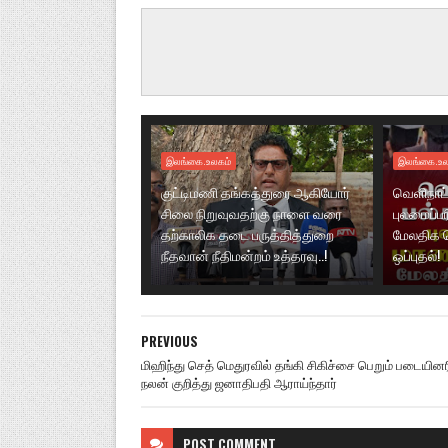
இலங்கை.உலகம்
இலங்கை.உல
குட்டிமணி தங்கத்துரை ஆகியோர்
வெளிநாட்
சிலை நிறுவுவதற்கு நாளை வரை
புலமைப்ப
தற்காலிக தடை பருத்தித்துறை
மேலதிக 
நீதவான் நீதிமன்றம் உத்தரவு..!
ஒப்புதல்!
PREVIOUS
மிஹிந்து செத் மெதுரவில் தங்கி சிகிச்சை பெறும் படையினர
நலன் குறித்து ஜனாதிபதி ஆராய்ந்தார்
POST
COMMENT