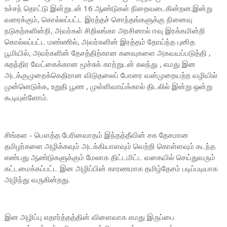
உச்சந் தொட்டு இன்றுடன் 16 ஆண்டுகள் நிறைவடைகின்றன.இன்று
வரைக்கும், கொல்லப்பட்ட இரத்தச் சொந்தங்களுக்கு நினைவு
நடுகற்களின்றி, அவர்கள் சிறிலங்கா அரசினால் ஈவு இரக்கமின்றி
கொல்லப்பட்ட மண்ணில், அவர்களின் இரத்தம் தோய்ந்த புனித
பூமியில், அவர்களின் தேசத்திற்கான கனவுகளை அகவயப்படுத்தி ,
சுதந்திர வேட்கைக்கான மூச்சுக் காற்றுடன் கலந்து , எமது இன
அடக்குமுறைக்கெதிரான விடுதலைப் போரை வன்முறையற்ற வழியில்
முன்னெடுக்க, உறுதி பூண , முள்ளிவாய்க்கால் திடலில் இன்று ஒன்று
கூடியுள்ளோம்.
சிங்கள - பௌத்த பேரினவாதம் இந்தத்தீவின் சக தேசமான
தமிழர்களை அழிக்கவும் அடக்கியாளவும் வெற்றி கொள்ளவும் கடந்த
எண்பது ஆண்டுகளுக்கும் மேலாக திட்டமிட்ட வகையில் செய்துவரும்
கட்டமைக்கப்பட்ட இன அழிப்பின் காரணமாக தமிழ்தேசம் படிப்படியாக
அழிந்து வருகின்றது.
இன அழிப்பு எதார்த்தத்தின் விளைவாக எமது இருப்பை