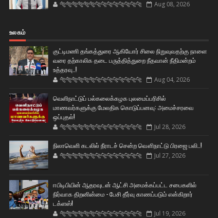
🐅🐅🐅🐅🐅🐅🐆🐆🐆🐆🐆🐆🐆🐆
Aug 08, 2026
உலகம்
குட்டிமணி தங்கத்துரை ஆகியோர் சிலை நிறுவுவதற்கு நாளை
வரை தற்காலிக தடை பருத்தித்துறை நீதவான் நீதிமன்றம்
உத்தரவு..!
🐅🐅🐅🐅🐅🐅🐆🐆🐆🐆🐆🐆🐆🐆
Aug 04, 2026
வெளிநாட்டுப் பல்கலைக்கழக புலமைப்பரிசில்
மாணவர்களுக்கு மேலதிக கொடுப்பனவு: அமைச்சரவை
ஒப்புதல்!
🐅🐅🐅🐅🐅🐅🐆🐆🐆🐆🐆🐆🐆🐆
Jul 28, 2026
நிலாவெளி கடலில் நீராடச் சென்ற வௌிநாட்டு பிரஜை பலி..!
🐅🐅🐅🐅🐅🐅🐆🐆🐆🐆🐆🐆🐆🐆
Jul 27, 2026
ஈபிடிபியின் ஆதரவுடன் ஆட்சி அமைக்கப்பட்ட சபைகளில்
நிர்வாக திறனின்மை - பேசி தீர்வு காணப்படும் என்கிறார்
டக்ளஸ்!
🐅🐅🐅🐅🐅🐅🐆🐆🐆🐆🐆🐆🐆🐆
Jul 19, 2026