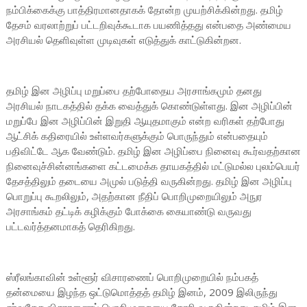
நம்பிக்கைக்கு பாத்திரமானதாகக் தோன்ற முயற்சிக்கின்றது. தமிழ்
தேசம் வரலாற்றுப் பட்டறிவுக்கூடாக பயணித்தது என்பதை அண்மைய
அரசியல் தெளிவுள்ள முடிவுகள் எடுத்துக் காட்டுகின்றன.
தமிழ் இன அழிப்பு மறுப்பை தற்போதைய அரசாங்கமும் தனது
அரசியல் நாடகத்தில் தக்க வைத்துக் கொண்டுள்ளது. இன அழிப்பின்
மறுப்பே இன அழிப்பின் இறுதி ஆயுதமாகும் என்ற வரிகள் தற்போது
ஆட்சிக் கதிரையில் உள்ளவர்களுக்கும் பொருந்தும் என்பதையும்
பதிவிட்டே ஆக வேண்டும். தமிழ் இன அழிப்பை நினைவு கூர்வதற்கான
நினைவுச்சின்னங்களை கட்டமைக்க தாயகத்தில் மட்டுமல்ல புலம்பெயர்
தேசத்திலும் தடையை அமுல் படுத்தி வருகின்றது. தமிழ் இன அழிப்பு
பொறுப்பு கூறலிலும், அதற்கான நீதிப் பொறிமுறையிலும் அநுர
அரசாங்கம் தட்டிக் கழிக்கும் போக்கை கையாண்டு வருவது
பட்டவர்த்தனமாகத் தெரிகிறது.
ஸ்ரீலங்காவின் உள்ளூர் விசாரணைப் பொறிமுறையில் நம்பகத்
தன்மையை இழந்த ஒட்டுமொத்தத் தமிழ் இனம், 2009 இலிருந்து