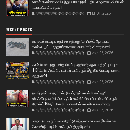
உலகக் கிண்ண கால்பந்து வரலாற்றில் புதிய சாதனை: கிலியன்
எம்பாப்பே அசத்தல்!
🐅🐅🐅🐅🐅🐅🐆🐆🐆🐆🐆🐆🐆🐆
Jul 01, 2026
RECENT POSTS
கட்டைக்காட்டில் சந்தேகத்திற்குரிய பெல்ட் ஹோல்டர்
கண்டெடுப்பு மருதாங்ககேணி போலீசார் விசாரணை!
🐅🐅🐅🐅🐅🐅🐆🐆🐆🐆🐆🐆🐆🐆
Aug 08, 2026
செம்பியன்பற்று புனித பிலிப்பு நேரியார் ஆலய திறப்பு விழா:
‘T10’ கிரிக்கெட் தொடரின் மாபெரும் இறுதிப் போட்டி நாளை
மறுதினம்!
🐅🐅🐅🐅🐅🐅🐆🐆🐆🐆🐆🐆🐆🐆
Aug 08, 2026
நடிகர் சூர்யா நடிப்பில், இயக்குநர் வெங்கி அட்லூரி
இயக்கியுள்ள ‘விஸ்வநாத் & சன்ஸ்’ திரைப்படம் எதிர்வரும்
ஆகஸ்ட் 14ஆம் திகதி உலகளவில் வெளியாகவுள்ளது.
🐅🐅🐅🐅🐅🐅🐆🐆🐆🐆🐆🐆🐆🐆
Aug 08, 2026
உள்நாட்டு மற்றும் வெளிநாட்டு சுற்றுலாவிகளை இலக்காக
கொண்டு யாழில் மாபெரும் திருவிழா! வ