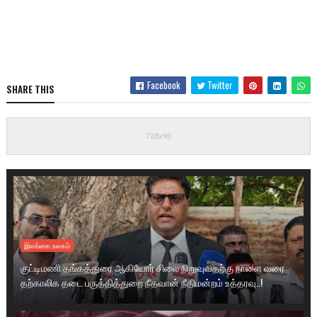
Facebook
Twitter
SHARE THIS
இலங்கை.உலகம்
குட்டிமணி தங்கத்துரை ஆகியோர் சிலை நிறுவுவதற்கு நாளை வரை
தற்காலிக தடை பருத்தித்துறை நீதவான் நீதிமன்றம் உத்தரவு..!