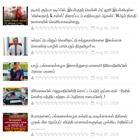
நடிகர் சூர்யா நடிப்பில், இயக்குநர் வெங்கி அட்லூரி இயக்கியுள்ள
‘விஸ்வநாத் & சன்ஸ்’ திரைப்படம் எதிர்வரும் ஆகஸ்ட் 14ஆம் திகதி
உலகளவில் வெளியாகவுள்ளது.
🐅🐅🐅🐅🐅🐅🐆🐆🐆🐆🐆🐆🐆🐆
Aug 08, 2026
உள்நாட்டு மற்றும் வெளிநாட்டு சுற்றுலாவிகளை இலக்காக
கொண்டு யாழில் மாபெரும் திருவிழா! வ
🐅🐅🐅🐅🐅🐅🐆🐆🐆🐆🐆🐆🐆🐆
Aug 08, 2026
யாழ். பல்கலைக்கழக இசைத்துறை மாணவி நிரோஷினியின்
அகால மரணம்
🐅🐅🐅🐅🐅🐅🐆🐆🐆🐆🐆🐆🐆🐆
Aug 07, 2026
கீரிமலையில் அனுமதியின்றி கொட்டப்படும் குப்பைகள் - நேரில்
சென்ற மத்திய சுற்றாடல் அதிகார சபையினர்..!
🐅🐅🐅🐅🐅🐅🐆🐆🐆🐆🐆🐆🐆🐆
Aug 07, 2026
பேராதனைப் பல்கலைக்கழக கல்வி நடவடிக்கைகள் திங்கள்
முதல் மீள ஆரம்பம்: விடுதி மாணவர்களுக்கு முக்கிய அறிவிப்பு!
...............
🐅🐅🐅🐅🐅🐅🐆🐆🐆🐆🐆🐆🐆🐆
Aug 07, 2026