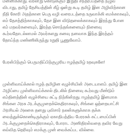
மன்னிக்காது. வரலாறு கொடுக்கும் இறுதி சந்தர்ப்பத்தை நழுவ
விடாது, தமிழ் தேசியத்தின் கீழ் ஒன்று கூடி தமிழ் இன அழிவிற்கான
நீதி கோரி அதற்கான பெரு வழி வரைபடத்தை உருவாக்கி எமக்காகவும்,
எம் தேசத்திற்காகவும், தேச இன விடுதலைக்காகவும் இறந்து போன
எம் மறவர்களையும், இரத்த சொந்தங்களையும் நினைவு
கூர்வதோடல்லாமல் அவர்களது கனவு நனவாக இந்த இரத்தம்
தோய்ந்த மண்ணிலிருந்து உறுதி பூணுவோம்.
பேரன்பிற்கும் பெருமதிப்பிற்குமுரிய ஈழத்தமிழ் உறவுகளே!
முள்ளிவாய்க்கால் ஈழத் தமிழின எழுச்சியின் அடையாளம். தமிழ் இன
அழிப்பை முள்ளிவாய்க்கால் திடலில் நினைவு கூர்வது மீண்டும்
எம்தினத்தின் எழுச்சியை சுட்டி நிற்கின்றது. ஈழத்தமிழ் இனமாக
சிங்கள அரசு அடக்குமுறைக்கெதிராகவும், சிங்கள ஒற்றையாட்சி
அரசியல் அலகை தனது புவிசார் நலன்களுக்காக தக்க
வைத்துக்கொண்டிருக்கும் ஏகாதிபத்திய பேரரசுக் கட்டமைப்பின்
அடக்குமுறைக்கெதிராகவும், போராட அணிதிரள்வதை தவிர வேறு
எவ்வித தெரிவும் எமக்கு முன் வைக்கப்பட வில்லை.