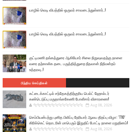
யாழில் வெடி விபத்தில் ஒருவர் சாவடைந்துள்ளார்..!
யாழில் வெடி விபத்தில் ஒருவர் சாவடைந்துள்ளார்..!
குட்டிமணி தங்கத்துரை ஆகியோர் சிலை நிறுவுவதற்கு நாளை
வரை தற்காலிக தடை பருத்தித்துறை நீதவான் நீதிமன்றம்
உத்தரவு..!
பிந்திய செய்திகள்
கட்டைக்காட்டில் சந்தேகத்திற்குரிய பெல்ட் ஹோல்டர்
கண்டெடுப்பு மருதாங்ககேணி போலீசார் விசாரணை!
🐅🐅🐅🐅🐅🐅🐆🐆🐆🐆🐆🐆🐆🐆
Aug 08, 2026
செம்பியன்பற்று புனித பிலிப்பு நேரியார் ஆலய திறப்பு விழா: ‘T10’
கிரிக்கெட் தொடரின் மாபெரும் இறுதிப் போட்டி நாளை மறுதினம்!
🐅🐅🐅🐅🐅🐅🐆🐆🐆🐆🐆🐆🐆🐆
Aug 08, 2026