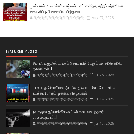
முன்னாள் அமைச்சர் லக்ஷ்மன் யாப்பாவிற்கு குற்றப்பத்திரிகை
கையளிப்பு: பிணையில் விடுதலை ...
🐅🐅🐅🐅🐅🐅🐆🐆🐆🐆🐆🐆🐆🐆
Aug 07, 2026
FEATURED POSTS
சீன பிரஜையின் மரணம் தொடர்பில் மேலும் பல திடுக்கிடும்
தகவல்கள்..!
🐅🐅🐅🐅🐅🐅🐆🐆🐆🐆🐆🐆🐆🐆
Jul 28, 2026
கால்பந்து செம்பியன்ஷிப்பின் மூன்றாம் இட போட்டியில்
நடக்கப்போகும் முக்கிய நிகழ்வுகள்
🐅🐅🐅🐅🐅🐅🐆🐆🐆🐆🐆🐆🐆🐆
Jul 18, 2026
நவகமுவ துப்பாக்கிச் சூட்டில் காயமடைந்தவர்
சாவடைந்தார்..!
🐅🐅🐅🐅🐅🐅🐆🐆🐆🐆🐆🐆🐆🐆
Jul 17, 2026