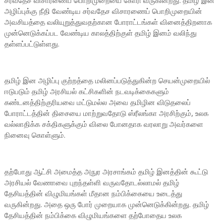
சர்வதேச விசாரணைப் பொறிமுறையை கோரி வருகின்றது. தமிழ் இன
அழிப்புக்கு நீதி வேண்டிய சர்வதேச விசாரணைப் பொறிமுறையின்
அவசியத்தை வலியுறுத்துவதற்கான போராட்டங்கள் வினைத்திறனாக
முன்னெடுக்கப்பட வேண்டிய காலத்திற்குள் தமிழ் இனம் வலிந்து
தள்ளப்பட்டுள்ளது.
தமிழ் இன அழிப்பு குற்றத்தை மலினப்படுத்துகின்ற செயன்முறையில்
ஈடுபடும் தமிழ் அரசியல் கட்சிகளின் நடவடிக்கைகளும்
கண்டனத்திற்குரியவை மட்டுமல்ல அவை தமிழின விடுதலைப்
போராட்டத்தின் திசையை மாற்றுவதோடு ஸ்ரீலங்கா அரசிற்கும், உலக
வல்லாதிக்க சக்திகளுக்கும் விலை போனதாக வரலாறு அவர்களை
நினைவு கொள்ளும்.
தற்போது ஆட்சி அமைத்த அநுர அரசாங்கம் தமிழ் இனத்தின் கூட்டு
அரசியல் வேணாவை புறந்தள்ளி வருவதோடல்லாமல் தமிழ்
தேசியத்தின் விழுமியங்கள் மீதான நம்பிக்கையை உடைத்து
வருகின்றது. அதை ஒரு போர் முறையாக முன்னெடுக்கின்றது. தமிழ்
தேசியத்தின் நம்பிக்கை விழுமியங்களை தற்போதைய உலக