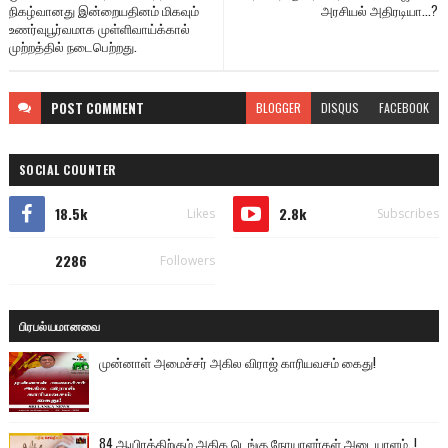
நிகழ்வானது இன்றையதினம் மிகவும்
அரசியல் அதிரடியா...?
உணர்வுபூர்வமாக முள்ளிவாய்க்கால்
முற்றத்தில் நடைபெற்றது.
POST
COMMENT
BLOGGER
DISQUS
FACEBOOK
SOCIAL COUNTER
18.5k
2.8k
Likes
Subscribes
2286
Followers
பிரபல்யமானவை
முன்னாள் அமைச்சர் அகில விராஜ் காரியவசம் கைது!
84 ஆயிரத்திற்கும் அதிக டெங்கு நோயாளர்கள் அடையாளம்..!