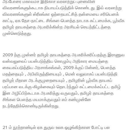
அப்போரை மகாவம்ச இதிகாச வரலாற்றுப் புனைவின்
விவரணங்களுக்கூடாக நியாயப்படுத்திக் கொண்டது. இவ் வரலாற்று
விவரணங்களுள் ஸ்ரீலங்கா ஒற்றையாட்சித் தன்மையை சரியெனக்
காட்டி, ஏக தேச-நாட்டை சிங்கள-பெளத்த நாடாக கட்டமைக்க, பூர்வீக
தமிழர் தாயகத்தை அபகரிக்கின்ற அரசியல் செயற்திட்டத்தை
முன்னெடுத்தது.
2009 ற்கு முன்னர் தமிழர் தாயகத்தை அபகரிக்கரிப்பதற்கு இராணுவ
வன்வலுவைப் பயன்படுத்திய கொழும்பு அதிகார மையத்தை
கையகப்படுத்திய அரசாங்கங்கள், 2009 க்குப் பின்னர், பௌத்த
மதத்தையும் , அபிவிருத்தியையும் , மென் வலுவாகப் பயன்படுத்தி
தமிழர் மீதான அடக்குமுறையையும் , தமிழரின் பூர்வீக தாயகப்
பரப்பான வடக்கு-கிழக்கையும் தொடர்ந்தும் கட்டமைக்கப்பட்ட தமிழ்
இன அழிப்பிற்கூடாக அபகரித்து வருவதும், தமிழர் தாயகத்தை
சிங்கள பௌத்த மயமாக்குவதும் எம் கண்முன்னே
நடந்தேறிக்கொண்டிருக்கின்றது.
21 ம் நூற்றாண்டில் ஏக துருவ உலக ஒழுங்கிற்கான போட்டி பல