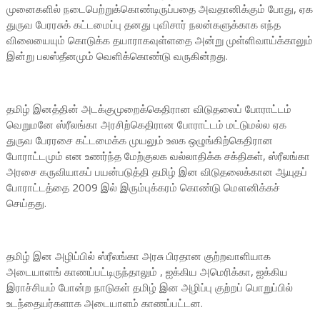
முனைகளில் நடைபெற்றுக்கொண்டிருப்பதை அவதானிக்கும் போது, ஏக
துருவ பேரரசுக் கட்டமைப்பு தனது புவிசார் நலன்களுக்காக எந்த
விலையையும் கொடுக்க தயாராகவுள்ளதை அன்று முள்ளிவாய்க்காலும்
இன்று பலஸ்தீனமும் வெளிக்கொண்டு வருகின்றது.
தமிழ் இனத்தின் அடக்குமுறைக்கெதிரான விடுதலைப் போராட்டம்
வெறுமனே ஸ்ரீலங்கா அரசிற்கெதிரான போராட்டம் மட்டுமல்ல ஏக
துருவ பேரரசை கட்டமைக்க முயலும் உலக ஒழுங்கிற்கெதிரான
போராட்டமும் என உணர்ந்த மேற்குலக வல்லாதிக்க சக்திகள், ஸ்ரீலங்கா
அரசை கருவியாகப் பயன்படுத்தி தமிழ் இன விடுதலைக்கான ஆயுதப்
போராட்டத்தை 2009 இல் இரும்புக்கரம் கொண்டு மௌனிக்கச்
செய்தது.
தமிழ் இன அழிப்பில் ஸ்ரீலங்கா அரசு பிரதான குற்றவாளியாக
அடையாளங் காணப்பட்டிருந்தாலும் , ஐக்கிய அமெரிக்கா, ஐக்கிய
இராச்சியம் போன்ற நாடுகள் தமிழ் இன அழிப்பு குற்றப் பொறுப்பில்
உடந்தையர்களாக அடையாளம் காணப்பட்டன.