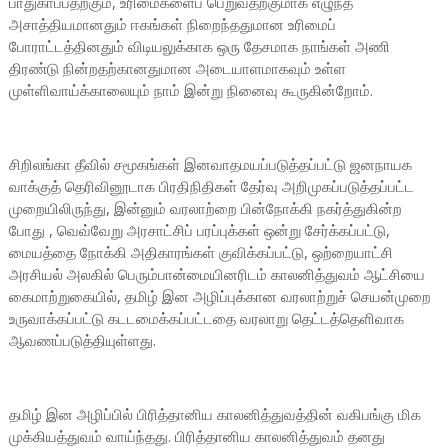
பாதுகாப்பதற்கும், உரிமைகளைப் பெறுவதற்குமாக எழுந்த
அசாத்தியமானதும் ஈகங்கள் நிறைந்ததுமான உரிமைப்
போராட்டத்தினதும் விடியலுக்காக ஒரு தேசமாக நாங்கள் அணி
திரண்டு நின்றதற்கானதுமான அடையாளமாகவும் உள்ள
முள்ளிவாய்க்காலையும் நாம் இன்று நினைவு கூருகின்றோம்.
சிறிலங்கா தீவில் சமூகங்கள் இனவாதமயப்படுத்தப்பட்டு ஜனநாயக
வாக்குத் தெரிவினூடாக பிரதிநிதிகள் தேர்வு அறிமுகப்படுத்தப்பட்ட
முறையிலிருந்து, இன்னும் வரலாற்றை பின்நோக்கி நகர்த்துகின்ற
போது , வெவ்வேறு அரசாட்சிப் பரப்புக்கள் ஒன்று சேர்க்கப்பட்டு,
மையத்தை நோக்கி அதிகாரங்கள் குவிக்கப்பட்டு, ஒற்றையாட்சி
அரசியல் அலகில் பெரும்பான்மையினரிடம் காலனித்துவம் ஆட்சியை
கைமாற்றுகையில், தமிழ் இன அழிப்புக்கான வரலாற்றுச் செயன்முறை
உருவாக்கப்பட்டு கடடமைக்கப்பட்டதை வரலாறு தெட்டத்தெளிவாக
ஆவணப்படுத்தியுள்ளது.
தமிழ் இன அழிப்பில் பிரித்தானிய காலனித்துவத்தின் வகிபங்கு மிக
முக்கியத்துவம் வாய்ந்தது. பிரித்தானிய காலனித்துவம் தனது