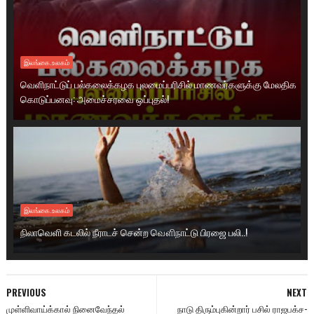
இலங்கை.உலகம்
வெளிநாட்டுப் பல்கலைக்கழக புலமைப்பரிசில் மாணவர்களுக்கு மேலதிக
கொடுப்பனவு: அமைச்சரவை ஒப்புதல்!
இலங்கை.உலகம்
நிலாவெளி கடலில் நீராடச் சென்ற வௌிநாட்டு பிரஜை பலி..!
PREVIOUS
NEXT
முள்ளிவாய்க்கால் நினைவேந்தல்
நாடு திரும்புகின்றார் பசில் ராஜபக்ச-