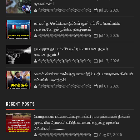
தகவல்கள்..!
🐅🐅🐅🐅🐅🐅🐆🐆🐆🐆🐆🐆🐆🐆
Jul 28, 2026
கால்பந்து செம்பியன்ஷிப்பின் மூன்றாம் இட போட்டியில்
நடக்கப்போகும் முக்கிய நிகழ்வுகள்
🐅🐅🐅🐅🐅🐅🐆🐆🐆🐆🐆🐆🐆🐆
Jul 18, 2026
நவகமுவ துப்பாக்கிச் சூட்டில் காயமடைந்தவர்
சாவடைந்தார்..!
🐅🐅🐅🐅🐅🐅🐆🐆🐆🐆🐆🐆🐆🐆
Jul 17, 2026
உலகக் கிண்ண கால்பந்து வரலாற்றில் புதிய சாதனை: கிலியன்
எம்பாப்பே அசத்தல்!
🐅🐅🐅🐅🐅🐅🐆🐆🐆🐆🐆🐆🐆🐆
Jul 01, 2026
RECENT POSTS
பேராதனைப் பல்கலைக்கழக கல்வி நடவடிக்கைகள் திங்கள்
முதல் மீள ஆரம்பம்: விடுதி மாணவர்களுக்கு முக்கிய
அறிவிப்பு! ...............
🐅🐅🐅🐅🐅🐅🐆🐆🐆🐆🐆🐆🐆🐆
Aug 07, 2026