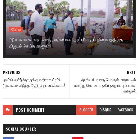
இந்தியா
அரியாலை காரைமுனங்கு குப்பைகள் தரம்பிரிக்கும் நிலையத்திற்கு
விஜயம் செய்த ஆளுநர்!
PREVIOUS
NEXT
புலம்பெயர்ந்தோருக்கு எதிராக ட்ரம்ப்
ஆசிய போதை பொருள் மாநாட்டில்
நிர்வாகம் எடுத்த அதிரடி நடவடிக்கை..!
கலந்து கொண்ட ஒரே ஒரு யாழ்ப்பாண
தமிழன்
POST
COMMENT
BLOGGER
DISQUS
FACEBOOK
SOCIAL COUNTER