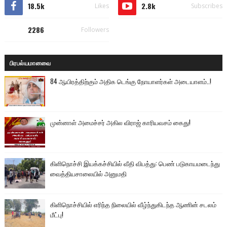
18.5k
2.8k
Likes
Subscribes
2286
Followers
பிரபல்யமானவை
84 ஆயிரத்திற்கும் அதிக டெங்கு நோயாளர்கள் அடையாளம்..!
முன்னாள் அமைச்சர் அகில விராஜ் காரியவசம் கைது!
கிளிநொச்சி இயக்கச்சியில் வீதி விபத்து: பெண் படுகாயமடைந்து
வைத்தியசாலையில் அனுமதி
கிளிநொச்சியில் எரிந்த நிலையில் வீழ்ந்துகிடந்த ஆணின் சடலம்
மீட்பு!