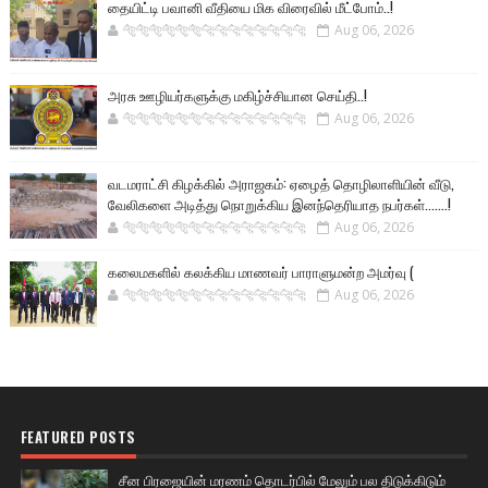
தையிட்டி பவானி வீதியை மிக விரைவில் மீட்போம்..!
🐅🐅🐅🐅🐅🐅🐆🐆🐆🐆🐆🐆🐆🐆
Aug 06, 2026
அரசு ஊழியர்களுக்கு மகிழ்ச்சியான செய்தி..!
🐅🐅🐅🐅🐅🐅🐆🐆🐆🐆🐆🐆🐆🐆
Aug 06, 2026
வடமராட்சி கிழக்கில் அராஜகம்: ஏழைத் தொழிலாளியின் வீடு,
வேலிகளை அடித்து நொறுக்கிய இனந்தெரியாத நபர்கள்.......!
🐅🐅🐅🐅🐅🐅🐆🐆🐆🐆🐆🐆🐆🐆
Aug 06, 2026
கலைமகளில் கலக்கிய மாணவர் பாராளுமன்ற அமர்வு (
🐅🐅🐅🐅🐅🐅🐆🐆🐆🐆🐆🐆🐆🐆
Aug 06, 2026
FEATURED POSTS
சீன பிரஜையின் மரணம் தொடர்பில் மேலும் பல திடுக்கிடும்