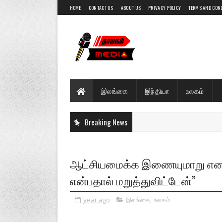
HOME
CONTACT US
ABOUT US
PRIVACY POLICY
TERMS AND CON
இலங்கை
இந்தியா
உலகம்
Breaking News
ஆட்சியமைக்க இணையுமாறு எனக்கு
என்பதால் மறுத்துவிட்டேன்”
year ago
இலங்கை
,
உலகம்