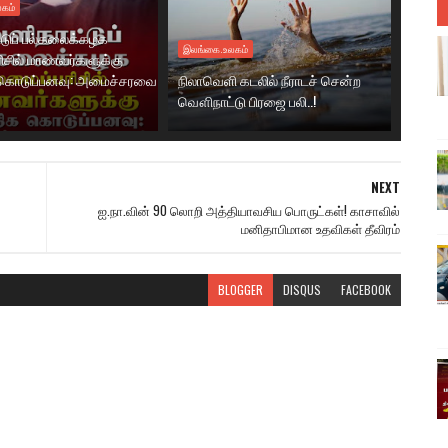
கம்
டுப் பல்கலைக்கழக
இலங்கை.உலகம்
ரிசில் மாணவர்களுக்கு
கொடுப்பனவு: அமைச்சரவை
நிலாவெளி கடலில் நீராடச் சென்ற
வௌிநாட்டு பிரஜை பலி..!
NEXT
ஐ.நா.வின் 90 லொறி அத்தியாவசிய பொருட்கள்! காசாவில்
மனிதாபிமான உதவிகள் தீவிரம்
BLOGGER
DISQUS
FACEBOOK