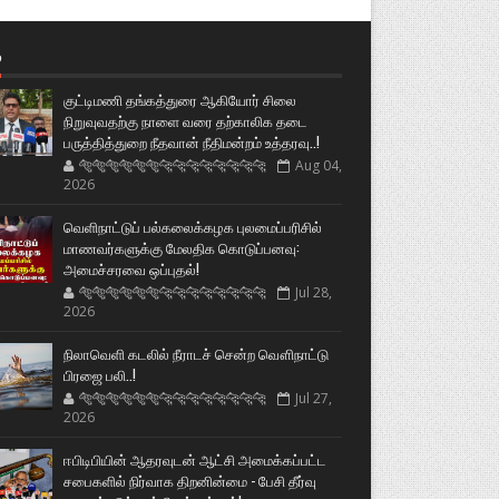
்
குட்டிமணி தங்கத்துரை ஆகியோர் சிலை
நிறுவுவதற்கு நாளை வரை தற்காலிக தடை
பருத்தித்துறை நீதவான் நீதிமன்றம் உத்தரவு..!
🐅🐅🐅🐅🐅🐅🐆🐆🐆🐆🐆🐆🐆🐆
Aug 04,
2026
வெளிநாட்டுப் பல்கலைக்கழக புலமைப்பரிசில்
மாணவர்களுக்கு மேலதிக கொடுப்பனவு:
அமைச்சரவை ஒப்புதல்!
🐅🐅🐅🐅🐅🐅🐆🐆🐆🐆🐆🐆🐆🐆
Jul 28,
2026
நிலாவெளி கடலில் நீராடச் சென்ற வௌிநாட்டு
பிரஜை பலி..!
🐅🐅🐅🐅🐅🐅🐆🐆🐆🐆🐆🐆🐆🐆
Jul 27,
2026
ஈபிடிபியின் ஆதரவுடன் ஆட்சி அமைக்கப்பட்ட
சபைகளில் நிர்வாக திறனின்மை - பேசி தீர்வு