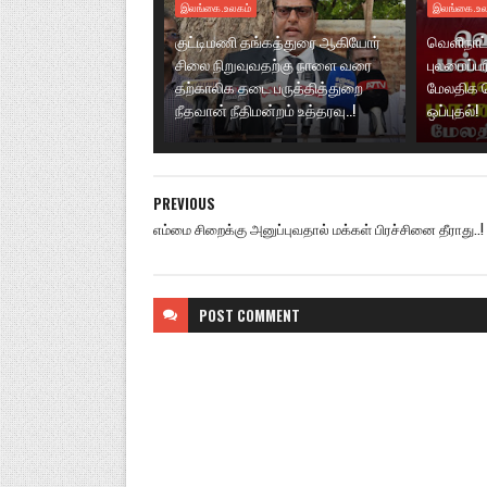
இலங்கை.உலகம்
இலங்கை.உல
குட்டிமணி தங்கத்துரை ஆகியோர்
வெளிநாட்
சிலை நிறுவுவதற்கு நாளை வரை
புலமைப்ப
தற்காலிக தடை பருத்தித்துறை
மேலதிக 
நீதவான் நீதிமன்றம் உத்தரவு..!
ஒப்புதல்!
PREVIOUS
எம்மை சிறைக்கு அனுப்புவதால் மக்கள் பிரச்சினை தீராது..!
POST
COMMENT