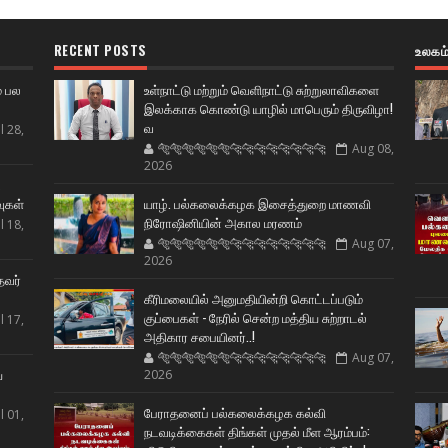
RECENT POSTS
உலகம
் பல
உள்நாட்டு மற்றும் வெளிநாட்டு சுற்றுலாவிகளை
இலக்காக கொண்டு யாழில் மாபெரும் திருவிழா!
வ
l 28,
🐅🐅🐅🐅🐅🐅🐆🐆🐆🐆🐆🐆🐆🐆
Aug 08,
2026
ட
வுகள்
யாழ். பல்கலைக்கழக இசைத்துறை மாணவி
நிரோஷினியின் அகால மரணம்
l 18,
🐅🐅🐅🐅🐅🐅🐆🐆🐆🐆🐆🐆🐆🐆
Aug 07,
2026
தவர்
கீரிமலையில் அனுமதியின்றி கொட்டப்படும்
குப்பைகள் - நேரில் சென்ற மத்திய சுற்றாடல்
l 17,
அதிகார சபையினர்..!
🐅🐅🐅🐅🐅🐅🐆🐆🐆🐆🐆🐆🐆🐆
Aug 07,
ய
2026
பேராதனைப் பல்கலைக்கழக கல்வி
l 01,
நடவடிக்கைகள் திங்கள் முதல் மீள ஆரம்பம்: