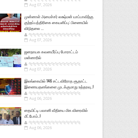
Aug 07, 2026
முன்னாள் அமைச்சர் லக்ஷ்மன் யாப்பாவிற்கு
குற்றப்பத்திரிகை கையளிப்பு: பிணையில்
விடுதலை ...
🐅🐅🐅🐅🐅🐅🐆🐆🐆🐆🐆🐆🐆🐆
Aug 07, 2026
ஜனநாயக கவனயீர்ப்பு போராட்டம்
மன்னாரில்
🐅🐅🐅🐅🐅🐅🐆🐆🐆🐆🐆🐆🐆🐆
Aug 07, 2026
இலங்கையில் 146 சட்டவிரோத சூதாட்ட
இணையதளங்களை முடக்குமாறு உத்தரவு..!
🐅🐅🐅🐅🐅🐅🐆🐆🐆🐆🐆🐆🐆🐆
Aug 06, 2026
தையிட்டி பவானி வீதியை மிக விரைவில்
மீட்போம்..!
🐅🐅🐅🐅🐅🐅🐆🐆🐆🐆🐆🐆🐆🐆
Aug 06, 2026