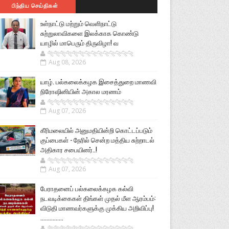
பிந்திய செய்திகள்
உள்நாட்டு மற்றும் வெளிநாட்டு
சுற்றுலாவிகளை இலக்காக கொண்டு
யாழில் மாபெரும் திருவிழா! வ
🐅🐅🐅🐅🐅🐅🐆🐆🐆🐆🐆🐆🐆🐆
Aug 08, 2026
யாழ். பல்கலைக்கழக இசைத்துறை மாணவி
நிரோஷினியின் அகால மரணம்
🐅🐅🐅🐅🐅🐅🐆🐆🐆🐆🐆🐆🐆🐆
Aug 07, 2026
கீரிமலையில் அனுமதியின்றி கொட்டப்படும்
குப்பைகள் - நேரில் சென்ற மத்திய சுற்றாடல்
அதிகார சபையினர்..!
🐅🐅🐅🐅🐅🐅🐆🐆🐆🐆🐆🐆🐆🐆
Aug 07, 2026
பேராதனைப் பல்கலைக்கழக கல்வி
நடவடிக்கைகள் திங்கள் முதல் மீள ஆரம்பம்:
விடுதி மாணவர்களுக்கு முக்கிய அறிவிப்பு!
...............
🐅🐅🐅🐅🐅🐅🐆🐆🐆🐆🐆🐆🐆🐆