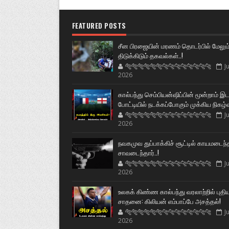
FEATURED POSTS
சீன பிரஜையின் மரணம் தொடர்பில் மேலும
திடுக்கிடும் தகவல்கள்..!
🐅🐅🐅🐅🐅🐅🐆🐆🐆🐆🐆🐆🐆🐆
Ju
2026
கால்பந்து செம்பியன்ஷிப்பின் மூன்றாம் இ
போட்டியில் நடக்கப்போகும் முக்கிய நிகழ்
🐅🐅🐅🐅🐅🐅🐆🐆🐆🐆🐆🐆🐆🐆
Ju
2026
நவகமுவ துப்பாக்கிச் சூட்டில் காயமடைந்
சாவடைந்தார்..!
🐅🐅🐅🐅🐅🐅🐆🐆🐆🐆🐆🐆🐆🐆
Ju
2026
உலகக் கிண்ண கால்பந்து வரலாற்றில் புதி
சாதனை: கிலியன் எம்பாப்பே அசத்தல்!
🐅🐅🐅🐅🐅🐅🐆🐆🐆🐆🐆🐆🐆🐆
Ju
2026