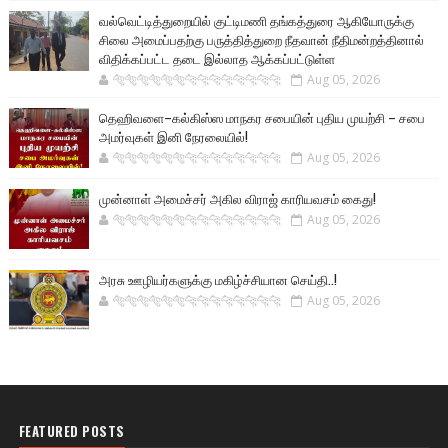
வல்வெட்டித்துறையில் குட்டிமணி தங்கத்துரை ஆகியோருக்கு
சிலை அமைப்பதற்கு பருத்தித்துறை நீதவான் நீதிமன்றத்தினால்
விதிக்கப்பட்ட தடை இல்லாத ஆக்கப்பட்டுள்ள
🐅🐅🐅🐅🐅🐅🐆🐆🐆🐆🐆🐆🐆🐆
Aug 05, 2026
தெஹிவளை–கல்கிஸ்ஸ மாநகர சபையின் புதிய முயற்சி – சபை
அமர்வுகள் இனி நேரலையில்!
🐅🐅🐅🐅🐅🐅🐆🐆🐆🐆🐆🐆🐆🐆
Aug 05, 2026
முன்னாள் அமைச்சர் அகில விராஜ் காரியவசம் கைது!
🐅🐅🐅🐅🐅🐅🐆🐆🐆🐆🐆🐆🐆🐆
Aug 05, 2026
அரசு ஊழியர்களுக்கு மகிழ்ச்சியான செய்தி..!
🐅🐅🐅🐅🐅🐅🐆🐆🐆🐆🐆🐆🐆🐆
Aug 05, 2026
FEATURED POSTS