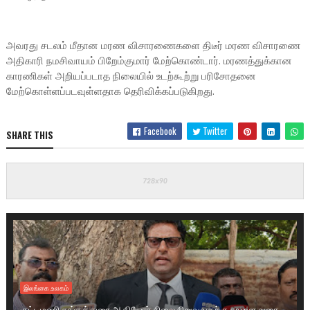
அவரது சடலம் மீதான மரண விசாரணைகளை திடீர் மரண விசாரணை
அதிகாரி நமசிவாயம் பிறேம்குமார் மேற்கொண்டார். மரணத்துக்கான
காரணிகள் அறியப்படாத நிலையில் உடற்கூற்று பரிசோதனை
மேற்கொள்ளப்படவுள்ளதாக தெரிவிக்கப்படுகிறது.
Facebook
Twitter
SHARE THIS
இலங்கை.உலகம்
குட்டிமணி தங்கத்துரை ஆகியோர் சிலை நிறுவுவதற்கு நாளை வரை