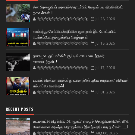
சீன பிரஜையின் மரணம் தொடர்பில் மேலும் பல திடுக்கிடும்
தகவல்கள்..!
🐅🐅🐅🐅🐅🐅🐆🐆🐆🐆🐆🐆🐆🐆
Jul 28, 2026
கால்பந்து செம்பியன்ஷிப்பின் மூன்றாம் இட போட்டியில்
நடக்கப்போகும் முக்கிய நிகழ்வுகள்
🐅🐅🐅🐅🐅🐅🐆🐆🐆🐆🐆🐆🐆🐆
Jul 18, 2026
நவகமுவ துப்பாக்கிச் சூட்டில் காயமடைந்தவர்
சாவடைந்தார்..!
🐅🐅🐅🐅🐅🐅🐆🐆🐆🐆🐆🐆🐆🐆
Jul 17, 2026
உலகக் கிண்ண கால்பந்து வரலாற்றில் புதிய சாதனை: கிலியன்
எம்பாப்பே அசத்தல்!
🐅🐅🐅🐅🐅🐅🐆🐆🐆🐆🐆🐆🐆🐆
Jul 01, 2026
RECENT POSTS
வடமராட்சி கிழக்கில் அராஜகம்: ஏழைத் தொழிலாளியின் வீடு,
வேலிகளை அடித்து நொறுக்கிய இனந்தெரியாத நபர்கள்.......!
🐅🐅🐅🐅🐅🐅🐆🐆🐆🐆🐆🐆🐆🐆
Aug 06, 2026