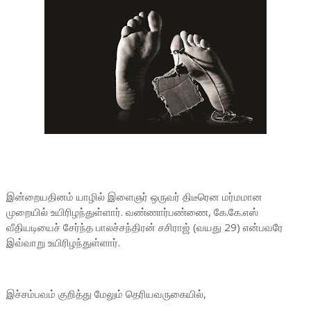
இன்றையதினம் யாழில் இளைஞர் ஒருவர் திடீரென மர்மமான
முறையில் உயிரிழந்துள்ளார். வண்ணார்பண்ணை, கே.கே.எஸ்
வீதியடியைச் சேர்ந்த பாலச்சந்திரன் சசிராஜ் (வயது 29) என்பவரே
இவ்வாறு உயிரிழந்துள்ளார்.
இச்சம்பவம் குறித்து மேலும் தெரியவருகையில்,