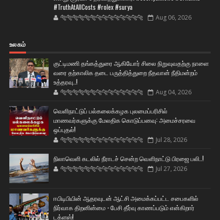
#TruthAtAllCosts #rolex #surya
🐅🐅🐅🐅🐅🐅🐆🐆🐆🐆🐆🐆🐆🐆
Aug 06, 2026
உலகம்
குட்டிமணி தங்கத்துரை ஆகியோர் சிலை நிறுவுவதற்கு நாளை
வரை தற்காலிக தடை பருத்தித்துறை நீதவான் நீதிமன்றம்
உத்தரவு..!
🐅🐅🐅🐅🐅🐅🐆🐆🐆🐆🐆🐆🐆🐆
Aug 04, 2026
வெளிநாட்டுப் பல்கலைக்கழக புலமைப்பரிசில்
மாணவர்களுக்கு மேலதிக கொடுப்பனவு: அமைச்சரவை
ஒப்புதல்!
🐅🐅🐅🐅🐅🐅🐆🐆🐆🐆🐆🐆🐆🐆
Jul 28, 2026
நிலாவெளி கடலில் நீராடச் சென்ற வௌிநாட்டு பிரஜை பலி..!
🐅🐅🐅🐅🐅🐅🐆🐆🐆🐆🐆🐆🐆🐆
Jul 27, 2026
ஈபிடிபியின் ஆதரவுடன் ஆட்சி அமைக்கப்பட்ட சபைகளில்
நிர்வாக திறனின்மை - பேசி தீர்வு காணப்படும் என்கிறார்
டக்ளஸ்!