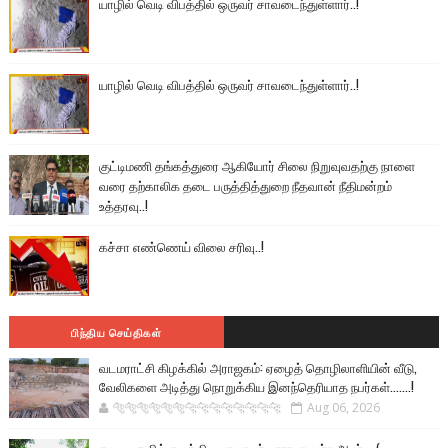
யாழில் வெடி விபத்தில் ஒருவர் சாவடைந்துள்ளார்..!
யாழில் வெடி விபத்தில் ஒருவர் சாவடைந்துள்ளார்..!
குட்டிமணி தங்கத்துரை ஆகியோர் சிலை நிறுவுவதற்கு நாளை
வரை தற்காலிக தடை பருத்தித்துறை நீதவான் நீதிமன்றம்
உத்தரவு..!
கச்சா எண்ணெய் விலை சரிவு..!
பிந்திய செய்திகள்
வடமராட்சி கிழக்கில் அராஜகம்: ஏழைத் தொழிலாளியின் வீடு,
வேலிகளை அடித்து நொறுக்கிய இனந்தெரியாத நபர்கள்.......!
🐅🐅🐅🐅🐅🐅🐆🐆🐆🐆🐆🐆🐆🐆
Aug 06, 2026