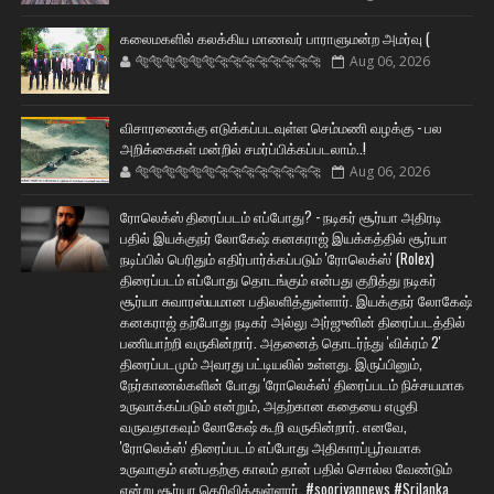
கலைமகளில் கலக்கிய மாணவர் பாராளுமன்ற அமர்வு (
🐅🐅🐅🐅🐅🐅🐆🐆🐆🐆🐆🐆🐆🐆
Aug 06, 2026
விசாரணைக்கு எடுக்கப்படவுள்ள செம்மணி வழக்கு - பல
அறிக்கைகள் மன்றில் சமர்ப்பிக்கப்படலாம்..!
🐅🐅🐅🐅🐅🐅🐆🐆🐆🐆🐆🐆🐆🐆
Aug 06, 2026
ரோலெக்ஸ் திரைப்படம் எப்போது? - நடிகர் சூர்யா அதிரடி
பதில் இயக்குநர் லோகேஷ் கனகராஜ் இயக்கத்தில் சூர்யா
நடிப்பில் பெரிதும் எதிர்பார்க்கப்படும் 'ரோலெக்ஸ்' (Rolex)
திரைப்படம் எப்போது தொடங்கும் என்பது குறித்து நடிகர்
சூர்யா சுவாரஸ்யமான பதிலளித்துள்ளார். இயக்குநர் லோகேஷ்
கனகராஜ் தற்போது நடிகர் அல்லு அர்ஜுனின் திரைப்படத்தில்
பணியாற்றி வருகின்றார். அதனைத் தொடர்ந்து 'விக்ரம் 2'
திரைப்படமும் அவரது பட்டியலில் உள்ளது. இருப்பினும்,
நேர்காணல்களின் போது 'ரோலெக்ஸ்' திரைப்படம் நிச்சயமாக
உருவாக்கப்படும் என்றும், அதற்கான கதையை எழுதி
வருவதாகவும் லோகேஷ் கூறி வருகின்றார். எனவே,
'ரோலெக்ஸ்' திரைப்படம் எப்போது அதிகாரப்பூர்வமாக
உருவாகும் என்பதற்கு காலம் தான் பதில் சொல்ல வேண்டும்
என்று சூர்யா தெரிவித்துள்ளார். #sooriyannews #Srilanka