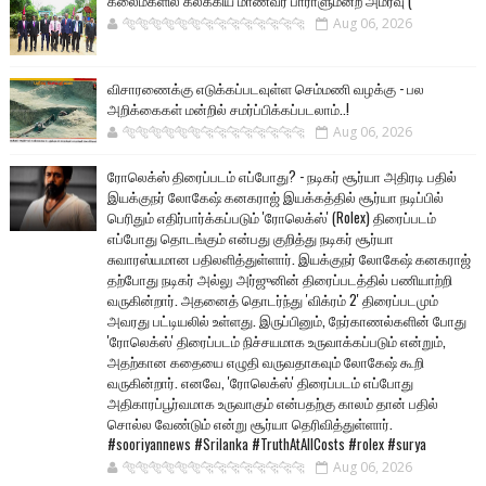
கலைமகளில் கலக்கிய மாணவர் பாராளுமன்ற அமர்வு (
🐅🐅🐅🐅🐅🐅🐆🐆🐆🐆🐆🐆🐆🐆
Aug 06, 2026
விசாரணைக்கு எடுக்கப்படவுள்ள செம்மணி வழக்கு - பல
அறிக்கைகள் மன்றில் சமர்ப்பிக்கப்படலாம்..!
🐅🐅🐅🐅🐅🐅🐆🐆🐆🐆🐆🐆🐆🐆
Aug 06, 2026
ரோலெக்ஸ் திரைப்படம் எப்போது? - நடிகர் சூர்யா அதிரடி பதில்
இயக்குநர் லோகேஷ் கனகராஜ் இயக்கத்தில் சூர்யா நடிப்பில்
பெரிதும் எதிர்பார்க்கப்படும் 'ரோலெக்ஸ்' (Rolex) திரைப்படம்
எப்போது தொடங்கும் என்பது குறித்து நடிகர் சூர்யா
சுவாரஸ்யமான பதிலளித்துள்ளார். இயக்குநர் லோகேஷ் கனகராஜ்
தற்போது நடிகர் அல்லு அர்ஜுனின் திரைப்படத்தில் பணியாற்றி
வருகின்றார். அதனைத் தொடர்ந்து 'விக்ரம் 2' திரைப்படமும்
அவரது பட்டியலில் உள்ளது. இருப்பினும், நேர்காணல்களின் போது
'ரோலெக்ஸ்' திரைப்படம் நிச்சயமாக உருவாக்கப்படும் என்றும்,
அதற்கான கதையை எழுதி வருவதாகவும் லோகேஷ் கூறி
வருகின்றார். எனவே, 'ரோலெக்ஸ்' திரைப்படம் எப்போது
அதிகாரப்பூர்வமாக உருவாகும் என்பதற்கு காலம் தான் பதில்
சொல்ல வேண்டும் என்று சூர்யா தெரிவித்துள்ளார்.
#sooriyannews #Srilanka #TruthAtAllCosts #rolex #surya
🐅🐅🐅🐅🐅🐅🐆🐆🐆🐆🐆🐆🐆🐆
Aug 06, 2026