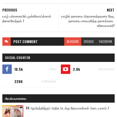
PREVIOUS
NEXT
யாழ் பல்கலையில் முள்ளிவாய்க்கால்
யாழில் நகையை தொலைத்தவரை தேடி
நினைவேந்தல்..!
நகையை கையளித்த நகைக்கடை
உரிமையாளர்!
POST
COMMENT
BLOGGER
DISQUS
FACEBOOK
SOCIAL COUNTER
18.5k
2.8k
Likes
Subscribes
2286
Followers
பிரபல்யமானவை
84 ஆயிரத்திற்கும் அதிக டெங்கு நோயாளர்கள் அடையாளம்..!