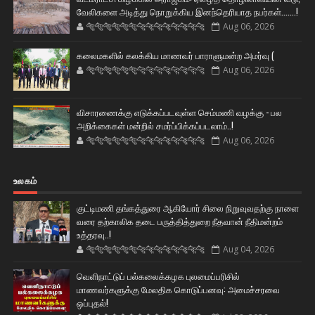
வேலிகளை அடித்து நொறுக்கிய இனந்தெரியாத நபர்கள்.......!
🐅🐅🐅🐅🐅🐅🐆🐆🐆🐆🐆🐆🐆🐆
Aug 06, 2026
கலைமகளில் கலக்கிய மாணவர் பாராளுமன்ற அமர்வு (
🐅🐅🐅🐅🐅🐅🐆🐆🐆🐆🐆🐆🐆🐆
Aug 06, 2026
விசாரணைக்கு எடுக்கப்படவுள்ள செம்மணி வழக்கு - பல
அறிக்கைகள் மன்றில் சமர்ப்பிக்கப்படலாம்..!
🐅🐅🐅🐅🐅🐅🐆🐆🐆🐆🐆🐆🐆🐆
Aug 06, 2026
உலகம்
குட்டிமணி தங்கத்துரை ஆகியோர் சிலை நிறுவுவதற்கு நாளை
வரை தற்காலிக தடை பருத்தித்துறை நீதவான் நீதிமன்றம்
உத்தரவு..!
🐅🐅🐅🐅🐅🐅🐆🐆🐆🐆🐆🐆🐆🐆
Aug 04, 2026
வெளிநாட்டுப் பல்கலைக்கழக புலமைப்பரிசில்
மாணவர்களுக்கு மேலதிக கொடுப்பனவு: அமைச்சரவை
ஒப்புதல்!