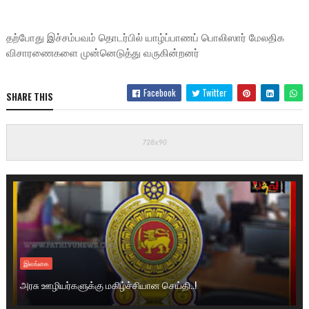
தற்போது இச்சம்பவம் தொடர்பில் யாழ்ப்பாணப் பொலிஸார் மேலதிக
விசாரணைகளை முன்னெடுத்து வருகின்றனர்
Facebook
Twitter
SHARE THIS
இலங்கை
அரசு ஊழியர்களுக்கு மகிழ்ச்சியான செய்தி..!