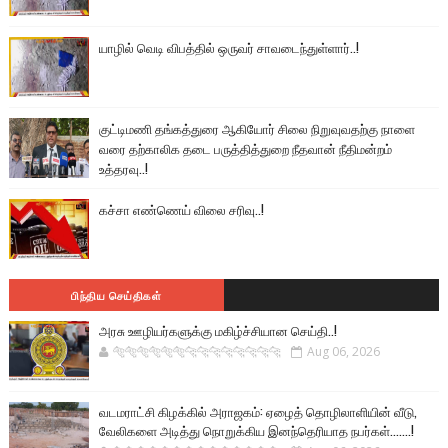
யாழில் வெடி விபத்தில் ஒருவர் சாவடைந்துள்ளார்..!
குட்டிமணி தங்கத்துரை ஆகியோர் சிலை நிறுவுவதற்கு நாளை
வரை தற்காலிக தடை பருத்தித்துறை நீதவான் நீதிமன்றம்
உத்தரவு..!
கச்சா எண்ணெய் விலை சரிவு..!
பிந்திய செய்திகள்
அரசு ஊழியர்களுக்கு மகிழ்ச்சியான செய்தி..!
🐅🐅🐅🐅🐅🐅🐆🐆🐆🐆🐆🐆🐆🐆
Aug 06, 2026
வடமராட்சி கிழக்கில் அராஜகம்: ஏழைத் தொழிலாளியின் வீடு,
வேலிகளை அடித்து நொறுக்கிய இனந்தெரியாத நபர்கள்.......!