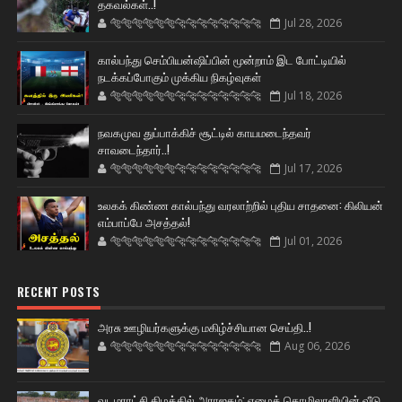
தகவல்கள்..!
🐅🐅🐅🐅🐅🐅🐆🐆🐆🐆🐆🐆🐆🐆
Jul 28, 2026
கால்பந்து செம்பியன்ஷிப்பின் மூன்றாம் இட போட்டியில்
நடக்கப்போகும் முக்கிய நிகழ்வுகள்
🐅🐅🐅🐅🐅🐅🐆🐆🐆🐆🐆🐆🐆🐆
Jul 18, 2026
நவகமுவ துப்பாக்கிச் சூட்டில் காயமடைந்தவர்
சாவடைந்தார்..!
🐅🐅🐅🐅🐅🐅🐆🐆🐆🐆🐆🐆🐆🐆
Jul 17, 2026
உலகக் கிண்ண கால்பந்து வரலாற்றில் புதிய சாதனை: கிலியன்
எம்பாப்பே அசத்தல்!
🐅🐅🐅🐅🐅🐅🐆🐆🐆🐆🐆🐆🐆🐆
Jul 01, 2026
RECENT POSTS
அரசு ஊழியர்களுக்கு மகிழ்ச்சியான செய்தி..!
🐅🐅🐅🐅🐅🐅🐆🐆🐆🐆🐆🐆🐆🐆
Aug 06, 2026
வடமராட்சி கிழக்கில் அராஜகம்: ஏழைத் தொழிலாளியின் வீடு,