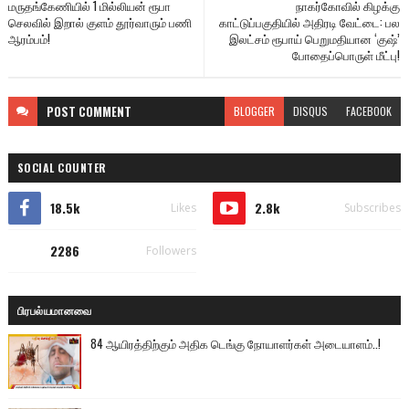
மருதங்கேணியில் 1 மில்லியன் ரூபா
நாகர்கோவில் கிழக்கு
செலவில் இறால் குளம் தூர்வாரும் பணி
காட்டுப்பகுதியில் அதிரடி வேட்டை: பல
ஆரம்பம்!
இலட்சம் ரூபாய் பெறுமதியான ‘குஷ்’
போதைப்பொருள் மீட்பு!
POST
COMMENT
BLOGGER
DISQUS
FACEBOOK
SOCIAL COUNTER
18.5k
2.8k
Likes
Subscribes
2286
Followers
பிரபல்யமானவை
84 ஆயிரத்திற்கும் அதிக டெங்கு நோயாளர்கள் அடையாளம்..!