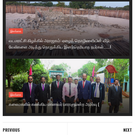
இலங்கை
வடமராட்சி கிழக்கில் அராஜகம்: ஏழைத் தொழிலாளியின் வீடு,
வேலிகளை அடித்து நொறுக்கிய இனந்தெரியாத நபர்கள்.......!
இலங்கை
கலைமகளில் கலக்கிய மாணவர் பாராளுமன்ற அமர்வு (
PREVIOUS
NEXT