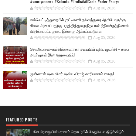
#sooriyannews #Srilanka #TruthAtAllCosts #rolex #surya
🐅🐅🐅🐅🐅🐅🐆🐆🐆🐆🐆🐆🐆🐆
Aug 06, 2026
வல்வெட்டித்துறையில் குட்டிமணி தங்கத்துரை ஆகியோருக்கு
சிலை அமைப்பதற்கு பருத்தித்துறை நீதவான் நீதிமன்றத்தினால்
விதிக்கப்பட்ட தடை இல்லாத ஆக்கப்பட்டுள்ள
🐅🐅🐅🐅🐅🐅🐆🐆🐆🐆🐆🐆🐆🐆
Aug 05, 2026
தெஹிவளை–கல்கிஸ்ஸ மாநகர சபையின் புதிய முயற்சி – சபை
அமர்வுகள் இனி நேரலையில்!
🐅🐅🐅🐅🐅🐅🐆🐆🐆🐆🐆🐆🐆🐆
Aug 05, 2026
முன்னாள் அமைச்சர் அகில விராஜ் காரியவசம் கைது!
🐅🐅🐅🐅🐅🐅🐆🐆🐆🐆🐆🐆🐆🐆
Aug 05, 2026
FEATURED POSTS
சீன பிரஜையின் மரணம் தொடர்பில் மேலும் பல திடுக்கிடும்