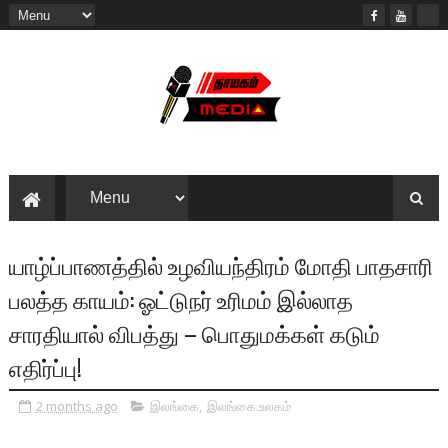
யாழ்ப்பாணத்தில் உழவியந்திரம் மோதி பாதசாரி
பலத்த காயம்: ஓட்டுநர் உரிமம் இல்லாத
சாரதியால் விபத்து – பொதுமக்கள் கடும்
எதிர்ப்பு!
2 months ago
இலங்கை
,
இலங்கை.உலகம்