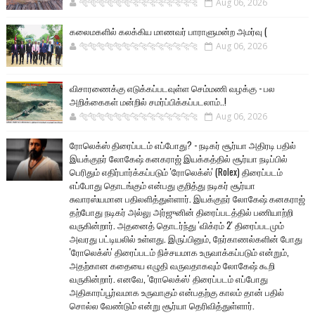
🐅🐅🐅🐅🐅🐅🐆🐆🐆🐆🐆🐆🐆🐆
Aug 06, 2026
கலைமகளில் கலக்கிய மாணவர் பாராளுமன்ற அமர்வு (
🐅🐅🐅🐅🐅🐅🐆🐆🐆🐆🐆🐆🐆🐆
Aug 06, 2026
விசாரணைக்கு எடுக்கப்படவுள்ள செம்மணி வழக்கு - பல
அறிக்கைகள் மன்றில் சமர்ப்பிக்கப்படலாம்..!
🐅🐅🐅🐅🐅🐅🐆🐆🐆🐆🐆🐆🐆🐆
Aug 06, 2026
ரோலெக்ஸ் திரைப்படம் எப்போது? - நடிகர் சூர்யா அதிரடி பதில்
இயக்குநர் லோகேஷ் கனகராஜ் இயக்கத்தில் சூர்யா நடிப்பில்
பெரிதும் எதிர்பார்க்கப்படும் 'ரோலெக்ஸ்' (Rolex) திரைப்படம்
எப்போது தொடங்கும் என்பது குறித்து நடிகர் சூர்யா
சுவாரஸ்யமான பதிலளித்துள்ளார். இயக்குநர் லோகேஷ் கனகராஜ்
தற்போது நடிகர் அல்லு அர்ஜுனின் திரைப்படத்தில் பணியாற்றி
வருகின்றார். அதனைத் தொடர்ந்து 'விக்ரம் 2' திரைப்படமும்
அவரது பட்டியலில் உள்ளது. இருப்பினும், நேர்காணல்களின் போது
'ரோலெக்ஸ்' திரைப்படம் நிச்சயமாக உருவாக்கப்படும் என்றும்,
அதற்கான கதையை எழுதி வருவதாகவும் லோகேஷ் கூறி
வருகின்றார். எனவே, 'ரோலெக்ஸ்' திரைப்படம் எப்போது
அதிகாரப்பூர்வமாக உருவாகும் என்பதற்கு காலம் தான் பதில்
சொல்ல வேண்டும் என்று சூர்யா தெரிவித்துள்ளார்.