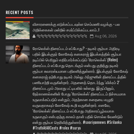
RECENT POSTS
விசாரணைக்கு எடுக்கப்படவுள்ள செம்மணி வழக்கு - பல
அறிக்கைகள் மன்றில் சமர்ப்பிக்கப்படலாம்..!
🐅🐅🐅🐅🐅🐅🐆🐆🐆🐆🐆🐆🐆🐆
Aug 06, 2026
ரோலெக்ஸ் திரைப்படம் எப்போது? - நடிகர் சூர்யா அதிரடி
பதில் இயக்குநர் லோகேஷ் கனகராஜ் இயக்கத்தில் சூர்யா
நடிப்பில் பெரிதும் எதிர்பார்க்கப்படும் 'ரோலெக்ஸ்' (Rolex)
திரைப்படம் எப்போது தொடங்கும் என்பது குறித்து நடிகர்
சூர்யா சுவாரஸ்யமான பதிலளித்துள்ளார். இயக்குநர் லோகேஷ்
கனகராஜ் தற்போது நடிகர் அல்லு அர்ஜுனின் திரைப்படத்தில்
பணியாற்றி வருகின்றார். அதனைத் தொடர்ந்து 'விக்ரம் 2'
திரைப்படமும் அவரது பட்டியலில் உள்ளது. இருப்பினும்,
நேர்காணல்களின் போது 'ரோலெக்ஸ்' திரைப்படம் நிச்சயமாக
உருவாக்கப்படும் என்றும், அதற்கான கதையை எழுதி
வருவதாகவும் லோகேஷ் கூறி வருகின்றார். எனவே,
'ரோலெக்ஸ்' திரைப்படம் எப்போது அதிகாரப்பூர்வமாக
உருவாகும் என்பதற்கு காலம் தான் பதில் சொல்ல வேண்டும்
என்று சூர்யா தெரிவித்துள்ளார். #sooriyannews #Srilanka
#TruthAtAllCosts #rolex #surya