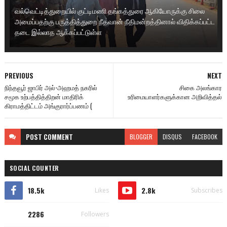
வல்வெட்டித்துறையில் குட்டிமணி தங்கத்துரை ஆகியோருக்கு சிலை
அமைப்பதற்கு பருத்தித்துறை நீதவான் நீதிமன்றத்தினால் விதிக்கப்பட்ட
தடை இல்லாத ஆக்கப்பட்டுள்ள
PREVIOUS
NEXT
நிந்தவூர் ஜாபிர் அல்-அஹமத் நகரில்
சிகை அலங்கார
சமூக உற்பத்தித்திறன் மாதிரிக்
உரிமையாளர்களுக்கான அறிவித்தல்
கிராமத்திட்டம் அங்குரார்ப்பணம் (
POST
COMMENT
BLOGGER
DISQUS
FACEBOOK
SOCIAL COUNTER
18.5k
2.8k
Likes
Subscribes
2286
Followers