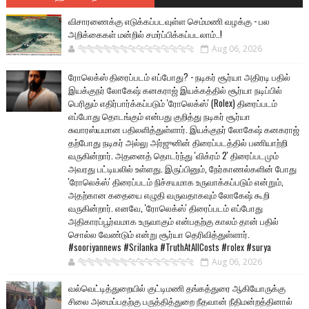
விசாரணைக்கு எடுக்கப்படவுள்ள செம்மணி வழக்கு - பல
அறிக்கைகள் மன்றில் சமர்ப்பிக்கப்படலாம்..!
🐅🐅🐅🐅🐅🐅🐆🐆🐆🐆🐆🐆🐆🐆
Aug 06, 2026
ரோலெக்ஸ் திரைப்படம் எப்போது? - நடிகர் சூர்யா அதிரடி பதில்
இயக்குநர் லோகேஷ் கனகராஜ் இயக்கத்தில் சூர்யா நடிப்பில்
பெரிதும் எதிர்பார்க்கப்படும் 'ரோலெக்ஸ்' (Rolex) திரைப்படம்
எப்போது தொடங்கும் என்பது குறித்து நடிகர் சூர்யா
சுவாரஸ்யமான பதிலளித்துள்ளார். இயக்குநர் லோகேஷ் கனகராஜ்
தற்போது நடிகர் அல்லு அர்ஜுனின் திரைப்படத்தில் பணியாற்றி
வருகின்றார். அதனைத் தொடர்ந்து 'விக்ரம் 2' திரைப்படமும்
அவரது பட்டியலில் உள்ளது. இருப்பினும், நேர்காணல்களின் போது
'ரோலெக்ஸ்' திரைப்படம் நிச்சயமாக உருவாக்கப்படும் என்றும்,
அதற்கான கதையை எழுதி வருவதாகவும் லோகேஷ் கூறி
வருகின்றார். எனவே, 'ரோலெக்ஸ்' திரைப்படம் எப்போது
அதிகாரப்பூர்வமாக உருவாகும் என்பதற்கு காலம் தான் பதில்
சொல்ல வேண்டும் என்று சூர்யா தெரிவித்துள்ளார்.
#sooriyannews #Srilanka #TruthAtAllCosts #rolex #surya
🐅🐅🐅🐅🐅🐅🐆🐆🐆🐆🐆🐆🐆🐆
Aug 06, 2026
வல்வெட்டித்துறையில் குட்டிமணி தங்கத்துரை ஆகியோருக்கு
சிலை அமைப்பதற்கு பருத்தித்துறை நீதவான் நீதிமன்றத்தினால்