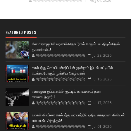
🐅🐅🐅🐅🐅🐅🐆🐆🐆🐆🐆🐆🐆🐆
Aug 04, 2026
FEATURED POSTS
சீன பிரஜையின் மரணம் தொடர்பில் மேலும் பல திடுக்கிடும்
தகவல்கள்..!
🐅🐅🐅🐅🐅🐅🐆🐆🐆🐆🐆🐆🐆🐆
Jul 28, 2026
கால்பந்து செம்பியன்ஷிப்பின் மூன்றாம் இட போட்டியில்
நடக்கப்போகும் முக்கிய நிகழ்வுகள்
🐅🐅🐅🐅🐅🐅🐆🐆🐆🐆🐆🐆🐆🐆
Jul 18, 2026
நவகமுவ துப்பாக்கிச் சூட்டில் காயமடைந்தவர்
சாவடைந்தார்..!
🐅🐅🐅🐅🐅🐅🐆🐆🐆🐆🐆🐆🐆🐆
Jul 17, 2026
உலகக் கிண்ண கால்பந்து வரலாற்றில் புதிய சாதனை: கிலியன்
எம்பாப்பே அசத்தல்!
🐅🐅🐅🐅🐅🐅🐆🐆🐆🐆🐆🐆🐆🐆
Jul 01, 2026