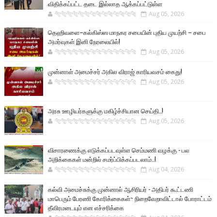
விதிக்கப்பட்ட தடை இல்லாத ஆக்கப்பட்டுள்ள
🐅🐅🐅🐅🐅🐅🐆🐆🐆🐆🐆🐆🐆🐆
Aug 05, 2026
தெஹிவளை–கல்கிஸ்ஸ மாநகர சபையின் புதிய முயற்சி – சபை
அமர்வுகள் இனி நேரலையில்!
🐅🐅🐅🐅🐅🐅🐆🐆🐆🐆🐆🐆🐆🐆
Aug 05, 2026
முன்னாள் அமைச்சர் அகில விராஜ் காரியவசம் கைது!
🐅🐅🐅🐅🐅🐅🐆🐆🐆🐆🐆🐆🐆🐆
Aug 05, 2026
அரசு ஊழியர்களுக்கு மகிழ்ச்சியான செய்தி..!
🐅🐅🐅🐅🐅🐅🐆🐆🐆🐆🐆🐆🐆🐆
Aug 05, 2026
விசாரணைக்கு எடுக்கப்படவுள்ள செம்மணி வழக்கு - பல
அறிக்கைகள் மன்றில் சமர்ப்பிக்கப்படலாம்..!
🐅🐅🐅🐅🐅🐅🐆🐆🐆🐆🐆🐆🐆🐆
Aug 04, 2026
கல்வி அமைச்சுக்கு முன்னால் ஆசிரியர் - அதிபர் கூட்டணி
மாபெரும் பேரணி கோரிக்கைகள்~ நிறைவேறாவிட்டால் போராட்டம்
தீவிரமடையும் என எச்சரிக்கை