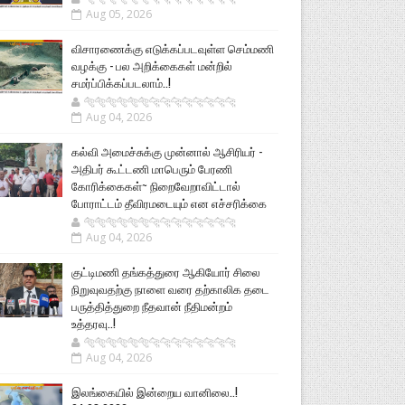
Aug 05, 2026
விசாரணைக்கு எடுக்கப்படவுள்ள செம்மணி
வழக்கு - பல அறிக்கைகள் மன்றில்
சமர்ப்பிக்கப்படலாம்..!
🐅🐅🐅🐅🐅🐅🐆🐆🐆🐆🐆🐆🐆🐆
Aug 04, 2026
கல்வி அமைச்சுக்கு முன்னால் ஆசிரியர் -
அதிபர் கூட்டணி மாபெரும் பேரணி
கோரிக்கைகள்~ நிறைவேறாவிட்டால்
போராட்டம் தீவிரமடையும் என எச்சரிக்கை
🐅🐅🐅🐅🐅🐅🐆🐆🐆🐆🐆🐆🐆🐆
Aug 04, 2026
குட்டிமணி தங்கத்துரை ஆகியோர் சிலை
நிறுவுவதற்கு நாளை வரை தற்காலிக தடை
பருத்தித்துறை நீதவான் நீதிமன்றம்
உத்தரவு..!
🐅🐅🐅🐅🐅🐅🐆🐆🐆🐆🐆🐆🐆🐆
Aug 04, 2026
இலங்கையில் இன்றைய வானிலை..!