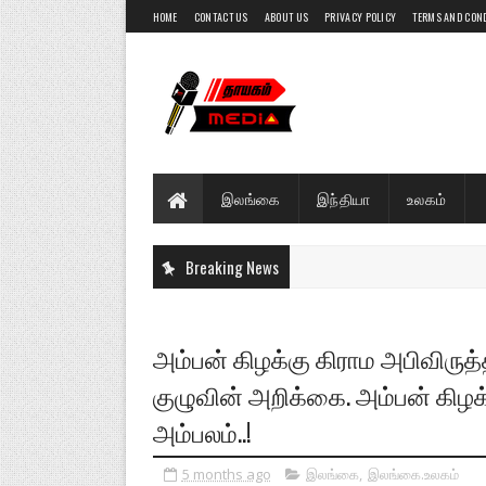
HOME
CONTACT US
ABOUT US
PRIVACY POLICY
TERMS AND CON
இலங்கை
இந்தியா
உலகம்
Breaking News
அம்பன் கிழக்கு கிராம அபிவிருத்
குழுவின் அறிக்கை. அம்பன் கிழக
அம்பலம்..!
5 months ago
இலங்கை
,
இலங்கை.உலகம்