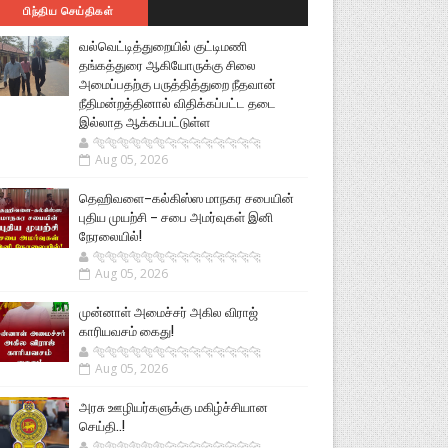
பிந்திய செய்திகள்
வல்வெட்டித்துறையில் குட்டிமணி
தங்கத்துரை ஆகியோருக்கு சிலை
அமைப்பதற்கு பருத்தித்துறை நீதவான்
நீதிமன்றத்தினால் விதிக்கப்பட்ட தடை
இல்லாத ஆக்கப்பட்டுள்ள
🐅🐅🐅🐅🐅🐅🐆🐆🐆🐆🐆🐆🐆🐆
Aug 05, 2026
தெஹிவளை–கல்கிஸ்ஸ மாநகர சபையின்
புதிய முயற்சி – சபை அமர்வுகள் இனி
நேரலையில்!
🐅🐅🐅🐅🐅🐅🐆🐆🐆🐆🐆🐆🐆🐆
Aug 05, 2026
முன்னாள் அமைச்சர் அகில விராஜ்
காரியவசம் கைது!
🐅🐅🐅🐅🐅🐅🐆🐆🐆🐆🐆🐆🐆🐆
Aug 05, 2026
அரசு ஊழியர்களுக்கு மகிழ்ச்சியான
செய்தி..!
🐅🐅🐅🐅🐅🐅🐆🐆🐆🐆🐆🐆🐆🐆