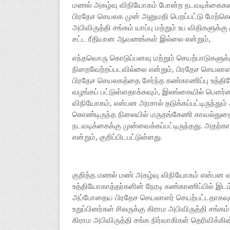
மணல் அகழ்வு விநியோகம் போன்ற நடவடிக்கைகளி
பிரதேச செயலக முன் அனுமதி பெறப்பட்டு மேற்கொ
அபிவிருத்தி சங்கம் யாப்பு மற்றும் உப விதிகளுக
சட்ட ரீதியான ஆவணங்கள் இல்லை என்றும்,
எந்தவொரு கொடுப்பனவு மற்றும் செயற்பாடுகளுக்க
நிறைவேற்றப்படவில்லை என்றும், பிரதேச செயலா
பிரதேச செயலகத்தை சேர்ந்த கண்காணிப்பு உத்த
வழங்கப் பட்டுள்ளதாக்கவும், இலங்கையில் பௌர்
விநியோகம், என்பன அரசால் தடுக்கப்பட்டிருந்தும்
கொண்டிருந்த நிலையில் மருதங்கேணி காவல்துறையி
நடவடிக்கைக்கு முன்வைக்கப்பட்டிருந்தது. அதற்கான
என்றும், குறிப்பிடபட்டுள்ளது.
குறித்த மணல் மண் அகழ்வு விநியோகம் என்பன வடம
உத்தியோகாத்தர்களின் நேரடி கண்காணிப்பில் இட
அப்போதைய பிரதேச செயலாளர் செயற்பட்டதாகவும், 
உறுப்பினர்கள் சிலருக்கு கிராம அபிவிருத்தி சங்க
கிராம அபிவிருத்தி சங்க நிர்வாகிகள் தெரிவிக்கின