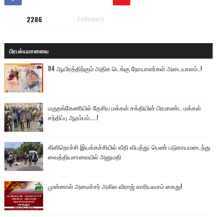
2286
Followers
பிரபல்யமானவை
84 ஆயிரத்திற்கும் அதிக டெங்கு நோயாளர்கள் அடையாளம்..!
மருதங்கேணியில் தேசிய மக்கள் சக்தியின் பிரமாண்ட மக்கள்
சந்திப்பு ஆரம்பம்.....!
கிளிநொச்சி இயக்கச்சியில் வீதி விபத்து: பெண் படுகாயமடைந்து
வைத்தியசாலையில் அனுமதி
முன்னாள் அமைச்சர் அகில விராஜ் காரியவசம் கைது!