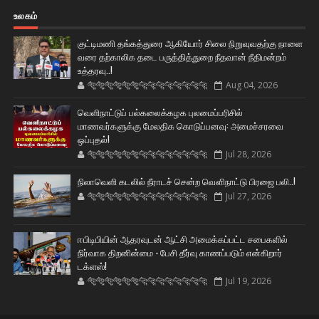
உலகம்
குட்டிமணி தங்கத்துரை ஆகியோர் சிலை நிறுவுவதற்கு நாளை
வரை தற்காலிக தடை பருத்தித்துறை நீதவான் நீதிமன்றம்
உத்தரவு..!
🐅🐅🐅🐅🐅🐅🐆🐆🐆🐆🐆🐆🐆🐆
Aug 04, 2026
வெளிநாட்டுப் பல்கலைக்கழக புலமைப்பரிசில்
மாணவர்களுக்கு மேலதிக கொடுப்பனவு: அமைச்சரவை
ஒப்புதல்!
🐅🐅🐅🐅🐅🐅🐆🐆🐆🐆🐆🐆🐆🐆
Jul 28, 2026
நிலாவெளி கடலில் நீராடச் சென்ற வௌிநாட்டு பிரஜை பலி..!
🐅🐅🐅🐅🐅🐅🐆🐆🐆🐆🐆🐆🐆🐆
Jul 27, 2026
ஈபிடிபியின் ஆதரவுடன் ஆட்சி அமைக்கப்பட்ட சபைகளில்
நிர்வாக திறனின்மை - பேசி தீர்வு காணப்படும் என்கிறார்
டக்ளஸ்!
🐅🐅🐅🐅🐅🐅🐆🐆🐆🐆🐆🐆🐆🐆
Jul 19, 2026