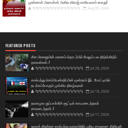
முன்னாள் அமைச்சர் அகில விராஜ் காரியவசம் கைது!
🐅🐅🐅🐅🐅🐅🐆🐆🐆🐆🐆🐆🐆🐆
Aug 05, 2026
FEATURED POSTS
சீன பிரஜையின் மரணம் தொடர்பில் மேலும் பல திடுக்கிடும்
தகவல்கள்..!
🐅🐅🐅🐅🐅🐅🐆🐆🐆🐆🐆🐆🐆🐆
Jul 28, 2026
கால்பந்து செம்பியன்ஷிப்பின் மூன்றாம் இட போட்டியில்
நடக்கப்போகும் முக்கிய நிகழ்வுகள்
🐅🐅🐅🐅🐅🐅🐆🐆🐆🐆🐆🐆🐆🐆
Jul 18, 2026
நவகமுவ துப்பாக்கிச் சூட்டில் காயமடைந்தவர்
சாவடைந்தார்..!
🐅🐅🐅🐅🐅🐅🐆🐆🐆🐆🐆🐆🐆🐆
Jul 17, 2026
உலகக் கிண்ண கால்பந்து வரலாற்றில் புதிய சாதனை: கிலியன்