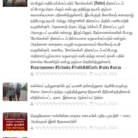
பெரிதும் எதிர்பார்க்கப்படும் 'ரோலெக்ஸ்' (Rolex) திரைப்படம்
எப்போது தொடங்கும் என்பது குறித்து நடிகர் சூர்யா
சுவாரஸ்யமான பதிலளித்துள்ளார். இயக்குநர் லோகேஷ் கனகராஜ்
தற்போது நடிகர் அல்லு அர்ஜுனின் திரைப்படத்தில் பணியாற்றி
வருகின்றார். அதனைத் தொடர்ந்து 'விக்ரம் 2' திரைப்படமும்
அவரது பட்டியலில் உள்ளது. இருப்பினும், நேர்காணல்களின் போது
'ரோலெக்ஸ்' திரைப்படம் நிச்சயமாக உருவாக்கப்படும் என்றும்,
அதற்கான கதையை எழுதி வருவதாகவும் லோகேஷ் கூறி
வருகின்றார். எனவே, 'ரோலெக்ஸ்' திரைப்படம் எப்போது
அதிகாரப்பூர்வமாக உருவாகும் என்பதற்கு காலம் தான் பதில்
சொல்ல வேண்டும் என்று சூர்யா தெரிவித்துள்ளார்.
#sooriyannews #Srilanka #TruthAtAllCosts #rolex #surya
🐅🐅🐅🐅🐅🐅🐆🐆🐆🐆🐆🐆🐆🐆
Aug 06, 2026
வல்வெட்டித்துறையில் குட்டிமணி தங்கத்துரை ஆகியோருக்கு
சிலை அமைப்பதற்கு பருத்தித்துறை நீதவான் நீதிமன்றத்தினால்
விதிக்கப்பட்ட தடை இல்லாத ஆக்கப்பட்டுள்ள
🐅🐅🐅🐅🐅🐅🐆🐆🐆🐆🐆🐆🐆🐆
Aug 05, 2026
தெஹிவளை–கல்கிஸ்ஸ மாநகர சபையின் புதிய முயற்சி – சபை
அமர்வுகள் இனி நேரலையில்!
🐅🐅🐅🐅🐅🐅🐆🐆🐆🐆🐆🐆🐆🐆
Aug 05, 2026