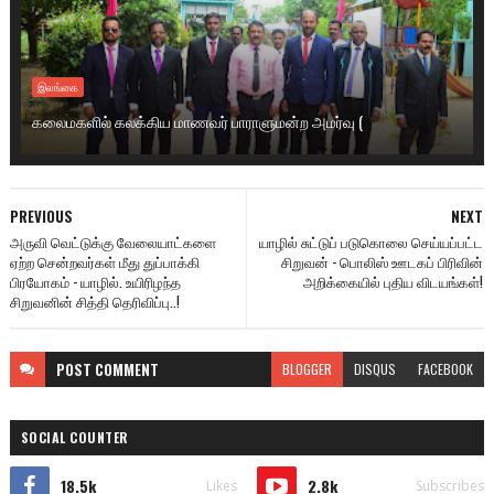
இலங்கை
கலைமகளில் கலக்கிய மாணவர் பாராளுமன்ற அமர்வு (
PREVIOUS
NEXT
அருவி வெட்டுக்கு வேலையாட்களை
யாழில் சுட்டுப் படுகொலை செய்யப்பட்ட
ஏற்ற சென்றவர்கள் மீது துப்பாக்கி
சிறுவன் - பொலிஸ் ஊடகப் பிரிவின்
பிரயோகம் - யாழில். உயிரிழந்த
அறிக்கையில் புதிய விடயங்கள்!
சிறுவனின் சித்தி தெரிவிப்பு..!
POST
COMMENT
BLOGGER
DISQUS
FACEBOOK
SOCIAL COUNTER
18.5k
2.8k
Likes
Subscribes