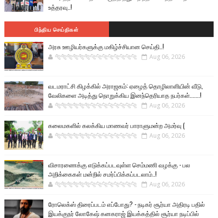
உத்தரவு..!
பிந்திய செய்திகள்
அரசு ஊழியர்களுக்கு மகிழ்ச்சியான செய்தி..!
🐅🐅🐅🐅🐅🐅🐆🐆🐆🐆🐆🐆🐆🐆
Aug 06, 2026
வடமராட்சி கிழக்கில் அராஜகம்: ஏழைத் தொழிலாளியின் வீடு,
வேலிகளை அடித்து நொறுக்கிய இனந்தெரியாத நபர்கள்.......!
🐅🐅🐅🐅🐅🐅🐆🐆🐆🐆🐆🐆🐆🐆
Aug 06, 2026
கலைமகளில் கலக்கிய மாணவர் பாராளுமன்ற அமர்வு (
🐅🐅🐅🐅🐅🐅🐆🐆🐆🐆🐆🐆🐆🐆
Aug 06, 2026
விசாரணைக்கு எடுக்கப்படவுள்ள செம்மணி வழக்கு - பல
அறிக்கைகள் மன்றில் சமர்ப்பிக்கப்படலாம்..!
🐅🐅🐅🐅🐅🐅🐆🐆🐆🐆🐆🐆🐆🐆
Aug 06, 2026
ரோலெக்ஸ் திரைப்படம் எப்போது? - நடிகர் சூர்யா அதிரடி பதில்
இயக்குநர் லோகேஷ் கனகராஜ் இயக்கத்தில் சூர்யா நடிப்பில்