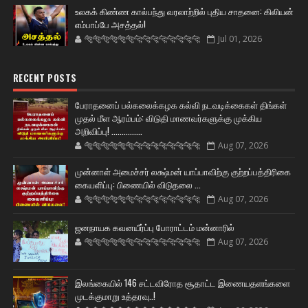
உலகக் கிண்ண கால்பந்து வரலாற்றில் புதிய சாதனை: கிலியன்
எம்பாப்பே அசத்தல்!
🐅🐅🐅🐅🐅🐅🐆🐆🐆🐆🐆🐆🐆🐆
Jul 01, 2026
RECENT POSTS
பேராதனைப் பல்கலைக்கழக கல்வி நடவடிக்கைகள் திங்கள்
முதல் மீள ஆரம்பம்: விடுதி மாணவர்களுக்கு முக்கிய
அறிவிப்பு! ...............
🐅🐅🐅🐅🐅🐅🐆🐆🐆🐆🐆🐆🐆🐆
Aug 07, 2026
முன்னாள் அமைச்சர் லக்ஷ்மன் யாப்பாவிற்கு குற்றப்பத்திரிகை
கையளிப்பு: பிணையில் விடுதலை ...
🐅🐅🐅🐅🐅🐅🐆🐆🐆🐆🐆🐆🐆🐆
Aug 07, 2026
ஜனநாயக கவனயீர்ப்பு போராட்டம் மன்னாரில்
🐅🐅🐅🐅🐅🐅🐆🐆🐆🐆🐆🐆🐆🐆
Aug 07, 2026
இலங்கையில் 146 சட்டவிரோத சூதாட்ட இணையதளங்களை
முடக்குமாறு உத்தரவு..!