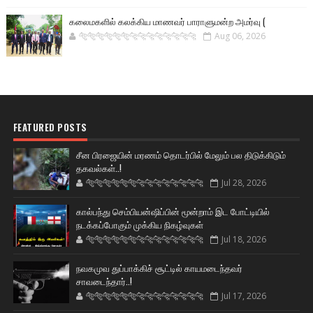
கலைமகளில் கலக்கிய மாணவர் பாராளுமன்ற அமர்வு (
🐅🐅🐅🐅🐅🐅🐆🐆🐆🐆🐆🐆🐆🐆
Aug 06, 2026
FEATURED POSTS
சீன பிரஜையின் மரணம் தொடர்பில் மேலும் பல திடுக்கிடும்
தகவல்கள்..!
🐅🐅🐅🐅🐅🐅🐆🐆🐆🐆🐆🐆🐆🐆
Jul 28, 2026
கால்பந்து செம்பியன்ஷிப்பின் மூன்றாம் இட போட்டியில்
நடக்கப்போகும் முக்கிய நிகழ்வுகள்
🐅🐅🐅🐅🐅🐅🐆🐆🐆🐆🐆🐆🐆🐆
Jul 18, 2026
நவகமுவ துப்பாக்கிச் சூட்டில் காயமடைந்தவர்
சாவடைந்தார்..!
🐅🐅🐅🐅🐅🐅🐆🐆🐆🐆🐆🐆🐆🐆
Jul 17, 2026