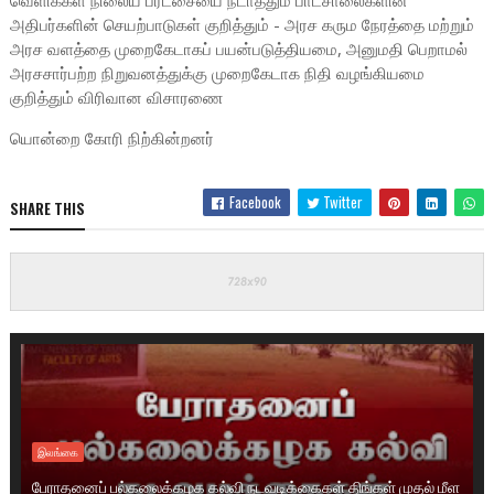
வெளிக்கள நிலைய பரீட்சையை நடாத்தும் பாடசாலைகளின்
அதிபர்களின் செயற்பாடுகள் குறித்தும் - அரச கரும நேரத்தை மற்றும்
அரச வளத்தை முறைகேடாகப் பயன்படுத்தியமை, அனுமதி பெறாமல்
அரசசார்பற்ற நிறுவனத்துக்கு முறைகேடாக நிதி வழங்கியமை
குறித்தும் விரிவான விசாரணை
யொன்றை கோரி நிற்கின்றனர்
Facebook
Twitter
SHARE THIS
இலங்கை
பேராதனைப் பல்கலைக்கழக கல்வி நடவடிக்கைகள் திங்கள் முதல் மீள