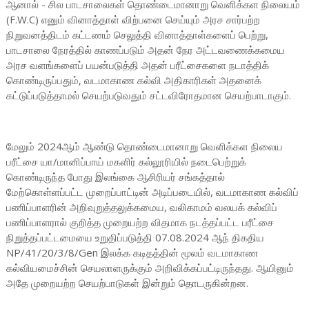
ஆனால் - சில பாடசாலைகள் தொண்டைமானாறு வெளிக்கள நிலையம்
(F.W.C) எனும் வினாத்தாள் விற்பனை செய்யும் அரச சார்பற்ற
நிறுவனத்திடம் கட்டணம் செலுத்தி வினாத்தாள்களைப் பெற்று,
பாடசாலை நேரத்தில் காணப்படும் அதன் நேர அட்டவணைக்கமைய
அரச வளங்களைப் பயன்படுத்தி அதன் பரீட்சைகளை நடாத்திக்
கொண்டிருப்பதும், வடமாகாண கல்வி அதிகாரிகள் அதனைக்
கட்டுப்படுத்தாமல் செயற்படுவதும் சட்டவிரோதமான செயற்பாடாகும்.
மேலும் 2024ஆம் ஆண்டு தொண்டைமானாறு வெளிக்கள நிலைய
பரீட்சை யா/மானிப்பாய் மகளிர் கல்லூரியில் நடைபெற்றுக்
கொண்டிருந்த போது இலங்கை ஆசிரியர் சங்கத்தால்
மேற்கொள்ளப்பட்ட முறைப்பாட்டின் அடிப்படையில், வடமாகாண கல்விப்
பணிப்பாளரின் அறிவுறுத்தலுக்கமைய, வலிகாமம் வலயக் கல்விப்
பணிப்பாளரால் குறித்த முறையற்ற விதமாக நடத்தப்பட்ட பரீட்சை
நிறுத்தப்பட்டமையை உறுதிப்படுத்தி 07.08.2024 ஆந் திகதிய
NP/41/20/3/8/Gen இலக்க கடிதத்தின் மூலம் வடமாகாண
கல்வியமைச்சின் செயலாளருக்கும் அறிவிக்கப்பட்டிருந்தது. ஆயினும்
அதே முறையற்ற செயற்பாடுகள் இன்றும் தொடருகின்றன.