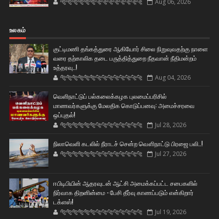
🐅🐅🐅🐅🐅🐅🐆🐆🐆🐆🐆🐆🐆🐆
Aug 06, 2026
உலகம்
குட்டிமணி தங்கத்துரை ஆகியோர் சிலை நிறுவுவதற்கு நாளை
வரை தற்காலிக தடை பருத்தித்துறை நீதவான் நீதிமன்றம்
உத்தரவு..!
🐅🐅🐅🐅🐅🐅🐆🐆🐆🐆🐆🐆🐆🐆
Aug 04, 2026
வெளிநாட்டுப் பல்கலைக்கழக புலமைப்பரிசில்
மாணவர்களுக்கு மேலதிக கொடுப்பனவு: அமைச்சரவை
ஒப்புதல்!
🐅🐅🐅🐅🐅🐅🐆🐆🐆🐆🐆🐆🐆🐆
Jul 28, 2026
நிலாவெளி கடலில் நீராடச் சென்ற வௌிநாட்டு பிரஜை பலி..!
🐅🐅🐅🐅🐅🐅🐆🐆🐆🐆🐆🐆🐆🐆
Jul 27, 2026
ஈபிடிபியின் ஆதரவுடன் ஆட்சி அமைக்கப்பட்ட சபைகளில்
நிர்வாக திறனின்மை - பேசி தீர்வு காணப்படும் என்கிறார்
டக்ளஸ்!
🐅🐅🐅🐅🐅🐅🐆🐆🐆🐆🐆🐆🐆🐆
Jul 19, 2026