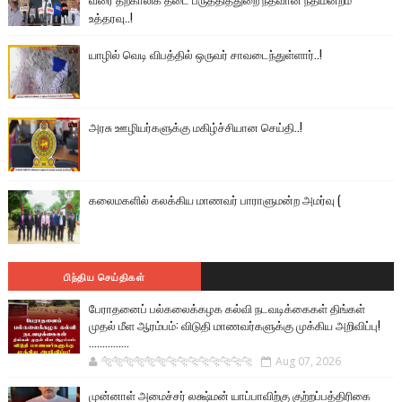
உத்தரவு..!
யாழில் வெடி விபத்தில் ஒருவர் சாவடைந்துள்ளார்..!
அரசு ஊழியர்களுக்கு மகிழ்ச்சியான செய்தி..!
கலைமகளில் கலக்கிய மாணவர் பாராளுமன்ற அமர்வு (
பிந்திய செய்திகள்
பேராதனைப் பல்கலைக்கழக கல்வி நடவடிக்கைகள் திங்கள்
முதல் மீள ஆரம்பம்: விடுதி மாணவர்களுக்கு முக்கிய அறிவிப்பு!
...............
🐅🐅🐅🐅🐅🐅🐆🐆🐆🐆🐆🐆🐆🐆
Aug 07, 2026
முன்னாள் அமைச்சர் லக்ஷ்மன் யாப்பாவிற்கு குற்றப்பத்திரிகை