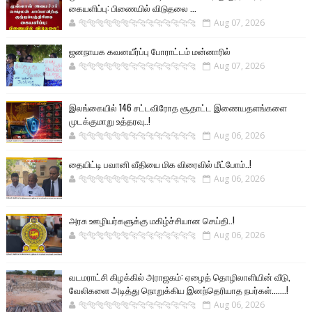
கையளிப்பு: பிணையில் விடுதலை ...
🐅🐅🐅🐅🐅🐅🐆🐆🐆🐆🐆🐆🐆🐆
Aug 07, 2026
ஜனநாயக கவனயீர்ப்பு போராட்டம் மன்னாரில்
🐅🐅🐅🐅🐅🐅🐆🐆🐆🐆🐆🐆🐆🐆
Aug 07, 2026
இலங்கையில் 146 சட்டவிரோத சூதாட்ட இணையதளங்களை
முடக்குமாறு உத்தரவு..!
🐅🐅🐅🐅🐅🐅🐆🐆🐆🐆🐆🐆🐆🐆
Aug 06, 2026
தையிட்டி பவானி வீதியை மிக விரைவில் மீட்போம்..!
🐅🐅🐅🐅🐅🐅🐆🐆🐆🐆🐆🐆🐆🐆
Aug 06, 2026
அரசு ஊழியர்களுக்கு மகிழ்ச்சியான செய்தி..!
🐅🐅🐅🐅🐅🐅🐆🐆🐆🐆🐆🐆🐆🐆
Aug 06, 2026
வடமராட்சி கிழக்கில் அராஜகம்: ஏழைத் தொழிலாளியின் வீடு,
வேலிகளை அடித்து நொறுக்கிய இனந்தெரியாத நபர்கள்.......!
🐅🐅🐅🐅🐅🐅🐆🐆🐆🐆🐆🐆🐆🐆
Aug 06, 2026