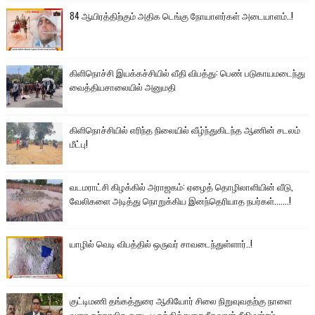
84 ஆயிரத்திற்கும் அதிக டெங்கு நோயாளர்கள் அடையாளம்..!
கிளிநொச்சி இயக்கச்சியில் வீதி விபத்து: பெண் படுகாயமடைந்து
வைத்தியசாலையில் அனுமதி
கிளிநொச்சியில் எரிந்த நிலையில் வீழ்ந்துகிடந்த ஆணின் சடலம்
மீட்பு!
வடமராட்சி கிழக்கில் அராஜகம்: ஏழைத் தொழிலாளியின் வீடு,
வேலிகளை அடித்து நொறுக்கிய இனந்தெரியாத நபர்கள்.......!
யாழில் வெடி விபத்தில் ஒருவர் சாவடைந்துள்ளார்..!
குட்டிமணி தங்கத்துரை ஆகியோர் சிலை நிறுவுவதற்கு நாளை
வரை தற்காலிக தடை பருத்தித்துறை நீதவான் நீதிமன்றம்