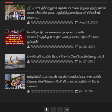
குட்டிமணி தங்கத்துரை ஆகியோர் சிலை நிறுவுவதற்கு நாளை
வரை தற்காலிக தடை பருத்தித்துறை நீதவான் நீதிமன்றம்
உத்தரவு..!
🐅🐅🐅🐅🐅🐅🐆🐆🐆🐆🐆🐆🐆🐆
Aug 04, 2026
வெளிநாட்டுப் பல்கலைக்கழக புலமைப்பரிசில்
மாணவர்களுக்கு மேலதிக கொடுப்பனவு: அமைச்சரவை
ஒப்புதல்!
🐅🐅🐅🐅🐅🐅🐆🐆🐆🐆🐆🐆🐆🐆
Jul 28, 2026
நிலாவெளி கடலில் நீராடச் சென்ற வௌிநாட்டு பிரஜை பலி..!
🐅🐅🐅🐅🐅🐅🐆🐆🐆🐆🐆🐆🐆🐆
Jul 27, 2026
ஈபிடிபியின் ஆதரவுடன் ஆட்சி அமைக்கப்பட்ட சபைகளில்
நிர்வாக திறனின்மை - பேசி தீர்வு காணப்படும் என்கிறார்
டக்ளஸ்!
🐅🐅🐅🐅🐅🐅🐆🐆🐆🐆🐆🐆🐆🐆
Jul 19, 2026