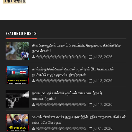
FEATURED POSTS
சீன பிரஜையின் மரணம் தொடர்பில் மேலும் பல திடுக்கிடும்
தகவல்கள்..!
🐅🐅🐅🐅🐅🐅🐆🐆🐆🐆🐆🐆🐆🐆
Jul 28, 2026
கால்பந்து செம்பியன்ஷிப்பின் மூன்றாம் இட போட்டியில்
நடக்கப்போகும் முக்கிய நிகழ்வுகள்
🐅🐅🐅🐅🐅🐅🐆🐆🐆🐆🐆🐆🐆🐆
Jul 18, 2026
நவகமுவ துப்பாக்கிச் சூட்டில் காயமடைந்தவர்
சாவடைந்தார்..!
🐅🐅🐅🐅🐅🐅🐆🐆🐆🐆🐆🐆🐆🐆
Jul 17, 2026
உலகக் கிண்ண கால்பந்து வரலாற்றில் புதிய சாதனை: கிலியன்
எம்பாப்பே அசத்தல்!
🐅🐅🐅🐅🐅🐅🐆🐆🐆🐆🐆🐆🐆🐆
Jul 01, 2026