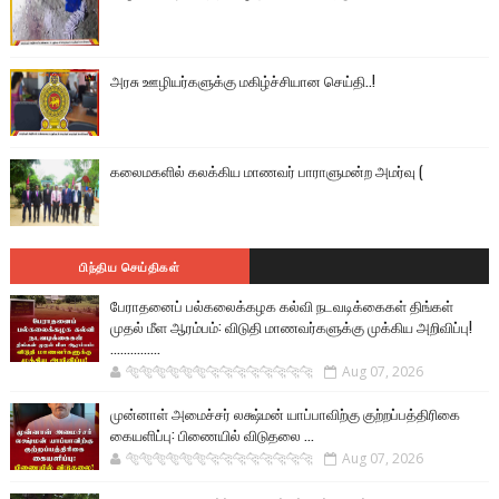
அரசு ஊழியர்களுக்கு மகிழ்ச்சியான செய்தி..!
கலைமகளில் கலக்கிய மாணவர் பாராளுமன்ற அமர்வு (
பிந்திய செய்திகள்
பேராதனைப் பல்கலைக்கழக கல்வி நடவடிக்கைகள் திங்கள்
முதல் மீள ஆரம்பம்: விடுதி மாணவர்களுக்கு முக்கிய அறிவிப்பு!
...............
🐅🐅🐅🐅🐅🐅🐆🐆🐆🐆🐆🐆🐆🐆
Aug 07, 2026
முன்னாள் அமைச்சர் லக்ஷ்மன் யாப்பாவிற்கு குற்றப்பத்திரிகை
கையளிப்பு: பிணையில் விடுதலை ...
🐅🐅🐅🐅🐅🐅🐆🐆🐆🐆🐆🐆🐆🐆
Aug 07, 2026