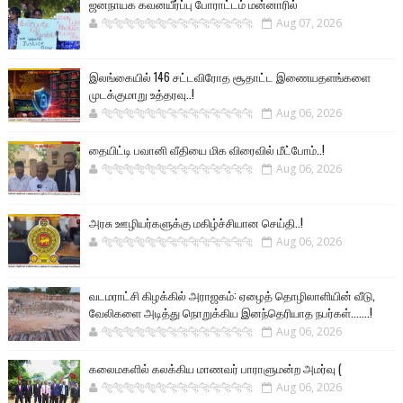
ஜனநாயக கவனயீர்ப்பு போராட்டம் மன்னாரில்
🐅🐅🐅🐅🐅🐅🐆🐆🐆🐆🐆🐆🐆🐆
Aug 07, 2026
இலங்கையில் 146 சட்டவிரோத சூதாட்ட இணையதளங்களை
முடக்குமாறு உத்தரவு..!
🐅🐅🐅🐅🐅🐅🐆🐆🐆🐆🐆🐆🐆🐆
Aug 06, 2026
தையிட்டி பவானி வீதியை மிக விரைவில் மீட்போம்..!
🐅🐅🐅🐅🐅🐅🐆🐆🐆🐆🐆🐆🐆🐆
Aug 06, 2026
அரசு ஊழியர்களுக்கு மகிழ்ச்சியான செய்தி..!
🐅🐅🐅🐅🐅🐅🐆🐆🐆🐆🐆🐆🐆🐆
Aug 06, 2026
வடமராட்சி கிழக்கில் அராஜகம்: ஏழைத் தொழிலாளியின் வீடு,
வேலிகளை அடித்து நொறுக்கிய இனந்தெரியாத நபர்கள்.......!
🐅🐅🐅🐅🐅🐅🐆🐆🐆🐆🐆🐆🐆🐆
Aug 06, 2026
கலைமகளில் கலக்கிய மாணவர் பாராளுமன்ற அமர்வு (
🐅🐅🐅🐅🐅🐅🐆🐆🐆🐆🐆🐆🐆🐆
Aug 06, 2026