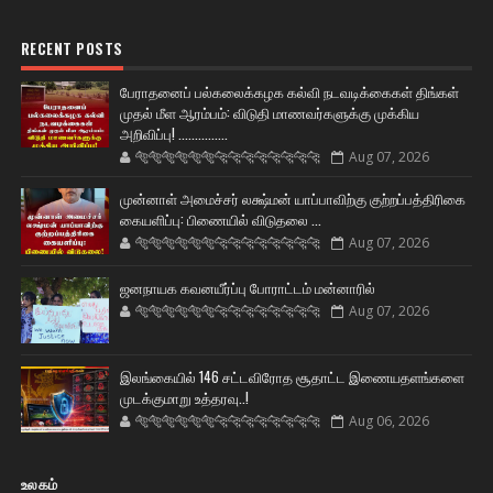
RECENT POSTS
பேராதனைப் பல்கலைக்கழக கல்வி நடவடிக்கைகள் திங்கள்
முதல் மீள ஆரம்பம்: விடுதி மாணவர்களுக்கு முக்கிய
அறிவிப்பு! ...............
🐅🐅🐅🐅🐅🐅🐆🐆🐆🐆🐆🐆🐆🐆
Aug 07, 2026
முன்னாள் அமைச்சர் லக்ஷ்மன் யாப்பாவிற்கு குற்றப்பத்திரிகை
கையளிப்பு: பிணையில் விடுதலை ...
🐅🐅🐅🐅🐅🐅🐆🐆🐆🐆🐆🐆🐆🐆
Aug 07, 2026
ஜனநாயக கவனயீர்ப்பு போராட்டம் மன்னாரில்
🐅🐅🐅🐅🐅🐅🐆🐆🐆🐆🐆🐆🐆🐆
Aug 07, 2026
இலங்கையில் 146 சட்டவிரோத சூதாட்ட இணையதளங்களை
முடக்குமாறு உத்தரவு..!
🐅🐅🐅🐅🐅🐅🐆🐆🐆🐆🐆🐆🐆🐆
Aug 06, 2026
உலகம்