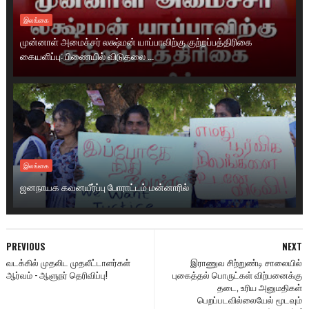
இலங்கை
முன்னாள் அமைச்சர் லக்ஷ்மன் யாப்பாவிற்கு குற்றப்பத்திரிகை
கையளிப்பு: பிணையில் விடுதலை ...
இலங்கை
ஜனநாயக கவனயீர்ப்பு போராட்டம் மன்னாரில்
PREVIOUS
NEXT
வடக்கில் முதலிட முதலீட்டாளர்கள்
இராணுவ சிற்றுண்டி சாலையில்
ஆர்வம் - ஆளுநர் தெரிவிப்பு!
புகைத்தல் பொருட்கள் விற்பனைக்கு
தடை, உரிய அனுமதிகள்
பெறப்படவில்லையேல் மூடவும்