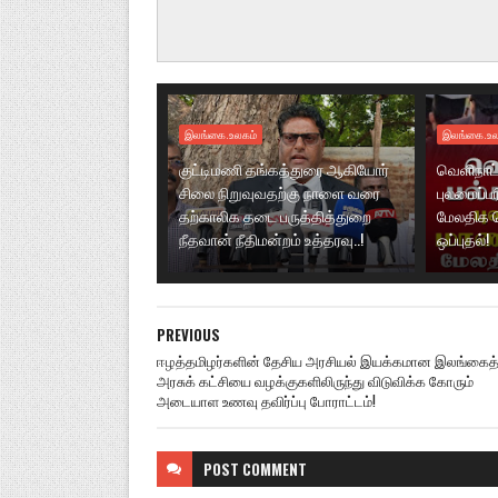
இலங்கை.உலகம்
இலங்கை.உல
குட்டிமணி தங்கத்துரை ஆகியோர்
வெளிநாட்
சிலை நிறுவுவதற்கு நாளை வரை
புலமைப்ப
தற்காலிக தடை பருத்தித்துறை
மேலதிக 
நீதவான் நீதிமன்றம் உத்தரவு..!
ஒப்புதல்!
PREVIOUS
ஈழத்தமிழர்களின் தேசிய அரசியல் இயக்கமான இலங்கைத்
அரசுக் கட்சியை வழக்குகளிலிருந்து விடுவிக்க கோரும்
அடையாள உணவு தவிர்ப்பு போராட்டம்!
POST
COMMENT