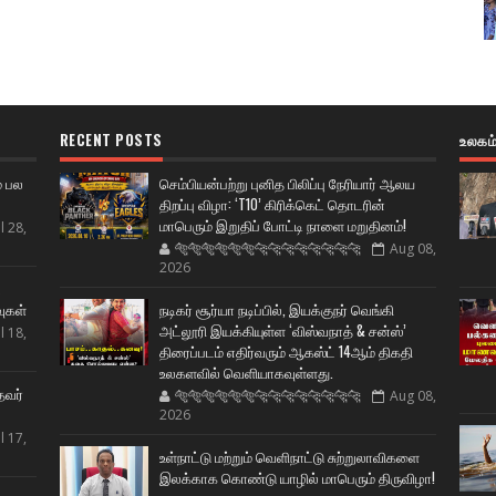
RECENT POSTS
உலகம
் பல
செம்பியன்பற்று புனித பிலிப்பு நேரியார் ஆலய
திறப்பு விழா: ‘T10’ கிரிக்கெட் தொடரின்
மாபெரும் இறுதிப் போட்டி நாளை மறுதினம்!
l 28,
🐅🐅🐅🐅🐅🐅🐆🐆🐆🐆🐆🐆🐆🐆
Aug 08,
2026
ட
வுகள்
நடிகர் சூர்யா நடிப்பில், இயக்குநர் வெங்கி
அட்லூரி இயக்கியுள்ள ‘விஸ்வநாத் & சன்ஸ்’
l 18,
திரைப்படம் எதிர்வரும் ஆகஸ்ட் 14ஆம் திகதி
உலகளவில் வெளியாகவுள்ளது.
தவர்
🐅🐅🐅🐅🐅🐅🐆🐆🐆🐆🐆🐆🐆🐆
Aug 08,
2026
l 17,
உள்நாட்டு மற்றும் வெளிநாட்டு சுற்றுலாவிகளை
இலக்காக கொண்டு யாழில் மாபெரும் திருவிழா!