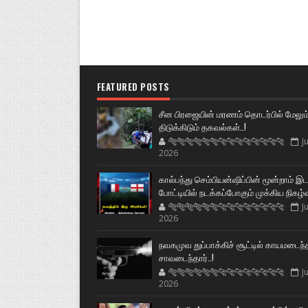
FEATURED POSTS
சீன பிரஜையின் மரணம் தொடர்பில் மேலும
திடுக்கிடும் தகவல்கள்..!
🐅🐅🐅🐅🐅🐅🐆🐆🐆🐆🐆🐆🐆🐆
Ju
2026
கால்பந்து செம்பியன்ஷிப்பின் மூன்றாம் இ
போட்டியில் நடக்கப்போகும் முக்கிய நிகழ்
🐅🐅🐅🐅🐅🐅🐆🐆🐆🐆🐆🐆🐆🐆
Ju
2026
நவகமுவ துப்பாக்கிச் சூட்டில் காயமடைந்
சாவடைந்தார்..!
🐅🐅🐅🐅🐅🐅🐆🐆🐆🐆🐆🐆🐆🐆
Ju
2026