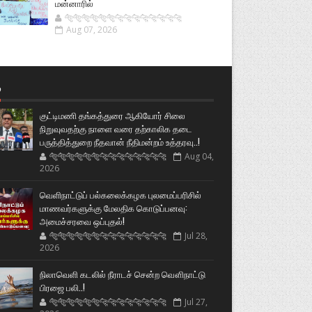
மன்னாரில்
🐅🐅🐅🐅🐅🐅🐆🐆🐆🐆🐆🐆🐆🐆
Aug 07, 2026
்
குட்டிமணி தங்கத்துரை ஆகியோர் சிலை
நிறுவுவதற்கு நாளை வரை தற்காலிக தடை
பருத்தித்துறை நீதவான் நீதிமன்றம் உத்தரவு..!
🐅🐅🐅🐅🐅🐅🐆🐆🐆🐆🐆🐆🐆🐆
Aug 04,
2026
வெளிநாட்டுப் பல்கலைக்கழக புலமைப்பரிசில்
மாணவர்களுக்கு மேலதிக கொடுப்பனவு:
அமைச்சரவை ஒப்புதல்!
🐅🐅🐅🐅🐅🐅🐆🐆🐆🐆🐆🐆🐆🐆
Jul 28,
2026
நிலாவெளி கடலில் நீராடச் சென்ற வௌிநாட்டு
பிரஜை பலி..!
🐅🐅🐅🐅🐅🐅🐆🐆🐆🐆🐆🐆🐆🐆
Jul 27,