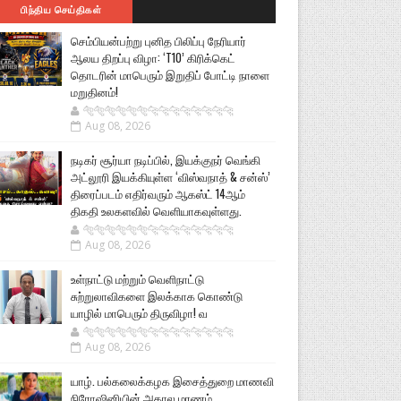
பிந்திய செய்திகள்
செம்பியன்பற்று புனித பிலிப்பு நேரியார்
ஆலய திறப்பு விழா: ‘T10’ கிரிக்கெட்
தொடரின் மாபெரும் இறுதிப் போட்டி நாளை
மறுதினம்!
🐅🐅🐅🐅🐅🐅🐆🐆🐆🐆🐆🐆🐆🐆
Aug 08, 2026
நடிகர் சூர்யா நடிப்பில், இயக்குநர் வெங்கி
அட்லூரி இயக்கியுள்ள ‘விஸ்வநாத் & சன்ஸ்’
திரைப்படம் எதிர்வரும் ஆகஸ்ட் 14ஆம்
திகதி உலகளவில் வெளியாகவுள்ளது.
🐅🐅🐅🐅🐅🐅🐆🐆🐆🐆🐆🐆🐆🐆
Aug 08, 2026
உள்நாட்டு மற்றும் வெளிநாட்டு
சுற்றுலாவிகளை இலக்காக கொண்டு
யாழில் மாபெரும் திருவிழா! வ
🐅🐅🐅🐅🐅🐅🐆🐆🐆🐆🐆🐆🐆🐆
Aug 08, 2026
யாழ். பல்கலைக்கழக இசைத்துறை மாணவி
நிரோஷினியின் அகால மரணம்