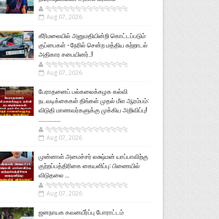
🐅🐅🐅🐅🐅🐅🐆🐆🐆🐆🐆🐆🐆🐆
Aug 07, 2026
கீரிமலையில் அனுமதியின்றி கொட்டப்படும்
குப்பைகள் - நேரில் சென்ற மத்திய சுற்றாடல்
அதிகார சபையினர்..!
🐅🐅🐅🐅🐅🐅🐆🐆🐆🐆🐆🐆🐆🐆
Aug 07, 2026
பேராதனைப் பல்கலைக்கழக கல்வி
நடவடிக்கைகள் திங்கள் முதல் மீள ஆரம்பம்:
விடுதி மாணவர்களுக்கு முக்கிய அறிவிப்பு!
...............
🐅🐅🐅🐅🐅🐅🐆🐆🐆🐆🐆🐆🐆🐆
Aug 07, 2026
முன்னாள் அமைச்சர் லக்ஷ்மன் யாப்பாவிற்கு
குற்றப்பத்திரிகை கையளிப்பு: பிணையில்
விடுதலை ...
🐅🐅🐅🐅🐅🐅🐆🐆🐆🐆🐆🐆🐆🐆
Aug 07, 2026
ஜனநாயக கவனயீர்ப்பு போராட்டம்