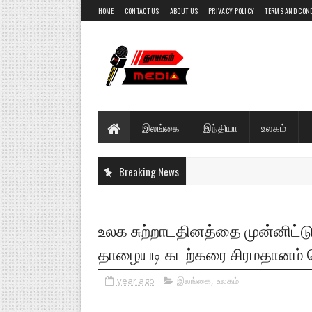
HOME
CONTACT US
ABOUT US
PRIVACY POLICY
TERMS AND CON
இலங்கை
இந்தியா
உலகம்
Breaking News
உலக சுற்றாடதினத்தை முன்னிட்டு
தாழையடி கடற்கரை சிரமதானம் செய்
year ago
இலங்கை
,
உலகம்