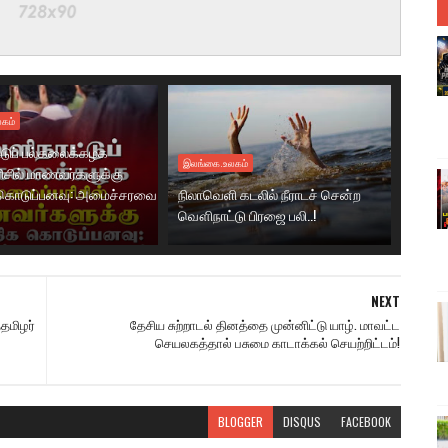
கம்
டுப் பல்கலைக்கழக
இலங்கை.உலகம்
ரிசில் மாணவர்களுக்கு
கொடுப்பனவு: அமைச்சரவை
நிலாவெளி கடலில் நீராடச் சென்ற
வௌிநாட்டு பிரஜை பலி..!
NEXT
தமிழர்
தேசிய சுற்றாடல் தினத்தை முன்னிட்டு யாழ். மாவட்ட
செயலகத்தால் பசுமை காடாக்கல் செயற்றிட்டம்!
BLOGGER
DISQUS
FACEBOOK