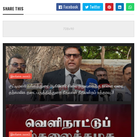
Facebook
Twitter
SHARE THIS
இலங்கை.உலகம்
குட்டிமணி தங்கத்துரை ஆகியோர் சிலை நிறுவுவதற்கு நாளை வரை
தற்காலிக தடை பருத்தித்துறை நீதவான் நீதிமன்றம் உத்தரவு..!
இலங்கை.உலகம்