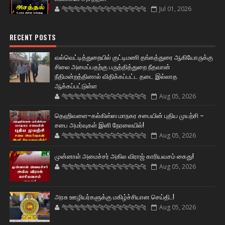
🐅🐅🐅🐅🐅🐅🐆🐆🐆🐆🐆🐆🐆🐆
Jul 01, 2026
RECENT POSTS
வல்வெட்டித்துறையில் குட்டிமணி தங்கத்துரை ஆகியோருக்கு
சிலை அமைப்பதற்கு பருத்தித்துறை நீதவான்
நீதிமன்றத்தினால் விதிக்கப்பட்ட தடை இல்லாத
ஆக்கப்பட்டுள்ள
🐅🐅🐅🐅🐅🐅🐆🐆🐆🐆🐆🐆🐆🐆
Aug 05, 2026
தெஹிவளை–கல்கிஸ்ஸ மாநகர சபையின் புதிய முயற்சி –
சபை அமர்வுகள் இனி நேரலையில்!
🐅🐅🐅🐅🐅🐅🐆🐆🐆🐆🐆🐆🐆🐆
Aug 05, 2026
முன்னாள் அமைச்சர் அகில விராஜ் காரியவசம் கைது!
🐅🐅🐅🐅🐅🐅🐆🐆🐆🐆🐆🐆🐆🐆
Aug 05, 2026
அரசு ஊழியர்களுக்கு மகிழ்ச்சியான செய்தி..!
🐅🐅🐅🐅🐅🐅🐆🐆🐆🐆🐆🐆🐆🐆
Aug 05, 2026