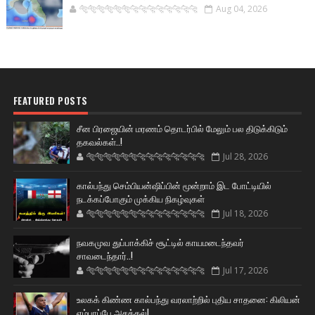
🐅🐅🐅🐅🐅🐅🐆🐆🐆🐆🐆🐆🐆🐆
Aug 04, 2026
FEATURED POSTS
சீன பிரஜையின் மரணம் தொடர்பில் மேலும் பல திடுக்கிடும்
தகவல்கள்..!
🐅🐅🐅🐅🐅🐅🐆🐆🐆🐆🐆🐆🐆🐆
Jul 28, 2026
கால்பந்து செம்பியன்ஷிப்பின் மூன்றாம் இட போட்டியில்
நடக்கப்போகும் முக்கிய நிகழ்வுகள்
🐅🐅🐅🐅🐅🐅🐆🐆🐆🐆🐆🐆🐆🐆
Jul 18, 2026
நவகமுவ துப்பாக்கிச் சூட்டில் காயமடைந்தவர்
சாவடைந்தார்..!
🐅🐅🐅🐅🐅🐅🐆🐆🐆🐆🐆🐆🐆🐆
Jul 17, 2026
உலகக் கிண்ண கால்பந்து வரலாற்றில் புதிய சாதனை: கிலியன்
எம்பாப்பே அசத்தல்!