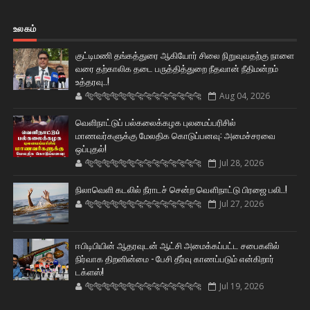
உலகம்
குட்டிமணி தங்கத்துரை ஆகியோர் சிலை நிறுவுவதற்கு நாளை
வரை தற்காலிக தடை பருத்தித்துறை நீதவான் நீதிமன்றம்
உத்தரவு..!
🐅🐅🐅🐅🐅🐅🐆🐆🐆🐆🐆🐆🐆🐆
Aug 04, 2026
வெளிநாட்டுப் பல்கலைக்கழக புலமைப்பரிசில்
மாணவர்களுக்கு மேலதிக கொடுப்பனவு: அமைச்சரவை
ஒப்புதல்!
🐅🐅🐅🐅🐅🐅🐆🐆🐆🐆🐆🐆🐆🐆
Jul 28, 2026
நிலாவெளி கடலில் நீராடச் சென்ற வௌிநாட்டு பிரஜை பலி..!
🐅🐅🐅🐅🐅🐅🐆🐆🐆🐆🐆🐆🐆🐆
Jul 27, 2026
ஈபிடிபியின் ஆதரவுடன் ஆட்சி அமைக்கப்பட்ட சபைகளில்
நிர்வாக திறனின்மை - பேசி தீர்வு காணப்படும் என்கிறார்
டக்ளஸ்!
🐅🐅🐅🐅🐅🐅🐆🐆🐆🐆🐆🐆🐆🐆
Jul 19, 2026