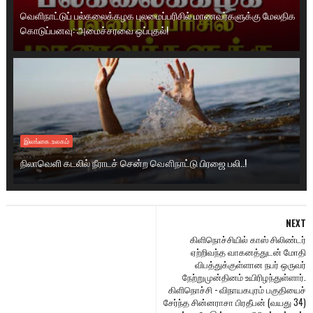
வெளிநாட்டுப் பல்கலைக்கழக புலமைப்பரிசில் மாணவர்களுக்கு மேலதிக
கொடுப்பனவு: அமைச்சரவை ஒப்புதல்!
இலங்கை.உலகம்
நிலாவெளி கடலில் நீராடச் சென்ற வௌிநாட்டு பிரஜை பலி..!
NEXT
கிளிநொச்சியில் காஸ் சிலிண்டர்
ஏற்றிவந்த வாகனத்துடன் மோதி
விபத்துக்குள்ளான நபர் ஒருவர்
நேற்றுமுன்தினம் உயிரிழந்துள்ளார்.
கிளிநொச்சி - விநாயகபுரம் பகுதியைச்
சேர்ந்த சின்னராசா பிரதீபன் (வயது 34)