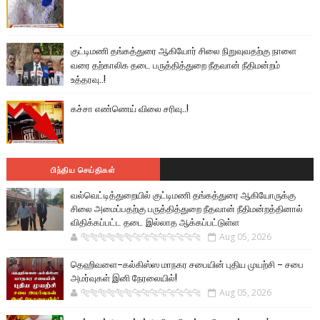
குட்டிமணி தங்கத்துரை ஆகியோர் சிலை நிறுவுவதற்கு நாளை
வரை தற்காலிக தடை பருத்தித்துறை நீதவான் நீதிமன்றம்
உத்தரவு..!
கச்சா எண்ணெய் விலை சரிவு..!
பிந்திய செய்திகள்
வல்வெட்டித்துறையில் குட்டிமணி தங்கத்துரை ஆகியோருக்கு
சிலை அமைப்பதற்கு பருத்தித்துறை நீதவான் நீதிமன்றத்தினால்
விதிக்கப்பட்ட தடை இல்லாத ஆக்கப்பட்டுள்ள
🐅🐅🐅🐅🐅🐅🐆🐆🐆🐆🐆🐆🐆🐆
Aug 05, 2026
தெஹிவளை–கல்கிஸ்ஸ மாநகர சபையின் புதிய முயற்சி – சபை
அமர்வுகள் இனி நேரலையில்!
🐅🐅🐅🐅🐅🐅🐆🐆🐆🐆🐆🐆🐆🐆
Aug 05, 2026