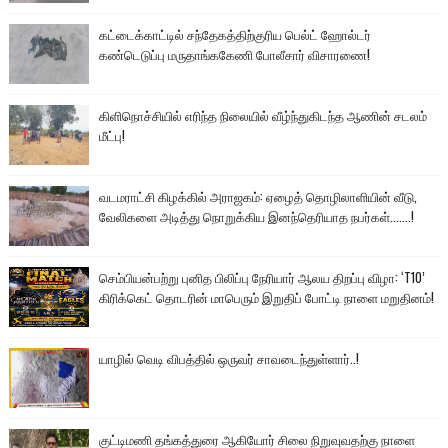
கட்டைக்காட்டில் சந்தேகத்திற்குரிய பெல்ட் ஹோல்டர்
கண்டெடுப்பு மருதாங்ககேணி போலீசார் விசாரணை!
கிளிநொச்சியில் எரிந்த நிலையில் வீழ்ந்துகிடந்த ஆணின் சடலம்
மீட்பு!
வடமராட்சி கிழக்கில் அராஜகம்: ஏழைத் தொழிலாளியின் வீடு,
வேலிகளை அடித்து நொறுக்கிய இனந்தெரியாத நபர்கள்.......!
செம்பியன்பற்று புனித பிலிப்பு நேரியார் ஆலய திறப்பு விழா: ‘T10’
கிரிக்கெட் தொடரின் மாபெரும் இறுதிப் போட்டி நாளை மறுதினம்!
யாழில் வெடி விபத்தில் ஒருவர் சாவடைந்துள்ளார்..!
குட்டிமணி தங்கத்துரை ஆகியோர் சிலை நிறுவுவதற்கு நாளை