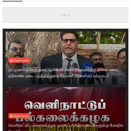
இலங்கை.உலகம்
குட்டிமணி தங்கத்துரை ஆகியோர் சிலை நிறுவுவதற்கு நாளை வரை
தற்காலிக தடை பருத்தித்துறை நீதவான் நீதிமன்றம் உத்தரவு..!
இலங்கை.உலகம்
வெளிநாட்டுப் பல்கலைக்கழக புலமைப்பரிசில் மாணவர்களுக்கு மேலதிக
கொடுப்பனவு: அமைச்சரவை ஒப்புதல்!