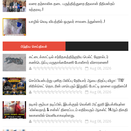
வரை தற்காலிக தடை பருத்தித்துறை நீதவான் நீதிமன்றம்
உத்தரவு..!
யாழில் வெடி விபத்தில் ஒருவர் சாவடைந்துள்ளார்..!
பிந்திய செய்திகள்
கட்டைக்காட்டில் சந்தேகத்திற்குரிய பெல்ட் ஹோல்டர்
கண்டெடுப்பு மருதாங்ககேணி போலீசார் விசாரணை!
🐅🐅🐅🐅🐅🐅🐆🐆🐆🐆🐆🐆🐆🐆
Aug 08, 2026
செம்பியன்பற்று புனித பிலிப்பு நேரியார் ஆலய திறப்பு விழா: ‘T10’
கிரிக்கெட் தொடரின் மாபெரும் இறுதிப் போட்டி நாளை மறுதினம்!
🐅🐅🐅🐅🐅🐅🐆🐆🐆🐆🐆🐆🐆🐆
Aug 08, 2026
நடிகர் சூர்யா நடிப்பில், இயக்குநர் வெங்கி அட்லூரி இயக்கியுள்ள
‘விஸ்வநாத் & சன்ஸ்’ திரைப்படம் எதிர்வரும் ஆகஸ்ட் 14ஆம் திகதி
உலகளவில் வெளியாகவுள்ளது.
🐅🐅🐅🐅🐅🐅🐆🐆🐆🐆🐆🐆🐆🐆
Aug 08, 2026