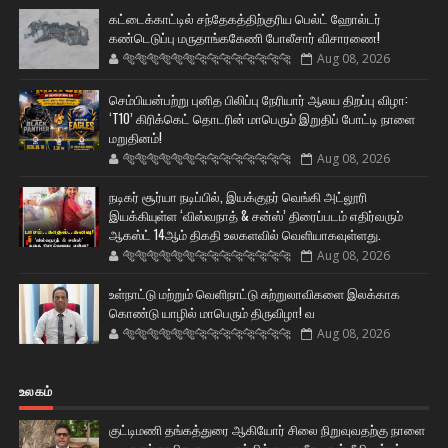
கட்டைக்காட்டில் சந்தேகத்திற்குரிய பெல்ட் ஹோல்டர்
கண்டெடுப்பு மருதாங்ககேணி போலீசார் விசாரணை!
🐅🐅🐅🐅🐅🐅🐆🐆🐆🐆🐆🐆🐆🐆
Aug 08, 2026
செம்பியன்பற்று புனித பிலிப்பு நேரியார் ஆலய திறப்பு விழா:
‘T10’ கிரிக்கெட் தொடரின் மாபெரும் இறுதிப் போட்டி நாளை
மறுதினம்!
🐅🐅🐅🐅🐅🐅🐆🐆🐆🐆🐆🐆🐆🐆
Aug 08, 2026
நடிகர் சூர்யா நடிப்பில், இயக்குநர் வெங்கி அட்லூரி
இயக்கியுள்ள ‘விஸ்வநாத் & சன்ஸ்’ திரைப்படம் எதிர்வரும்
ஆகஸ்ட் 14ஆம் திகதி உலகளவில் வெளியாகவுள்ளது.
🐅🐅🐅🐅🐅🐅🐆🐆🐆🐆🐆🐆🐆🐆
Aug 08, 2026
உள்நாட்டு மற்றும் வெளிநாட்டு சுற்றுலாவிகளை இலக்காக
கொண்டு யாழில் மாபெரும் திருவிழா! வ
🐅🐅🐅🐅🐅🐅🐆🐆🐆🐆🐆🐆🐆🐆
Aug 08, 2026
உலகம்
குட்டிமணி தங்கத்துரை ஆகியோர் சிலை நிறுவுவதற்கு நாளை