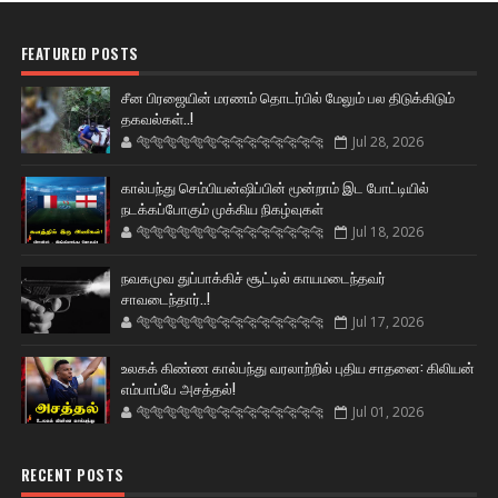
FEATURED POSTS
சீன பிரஜையின் மரணம் தொடர்பில் மேலும் பல திடுக்கிடும்
தகவல்கள்..!
🐅🐅🐅🐅🐅🐅🐆🐆🐆🐆🐆🐆🐆🐆
Jul 28, 2026
கால்பந்து செம்பியன்ஷிப்பின் மூன்றாம் இட போட்டியில்
நடக்கப்போகும் முக்கிய நிகழ்வுகள்
🐅🐅🐅🐅🐅🐅🐆🐆🐆🐆🐆🐆🐆🐆
Jul 18, 2026
நவகமுவ துப்பாக்கிச் சூட்டில் காயமடைந்தவர்
சாவடைந்தார்..!
🐅🐅🐅🐅🐅🐅🐆🐆🐆🐆🐆🐆🐆🐆
Jul 17, 2026
உலகக் கிண்ண கால்பந்து வரலாற்றில் புதிய சாதனை: கிலியன்
எம்பாப்பே அசத்தல்!
🐅🐅🐅🐅🐅🐅🐆🐆🐆🐆🐆🐆🐆🐆
Jul 01, 2026
RECENT POSTS