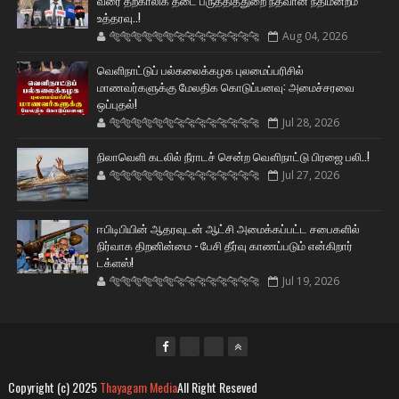
வரை தற்காலிக தடை பருத்தித்துறை நீதவான் நீதிமன்றம்
உத்தரவு..!
🐅🐅🐅🐅🐅🐅🐆🐆🐆🐆🐆🐆🐆🐆
Aug 04, 2026
வெளிநாட்டுப் பல்கலைக்கழக புலமைப்பரிசில்
மாணவர்களுக்கு மேலதிக கொடுப்பனவு: அமைச்சரவை
ஒப்புதல்!
🐅🐅🐅🐅🐅🐅🐆🐆🐆🐆🐆🐆🐆🐆
Jul 28, 2026
நிலாவெளி கடலில் நீராடச் சென்ற வௌிநாட்டு பிரஜை பலி..!
🐅🐅🐅🐅🐅🐅🐆🐆🐆🐆🐆🐆🐆🐆
Jul 27, 2026
ஈபிடிபியின் ஆதரவுடன் ஆட்சி அமைக்கப்பட்ட சபைகளில்
நிர்வாக திறனின்மை - பேசி தீர்வு காணப்படும் என்கிறார்
டக்ளஸ்!
🐅🐅🐅🐅🐅🐅🐆🐆🐆🐆🐆🐆🐆🐆
Jul 19, 2026
Copyright (c) 2025
Thayagam Media
All Right Reseved