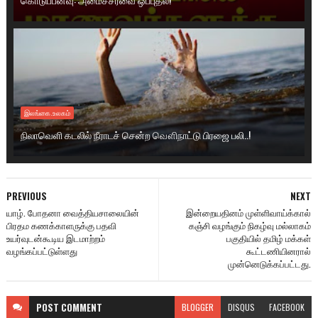
இலங்கை.உலகம்
நிலாவெளி கடலில் நீராடச் சென்ற வௌிநாட்டு பிரஜை பலி..!
PREVIOUS
NEXT
யாழ். போதனா வைத்தியசாலையின்
இன்றையதினம் முள்ளிவாய்க்கால்
பிரதம கணக்காளருக்கு பதவி
கஞ்சி வழங்கும் நிகழ்வு மல்லாகம்
உயர்வுடன்கூடிய இடமாற்றம்
பகுதியில் தமிழ் மக்கள்
வழங்கப்பட்டுள்ளது
கூட்டணியினரால்
முன்னெடுக்கப்பட்டது.
POST
COMMENT
BLOGGER
DISQUS
FACEBOOK