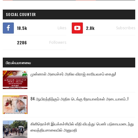
SOCIAL COUNTER
18.5k
2.8k
Likes
Subscribes
2286
Followers
பிரபல்யமானவை
முன்னாள் அமைச்சர் அகில விராஜ் காரியவசம் கைது!
84 ஆயிரத்திற்கும் அதிக டெங்கு நோயாளர்கள் அடையாளம்..!
கிளிநொச்சி இயக்கச்சியில் வீதி விபத்து: பெண் படுகாயமடைந்து
வைத்தியசாலையில் அனுமதி