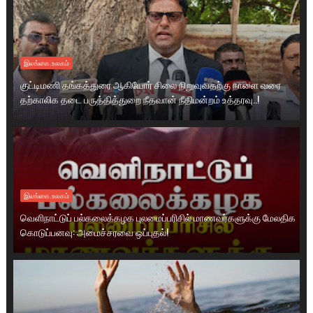
இலங்கை.உலகம்
குட்டிமணி தங்கத்துரை ஆகியோர் சிலை நிறுவுவதற்கு நாளை வரை
தற்காலிக தடை பருத்தித்துறை நீதவான் நீதிமன்றம் உத்தரவு..!
இலங்கை.உலகம்
வெளிநாட்டுப் பல்கலைக்கழக புலமைப்பரிசில் மாணவர்களுக்கு மேலதிக
கொடுப்பனவு: அமைச்சரவை ஒப்புதல்!