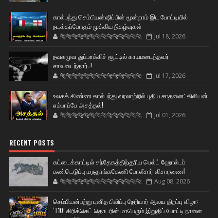
கால்பந்து செம்பியன்ஷிப்பின் மூன்றாம் இட போட்டியில்
நடக்கப்போகும் முக்கிய நிகழ்வுகள்
🐅🐅🐅🐅🐅🐅🐆🐆🐆🐆🐆🐆🐆🐆
Jul 18, 2026
நவகமுவ துப்பாக்கிச் சூட்டில் காயமடைந்தவர்
சாவடைந்தார்..!
🐅🐅🐅🐅🐅🐅🐆🐆🐆🐆🐆🐆🐆🐆
Jul 17, 2026
உலகக் கிண்ண கால்பந்து வரலாற்றில் புதிய சாதனை: கிலியன்
எம்பாப்பே அசத்தல்!
🐅🐅🐅🐅🐅🐅🐆🐆🐆🐆🐆🐆🐆🐆
Jul 01, 2026
RECENT POSTS
கட்டைக்காட்டில் சந்தேகத்திற்குரிய பெல்ட் ஹோல்டர்
கண்டெடுப்பு மருதாங்ககேணி போலீசார் விசாரணை!
🐅🐅🐅🐅🐅🐅🐆🐆🐆🐆🐆🐆🐆🐆
Aug 08, 2026
செம்பியன்பற்று புனித பிலிப்பு நேரியார் ஆலய திறப்பு விழா:
‘T10’ கிரிக்கெட் தொடரின் மாபெரும் இறுதிப் போட்டி நாளை