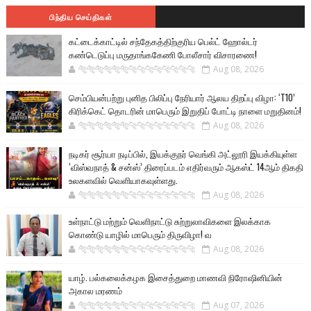
பிந்திய செய்திகள்
கட்டைக்காட்டில் சந்தேகத்திற்குரிய பெல்ட் ஹோல்டர்
கண்டெடுப்பு மருதாங்ககேணி போலீசார் விசாரணை!
🐅🐅🐅🐅🐅🐅🐆🐆🐆🐆🐆🐆🐆🐆
Aug 08, 2026
செம்பியன்பற்று புனித பிலிப்பு நேரியார் ஆலய திறப்பு விழா: ‘T10’
கிரிக்கெட் தொடரின் மாபெரும் இறுதிப் போட்டி நாளை மறுதினம்!
🐅🐅🐅🐅🐅🐅🐆🐆🐆🐆🐆🐆🐆🐆
Aug 08, 2026
நடிகர் சூர்யா நடிப்பில், இயக்குநர் வெங்கி அட்லூரி இயக்கியுள்ள
‘விஸ்வநாத் & சன்ஸ்’ திரைப்படம் எதிர்வரும் ஆகஸ்ட் 14ஆம் திகதி
உலகளவில் வெளியாகவுள்ளது.
🐅🐅🐅🐅🐅🐅🐆🐆🐆🐆🐆🐆🐆🐆
Aug 08, 2026
உள்நாட்டு மற்றும் வெளிநாட்டு சுற்றுலாவிகளை இலக்காக
கொண்டு யாழில் மாபெரும் திருவிழா! வ
🐅🐅🐅🐅🐅🐅🐆🐆🐆🐆🐆🐆🐆🐆
Aug 08, 2026
யாழ். பல்கலைக்கழக இசைத்துறை மாணவி நிரோஷினியின்
அகால மரணம்
🐅🐅🐅🐅🐅🐅🐆🐆🐆🐆🐆🐆🐆🐆
Aug 07, 2026