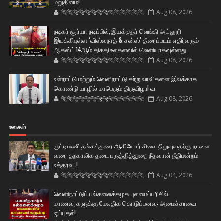
மறுதினம்!
🐅🐅🐅🐅🐅🐅🐆🐆🐆🐆🐆🐆🐆🐆
Aug 08, 2026
நடிகர் சூர்யா நடிப்பில், இயக்குநர் வெங்கி அட்லூரி
இயக்கியுள்ள ‘விஸ்வநாத் & சன்ஸ்’ திரைப்படம் எதிர்வரும்
ஆகஸ்ட் 14ஆம் திகதி உலகளவில் வெளியாகவுள்ளது.
🐅🐅🐅🐅🐅🐅🐆🐆🐆🐆🐆🐆🐆🐆
Aug 08, 2026
உள்நாட்டு மற்றும் வெளிநாட்டு சுற்றுலாவிகளை இலக்காக
கொண்டு யாழில் மாபெரும் திருவிழா! வ
🐅🐅🐅🐅🐅🐅🐆🐆🐆🐆🐆🐆🐆🐆
Aug 08, 2026
உலகம்
குட்டிமணி தங்கத்துரை ஆகியோர் சிலை நிறுவுவதற்கு நாளை
வரை தற்காலிக தடை பருத்தித்துறை நீதவான் நீதிமன்றம்
உத்தரவு..!
🐅🐅🐅🐅🐅🐅🐆🐆🐆🐆🐆🐆🐆🐆
Aug 04, 2026
வெளிநாட்டுப் பல்கலைக்கழக புலமைப்பரிசில்
மாணவர்களுக்கு மேலதிக கொடுப்பனவு: அமைச்சரவை
ஒப்புதல்!