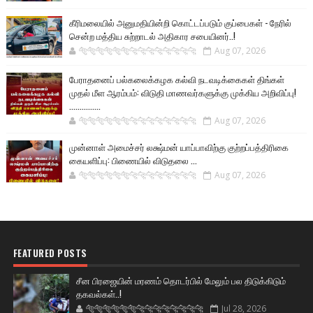
கீரிமலையில் அனுமதியின்றி கொட்டப்படும் குப்பைகள் - நேரில்
சென்ற மத்திய சுற்றாடல் அதிகார சபையினர்..!
🐅🐅🐅🐅🐅🐅🐆🐆🐆🐆🐆🐆🐆🐆
Aug 07, 2026
பேராதனைப் பல்கலைக்கழக கல்வி நடவடிக்கைகள் திங்கள்
முதல் மீள ஆரம்பம்: விடுதி மாணவர்களுக்கு முக்கிய அறிவிப்பு!
...............
🐅🐅🐅🐅🐅🐅🐆🐆🐆🐆🐆🐆🐆🐆
Aug 07, 2026
முன்னாள் அமைச்சர் லக்ஷ்மன் யாப்பாவிற்கு குற்றப்பத்திரிகை
கையளிப்பு: பிணையில் விடுதலை ...
🐅🐅🐅🐅🐅🐅🐆🐆🐆🐆🐆🐆🐆🐆
Aug 07, 2026
FEATURED POSTS
சீன பிரஜையின் மரணம் தொடர்பில் மேலும் பல திடுக்கிடும்
தகவல்கள்..!
🐅🐅🐅🐅🐅🐅🐆🐆🐆🐆🐆🐆🐆🐆
Jul 28, 2026