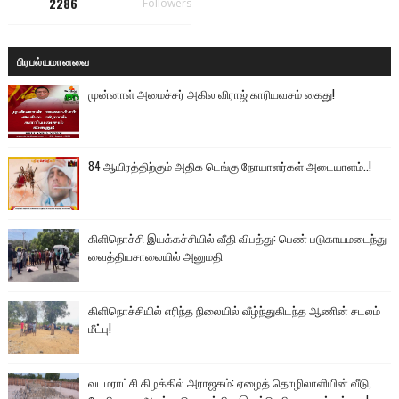
2286
Followers
பிரபல்யமானவை
முன்னாள் அமைச்சர் அகில விராஜ் காரியவசம் கைது!
84 ஆயிரத்திற்கும் அதிக டெங்கு நோயாளர்கள் அடையாளம்..!
கிளிநொச்சி இயக்கச்சியில் வீதி விபத்து: பெண் படுகாயமடைந்து
வைத்தியசாலையில் அனுமதி
கிளிநொச்சியில் எரிந்த நிலையில் வீழ்ந்துகிடந்த ஆணின் சடலம்
மீட்பு!
வடமராட்சி கிழக்கில் அராஜகம்: ஏழைத் தொழிலாளியின் வீடு,