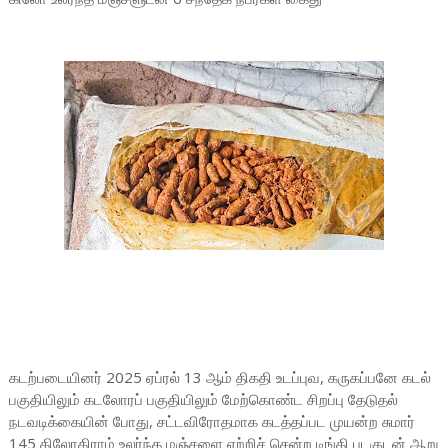
கடற்படையினர் 2025 ஏப்ரல் 13 ஆம் திகதி உடப்புவ, கருகப்பனே கடல்
பகுதியிலும் கடலோரப் பகுதியிலும் மேற்கொண்ட சிறப்பு தேடுதல்
நடவடிக்கையின் போது, சட்டவிரோதமாக கடத்தப்பட முயன்ற சுமார்
145 கிலோகிராம் உலர்ந்த மஞ்சளை ஏற்றிச் சென்ற டிங்கி படகுடன் ஆறு