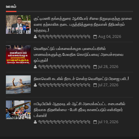
உலகம்
குட்டிமணி தங்கத்துரை ஆகியோர் சிலை நிறுவுவதற்கு நாளை
வரை தற்காலிக தடை பருத்தித்துறை நீதவான் நீதிமன்றம்
உத்தரவு..!
🐅🐅🐅🐅🐅🐅🐆🐆🐆🐆🐆🐆🐆🐆
Aug 04, 2026
வெளிநாட்டுப் பல்கலைக்கழக புலமைப்பரிசில்
மாணவர்களுக்கு மேலதிக கொடுப்பனவு: அமைச்சரவை
ஒப்புதல்!
🐅🐅🐅🐅🐅🐅🐆🐆🐆🐆🐆🐆🐆🐆
Jul 28, 2026
நிலாவெளி கடலில் நீராடச் சென்ற வௌிநாட்டு பிரஜை பலி..!
🐅🐅🐅🐅🐅🐅🐆🐆🐆🐆🐆🐆🐆🐆
Jul 27, 2026
ஈபிடிபியின் ஆதரவுடன் ஆட்சி அமைக்கப்பட்ட சபைகளில்
நிர்வாக திறனின்மை - பேசி தீர்வு காணப்படும் என்கிறார்
டக்ளஸ்!
🐅🐅🐅🐅🐅🐅🐆🐆🐆🐆🐆🐆🐆🐆
Jul 19, 2026