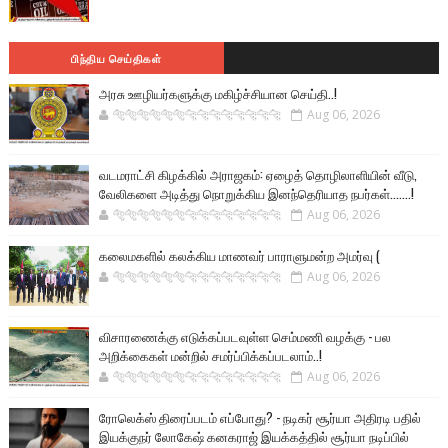
பிந்திய செய்திகள்
அரசு ஊழியர்களுக்கு மகிழ்ச்சியான செய்தி..!
🐅🐅🐅🐅🐅🐅🐆🐆🐆🐆🐆🐆🐆🐆
Aug 06, 2026
வடமராட்சி கிழக்கில் அராஜகம்: ஏழைத் தொழிலாளியின் வீடு,
வேலிகளை அடித்து நொறுக்கிய இனந்தெரியாத நபர்கள்.......!
🐅🐅🐅🐅🐅🐅🐆🐆🐆🐆🐆🐆🐆🐆
Aug 06, 2026
கலைமகளில் கலக்கிய மாணவர் பாராளுமன்ற அமர்வு (
🐅🐅🐅🐅🐅🐅🐆🐆🐆🐆🐆🐆🐆🐆
Aug 06, 2026
விசாரணைக்கு எடுக்கப்படவுள்ள செம்மணி வழக்கு - பல
அறிக்கைகள் மன்றில் சமர்ப்பிக்கப்படலாம்..!
🐅🐅🐅🐅🐅🐅🐆🐆🐆🐆🐆🐆🐆🐆
Aug 06, 2026
ரோலெக்ஸ் திரைப்படம் எப்போது? - நடிகர் சூர்யா அதிரடி பதில்
இயக்குநர் லோகேஷ் கனகராஜ் இயக்கத்தில் சூர்யா நடிப்பில்