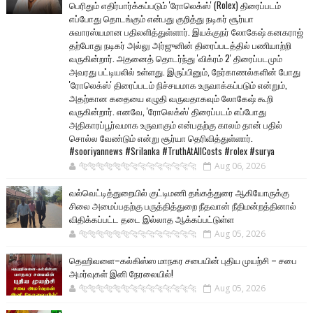
பெரிதும் எதிர்பார்க்கப்படும் 'ரோலெக்ஸ்' (Rolex) திரைப்படம்
எப்போது தொடங்கும் என்பது குறித்து நடிகர் சூர்யா
சுவாரஸ்யமான பதிலளித்துள்ளார். இயக்குநர் லோகேஷ் கனகராஜ்
தற்போது நடிகர் அல்லு அர்ஜுனின் திரைப்படத்தில் பணியாற்றி
வருகின்றார். அதனைத் தொடர்ந்து 'விக்ரம் 2' திரைப்படமும்
அவரது பட்டியலில் உள்ளது. இருப்பினும், நேர்காணல்களின் போது
'ரோலெக்ஸ்' திரைப்படம் நிச்சயமாக உருவாக்கப்படும் என்றும்,
அதற்கான கதையை எழுதி வருவதாகவும் லோகேஷ் கூறி
வருகின்றார். எனவே, 'ரோலெக்ஸ்' திரைப்படம் எப்போது
அதிகாரப்பூர்வமாக உருவாகும் என்பதற்கு காலம் தான் பதில்
சொல்ல வேண்டும் என்று சூர்யா தெரிவித்துள்ளார்.
#sooriyannews #Srilanka #TruthAtAllCosts #rolex #surya
🐅🐅🐅🐅🐅🐅🐆🐆🐆🐆🐆🐆🐆🐆
Aug 06, 2026
வல்வெட்டித்துறையில் குட்டிமணி தங்கத்துரை ஆகியோருக்கு
சிலை அமைப்பதற்கு பருத்தித்துறை நீதவான் நீதிமன்றத்தினால்
விதிக்கப்பட்ட தடை இல்லாத ஆக்கப்பட்டுள்ள
🐅🐅🐅🐅🐅🐅🐆🐆🐆🐆🐆🐆🐆🐆
Aug 05, 2026
தெஹிவளை–கல்கிஸ்ஸ மாநகர சபையின் புதிய முயற்சி – சபை
அமர்வுகள் இனி நேரலையில்!
🐅🐅🐅🐅🐅🐅🐆🐆🐆🐆🐆🐆🐆🐆
Aug 05, 2026