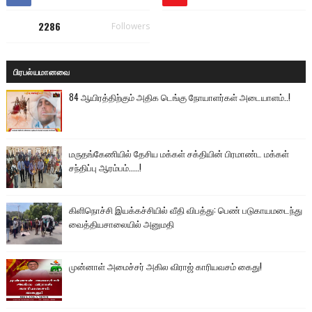
2286
Followers
பிரபல்யமானவை
84 ஆயிரத்திற்கும் அதிக டெங்கு நோயாளர்கள் அடையாளம்..!
மருதங்கேணியில் தேசிய மக்கள் சக்தியின் பிரமாண்ட மக்கள்
சந்திப்பு ஆரம்பம்.....!
கிளிநொச்சி இயக்கச்சியில் வீதி விபத்து: பெண் படுகாயமடைந்து
வைத்தியசாலையில் அனுமதி
முன்னாள் அமைச்சர் அகில விராஜ் காரியவசம் கைது!