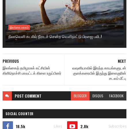
இலங்கை.உலகம்
நிலாவெளி கடலில் நீராடச் சென்ற வௌிநாட்டு பிரஜை பலி..!
PREVIOUS
NEXT
இலங்கைத் தமிழரசுக் கட்சியின்
வவுனியாவில் இரத்த காயங்களுடன்
கிளிநொச்சி மாவட்டக் கிளை உறுப்பினர்
குளக்கரையில் இருந்து இளைஞரின்
சடலம் மீட்பு
POST
COMMENT
BLOGGER
DISQUS
FACEBOOK
SOCIAL COUNTER
18.5k
2.8k
Likes
Subscribes