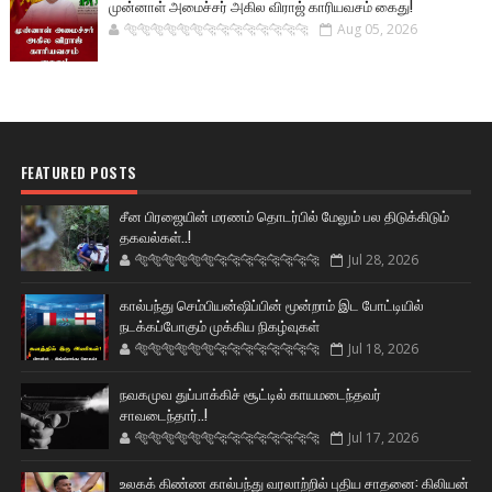
முன்னாள் அமைச்சர் அகில விராஜ் காரியவசம் கைது!
🐅🐅🐅🐅🐅🐅🐆🐆🐆🐆🐆🐆🐆🐆
Aug 05, 2026
FEATURED POSTS
சீன பிரஜையின் மரணம் தொடர்பில் மேலும் பல திடுக்கிடும்
தகவல்கள்..!
🐅🐅🐅🐅🐅🐅🐆🐆🐆🐆🐆🐆🐆🐆
Jul 28, 2026
கால்பந்து செம்பியன்ஷிப்பின் மூன்றாம் இட போட்டியில்
நடக்கப்போகும் முக்கிய நிகழ்வுகள்
🐅🐅🐅🐅🐅🐅🐆🐆🐆🐆🐆🐆🐆🐆
Jul 18, 2026
நவகமுவ துப்பாக்கிச் சூட்டில் காயமடைந்தவர்
சாவடைந்தார்..!
🐅🐅🐅🐅🐅🐅🐆🐆🐆🐆🐆🐆🐆🐆
Jul 17, 2026
உலகக் கிண்ண கால்பந்து வரலாற்றில் புதிய சாதனை: கிலியன்