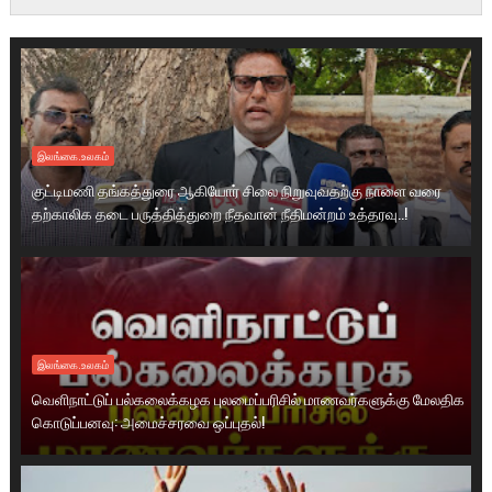
இலங்கை.உலகம்
குட்டிமணி தங்கத்துரை ஆகியோர் சிலை நிறுவுவதற்கு நாளை வரை
தற்காலிக தடை பருத்தித்துறை நீதவான் நீதிமன்றம் உத்தரவு..!
இலங்கை.உலகம்
வெளிநாட்டுப் பல்கலைக்கழக புலமைப்பரிசில் மாணவர்களுக்கு மேலதிக
கொடுப்பனவு: அமைச்சரவை ஒப்புதல்!