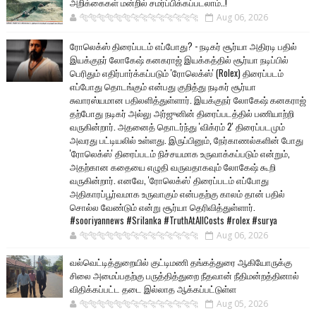
அறிக்கைகள் மன்றில் சமர்ப்பிக்கப்படலாம்..!
🐅🐅🐅🐅🐅🐅🐆🐆🐆🐆🐆🐆🐆🐆
Aug 06, 2026
ரோலெக்ஸ் திரைப்படம் எப்போது? - நடிகர் சூர்யா அதிரடி பதில்
இயக்குநர் லோகேஷ் கனகராஜ் இயக்கத்தில் சூர்யா நடிப்பில்
பெரிதும் எதிர்பார்க்கப்படும் 'ரோலெக்ஸ்' (Rolex) திரைப்படம்
எப்போது தொடங்கும் என்பது குறித்து நடிகர் சூர்யா
சுவாரஸ்யமான பதிலளித்துள்ளார். இயக்குநர் லோகேஷ் கனகராஜ்
தற்போது நடிகர் அல்லு அர்ஜுனின் திரைப்படத்தில் பணியாற்றி
வருகின்றார். அதனைத் தொடர்ந்து 'விக்ரம் 2' திரைப்படமும்
அவரது பட்டியலில் உள்ளது. இருப்பினும், நேர்காணல்களின் போது
'ரோலெக்ஸ்' திரைப்படம் நிச்சயமாக உருவாக்கப்படும் என்றும்,
அதற்கான கதையை எழுதி வருவதாகவும் லோகேஷ் கூறி
வருகின்றார். எனவே, 'ரோலெக்ஸ்' திரைப்படம் எப்போது
அதிகாரப்பூர்வமாக உருவாகும் என்பதற்கு காலம் தான் பதில்
சொல்ல வேண்டும் என்று சூர்யா தெரிவித்துள்ளார்.
#sooriyannews #Srilanka #TruthAtAllCosts #rolex #surya
🐅🐅🐅🐅🐅🐅🐆🐆🐆🐆🐆🐆🐆🐆
Aug 06, 2026
வல்வெட்டித்துறையில் குட்டிமணி தங்கத்துரை ஆகியோருக்கு
சிலை அமைப்பதற்கு பருத்தித்துறை நீதவான் நீதிமன்றத்தினால்
விதிக்கப்பட்ட தடை இல்லாத ஆக்கப்பட்டுள்ள
🐅🐅🐅🐅🐅🐅🐆🐆🐆🐆🐆🐆🐆🐆
Aug 05, 2026