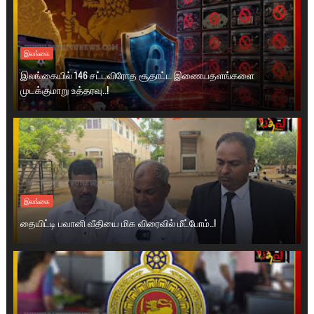
இலங்கை
இலங்கையில் 146 சட்டவிரோத சூதாட்ட இணையதளங்களை
முடக்குமாறு உத்தரவு..!
இலங்கை
தையிட்டி பவானி வீதியை மிக விரைவில் மீட்போம்..!