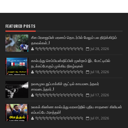
FEATURED POSTS
சீன பிரஜையின் மரணம் தொடர்பில் மேலும் பல திடுக்கிடும்
தகவல்கள்..!
🐅🐅🐅🐅🐅🐅🐆🐆🐆🐆🐆🐆🐆🐆
Jul 28, 2026
கால்பந்து செம்பியன்ஷிப்பின் மூன்றாம் இட போட்டியில்
நடக்கப்போகும் முக்கிய நிகழ்வுகள்
🐅🐅🐅🐅🐅🐅🐆🐆🐆🐆🐆🐆🐆🐆
Jul 18, 2026
நவகமுவ துப்பாக்கிச் சூட்டில் காயமடைந்தவர்
சாவடைந்தார்..!
🐅🐅🐅🐅🐅🐅🐆🐆🐆🐆🐆🐆🐆🐆
Jul 17, 2026
உலகக் கிண்ண கால்பந்து வரலாற்றில் புதிய சாதனை: கிலியன்
எம்பாப்பே அசத்தல்!
🐅🐅🐅🐅🐅🐅🐆🐆🐆🐆🐆🐆🐆🐆
Jul 01, 2026