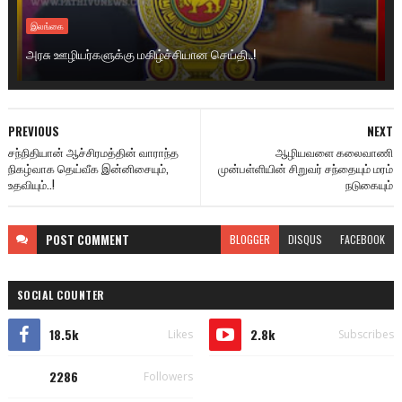
இலங்கை
அரசு ஊழியர்களுக்கு மகிழ்ச்சியான செய்தி..!
PREVIOUS
NEXT
சந்நிதியான் ஆச்சிரமத்தின் வாராந்த
ஆழியவளை கலைவாணி
நிகழ்வாக தெய்வீக இன்னிசையும்,
முன்பள்ளியின் சிறுவர் சந்தையும் மரம்
உதவியும்..!
நடுகையும்
POST
COMMENT
BLOGGER
DISQUS
FACEBOOK
SOCIAL COUNTER
18.5k
2.8k
Likes
Subscribes
2286
Followers