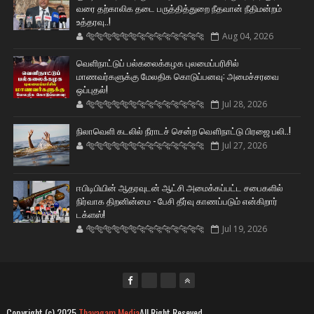
வரை தற்காலிக தடை பருத்தித்துறை நீதவான் நீதிமன்றம்
உத்தரவு..!
🐅🐅🐅🐅🐅🐅🐆🐆🐆🐆🐆🐆🐆🐆
Aug 04, 2026
வெளிநாட்டுப் பல்கலைக்கழக புலமைப்பரிசில்
மாணவர்களுக்கு மேலதிக கொடுப்பனவு: அமைச்சரவை
ஒப்புதல்!
🐅🐅🐅🐅🐅🐅🐆🐆🐆🐆🐆🐆🐆🐆
Jul 28, 2026
நிலாவெளி கடலில் நீராடச் சென்ற வௌிநாட்டு பிரஜை பலி..!
🐅🐅🐅🐅🐅🐅🐆🐆🐆🐆🐆🐆🐆🐆
Jul 27, 2026
ஈபிடிபியின் ஆதரவுடன் ஆட்சி அமைக்கப்பட்ட சபைகளில்
நிர்வாக திறனின்மை - பேசி தீர்வு காணப்படும் என்கிறார்
டக்ளஸ்!
🐅🐅🐅🐅🐅🐅🐆🐆🐆🐆🐆🐆🐆🐆
Jul 19, 2026
Copyright (c) 2025
Thayagam Media
All Right Reseved