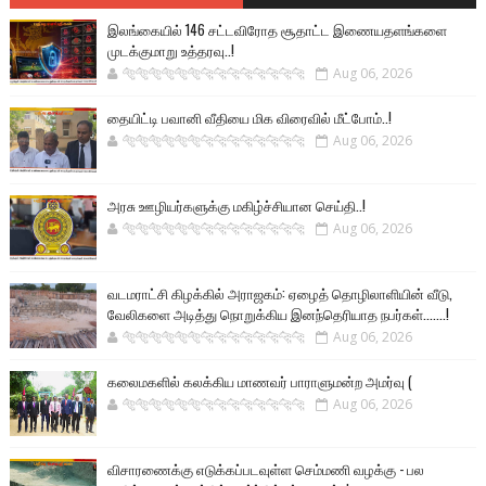
இலங்கையில் 146 சட்டவிரோத சூதாட்ட இணையதளங்களை
முடக்குமாறு உத்தரவு..!
🐅🐅🐅🐅🐅🐅🐆🐆🐆🐆🐆🐆🐆🐆
Aug 06, 2026
தையிட்டி பவானி வீதியை மிக விரைவில் மீட்போம்..!
🐅🐅🐅🐅🐅🐅🐆🐆🐆🐆🐆🐆🐆🐆
Aug 06, 2026
அரசு ஊழியர்களுக்கு மகிழ்ச்சியான செய்தி..!
🐅🐅🐅🐅🐅🐅🐆🐆🐆🐆🐆🐆🐆🐆
Aug 06, 2026
வடமராட்சி கிழக்கில் அராஜகம்: ஏழைத் தொழிலாளியின் வீடு,
வேலிகளை அடித்து நொறுக்கிய இனந்தெரியாத நபர்கள்.......!
🐅🐅🐅🐅🐅🐅🐆🐆🐆🐆🐆🐆🐆🐆
Aug 06, 2026
கலைமகளில் கலக்கிய மாணவர் பாராளுமன்ற அமர்வு (
🐅🐅🐅🐅🐅🐅🐆🐆🐆🐆🐆🐆🐆🐆
Aug 06, 2026
விசாரணைக்கு எடுக்கப்படவுள்ள செம்மணி வழக்கு - பல