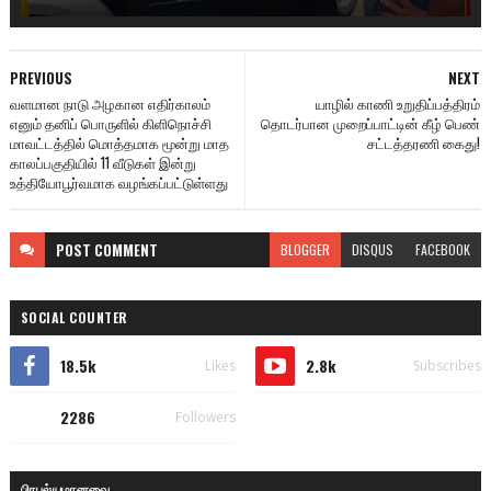
PREVIOUS
NEXT
வளமான நாடு அழகான எதிர்காலம்
யாழில் காணி உறுதிப்பத்திரம்
எனும் தனிப் பொருளில் கிளிநொச்சி
தொடர்பான முறைப்பாட்டின் கீழ் பெண்
மாவட்டத்தில் மொத்தமாக மூன்று மாத
சட்டத்தரணி கைது!
காலப்பகுதியில் 11 வீடுகள் இன்று
உத்தியோபூர்வமாக வழங்கப்பட்டுள்ளது
POST
COMMENT
BLOGGER
DISQUS
FACEBOOK
SOCIAL COUNTER
18.5k
2.8k
Likes
Subscribes
2286
Followers
பிரபல்யமானவை