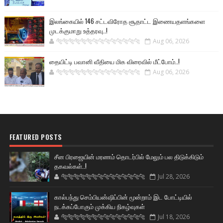
இலங்கையில் 146 சட்டவிரோத சூதாட்ட இணையதளங்களை
முடக்குமாறு உத்தரவு..!
🐅🐅🐅🐅🐅🐅🐆🐆🐆🐆🐆🐆🐆🐆
Aug 06, 2026
தையிட்டி பவானி வீதியை மிக விரைவில் மீட்போம்..!
🐅🐅🐅🐅🐅🐅🐆🐆🐆🐆🐆🐆🐆🐆
Aug 06, 2026
FEATURED POSTS
சீன பிரஜையின் மரணம் தொடர்பில் மேலும் பல திடுக்கிடும்
தகவல்கள்..!
🐅🐅🐅🐅🐅🐅🐆🐆🐆🐆🐆🐆🐆🐆
Jul 28, 2026
கால்பந்து செம்பியன்ஷிப்பின் மூன்றாம் இட போட்டியில்
நடக்கப்போகும் முக்கிய நிகழ்வுகள்
🐅🐅🐅🐅🐅🐅🐆🐆🐆🐆🐆🐆🐆🐆
Jul 18, 2026