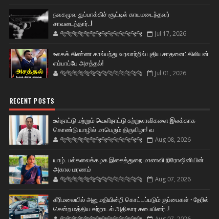
நவகமுவ துப்பாக்கிச் சூட்டில் காயமடைந்தவர்
சாவடைந்தார்..!
🐅🐅🐅🐅🐅🐅🐆🐆🐆🐆🐆🐆🐆🐆
Jul 17, 2026
உலகக் கிண்ண கால்பந்து வரலாற்றில் புதிய சாதனை: கிலியன்
எம்பாப்பே அசத்தல்!
🐅🐅🐅🐅🐅🐅🐆🐆🐆🐆🐆🐆🐆🐆
Jul 01, 2026
RECENT POSTS
உள்நாட்டு மற்றும் வெளிநாட்டு சுற்றுலாவிகளை இலக்காக
கொண்டு யாழில் மாபெரும் திருவிழா! வ
🐅🐅🐅🐅🐅🐅🐆🐆🐆🐆🐆🐆🐆🐆
Aug 08, 2026
யாழ். பல்கலைக்கழக இசைத்துறை மாணவி நிரோஷினியின்
அகால மரணம்
🐅🐅🐅🐅🐅🐅🐆🐆🐆🐆🐆🐆🐆🐆
Aug 07, 2026
கீரிமலையில் அனுமதியின்றி கொட்டப்படும் குப்பைகள் - நேரில்
சென்ற மத்திய சுற்றாடல் அதிகார சபையினர்..!
🐅🐅🐅🐅🐅🐅🐆🐆🐆🐆🐆🐆🐆🐆
Aug 07, 2026